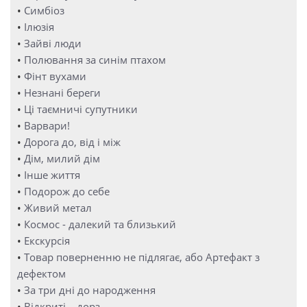
•
Симбіоз
•
Ілюзія
•
Зайві люди
•
Полювання за синім птахом
•
Фінт вухами
•
Незнані береги
•
Ці таємничі супутники
•
Варвари!
•
Дорога до, від і між
•
Дім, милий дім
•
Інше життя
•
Подорож до себе
•
Живий метал
•
Космос - далекий та близький
•
Екскурсія
•
Товар поверненню не підлягає, або Артефакт з
дефектом
•
За три дні до народження
•
Відкриті… дорз