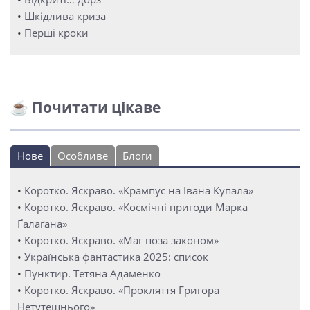
•
Шкідлива криза
•
Перші кроки
☕ Почитати цікаве
Нове
Особливе
Блоги
•
Коротко. Яскраво. «Крампус на Івана Купала»
•
Коротко. Яскраво. «Космічні пригоди Марка
Ґалаґана»
•
Коротко. Яскраво. «Маг поза законом»
•
Українська фантастика 2025: список
•
Пунктир. Тетяна Адаменко
•
Коротко. Яскраво. «Прокляття Григора
Нетутешнього»