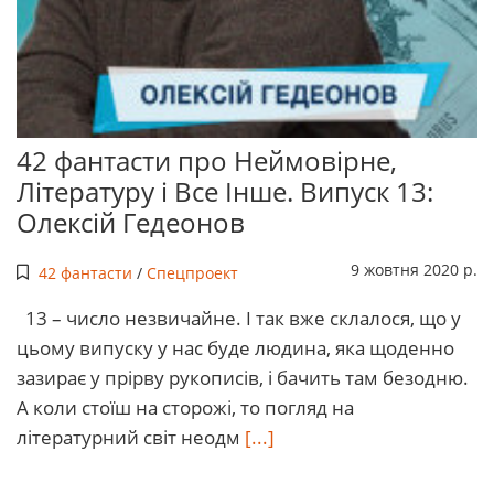
42 фантасти про Неймовірне,
Літературу і Все Інше. Випуск 13:
Олексій Гедеонов
9 жовтня 2020 р.
42 фантасти
/
Спецпроект
13 – число незвичайне. І так вже склалося, що у
цьому випуску у нас буде людина, яка щоденно
зазирає у прірву рукописів, і бачить там безодню.
А коли стоїш на сторожі, то погляд на
літературний світ неодм
[...]