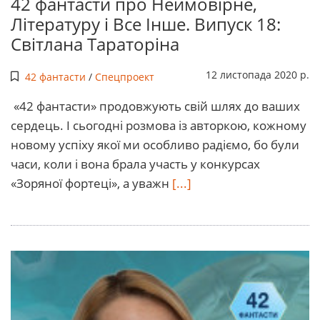
42 фантасти про Неймовірне,
Літературу і Все Інше. Випуск 18:
Світлана Тараторіна
12 листопада 2020 р.
42 фантасти
/
Спецпроект
«42 фантасти» продовжують свій шлях до ваших
сердець. І сьогодні розмова із авторкою, кожному
новому успіху якої ми особливо радіємо, бо були
часи, коли і вона брала участь у конкурсах
«Зоряної фортеці», а уважн
[...]