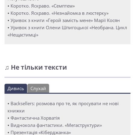
•
Коротко. Яскраво. «Семптем»
•
Коротко. Яскраво. «Незнайомка в люстерку»
•
Уривок з книги «Герой замість мене» Марії Косян
•
Уривок з книги Олени Шпигоцької «Необрана. Цикл
«Нещастимці»
♫ Не тільки тексти
Дивись
Слухай
•
Backsellers: розмова про те, як просувати не нові
книжки
•
Фантастична Хорватія
•
Виднокола фантастики. «Мегаструктури»
•
Презентація «Кіберджанка»