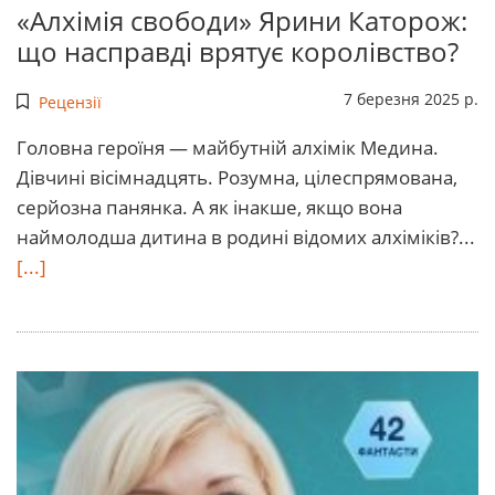
«Алхімія свободи» Ярини Каторож:
що насправді врятує королівство?
7 березня 2025 р.
Рецензії
Головна героїня — майбутній алхімік Медина.
Дівчині вісімнадцять. Розумна, цілеспрямована,
серйозна панянка. А як інакше, якщо вона
наймолодша дитина в родині відомих алхіміків?...
[...]