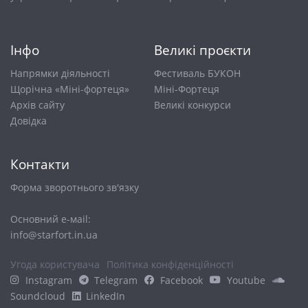
Інфо
Великі проєкти
Напрямки діяльності
Фестиваль БУКОН
Щорічна «Міні-фортеця»
Міні-Фортеця
Архів сайту
Великі конкурси
Довiдка
Контакти
Форма зворотнього зв'язку
Основний е-маіl:
info@starfort.in.ua
Угода користувача
Політика конфіденційності
Instagram
Telegram
Facebook
Youtube
Soundcloud
LinkedIn