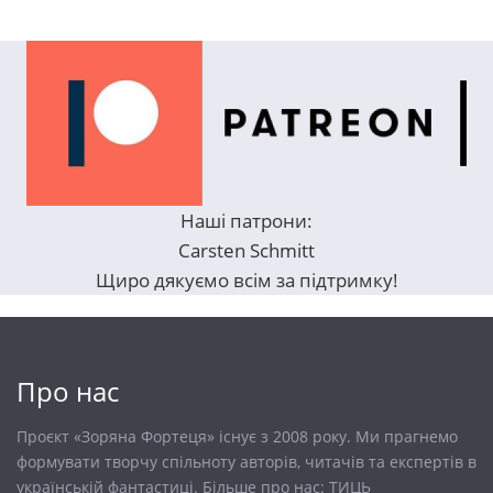
Наші патрони:
Carsten Schmitt
Щиро дякуємо всім за підтримку!
Про нас
Проєкт «Зоряна Фортеця» існує з 2008 року. Ми прагнемо
формувати творчу спільноту авторів, читачів та експертів в
українській фантастиці. Більше про нас:
ТИЦЬ