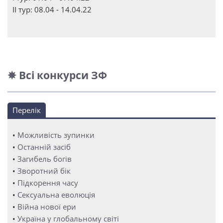
ІІ тур: 08.04 - 14.04.22
✵ Всі конкурси ЗФ
Перелік
•
Можливість зупинки
•
Останній засіб
•
Загибель богів
•
Зворотний бік
•
Підкорення часу
•
Сексуальна еволюція
•
Війна нової ери
•
Україна у глобальному світі