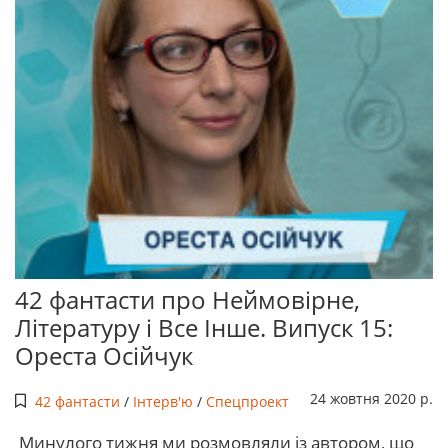
42 фантасти про Неймовірне,
Літературу і Все Інше. Випуск 15:
Ореста Осійчук
24 жовтня 2020 р.
42 фантасти
/
Інтерв'ю
/
Спецпроект
Минулого тижня ми розмовляли із автором, що