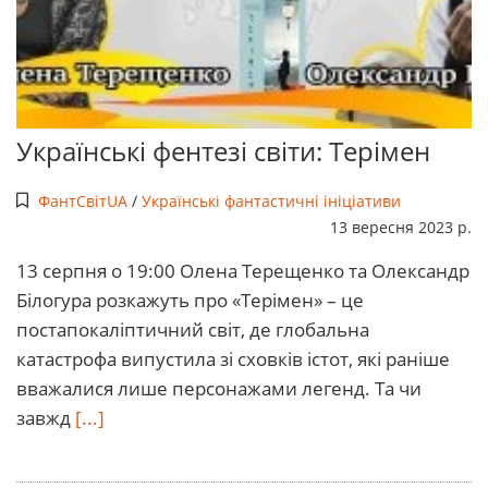
Українські фентезі світи: Терімен
ФантСвітUA
/
Українські фантастичні ініціативи
13 вересня 2023 р.
13 серпня о 19:00 Олена Терещенко та Олександр
Білогура розкажуть про «Терімен» – це
постапокаліптичний світ, де глобальна
катастрофа випустила зі сховків істот, які раніше
вважалися лише персонажами легенд. Та чи
завжд
[...]