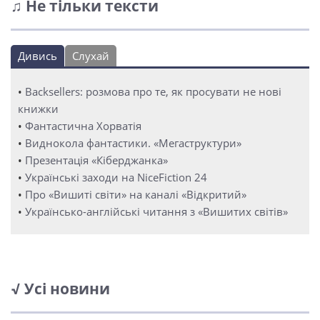
♫ Не тільки тексти
Дивись
Слухай
•
Backsellers: розмова про те, як просувати не нові
книжки
•
Фантастична Хорватія
•
Виднокола фантастики. «Мегаструктури»
•
Презентація «Кіберджанка»
•
Українські заходи на NiceFiction 24
•
Про «Вишиті світи» на каналі «Відкритий»
•
Українсько-англійські читання з «Вишитих світів»
√ Усі новини