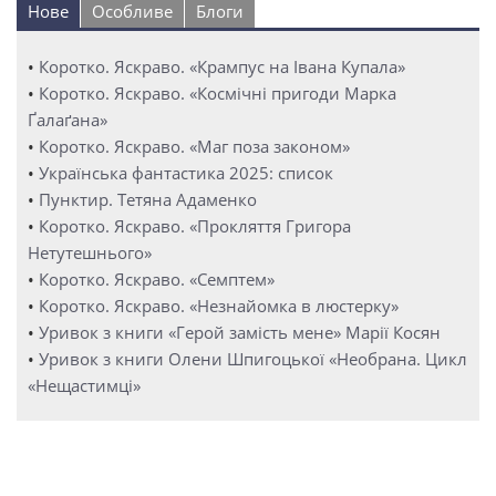
Нове
Особливе
Блоги
•
Коротко. Яскраво. «Крампус на Івана Купала»
•
Коротко. Яскраво. «Космічні пригоди Марка
Ґалаґана»
•
Коротко. Яскраво. «Маг поза законом»
•
Українська фантастика 2025: список
•
Пунктир. Тетяна Адаменко
•
Коротко. Яскраво. «Прокляття Григора
Нетутешнього»
•
Коротко. Яскраво. «Семптем»
•
Коротко. Яскраво. «Незнайомка в люстерку»
•
Уривок з книги «Герой замість мене» Марії Косян
•
Уривок з книги Олени Шпигоцької «Необрана. Цикл
«Нещастимці»