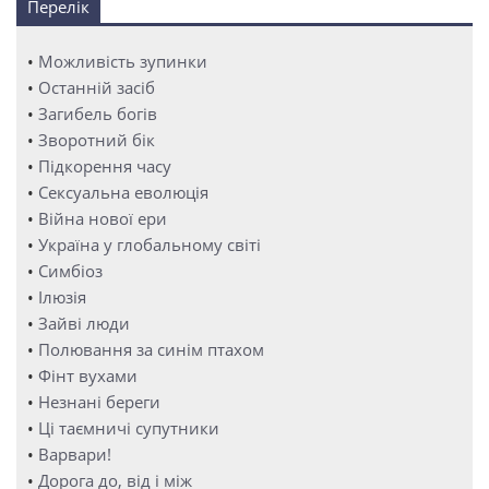
Перелік
•
Можливість зупинки
•
Останній засіб
•
Загибель богів
•
Зворотний бік
•
Підкорення часу
•
Сексуальна еволюція
•
Війна нової ери
•
Україна у глобальному світі
•
Симбіоз
•
Ілюзія
•
Зайві люди
•
Полювання за синім птахом
•
Фінт вухами
•
Незнані береги
•
Ці таємничі супутники
•
Варвари!
•
Дорога до, від і між