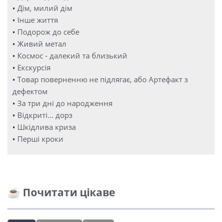
•
Дім, милий дім
•
Інше життя
•
Подорож до себе
•
Живий метал
•
Космос - далекий та близький
•
Екскурсія
•
Товар поверненню не підлягає, або Артефакт з
дефектом
•
За три дні до народження
•
Відкриті… дорз
•
Шкідлива криза
•
Перші кроки
☕ Почитати цікаве