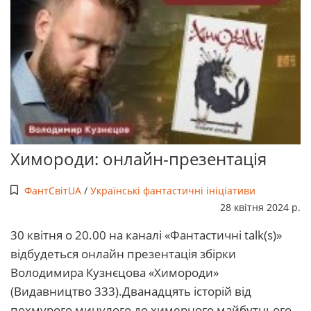
Химороди: онлайн-презентація
ФантСвітUA
/
Українські фантастичні ініціативи
28 квітня 2024 р.
30 квітня о 20.00 на каналі «Фантастичні talk(s)»
відбудеться онлайн презентація збірки
Володимира Кузнєцова «Химороди»
(Видавництво 333).Дванадцять історій від
похмурого минулого до химерного майбутнього.