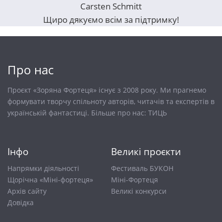
Carsten Schmitt
Щиро дякуємо всім за підтримку!
Про нас
Проєкт «Зоряна Фортеця» існує з 2008 року. Ми прагнемо
формувати творчу спільноту авторів, читачів та експертів в
українській фантастиці. Більше про нас:
ТИЦЬ
Інфо
Великі проєкти
Напрямки діяльності
Фестиваль БУКОН
Щорічна «Міні-фортеця»
Міні-Фортеця
Архів сайту
Великі конкурси
Довiдка