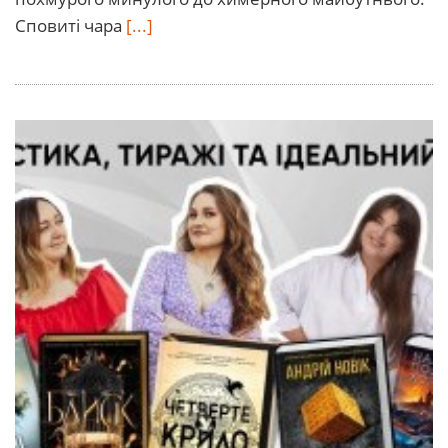
Сповиті чара
[...]