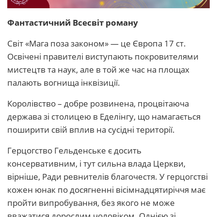
Фантастичний Всесвіт роману
Світ «Мага поза законом» — це Європа 17 ст.
Освічені правителі виступають покровителями
мистецтв та наук, але в той же час на площах
палають вогнища інквізиції.
Королівство – добре розвинена, процвітаюча
держава зі столицею в Еделінгу, що намагається
поширити свій вплив на сусідні території.
Герцогство Гельденське є досить
консервативним, і тут сильна влада Церкви,
вірніше, Ради ревнителів благочестя. У герцогстві
кожен юнак по досягненні вісімнадцятиріччя має
пройти випробування, без якого не може
вважатися дорослим чоловіком. Однією зі