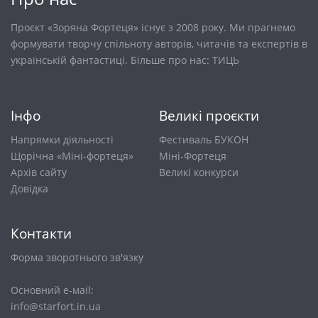
Проєкт «Зоряна Фортеця» існує з 2008 року. Ми прагнемо
формувати творчу спільноту авторів, читачів та експертів в
українській фантастиці. Більше про нас:
ТИЦЬ
Інфо
Великі проєкти
Напрямки діяльності
Фестиваль БУКОН
Щорічна «Міні-фортеця»
Міні-Фортеця
Архів сайту
Великі конкурси
Довiдка
Контакти
Форма зворотнього зв'язку
Основний е-маіl:
info@starfort.in.ua