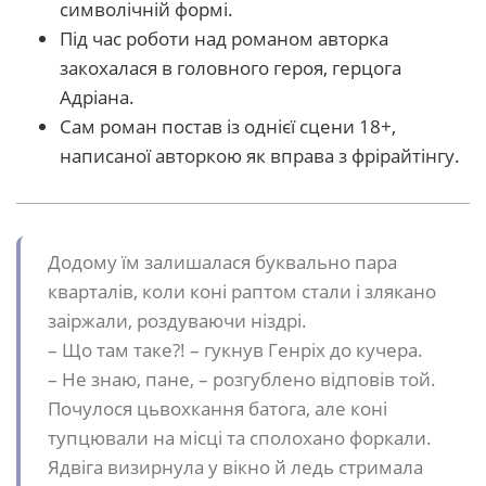
символічній формі.
Під час роботи над романом авторка
закохалася в головного героя, герцога
Адріана.
Сам роман постав із однієї сцени 18+,
написаної авторкою як вправа з фрірайтінгу.
Додому їм залишалася буквально пара
кварталів, коли коні раптом стали і злякано
заіржали, роздуваючи ніздрі.
– Що там таке?! – гукнув Генріх до кучера.
– Не знаю, пане, – розгублено відповів той.
Почулося цьвохкання батога, але коні
тупцювали на місці та сполохано форкали.
Ядвіга визирнула у вікно й ледь стримала