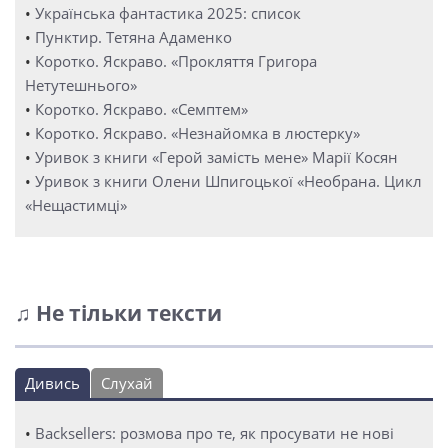
•
Українська фантастика 2025: список
•
Пунктир. Тетяна Адаменко
•
Коротко. Яскраво. «Прокляття Григора
Нетутешнього»
•
Коротко. Яскраво. «Семптем»
•
Коротко. Яскраво. «Незнайомка в люстерку»
•
Уривок з книги «Герой замість мене» Марії Косян
•
Уривок з книги Олени Шпигоцької «Необрана. Цикл
«Нещастимці»
♫ Не тільки тексти
Дивись
Слухай
•
Backsellers: розмова про те, як просувати не нові