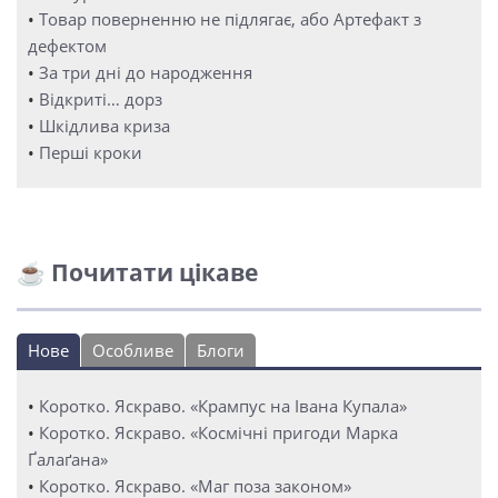
•
Товар поверненню не підлягає, або Артефакт з
дефектом
•
За три дні до народження
•
Відкриті… дорз
•
Шкідлива криза
•
Перші кроки
☕ Почитати цікаве
Нове
Особливе
Блоги
•
Коротко. Яскраво. «Крампус на Івана Купала»
•
Коротко. Яскраво. «Космічні пригоди Марка
Ґалаґана»
•
Коротко. Яскраво. «Маг поза законом»