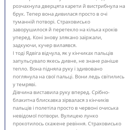
розчахнула дверцята карети й вистрибнула на
брук. Тепер вона дивилася просто в очі
туманній потворі. Страховисько
заворушилося й перетекло на кілька кроків
уперед. Коні знову злякано заіржали,
задкуючи, кучер вилаявся.
І тоді Ядвіга відчула, як у кінчиках пальців
запульсувало якесь дивне, не знане раніше
тепло. Вона підняла руку і здивовано
поглянула на свої пальці. Вони ледь світились
у темряві.
Дівчина виставила руку вперед. Срібно-
блакитна блискавка зірвалася з кінчиків
пальців і полетіла просто в червоні очиська
невідомої потвори. Вулицею лунко
прокотилось скажене ревіння. Страховисько