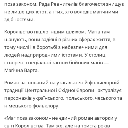
поза законом. Рада Ревнителів благочестя знищує
не лише цих істот, а і тих, хто володіє магічними
здібностями.
Королівство пішло іншим шляхом. Магів там
шанують, вони задіяні в різних сферах життя, в
тому числі і в боротьбі з небезпечними для
людей надприродними істотами. У столиці
створені спеціальні загони бойових магів —
Магічна Варта.
Роман заснований на узагальненій фольклорній
традиції Центральної і Східної Європи і актуалізує
персонажів українського, польського, чеського та
німецького фольклору.
«Маг поза законом» не єдиний роман авторки у
світі Королівства. Там же, але на триста років