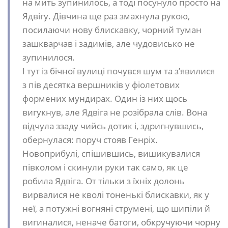
на мить зупинилось, а тоді посунуло просто на
Ядвігу. Дівчина ще раз змахнула рукою,
посилаючи нову блискавку, чорний туман
зашкварчав і задимів, але чудовисько не
зупинилося.
І тут із бічної вулиці почувся шум та з’явилися
з пів десятка вершників у фіолетових
формених мундирах. Один із них щось
вигукнув, але Ядвіга не розібрала слів. Вона
відчула ззаду чийсь дотик і, здригнувшись,
обернулася: поруч стояв Генріх.
Новоприбулі, спішившись, вишикувалися
півколом і скинули руки так само, як це
робила Ядвіга. От тільки з їхніх долонь
вирвалися не кволі тоненькі блискавки, як у
неї, а потужні вогняні струмені, що шипіли й
вигиналися, неначе батоги, обкручуючи чорну