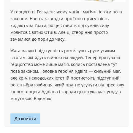
У герцогстві Гельденському магія і магічні істоти поза
законом. Навіть за згадки про їхню присутність
кидають за ґрати, бо це ставить під сумнів силу
молитов Святих Отців. Але ці створіння просто
зачаїлися до пори до часу.
Жага влади і підступність розв’язують руки усяким
істотам, які йдуть війною на людей. Тепер врятувати
герцогство може лише магія, колись поставлена тут
поза законом. Головна героїня Ядвіга — сильний маг,
але крім нелюдських істот їй протистоїть підступний
регент-братовбивця, який прагне усунути від престолу
юного герцога Адріана і заради цього укладає угоду з
могутньою Відьмою.
До книжки