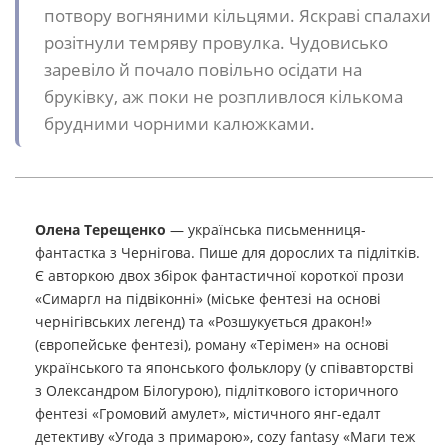
потвору вогняними кільцями. Яскраві спалахи
розітнули темряву провулка. Чудовисько
заревіло й почало повільно осідати на
бруківку, аж поки не розпливлося кількома
брудними чорними калюжками.
Олена Терещенко
— українська письменниця-
фантастка з Чернігова. Пише для дорослих та підлітків.
Є авторкою двох збірок фантастичної короткої прози
«Симаргл на підвіконні» (міське фентезі на основі
чернігівських легенд) та «Розшукується дракон!»
(європейське фентезі), роману «Терімен» на основі
українського та японського фольклору (у співавторстві
з Олександром Білогурою), підліткового історичного
фентезі «Громовий амулет», містичного янг-едалт
детективу «Угода з примарою», cozy fantasy «Маги теж