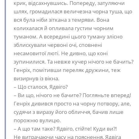
крик, відсахнувшись. Попереду, затуляючи
шлях, громадилася величезна чорна туша, що
вся була ніби зіткана з темряви. Вона
колихалася й опливала густим чорним
туманом. А всередині цього туману злісно
зблискували червоні очі, сповнені
несамовитої люті. Не дивно, що коні
зупинилися. Та невже кучер нічого не бачить?
Генріх, помітивши переляк дружини, теж
визирнув із вікна.
– Що сталося, Ядвіго?
– Ви що, нічого не бачите? Погляньте вперед!
Генріх дивився просто на чорну потвору, але,
судячи з виразу його обличчя, бачив лише
порожню вулицю.
– А що там таке? Ядвіго, стійте! Куди ви?!
Не витрачаючи часу на пояснення, Ядвіга