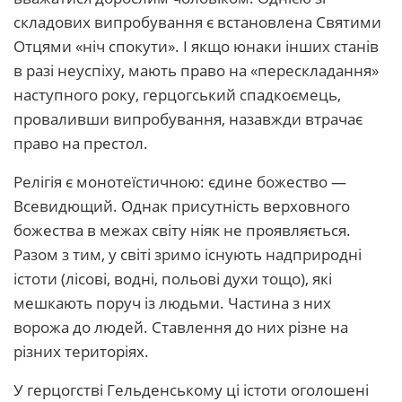
складових випробування є встановлена Святими
Отцями «ніч спокути». І якщо юнаки інших станів
в разі неуспіху, мають право на «перескладання»
наступного року, герцогський спадкоємець,
проваливши випробування, назавжди втрачає
право на престол.
Релігія є монотеїстичною: єдине божество —
Всевидющий. Однак присутність верховного
божества в межах світу ніяк не проявляється.
Разом з тим, у світі зримо існують надприродні
істоти (лісові, водні, польові духи тощо), які
мешкають поруч із людьми. Частина з них
ворожа до людей. Ставлення до них різне на
різних територіях.
У герцогстві Гельденському ці істоти оголошені