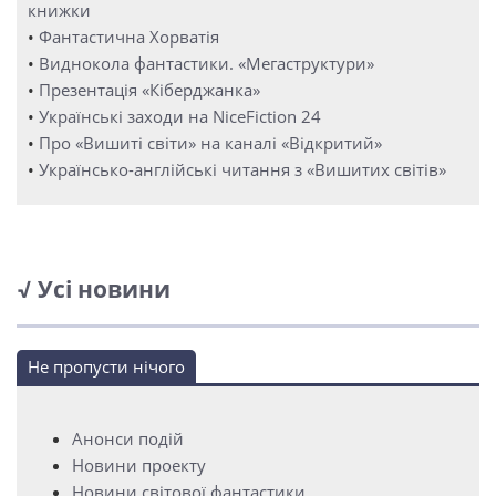
книжки
•
Фантастична Хорватія
•
Виднокола фантастики. «Мегаструктури»
•
Презентація «Кіберджанка»
•
Українські заходи на NiceFiction 24
•
Про «Вишиті світи» на каналі «Відкритий»
•
Українсько-англійські читання з «Вишитих світів»
√ Усі новини
Не пропусти нічого
Анонси подій
Новини проекту
Новини світової фантастики