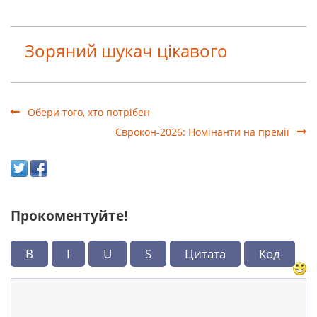
Зоряний шукач цікавого
Обери того, хто потрібен
Єврокон-2026: Номінанти на премії
Прокоментуйте!
B
I
U
S
Цитата
Код