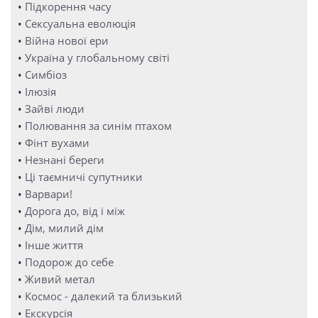
•
Підкорення часу
•
Сексуальна еволюція
•
Війна нової ери
•
Україна у глобальному світі
•
Симбіоз
•
Ілюзія
•
Зайві люди
•
Полювання за синім птахом
•
Фінт вухами
•
Незнані береги
•
Ці таємничі супутники
•
Варвари!
•
Дорога до, від і між
•
Дім, милий дім
•
Інше життя
•
Подорож до себе
•
Живий метал
•
Космос - далекий та близький
•
Екскурсія