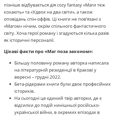
пізніше відбувається дія cozy fantasy «Маги теж
кохають» та «Удвох на два світи», а також
оповідань спін-оффів. Ці книги не пов’язані з
«Магом» нічим, окрім спільного фантастичного
світу. Хоча герої роману і згадуються кілька разів
як історичні персоналії.
Цікаві факти про «Маг поза законом»:
Більшу половину роману авторка написала
на літературній резиденції в Кракові у
вересні – грудні 2022.
Бета-рідерами книги були двоє професійних
істориків.
На сьогодні це єдиний твір авторки, де є
відсилки до подій нинішньої російсько-
української війни, в окремих епізодах в