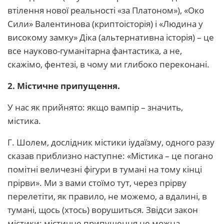
втілення нової реальності «за Платоном»), «Око
Сили» Валентинова (криптоісторія) і «Людина у
високому замку» Діка (альтернативна історія) – це
все науково-гуманітарна фантастика, а не,
скажімо, фентезі, в чому ми глибоко переконані.
2. Містичне припущення.
У нас як прийнято: якщо вампір – значить,
містика.
Г. Шолем, дослідник містики іудаїзму, одного разу
сказав приблизно наступне: «Містика – це погано
помітні величезні фігури в тумані на тому кінці
прірви». Ми з вами стоїмо тут, через прірву
перелетіти, як правило, не можемо, а вдалині, в
тумані, щось (хтось) ворушиться. Звідси закон
містики: містичне припущення не можна