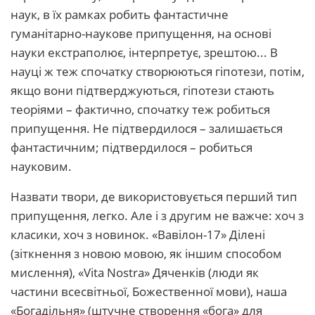
наук, в їх рамках робить фантастичне
гуманітарно-наукове припущення, на основі
науки екстраполює, інтерпретує, зрештою... В
науці ж теж спочатку створюються гіпотези, потім,
якщо вони підтверджуються, гіпотези стають
теоріями – фактично, спочатку теж робиться
припущення. Не підтвердилося – залишається
фантастичним; підтвердилося – робиться
науковим.
Назвати твори, де використовується перший тип
припущення, легко. Але і з другим не важче: хоч з
класики, хоч з новинок. «Вавілон-17» Ділені
(зіткнення з новою мовою, як іншим способом
мислення), «Vita Nostra» Дяченків (люди як
частини всесвітньої, Божественної мови), наша
«Богадільня» (штучне створення «бога» для