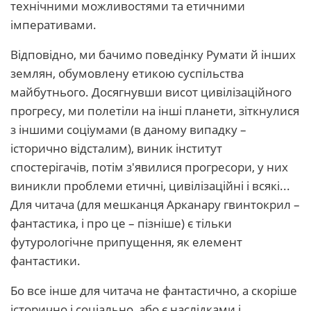
технічними можливостями та етичними
імперативами.
Відповідно, ми бачимо поведінку Румати й інших
землян, обумовлену етикою суспільства
майбутнього. Досягнувши висот цивілізаційного
прогресу, ми полетіли на інші планети, зіткнулися
з іншими соціумами (в даному випадку –
історично відсталим), виник інститут
спостерігачів, потім з'явилися прогресори, у них
виникли проблеми етичні, цивілізаційні і всякі...
Для читача (для мешканця Арканару гвинтокрил –
фантастика, і про це – пізніше) є тільки
футурологічне припущення, як елемент
фантастики.
Бо все інше для читача не фантастично, а скоріше
історично і соціально, або є наслідками і