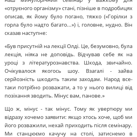
«отруєного організму» стані, пізніше в подробицях
описав, як йому було погано, тяжко («Горілки з
горла було надто багато...») і, головне, нудно. Він
сказав наступне:
«Був присутній на лекції Олді. Це, безумовно, була
лекція, ніяка не доповідь. Відчував себе як на
уроці з літературознавства. Шкода, звичайно.
Очікувалося якогось шоу. Взагалі - зайва
серйозність шкодить таким заходам. Народ все-
таки потрібно розважати, а то у нього вилиці від
позіхання зводить. Мінус вам, панове.»
Що ж, мінус - так мінус. Тому як увертюру ми
відразу хочемо заявити: якщо хтось хоче, щоб ми
його розважили, нехай приходить після семінару.
Ми станцюємо качучу на столі, затиснемо в