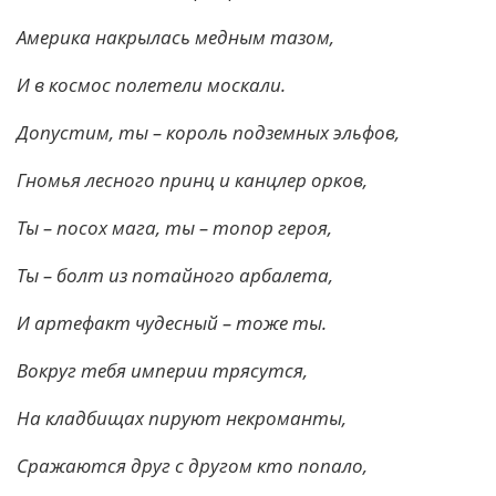
Америка накрылась медным тазом,
И в космос полетели москали.
Допустим, ты – король подземных эльфов,
Гномья лесного принц и канцлер орков,
Ты – посох мага, ты – топор героя,
Ты – болт из потайного арбалета,
И артефакт чудесный – тоже ты.
Вокруг тебя империи трясутся,
На кладбищах пируют некроманты,
Сражаются друг с другом кто попало,