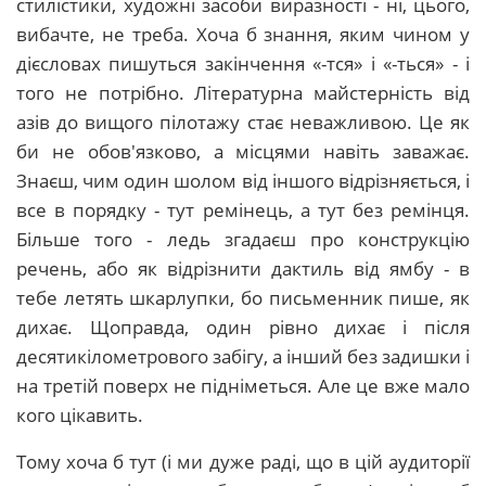
стилістики, художні засоби виразності - ні, цього,
вибачте, не треба. Хоча б знання, яким чином у
дієсловах пишуться закінчення «-тся» і «-ться» - і
того не потрібно. Літературна майстерність від
азів до вищого пілотажу стає неважливою. Це як
би не обов'язково, а місцями навіть заважає.
Знаєш, чим один шолом від іншого відрізняється, і
все в порядку - тут ремінець, а тут без ремінця.
Більше того - ледь згадаєш про конструкцію
речень, або як відрізнити дактиль від ямбу - в
тебе летять шкарлупки, бо письменник пише, як
дихає. Щоправда, один рівно дихає і після
десятикілометрового забігу, а інший без задишки і
на третій поверх не підніметься. Але це вже мало
кого цікавить.
Тому хоча б тут (і ми дуже раді, що в цій аудиторії