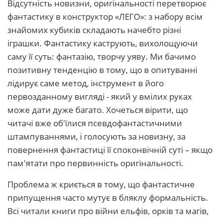
Відсутність новизни, оригінальності перетворює
фантастику в конструктор «ЛЕГО»: з набору всім
знайомих кубиків складають начебто різні
іграшки. Фантастику каструють, вихолощуючи
саму її суть: фантазію, творчу уяву. Ми бачимо
позитивну тенденцію в тому, що в опитуванні
лідирує саме метод, інструмент в його
первозданному вигляді - який у вмілих руках
може дати дуже багато. Хочеться вірити, що
читачі вже об'їлися псевдофантастичними
штампуваннями, і голосують за новизну, за
повернення фантастиці її споконвічній суті – якщо
пам'ятати про первинність оригінальності.
Проблема ж криється в тому, що фантастичне
припущення часто мутує в бляклу формальність.
Всі читали книги про війни ельфів, орків та магів,