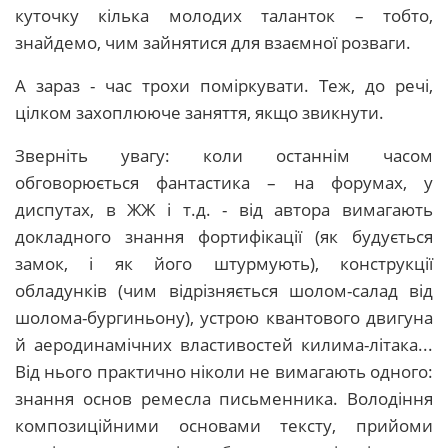
куточку кілька молодих таланток – тобто,
знайдемо, чим зайнятися для взаємної розваги.
А зараз - час трохи поміркувати. Теж, до речі,
цілком захоплююче заняття, якщо звикнути.
Зверніть увагу: коли останнім часом
обговорюється фантастика – на форумах, у
диспутах, в ЖЖ і т.д. - від автора вимагають
докладного знання фортифікації (як будується
замок, і як його штурмують), конструкції
обладунків (чим відрізняється шолом-салад від
шолома-бургиньону), устрою квантового двигуна
й аеродинамічних властивостей килима-літака...
Від нього практично ніколи не вимагають одного:
знання основ ремесла письменника. Володіння
композиційними основами тексту, прийоми