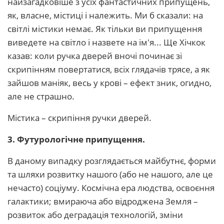
найзагадковіше з усіх фантастичних припущень,
як, власне, містиці і належить. Ми б сказали: на
світлі містики немає. Як тільки ви припущення
виведете на світло і назвете на ім'я... Ще Хічкок
казав: коли ручка дверей вночі починає зі
скрипінням повертатися, всіх глядачів трясе, а як
зайшов маніяк, весь у крові – ефект зник, огидно,
але не страшно.
Містика – скрипіння ручки дверей.
3. Футурологічне припущення.
В даному випадку розглядається майбутнє, форми
та шляхи розвитку нашого (або не нашого, але це
нечасто) соціуму. Космічна ера людства, освоєння
галактики; вмираюча або відроджена Земля –
розвиток або деградація технологій, зміни