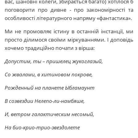
вас, шановні колеги, збирається багато) хотілося б
поговорити про дивне - про закономірності та
особливості літературного напряму «фантастика».
Ми не промовляє істину в останній інстанції, ми
просто ділимося своїми міркуваннями. І доповідь
хочемо традиційно почати з вірша:
Допустим, ты – пришелец жукоглазый,
Со жвалами, в хитиновом покрове,
Рожденный на планете Ыбламаунт
В созвездии Нелепо-ли-намбяше,
И, ветром галактическим несомый,
На био-крио-трио-звездолете