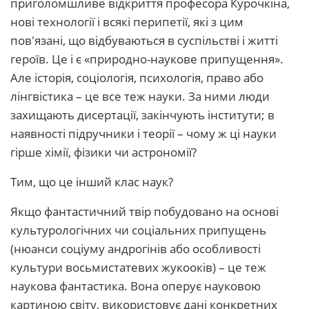
приголомшливе відкриття професора Курочкіна,
нові технології і всякі перипетії, які з цим
пов'язані, що відбуваються в суспільстві і житті
героїв. Це і є «природно-наукове припущення».
Але історія, соціологія, психологія, право або
лінгвістика – це все теж науки. За ними люди
захищають дисертації, закінчують інститути; в
наявності підручники і теорії – чому ж ці науки
гірше хімії, фізики чи астрономії?
Тим, що це інший клас наук?
Якщо фантастичний твір побудовано на основі
культурологічних чи соціальних припущень
(нюанси соціуму андрогінів або особливості
культури восьмистатевих жукооків) – це теж
наукова фантастика. Вона оперує науковою
картиною світу, використовує дані конкретних