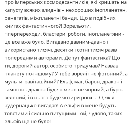
про імперських космодесантників, які кришать на
капусту всяких злиднів – нехороших інопланетян,
ренегатів, міжпланетні банди. Що в подібних
книгах фантастичного?! Зорельоти,
гіперпереходи, бластери, роботи, інопланетяни -
це все вже було. Вигадано давним-давно і
використано тисячі, десятки і сотні тисяч разів
попередніми авторами. Де тут фантастика? Що
ти, дорогий автор, особисто придумав? Назвав
планету по-іншому? У тебе зореліт не фотонний, а
мультигравітаційний? Ельф, маг, барон, дракон і
самогон - дракон буде в мене не чорний, а буро-
зелений, і в нього буде чотири роги ... О, як я
чудернацько вигадав! А ельфи в мене будуть
товстими і сильно питущими - ой, чудово, таких
ельфів ще не було!