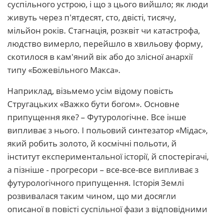
суспільного устрою, і що з цього вийшло; як люди
живуть через п'ятдесят, сто, двісті, тисячу,
мільйон років. Стагнація, розквіт чи катастрофа,
людство вимерло, перейшло в хвильову форму,
скотилося в кам'яний вік або до злісної анархії
типу «Божевільного Макса».
Наприклад, візьмемо усім відому повість
Стругацьких «Важко бути богом». Основне
припущення яке? – Футурологічне. Все інше
випливає з нього. І польовий синтезатор «Мідас»,
який робить золото, й космічні польоти, й
інститут експериментальної історії, й спостерігачі,
а пізніше - прогресори – все-все-все випливає з
футурологічного припущення. Історія Землі
розвивалася таким чином, що ми досягли
описаної в повісті суспільної фази з відповідними