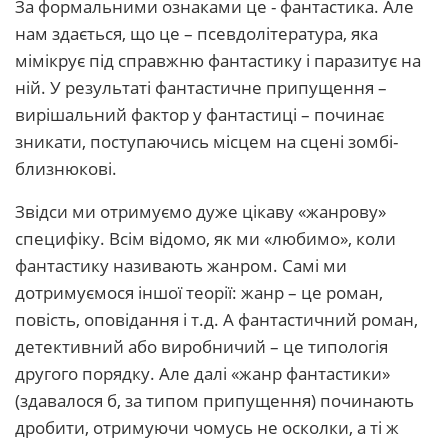
За формальними ознаками це - фантастика. Але
нам здається, що це – псевдолітература, яка
мімікрує під справжню фантастику і паразитує на
ній. У результаті фантастичне припущення –
вирішальний фактор у фантастиці – починає
зникати, поступаючись місцем на сцені зомбі-
близнюкові.
Звідси ми отримуємо дуже цікаву «жанрову»
специфіку. Всім відомо, як ми «любимо», коли
фантастику називають жанром. Самі ми
дотримуємося іншої теорії: жанр – це роман,
повість, оповідання і т.д. А фантастичний роман,
детективний або виробничий – це типологія
другого порядку. Але далі «жанр фантастики»
(здавалося б, за типом припущення) починають
дробити, отримуючи чомусь не осколки, а ті ж