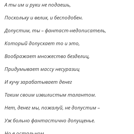
А ты им и руки не подаешь,
Поскольку и велик, и бесподобен.
Допустим, ты – фантаст-недописатель,
Который допускает то и это,
Воображает множество безделиц,
Придумывает массу несуразиц
И кучу зарабатывает денег
Таким своим извилистым талантом.
Нет, денег мы, пожалуй, не допустим –
Уж больно фантастично допущенье.
Но в остальном…