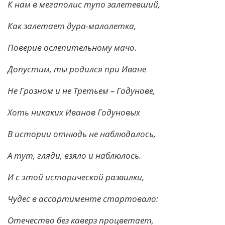
К нам в мегаполис тупо залетевший,
Как залетает дура-малолетка,
Поверив ослепительному мачо.
Допустим, ты родился при Иване
Не Грозном и не Третьем – Годунове,
Хоть никаких Иванов Годуновых
В истории отнюдь не наблюдалось,
А тут, гляди, взяло и наблюлось.
И с этой исторической развилки,
Чудес в ассортименте стартовало:
Отечество без каверз процветает,