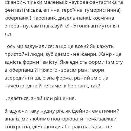
«жанри», тільки маленькі: наукова фантастика та
фентезі (міська, епічна, героїчна, гумористична),
кіберпанк ( паропанк, дизель-панк), космічна
опера - ну, самі підказуйте! - Утопія-антиутопія і
т.д.
І ось ми задумалися: а що це все є? Як кажуть
пристойні люди, зуб даємо - не жанри. Жанр - це
єдність форми і змісту! Яке єдність форми і змісту
в кіберпанці?! Ніякого - зовсім різні твори
всередині ніші, різна форма, різний зміст, а
начебто одне й те саме: кіберпанк, так?
І, здається, знайшли рішення.
Згадуючи таку нудну річ, як ідейно-тематичний
аналіз, ми любимо повторювати: тема завжди
конкретна, ідея завжди абстрактна. Ідея – це