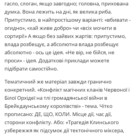
гасло, слоган, якщо завгодно; головна, прихована
думка. Вона лежить на дні, як велика риба.
Припустимо, в найпростішому варіанті: «вбивати -
огидно», «хай живе добро» чи «всіх мочити в
сортирі!» А якщо без зайвих жартів: припустимо,
влада розбещує, а абсолютна влада розбещує
абсолютно - ось це ідея. «Не вір, не бійся, не
проси» - ідея. Додаткові приклади можете
підібрати самостійно.
Тематичний же матеріал завжди гранично
конкретний. «Конфлікт магічних кланів Червоної і
Білої Орхідеї на тлі громадянської війни в
Брейкдаунському королівстві» - тема. Чітко
прописано: ДЕ, ЩО, КОЛИ. Місце дії, час дії,
сторони конфлікту. Або: «Трагедія Клинського
узбережжя як підсумок дії тектонічного міксера,