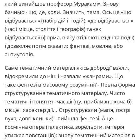
який винайшов професор Муракамі». Знову
бачимо - що, де, коли. Значить, тема. Ось це «що
відбувається» (набір дій і подій), «де відбувається»
(час і місце, століття і географія) та «як
відбувається» (форма, в яку втілюються дії та події)
і дозволяє потім сказати: фентезі, мовляв, або
антиутопія.
Саме тематичний матеріал якісь добродії взяли,
відокремили до ніш і назвали «жанрами». Що
таке фентезі в масовому розумінні? - Певна форма
структурування тематичного матеріалу. Чисто
тематичні поняття - час дії (ну, приблизно хоча б),
місце і характер дії... Структурували (магія, гострі
вуха, довгі клинки) - вийшла фентезі. А це -
космічна опера (галактика, зорельоти, імперія
утискає повстанців); знову тематичний матеріал в