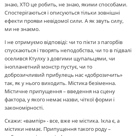
знаю, ХТО це робить, не знаю, якими способами.
Спостерігаються і описуються тільки зовнішні
ефекти прояви невідомої сили. А як звуть силу,
ми не знаємо.
І не отримуємо відповіді: чи то пікти з пагорбів
спускаються і творять неподобства, чи то в підвалі
оселився Ктулху з довгими щупальцями, чи
інопланетний монстр пустує, чи то
доброзичливий прибулець нас «доброзичить»
так, як у нього виходить. Містика безіменна.
Містичне припущення – введення на сцену
фактора, у якого немає назви, чіткої форми і
закономірності.
Скажи: «вампір» - все, вже не містика. Ікла є, а
містики немає. Припущення такого роду –