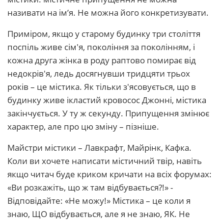
називати на ім’я. Не можна його конкретизувати.
Приміром, якщо у старому будинку три століття
поспіль живе сім'я, покоління за поколінням, і
кожна друга жінка в роду раптово помирає від
недокрів'я, ледь досягнувши тридцяти трьох
років – це містика. Як тільки з'ясовується, що в
будинку живе ікластий кровосос Джонні, містика
закінчується. У ту ж секунду. Припущення змінює
характер, але про цю зміну – пізніше.
Майстри містики – Лавкрафт, Майрінк, Кафка.
Коли ви хочете написати містичний твір, навіть
якщо читач буде криком кричати на всіх форумах:
«Ви розкажіть, що ж там відбувається?!» -
Відповідайте: «Не можу!» Містика – це коли я
знаю, ЩО відбувається, але я не знаю, ЯК. Не