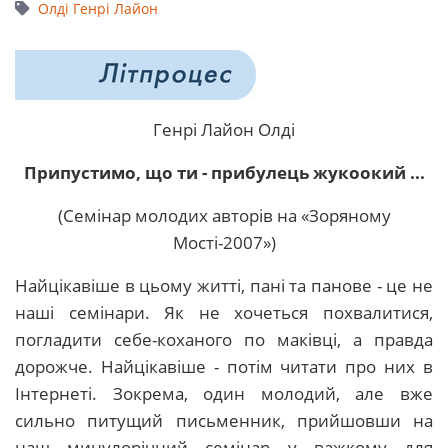
Олді Генрі Лайон
Генрі Лайон Олді
Припустимо, що ти - прибулець жукоокий ...
(Семінар молодих авторів на «Зоряному
Мості-2007»)
Найцікавіше в цьому житті, пані та панове - це не
наші семінари. Як не хочеться похвалитися,
погладити себе-коханого по маківці, а правда
дорожче. Найцікавіше - потім читати про них в
Інтернеті. Зокрема, один молодий, але вже
сильно питущий письменник, прийшовши на
наш минулорічний семінар у важкому для