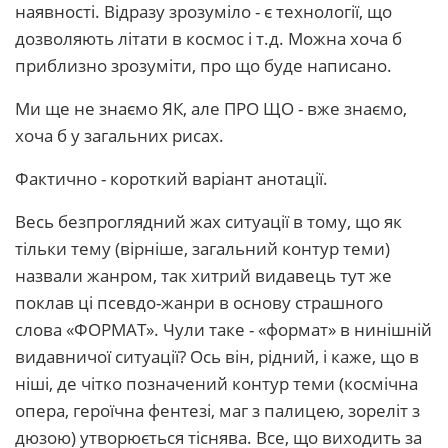
наявності. Відразу зрозуміло - є технології, що
дозволяють літати в космос і т.д. Можна хоча б
приблизно зрозуміти, про що буде написано.
Ми ще не знаємо ЯК, але ПРО ЩО - вже знаємо,
хоча б у загальних рисах.
Фактично - короткий варіант анотації.
Весь безпроглядний жах ситуації в тому, що як
тільки тему (вірніше, загальний контур теми)
назвали жанром, так хитрий видавець тут же
поклав ці псевдо-жанри в основу страшного
слова «ФОРМАТ». Чули таке - «формат» в нинішній
видавничої ситуації? Ось він, рідний, і каже, що в
ніші, де чітко позначений контур теми (космічна
опера, героїчна фентезі, маг з палицею, зореліт з
дюзою) утворюється тіснява. Все, що виходить за