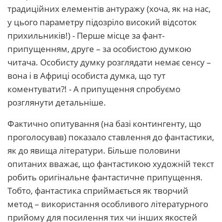
традиційних елементів антуражу (хоча, як на нас,
у цього параметру підозріло високий відсоток
прихильників!) - Перше місце за фант-
припущенням, друге – за особистою думкою
читача. Особисту думку розглядати немає сенсу –
вона і в Африці особиста думка, що тут
коментувати?! - А припущення спробуємо
розглянути детальніше.
Фактично опитування (на базі контингенту, що
проголосував) показало ставлення до фантастики,
як до явища літератури. Більше половини
опитаних вважає, що фантастикою художній текст
робить оригінальне фантастичне припущення.
Тобто, фантастика сприймається як творчий
метод – використання особливого літературного
прийому для посилення тих чи інших якостей