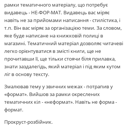
рамки тематичного матеріалу, що потребує
видавець - НЕ-ФОР-МАТ. Видавець вас міряє
навіть не за прийомами написання - стилістика, і
т.п. Він вас міряє за організацією теми. За словом,
яке буде написане на книжковій полиці в
магазині. Тематичний матеріал дозволяє читачеві
легко орієнтуватися в змісті книги, ще не
прочитавши її, ще тільки стоячи біля прилавка,
знати заздалегідь, який матеріал і під яким кутом
ліг в основу тексту.
Змалював тему у звичних межах - потрапив у
«формат». Вийшов за рамки окреслених
тематичних кіл - «неформат». Навіть не форма -
формат.
Прокруст-розбійник.