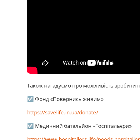
Також нагадуємо про можливість зробити п
☑ Фонд «Повернись живим»
https://savelife.in.ua/donate/
☑ Медичний батальйон «Госпітальєри»
https://www.hospitallers.life/needs-hospitalle