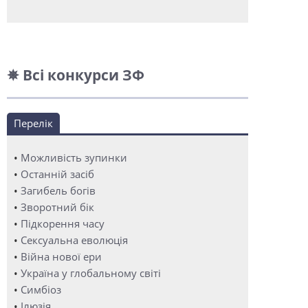
✵ Всі конкурси ЗФ
Перелік
•
Можливість зупинки
•
Останній засіб
•
Загибель богів
•
Зворотний бік
•
Підкорення часу
•
Сексуальна еволюція
•
Війна нової ери
•
Україна у глобальному світі
•
Симбіоз
•
Ілюзія