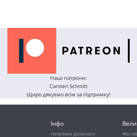
Наші патрони:
Carsten Schmitt
Щиро дякуємо всім за підтримку!
Інфо
Вели
Напрямки діяльності
Фести