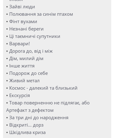
•
Зайві люди
•
Полювання за синім птахом
•
Фінт вухами
•
Незнані береги
•
Ці таємничі супутники
•
Варвари!
•
Дорога до, від і між
•
Дім, милий дім
•
Інше життя
•
Подорож до себе
•
Живий метал
•
Космос - далекий та близький
•
Екскурсія
•
Товар поверненню не підлягає, або
Артефакт з дефектом
•
За три дні до народження
•
Відкриті… дорз
•
Шкідлива криза