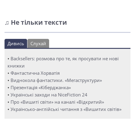
♫ Не тільки тексти
Дивись
Слухай
•
Backsellers: розмова про те, як просувати не нові
книжки
•
Фантастична Хорватія
•
Виднокола фантастики. «Мегаструктури»
•
Презентація «Кіберджанка»
•
Українські заходи на NiceFiction 24
•
Про «Вишиті світи» на каналі «Відкритий»
•
Українсько-англійські читання з «Вишитих світів»