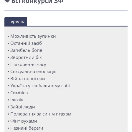
✵ Всі конкурси ЗФ
Перелік
•
Можливість зупинки
•
Останній засіб
•
Загибель богів
•
Зворотний бік
•
Підкорення часу
•
Сексуальна еволюція
•
Війна нової ери
•
Україна у глобальному світі
•
Симбіоз
•
Ілюзія
•
Зайві люди
•
Полювання за синім птахом
•
Фінт вухами
•
Незнані береги