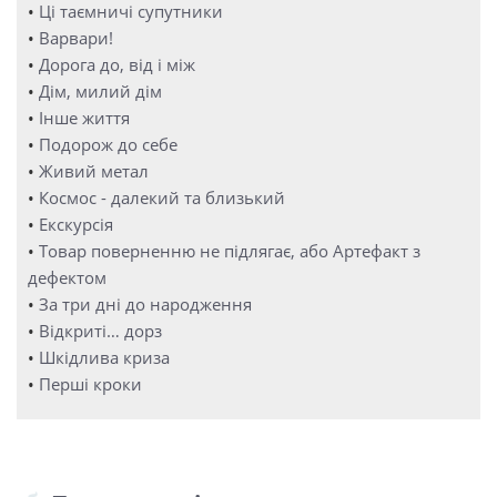
•
Ці таємничі супутники
•
Варвари!
•
Дорога до, від і між
•
Дім, милий дім
•
Інше життя
•
Подорож до себе
•
Живий метал
•
Космос - далекий та близький
•
Екскурсія
•
Товар поверненню не підлягає, або Артефакт з
дефектом
•
За три дні до народження
•
Відкриті… дорз
•
Шкідлива криза
•
Перші кроки