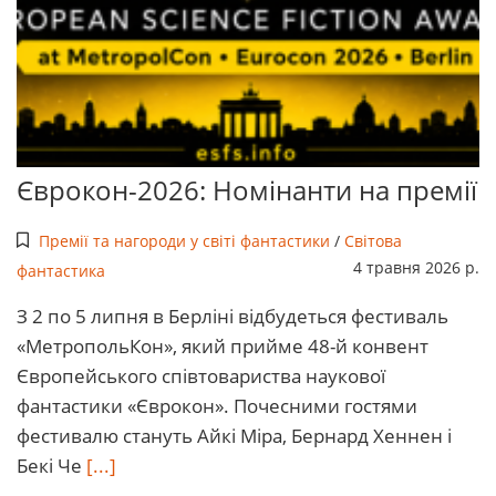
Єврокон-2026: Номінанти на премії
Премії та нагороди у світі фантастики
/
Світова
4 травня 2026 р.
фантастика
З 2 по 5 липня в Берліні відбудеться фестиваль
«МетропольКон», який прийме 48-й конвент
Європейського співтовариства наукової
фантастики «Єврокон». Почесними гостями
фестивалю стануть Айкі Міра, Бернард Хеннен і
Бекі Че
[...]