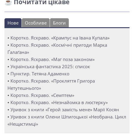
☕ Почитати цікаве
Нове
Особливе
Блоги
•
Коротко. Яскраво. «Крампус на Івана Купала»
•
Коротко. Яскраво. «Космічні пригоди Марка
Ґалаґана»
•
Коротко. Яскраво. «Маг поза законом»
•
Українська фантастика 2025: список
•
Пунктир. Тетяна Адаменко
•
Коротко. Яскраво. «Прокляття Григора
Нетутешнього»
•
Коротко. Яскраво. «Семптем»
•
Коротко. Яскраво. «Незнайомка в люстерку»
•
Уривок з книги «Герой замість мене» Марії Косян
•
Уривок з книги Олени Шпигоцької «Необрана. Цикл
«Нещастимці»