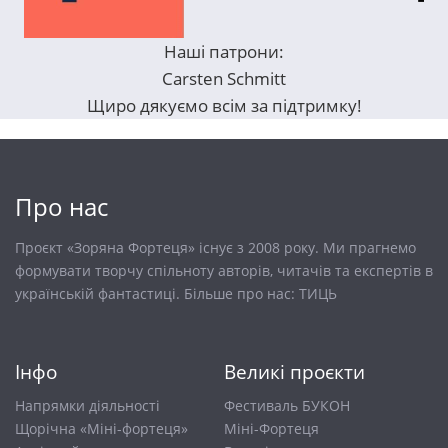
Наші патрони:
Carsten Schmitt
Щиро дякуємо всім за підтримку!
Про нас
Проєкт «Зоряна Фортеця» існує з 2008 року. Ми прагнемо
формувати творчу спільноту авторів, читачів та експертів в
українській фантастиці. Більше про нас:
ТИЦЬ
Інфо
Великі проєкти
Напрямки діяльності
Фестиваль БУКОН
Щорічна «Міні-фортеця»
Міні-Фортеця