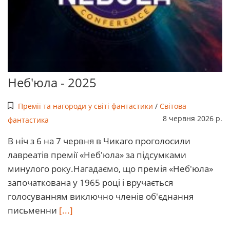
Неб'юла - 2025
Премії та нагороди у світі фантастики
/
Світова
8 червня 2026 р.
фантастика
В ніч з 6 на 7 червня в Чикаго проголосили
лавреатів премії «Неб'юла» за підсумками
минулого року.Нагадаємо, що премія «Неб'юла»
започаткована у 1965 році і вручається
голосуванням виключно членів об'єднання
письменни
[...]