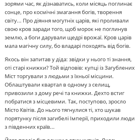
зорями час, як дізнаватись, коли місяць поглинає
сонце, про космічні змагання богів, творення
світу... Про діяння могутніх царів, які проливали
свою кров заради того, щоб морок не поглинув
землю, а боги дарували щедрі врожаї. Кров царів
мала магічну силу, бо владарі походять від богів.
Якось він запитав у діда: звідки у нього ті знання,
оті старі книжки? Той відповів: купці із Загублених
Міст торгували з людьми з їхньої місцини.
Облаштували квартал в одному з селищ,
привозили з дому речі та книжки. Дехто встиг
побратися з місцевими. Так, поступово, зросло
Місто Квітів. До нього тягнулися ті, хто шукав
порятунку після загибелі Імперії, приходили люди
з південних країв...