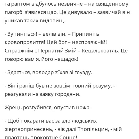
та раптом відбулось незвичне – на священному
пагорбі з’явився цар. Це дивувало – зазвичай він
уникав таких видовищ.
- Зупиніться! – велів він. – Припиніть
кровопролиття! Цей бог – несправжній!
Справжнім є Пернатий Змій – Кецалькоатль. Це
говорю вам я, його нащадок!
- Здається, володар з’їхав зі глузду.
- Він і раніш був не зовсім повний розуму, -
реагували на заяву городяни.
Жрець розгубився, опустив ножа.
- Щоб покарати вас за зло людських
жертвопринесень, - вів далі Тпопільцин, - мій
праотець проковтне Сонце!