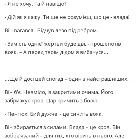
- Я не хочу. Та й навіщо?
- Дій як я кажу. Ти ще не розумієш, що це - влада!
Він вагався. Відчув лезо під ребром.
- Замість однієї жертви буде дві, - прошепотів
вояк. – А перед твоїм дідом я вибачуся...
...Ще й досі цей спогад – один з найстрашніших.
Він б’є. Невміло, із закритими очима. Його
забризкує кров. Цар кричить з болю.
- Пентюх! Бий дужче, - це сичить вояк.
Він збирається з силами. Влада – це кров. Він
зобов’язаний – для тих, хто вірить в нього. Але