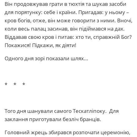
Він продовжував грати в тюхтія та шукав засоби
для порятунку: себе і країни. Пригадав: у ньому –
кров богів, отже, він може говорити з ними. Вночі,
коли весь палац засинав, він підіймався на дах.
Віддавав свою кров і питав: хто ти, справжній Бог?
Покажися! Підкажи, як діяти!
Одного дня зорі показали шлях...
* * *
Того дня шанували самого Тескатліпоку. Для
заклання приготували безліч бранців.
Головний жрець збирався розпочати церемонію,