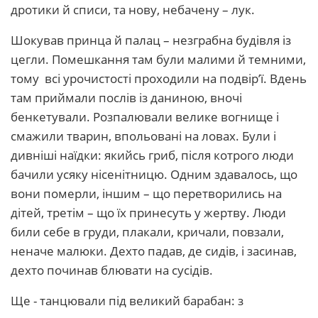
дротики й списи, та нову, небачену – лук.
Шокував принца й палац – незграбна будівля із
цегли. Помешкання там були малими й темними,
тому всі урочистості проходили на подвір’ї. Вдень
там приймали послів із даниною, вночі
бенкетували. Розпалювали велике вогнище і
смажили тварин, впольовані на ловах. Були і
дивніші наїдки: якийсь гриб, після котрого люди
бачили усяку нісенітницю. Одним здавалось, що
вони померли, іншим – що перетворились на
дітей, третім – що їх принесуть у жертву. Люди
били себе в груди, плакали, кричали, повзали,
неначе малюки. Дехто падав, де сидів, і засинав,
дехто починав блювати на сусідів.
Ще - танцювали під великий барабан: з