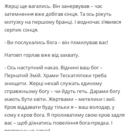
Жерці ще вагались. Він занервував – час
затемнення вже добігав кінця. Та ось ріжуть
мотузку на першому бранці. І водночас з’явився
серпик сонця.
- Ви послухались бога – він помилував вас!
Натовп горлав вже від захвату.
- Ось наступний наказ. Віднині ваш бог –
Пернатий Змій. Храми Тескатліпоки треба
знищити. Жерці нехай служать єдиному
справжньому богу – чи йдуть геть. Дарами богу
мають бути квіти. Жертвами – метелики і змії.
Кров віддавати буду тільки я – ваш володар, у
кому є кров бога. Я проливатиму свою кров задля
вас – щоб дізнатись повеління бога-предка. І
розпочну це зараз!