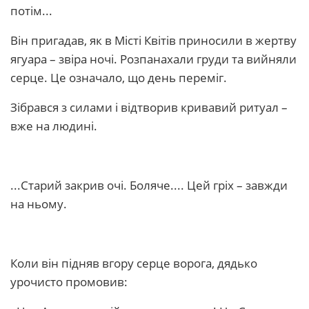
потім...
Він пригадав, як в Місті Квітів приносили в жертву
ягуара – звіра ночі. Розпанахали груди та вийняли
серце. Це означало, що день переміг.
Зібрався з силами і відтворив кривавий ритуал –
вже на людині.
...Старий закрив очі. Боляче.... Цей гріх – завжди
на ньому.
Коли він підняв вгору серце ворога, дядько
урочисто промовив: