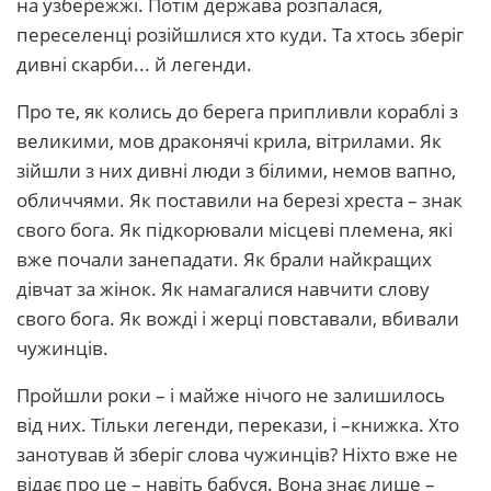
на узбережжі. Потім держава розпалася,
переселенці розійшлися хто куди. Та хтось зберіг
дивні скарби... й легенди.
Про те, як колись до берега припливли кораблі з
великими, мов драконячі крила, вітрилами. Як
зійшли з них дивні люди з білими, немов вапно,
обличчями. Як поставили на березі хреста – знак
свого бога. Як підкорювали місцеві племена, які
вже почали занепадати. Як брали найкращих
дівчат за жінок. Як намагалися навчити слову
свого бога. Як вожді і жерці повставали, вбивали
чужинців.
Пройшли роки – і майже нічого не залишилось
від них. Тільки легенди, перекази, і –книжка. Хто
занотував й зберіг слова чужинців? Ніхто вже не
відає про це – навіть бабуся. Вона знає лише –