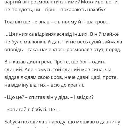
вартий він розмовляти із ними? Можливо, вони
не почують, чи – гірш – покарають нахабу?
Тоді він ще не знав – є в ньому й інша кров...
...Ця книжка відрізнялася від інших. В ній майже
не було малюнків й дат. Чи не весь сувій займала
оповідь – така, наче хтось розмовляв отут, поряд.
Він казав дивні речі. Про те, що бог – один-
єдиний. Але чомусь той єдиний мав сина. Син
віддав людям свою кров, наче давні царі, проте,
на відміну від тих – всю до краплі.
- Що це? – спитав він у діда. – І звідки?
- Запитай в бабусі. Це її.
Бабуся походила з народу, що мешкав в давнину