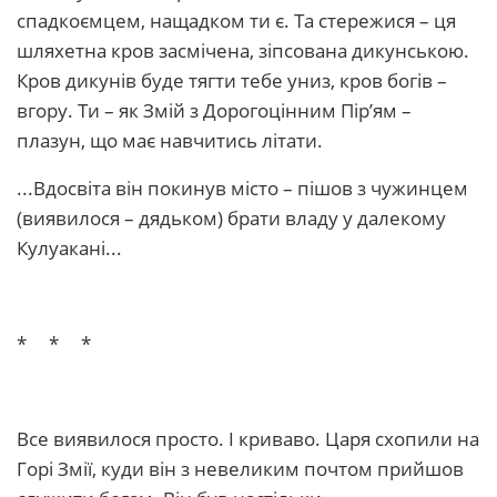
спадкоємцем, нащадком ти є. Та стережися – ця
шляхетна кров засмічена, зіпсована дикунською.
Кров дикунів буде тягти тебе униз, кров богів –
вгору. Ти – як Змій з Дорогоцінним Пір’ям –
плазун, що має навчитись літати.
...Вдосвіта він покинув місто – пішов з чужинцем
(виявилося – дядьком) брати владу у далекому
Кулуакані...
* * *
Все виявилося просто. І криваво. Царя схопили на
Горі Змії, куди він з невеликим почтом прийшов