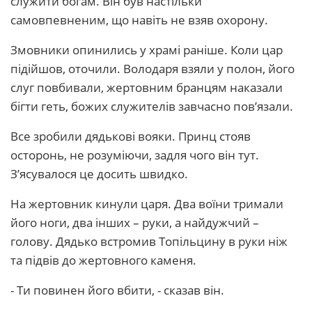
служити богам. Він був настільки
самовпевненим, що навіть не взяв охорону.
Змовники опинились у храмі раніше. Коли цар
підійшов, оточили. Володаря взяли у полон, його
слуг повбивали, жертовним бранцям наказали
бігти геть, божих служителів завчасно пов’язали.
Все зробили дядькові вояки. Принц стояв
осторонь, не розуміючи, задля чого він тут.
З’ясувалося це досить швидко.
На жертовник кинули царя. Два воїни тримали
його ноги, два інших – руки, а найдужчий –
голову. Дядько встромив Топільцину в руки ніж
та підвів до жертовного каменя.
- Ти повинен його вбити, - сказав він.