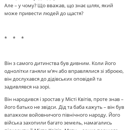
Але – у чому? Що вважав, що знає шлях, який
може привести людей до щастя?
* * *
Він з самого дитинства був дивним. Коли його
однолітки ганяли м’яч або вправлялися зі зброєю,
він дослухався до дідівських оповідей та
задивлявся на зорі.
Він народився і зростав у Місті Квітів, проте знав –
його батько не звідси. Дід та баба кажуть – він був
ватажком войовничого північного народу. Його
війська захопили багато земель, намагались