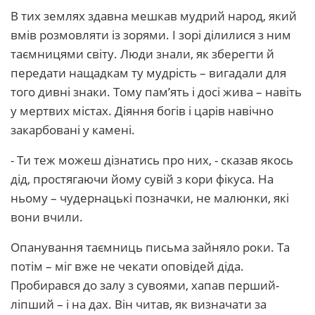
В тих землях здавна мешкав мудрий народ, який
вмів розмовляти із зорями. І зорі ділилися з ним
таємницями світу. Люди знали, як зберегти й
передати нащадкам ту мудрість – вигадали для
того дивні знаки. Тому пам’ять і досі жива – навіть
у мертвих містах. Діяння богів і царів навічно
закарбовані у камені.
- Ти теж можеш дізнатись про них, - сказав якось
дід, простягаючи йому сувій з кори фікуса. На
ньому – чудернацькі позначки, не малюнки, які
вони вчили.
Опанування таємниць письма зайняло роки. Та
потім – міг вже не чекати оповідей діда.
Пробирався до залу з сувоями, хапав перший-
ліпший – і на дах. Він читав, як визначати за