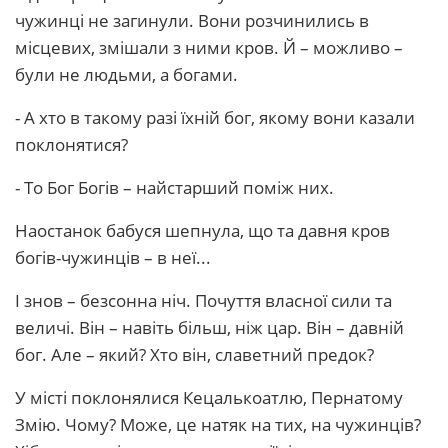
чужинці не загинули. Вони розчинились в
місцевих, змішали з ними кров. Й – можливо –
були не людьми, а богами.
- А хто в такому разі їхній бог, якому вони казали
поклонятися?
- То Бог Богів – найстарший поміж них.
Наостанок бабуся шепнула, що та давня кров
богів-чужинців – в неї...
І знов – безсонна ніч. Почуття власної сили та
величі. Він – навіть більш, ніж цар. Він – давній
бог. Але – який? Хто він, славетний предок?
У місті поклонялися Кецалькоатлю, Пернатому
Змію. Чому? Може, це натяк на тих, на чужинців?