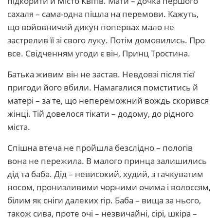
підкорити й Місто Квітів. Мати – дочка першого
сахаля – сама-одна пішла на перемови. Кажуть,
що войовничий дикун попервах мало не
застрелив її зі свого луку. Потім домовились. Про
все. Свідченням угоди є він, Принц Тростина.
Батька живим він не застав. Невдовзі після тієї
пригоди його вбили. Намагалися помститись й
матері – за те, що непереможний вождь скорився
жінці. Тій довелося тікати – додому, до рідного
міста.
Спішна втеча не пройшла безслідно – пологів
вона не пережила. В малого принца залишились
дід та баба. Дід – невисокий, худий, з гачкуватим
носом, пронизливими чорними очима і волоссям,
білим як сніги далеких гір. Баба – вища за нього,
також сива, проте очі – незвичайні, сірі, шкіра –