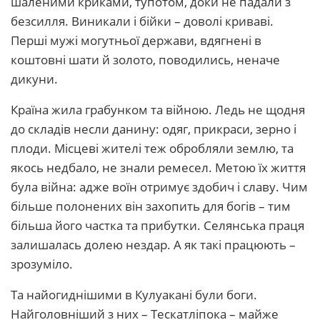
шаленими криками, тупотом, доки не падали з
безсилля. Виникали і бійки – доволі криваві.
Перші мужі могутньої держави, вдягнені в
коштовні шати й золото, поводились, неначе
дикуни.
Країна жила грабунком та війною. Ледь не щодня
до складів несли данину: одяг, прикраси, зерно і
плоди. Місцеві жителі теж обробляли землю, та
якось недбало, не знали ремесел. Метою їх життя
була війна: адже воїн отримує здобич і славу. Чим
більше полонених він захопить для богів – тим
більша його частка та прибутки. Селянська праця
залишалась долею нездар. А як такі працюють –
зрозуміло.
Та найогиднішими в Кулуакані були боги.
Найголовніший з них – Тескатліпока – майже