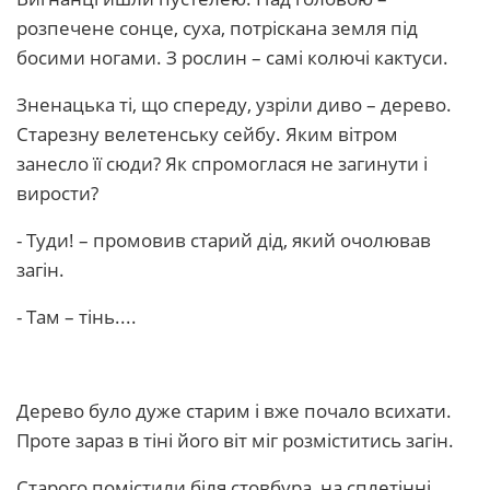
розпечене сонце, суха, потріскана земля під
босими ногами. З рослин – самі колючі кактуси.
Зненацька ті, що спереду, узріли диво – дерево.
Старезну велетенську сейбу. Яким вітром
занесло її сюди? Як спромоглася не загинути і
вирости?
- Туди! – промовив старий дід, який очолював
загін.
- Там – тінь....
Дерево було дуже старим і вже почало всихати.
Проте зараз в тіні його віт міг розміститись загін.
Старого помістили біля стовбура, на сплетінні