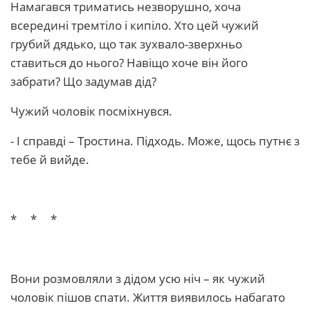
Намагався триматись незворушно, хоча
всередині тремтіло і кипіло. Хто цей чужий
грубий дядько, що так зухвало-зверхньо
ставиться до нього? Навіщо хоче він його
забрати? Що задумав дід?
Чужий чоловік посміхнувся.
- І справді – Тростина. Підходь. Може, щось путнє з
тебе й вийде.
* * *
Вони розмовляли з дідом усю ніч – як чужий
чоловік пішов спати. Життя виявилось набагато