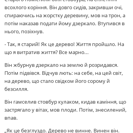
всохлого коріння. Він довго сидів, закривши очі,
спираючись на жорстку деревину, мов на трон, а
потім наказав подати йому дзеркало. Втупився в
нього, позіхнув.
- Так, я старий! Як це дерево! Життя пройшло. На
що я витратив життя? Все марно...
Він жбурнув дзеркало на землю й розридався.
Потім підвівся. Відчув лють: на себе, на цей світ,
на дерево, що стало свідком його сорому й
безсилля.
Він гамселив стовбур кулаком, кидав каміння, що
застрягало у вітах, мов плоди. Потім, знесилений,
впав.
„Як це безглуздо. Дерево не винне. Винен він.