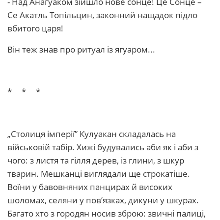
- Над Анагуаком зійшло нове сонце! Це Сонце –
Се Акатль Топільцин, законний нащадок підло
вбитого царя!
Він теж знав про ритуал із ягуаром...
* * *
„Столиця імперії” Кулуакан складалась на
військовій табір. Хижі будувались аби як і аби з
чого: з листя та гілля дерев, із глини, з шкур
тварин. Мешканці виглядали ще строкатіше.
Воїни у бавовняних панцирах й високих
шоломах, селяни у пов’язках, дикуни у шкурах.
Багато хто з городян носив зброю: звичні палиці,