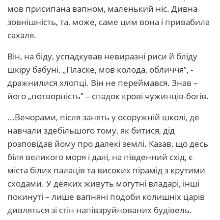
мов присипана вапном, маленький ніс. Дивна
зовнішність, та, може, саме цим вона і привабила
сахаля.
Він, на біду, успадкував невиразні риси й бліду
шкіру бабуні. „Пласке, мов колода, обличчя”, -
дражнилися хлопці. Він не переймався. Знав –
його „потворність” – спадок крові чужинців-богів.
...Вечорами, після занять у осоружній школі, де
навчали здебільшого тому, як битися, дід
розповідав йому про далекі землі. Казав, що десь
біля великого моря і далі, на південний схід, є
міста білих палаців та високих пірамід з крутими
сходами. У деяких живуть могутні владарі, інші
покинуті – лише вапняні подоби колишніх царів
дивляться зі стін напівзруйнованих будівель.