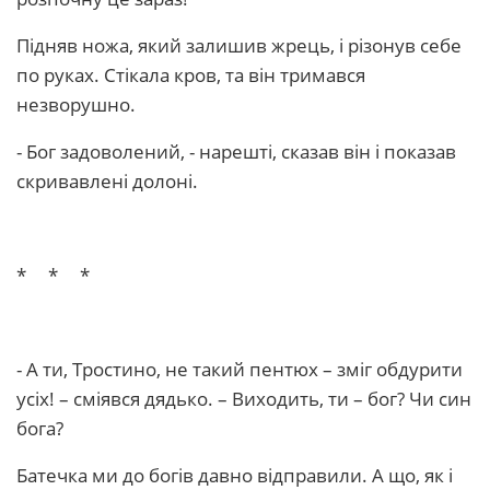
Підняв ножа, який залишив жрець, і різонув себе
по руках. Стікала кров, та він тримався
незворушно.
- Бог задоволений, - нарешті, сказав він і показав
скривавлені долоні.
* * *
- А ти, Тростино, не такий пентюх – зміг обдурити
усіх! – сміявся дядько. – Виходить, ти – бог? Чи син
бога?
Батечка ми до богів давно відправили. А що, як і