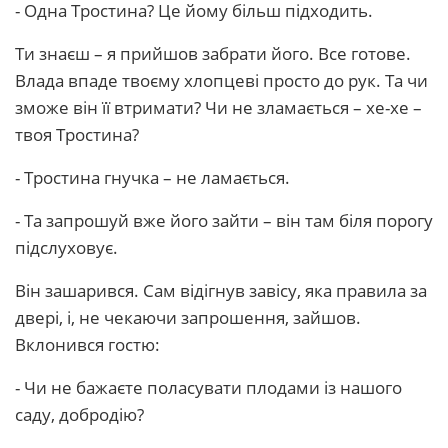
- Одна Тростина? Це йому більш підходить.
Ти знаєш – я прийшов забрати його. Все готове.
Влада впаде твоєму хлопцеві просто до рук. Та чи
зможе він її втримати? Чи не зламається – хе-хе –
твоя Тростина?
- Тростина гнучка – не ламається.
- Та запрошуй вже його зайти – він там біля порогу
підслуховує.
Він зашарився. Сам відігнув завісу, яка правила за
двері, і, не чекаючи запрошення, зайшов.
Вклонився гостю:
- Чи не бажаєте поласувати плодами із нашого
саду, добродію?