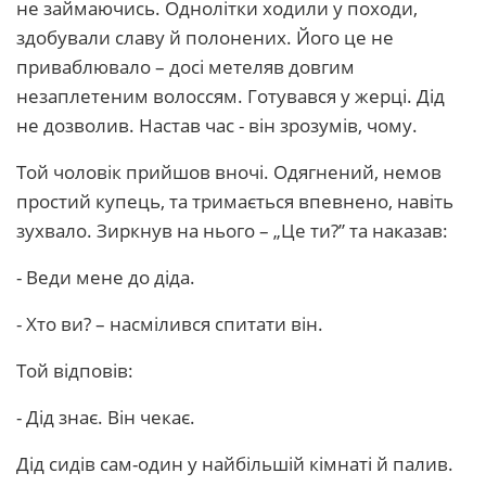
не займаючись. Однолітки ходили у походи,
здобували славу й полонених. Його це не
приваблювало – досі метеляв довгим
незаплетеним волоссям. Готувався у жерці. Дід
не дозволив. Настав час - він зрозумів, чому.
Той чоловік прийшов вночі. Одягнений, немов
простий купець, та тримається впевнено, навіть
зухвало. Зиркнув на нього – „Це ти?” та наказав:
- Веди мене до діда.
- Хто ви? – насмілився спитати він.
Той відповів:
- Дід знає. Він чекає.
Дід сидів сам-один у найбільшій кімнаті й палив.