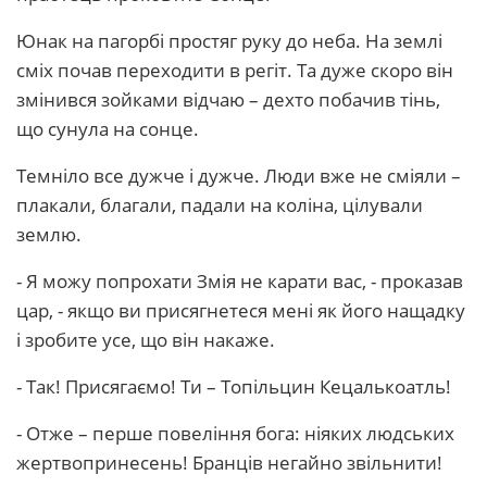
Юнак на пагорбі простяг руку до неба. На землі
сміх почав переходити в регіт. Та дуже скоро він
змінився зойками відчаю – дехто побачив тінь,
що сунула на сонце.
Темніло все дужче і дужче. Люди вже не сміяли –
плакали, благали, падали на коліна, цілували
землю.
- Я можу попрохати Змія не карати вас, - проказав
цар, - якщо ви присягнетеся мені як його нащадку
і зробите усе, що він накаже.
- Так! Присягаємо! Ти – Топільцин Кецалькоатль!
- Отже – перше повеління бога: ніяких людських
жертвопринесень! Бранців негайно звільнити!