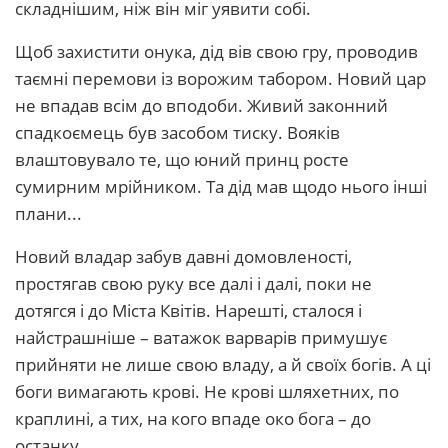
складнішим, ніж він міг уявити собі.
Щоб захистити онука, дід вів свою гру, проводив
таємні перемови із ворожим табором. Новий цар
не впадав всім до вподоби. Живий законний
спадкоємець був засобом тиску. Вояків
влаштовувало те, що юний принц росте
сумирним мрійником. Та дід мав щодо нього інші
плани...
Новий владар забув давні домовленості,
простягав свою руку все далі і далі, поки не
дотягся і до Міста Квітів. Нарешті, сталося і
найстрашніше – ватажок варварів примушує
прийняти не лише свою владу, а й своїх богів. А ці
боги вимагають крові. Не крові шляхетних, по
краплині, а тих, на кого впаде око бога – до
останку.