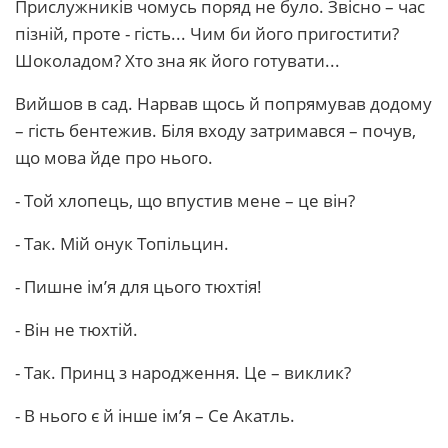
Прислужників чомусь поряд не було. Звісно – час
пізній, проте - гість... Чим би його пригостити?
Шоколадом? Хто зна як його готувати...
Вийшов в сад. Нарвав щось й попрямував додому
– гість бентежив. Біля входу затримався – почув,
що мова йде про нього.
- Той хлопець, що впустив мене – це він?
- Так. Мій онук Топільцин.
- Пишне ім’я для цього тюхтія!
- Він не тюхтій.
- Так. Принц з народження. Це – виклик?
- В нього є й інше ім’я – Се Акатль.