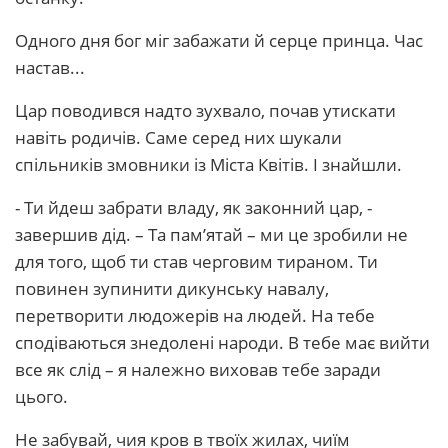
Одного дня бог міг забажати й серце принца. Час
настав...
Цар поводився надто зухвало, почав утискати
навіть родичів. Саме серед них шукали
спільників змовники із Міста Квітів. І знайшли.
- Ти йдеш забрати владу, як законний цар, -
завершив дід. – Та пам’ятай – ми це зробили не
для того, щоб ти став черговим тираном. Ти
повинен зупинити дикунську навалу,
перетворити людожерів на людей. На тебе
сподіваються знедолені народи. В тебе має вийти
все як слід – я належно виховав тебе заради
цього.
Не забувай, чия кров в твоїх жилах, чиїм