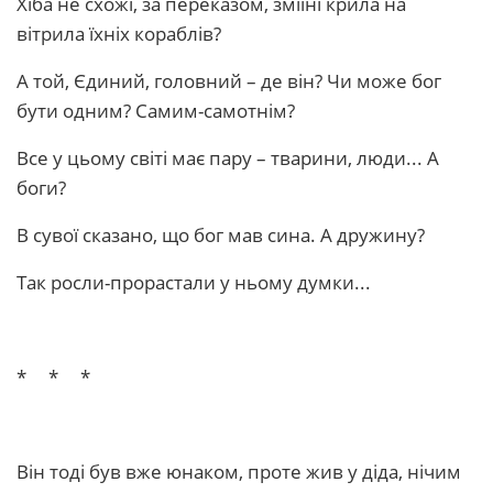
Хіба не схожі, за переказом, зміїні крила на
вітрила їхніх кораблів?
А той, Єдиний, головний – де він? Чи може бог
бути одним? Самим-самотнім?
Все у цьому світі має пару – тварини, люди... А
боги?
В сувої сказано, що бог мав сина. А дружину?
Так росли-прорастали у ньому думки...
* * *
Він тоді був вже юнаком, проте жив у діда, нічим