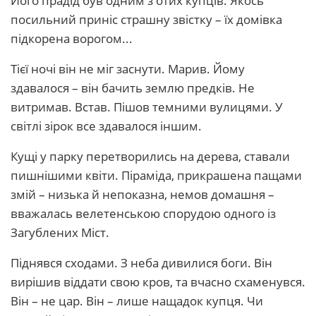
Його прадід був одним з отих купців. Якось
посильний приніс страшну звістку – їх домівка
підкорена ворогом...
Тієї ночі він не міг заснути. Марив. Йому
здавалося – він бачить землю предків. Не
витримав. Встав. Пішов темними вулицями. У
світлі зірок все здавалося іншим.
Кущі у парку перетворились на дерева, ставали
пишнішими квіти. Піраміда, прикрашена пащами
змій – низька й непоказна, немов домашня –
вважалась велетенською спорудою одного із
Загублених Міст.
Піднявся сходами. З неба дивилися боги. Він
вирішив віддати свою кров, та вчасно схаменувся.
Він – не цар. Він – лише нащадок купця. Чи