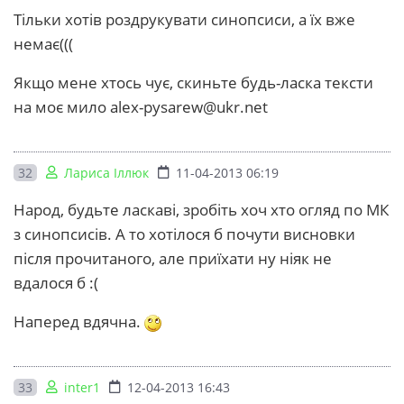
Тільки хотів роздрукувати синопсиси, а їх вже
немає(((
Якщо мене хтось чує, скиньте будь-ласка тексти
на моє мило
alex-pysarew@ukr.net
32
Лариса Іллюк
11-04-2013 06:19
Народ, будьте ласкаві, зробіть хоч хто огляд по МК
з синопсисів. А то хотілося б почути висновки
після прочитаного, але приїхати ну ніяк не
вдалося б :(
Наперед вдячна.
33
inter1
12-04-2013 16:43