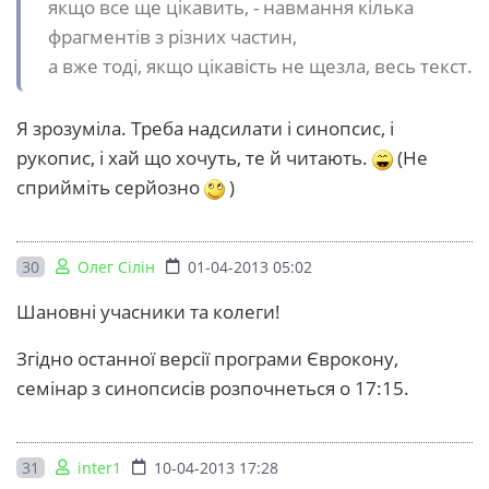
якщо все ще цікавить, - навмання кілька
фрагментів з різних частин,
а вже тоді, якщо цікавість не щезла, весь текст.
Я зрозуміла. Треба надсилати і синопсис, і
рукопис, і хай що хочуть, те й читають.
(Не
сприйміть серйозно
)
30
Олег Сілін
01-04-2013 05:02
Шановні учасники та колеги!
Згідно останної версії програми Єврокону,
семінар з синопсисів розпочнеться о 17:15.
31
inter1
10-04-2013 17:28