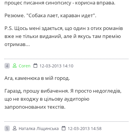
процес писання синопсису - корисна вправа.
Резюме. "Собака лает, караван идет".
P.S. Щось мені здається, що один з отих романів
вже не тільки виданий, але й якусь там премію
отримав...
4
Coren
12-03-2013 14:10
Ага, каменюка в мій город.
Гаразд, прошу вибачення. Я просто недогледів,
що не входжу в цільову аудиторію
запропонованих текстів.
5
Наталка Ліщинська
12-03-2013 14:58