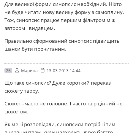
Для великої форми синопсис необхідний. Ніхто
не буде читати нову велику форму з самоплину.
Тож, синопсис працює першим фільтром між
автором і видавцем.
Правильно сформований синопсис підвищить
шанси бути прочитаним.
26
Марина
13-03-2013 14:44
Що таке синопсис? Дуже короткий переказ
сюжету твору.
Сюжет - часто не головне. І часто твір цінний не
сюжетом.
Як мені розповідали, синопсиси потрібні тим
видавництвам, куди надходить дуже багато