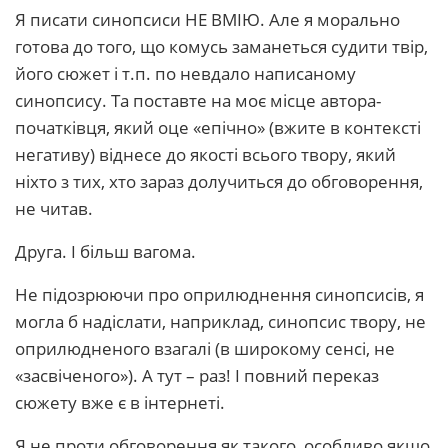
Я писати синопсиси НЕ ВМІЮ. Але я морально
готова до того, що комусь заманеться судити твір,
його сюжет і т.п. по невдало написаному
синопсису. Та поставте на моє місце автора-
початківця, який оце «епічно» (вжите в контексті
негативу) віднесе до якості всього твору, який
ніхто з тих, хто зараз долучиться до обговорення,
не читав.
Друга. І більш вагома.
Не підозрюючи про оприлюднення синопсисів, я
могла б надіслати, наприклад, синопсис твору, не
оприлюдненого взагалі (в широкому сенсі, не
«засвіченого»). А тут – раз! І повний переказ
сюжету вже є в інтернеті.
Я не проти обговорення як такого, особливо якщо