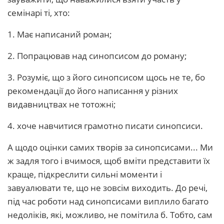
семінарі ті, хто:
1. Має написаний роман;
2. Попрацював над синопсисом до роману;
3. Розуміє, що з його синопсисом щось не те, бо
рекомендації до його написання у різних
видавництвах не тотожні;
4. хоче навчитися грамотно писати синопсиси.
А щодо оцінки самих творів за синопсисами... Ми
ж задля того і вчимося, щоб вміти представити їх
краще, підкреслити сильні моменти і
завуалювати те, що не зовсім виходить. До речі,
під час роботи над синопсисами виплило багато
недоліків, які, можливо, не помітила б. Тобто, сам