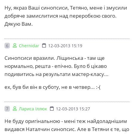
Ну, якраз Ваші синопсиси, Тетяно, мене і змусили
добряче замислитися над переробкою свого.
Дякую Вам.
6
Chernidar
12-03-2013 15:19
Синопсиси вразили. Ліщинська - там ще
нормально, решта - епічно. Було б цікаво
подивитись на результати мастер-класу...
ех, був би він в суботу, не в четвер... :-(
7
Лариса Іллюк
12-03-2013 15:27
Не буду оригінальною - мені теж найдоладнішим
видався Наталчин синопсис. Але в Тетяни є те, що