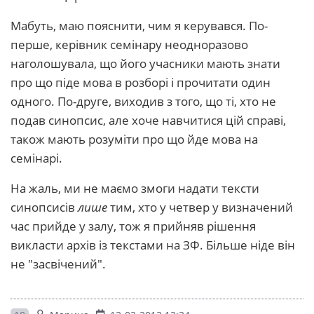
Мабуть, маю пояснити, чим я керувався. По-
перше, керівник семінару неодноразово
наголошувала, що його учасники мають знати
про що піде мова в розборі і прочитати один
одного. По-друге, виходив з того, що ті, хто не
подав синопсис, але хоче навчитися цій справі,
також мають розуміти про що йде мова на
семінарі.
На жаль, ми не маємо змоги надати тексти
синопсисів
лише
тим, хто у четвер у визначений
час прийде у залу, тож я прийняв рішення
викласти архів із текстами на ЗФ. Більше ніде він
не "засвічений".