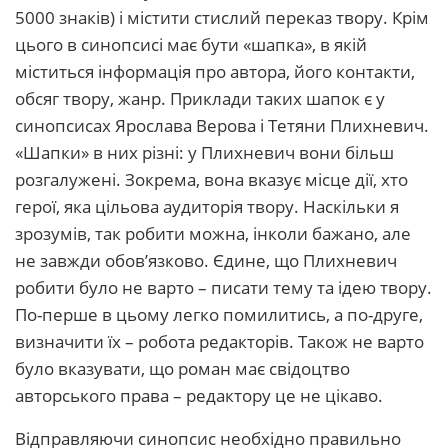
5000 знаків) і містити стислий переказ твору. Крім
цього в синопсисі має бути «шапка», в якій
міститься інформація про автора, його контакти,
обсяг твору, жанр. Приклади таких шапок є у
синопсисах Ярослава Верова і Тетяни Плихневич.
«Шапки» в них різні: у Плихневич вони більш
розгалужені. Зокрема, вона вказує місце дії, хто
герої, яка цільова аудиторія твору. Наскільки я
зрозумів, так робити можна, інколи бажано, але
не завжди обов’язково. Єдине, що Плихневич
робити було не варто – писати тему та ідею твору.
По-перше в цьому легко помилитись, а по-друге,
визначити їх – робота редакторів. Також не варто
було вказувати, що роман має свідоцтво
авторського права – редактору це не цікаво.
Відправляючи синопсис необхідно правильно