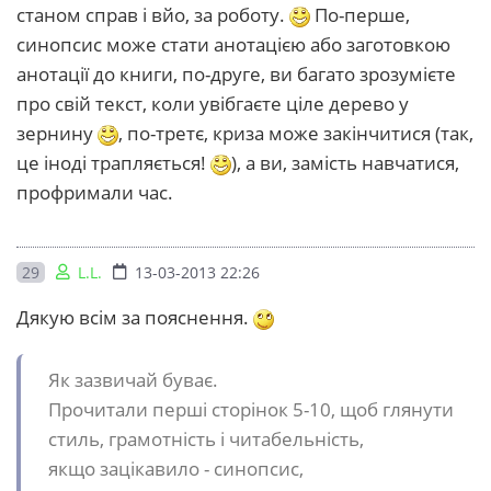
станом справ і вйо, за роботу.
По-перше,
синопсис може стати анотацією або заготовкою
анотації до книги, по-друге, ви багато зрозумієте
про свій текст, коли увібгаєте ціле дерево у
зернину
, по-третє, криза може закінчитися (так,
це іноді трапляється!
), а ви, замість навчатися,
профримали час.
29
L.L.
13-03-2013 22:26
Дякую всім за пояснення.
Як зазвичай буває.
Прочитали перші сторінок 5-10, щоб глянути
стиль, грамотність і читабельність,
якщо зацікавило - синопсис,