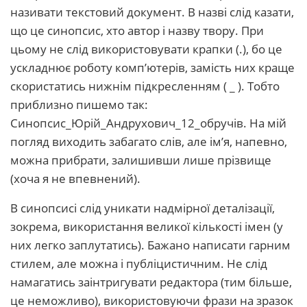
називати текстовий документ. В назві слід казати,
що це синопсис, хто автор і назву твору. При
цьому не слід використовувати крапки (.), бо це
ускладнює роботу комп’ютерів, замість них краще
скористатись нижнім підкресленням ( _ ). Тобто
приблизно пишемо так:
Синопсис_Юрій_Андрухович_12_обручів. На мій
погляд виходить забагато слів, але ім’я, напевно,
можна прибрати, залишивши лише прізвище
(хоча я не впевнений).
В синопсисі слід уникати надмірної деталізації,
зокрема, використання великої кількості імен (у
них легко заплутатись). Бажано написати гарним
стилем, але можна і публіцистичним. Не слід
намагатись заінтригувати редактора (тим більше,
це неможливо), використовуючи фрази на зразок