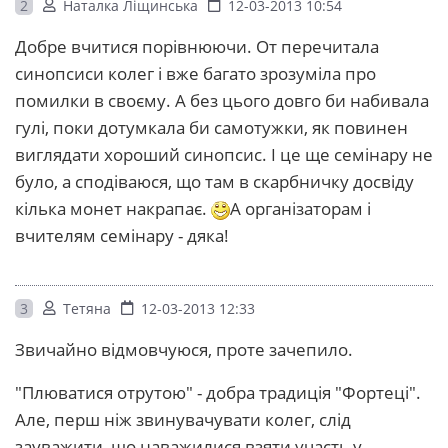
2
Наталка Ліщинська
12-03-2013 10:54
Добре вчитися порівнюючи. От перечитала
синопсиси колег і вже багато зрозуміла про
помилки в своєму. А без цього довго би набивала
гулі, поки дотумкала би самотужки, як повинен
виглядати хороший синопсис. І це ще семінару не
було, а сподіваюся, що там в скарбничку досвіду
кілька монет накрапає.
А організаторам і
вчителям семінару - дяка!
3
Тетяна
12-03-2013 12:33
Звичайно відмовчуюся, проте зачепило.
"Плюватися отрутою" - добра традиція "Фортеці".
Але, перш ніж звинувачувати колег, слід
зауважити, що наважилися взяти участь у