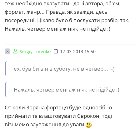
теж необхідно вказувати - дані автора, об'єм,
формат, жанр... Правда, як завжди, десь
посередині. Цікаво було б послухати розбір, так.
Нажаль, четвер мені аж ніяк не підійде :(
8
Sergiy Torenko
12-03-2013 15:50
ех, був би він в суботу, не в четвер... :-(
Нажаль, четвер мені аж ніяк не підійде :(
От коли Зоряна фортеця буде одноосібно
приймати та влаштовувати Єврокон, тоді
візьмемо зауваження до уваги