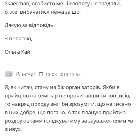
Skaerman, особисто мені клопоту не завдали,
отже, вибачатися нема за що.
Дякую за відповідь.
З повагою,
Ольга Кай
20
інтер1
13-03-2013 13:52
Я, як читач, стану на бік організаторів. Якби я
прийшов на семінар не прочитавши синопсисів,
то навряд походу зміг би зрозуміти, що написано
в них добре, що погано. А так планую прийти з
роздруківками і слідкуватиму за зауваженнями «в
живу».