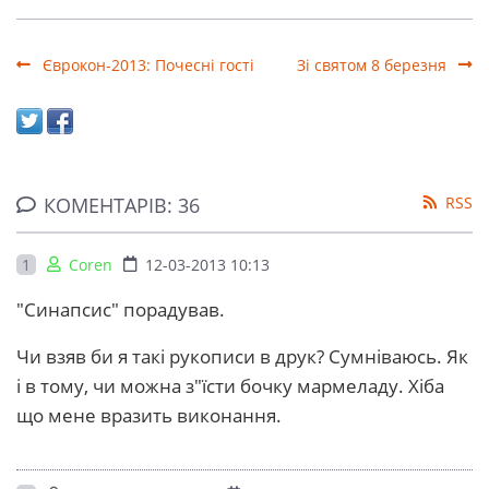
Єврокон-2013: Почесні гості
Зі святом 8 березня
КОМЕНТАРІВ: 36
RSS
1
Coren
12-03-2013 10:13
"Синапсис" порадував.
Чи взяв би я такі рукописи в друк? Сумніваюсь. Як
і в тому, чи можна з"їсти бочку мармеладу. Хіба
що мене вразить виконання.