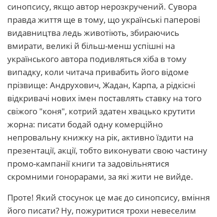
синопсису, якщо автор нерозкручений. Сувора
правда життя ще в тому, що українські паперові
видавництва ледь животіють, збираючись
вмирати, великі й більш-менш успішні на
українського автора подивляться хіба в тому
випадку, коли читача привабить його відоме
прізвище: Андрухович, Жадан, Карпа, а рідкісні
відкривачі нових імен поставлять ставку на того
свіжого "коня", котрий здатен хвацько крутити
жорна: писати бодай одну комерційно
непровальну книжку на рік, активно їздити на
презентації, акції, тобто виконувати свою частину
промо-кампанії книги та задовільнятися
скромними гонорарами, за які жити не вийде.
Проте! Який стосунок це має до синопсису, вміння
його писати? Ну, пожуритися трохи невеселим