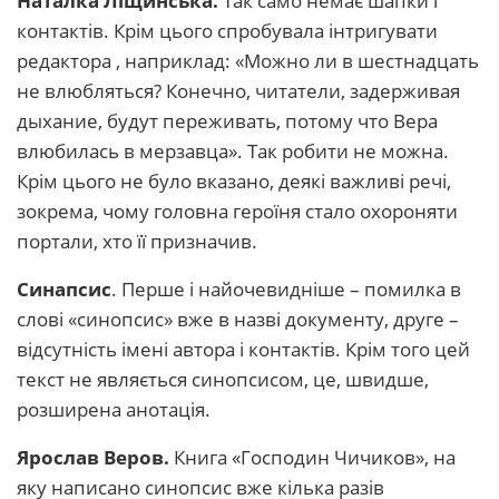
Наталка Ліщинська.
Так само немає шапки і
контактів. Крім цього спробувала інтригувати
редактора , наприклад: «Можно ли в шестнадцать
не влюбляться? Конечно, читатели, задерживая
дыхание, будут переживать, потому что Вера
влюбилась в мерзавца». Так робити не можна.
Крім цього не було вказано, деякі важливі речі,
зокрема, чому головна героїня стало охороняти
портали, хто її призначив.
Синапсис
. Перше і найочевидніше – помилка в
слові «синопсис» вже в назві документу, друге –
відсутність імені автора і контактів. Крім того цей
текст не являється синопсисом, це, швидше,
розширена анотація.
Ярослав Веров.
Книга «Господин Чичиков», на
яку написано синопсис вже кілька разів