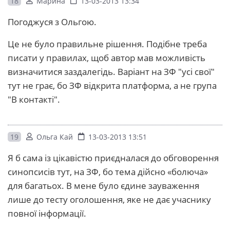
18
Марина
13-03-2013 13:34
Погоджуся з Ольгою.
Це не було правильне рішення. Подібне треба
писати у правилах, щоб автор мав можливість
визначитися заздалегідь. Варіант на ЗФ "усі свої"
тут не грає, бо ЗФ відкрита платформа, а не група
"В контакті".
19
Ольга Кай
13-03-2013 13:51
Я б сама із цікавістю приєдналася до обговорення
синопсисів тут, на ЗФ, бо тема дійсно «болюча»
для багатьох. В мене було єдине зауваження
лише до тесту оголошення, яке не дає учаснику
повної інформації.