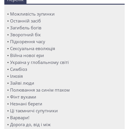
•
Можливість зупинки
•
Останній засіб
•
Загибель богів
•
Зворотний бік
•
Підкорення часу
•
Сексуальна еволюція
•
Війна нової ери
•
Україна у глобальному світі
•
Симбіоз
•
Ілюзія
•
Зайві люди
•
Полювання за синім птахом
•
Фінт вухами
•
Незнані береги
•
Ці таємничі супутники
•
Варвари!
•
Дорога до, від і між