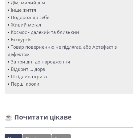
•
Дім, милий дім
•
Інше життя
•
Подорож до себе
•
Живий метал
•
Космос - далекий та близький
•
Екскурсія
•
Товар поверненню не підлягає, або Артефакт з
дефектом
•
За три дні до народження
•
Відкриті… дорз
•
Шкідлива криза
•
Перші кроки
☕ Почитати цікаве