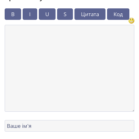
B
I
U
S
Цитата
Код