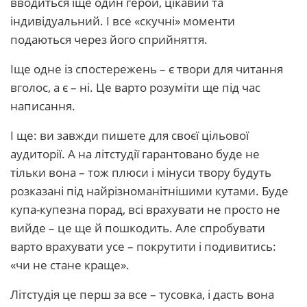
вводиться іще один герой, цікавий та
індивідуальний. І все «скучні» моменти
подаються через його сприйняття.
Іще одне із спостережень – є твори для читання
вголос, а є – ні. Це варто розуміти ще під час
написання.
І ще: ви завжди пишете для своєї цільової
аудиторії. А на літстудії гарантовано буде не
тільки вона – тож плюси і мінуси твору будуть
розказані під найрізноманітнішими кутами. Буде
купа-купезна порад, всі врахувати не просто не
вийде – це ще й пошкодить. Але спробувати
варто врахувати усе – покрутити і подивитись:
«чи не стане краще».
Літстудія це перш за все – тусовка, і дасть вона