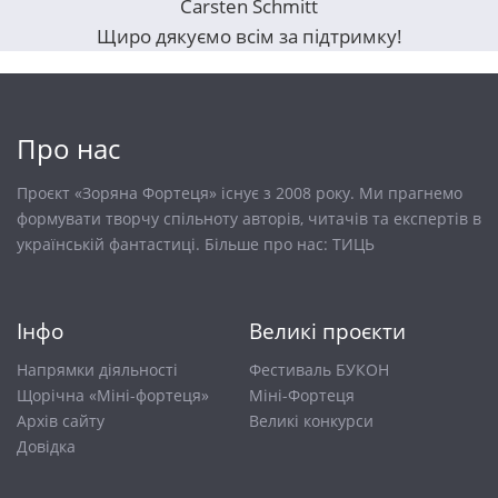
Carsten Schmitt
Щиро дякуємо всім за підтримку!
Про нас
Проєкт «Зоряна Фортеця» існує з 2008 року. Ми прагнемо
формувати творчу спільноту авторів, читачів та експертів в
українській фантастиці. Більше про нас:
ТИЦЬ
Інфо
Великі проєкти
Напрямки діяльності
Фестиваль БУКОН
Щорічна «Міні-фортеця»
Міні-Фортеця
Архів сайту
Великі конкурси
Довiдка