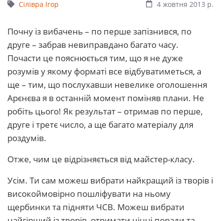
Сілівра Ігор
4 жовтня 2013 р.
Почну із вибачень – по перше запізнився, по
друге – забрав невиправдано багато часу.
Почасти це пояснюється тим, що я не дуже
розумів у якому форматі все відбуватиметься, а
ще – тим, що послухавши невелике оголошення
Арєнєва я в останній момент поміняв плани. Не
робіть цього! Як результат – отримав по перше,
друге і третє число, а ще багато матеріалу для
роздумів.
Отже, чим це відрізняється від майстер-класу.
Усім. Ти сам можеш вибрати найкращий із творів і
високоймовірно пошліфувати на ньому
щербинки та підняти ЧСВ. Можеш вибрати
найгірший із творів, отримати цінні поради та