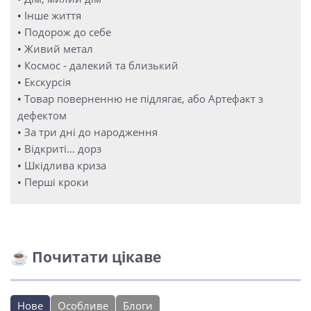
•
Інше життя
•
Подорож до себе
•
Живий метал
•
Космос - далекий та близький
•
Екскурсія
•
Товар поверненню не підлягає, або Артефакт з
дефектом
•
За три дні до народження
•
Відкриті… дорз
•
Шкідлива криза
•
Перші кроки
☕ Почитати цікаве
Нове
Особливе
Блоги