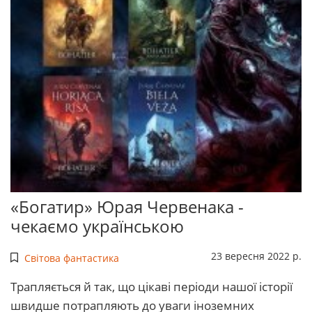
«Богатир» Юрая Червенака -
чекаємо українською
23 вересня 2022 р.
Світова фантастика
Трапляється й так, що цікаві періоди нашої історії
швидше потрапляють до уваги іноземних