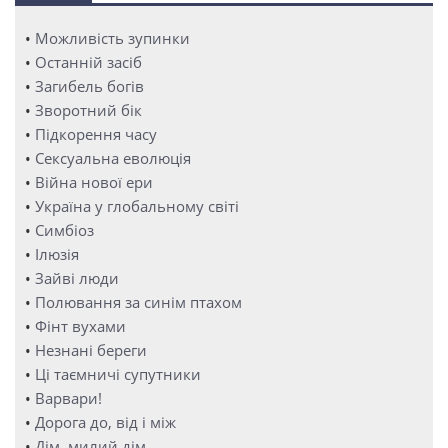
•
Можливість зупинки
•
Останній засіб
•
Загибель богів
•
Зворотний бік
•
Підкорення часу
•
Сексуальна еволюція
•
Війна нової ери
•
Україна у глобальному світі
•
Симбіоз
•
Ілюзія
•
Зайві люди
•
Полювання за синім птахом
•
Фінт вухами
•
Незнані береги
•
Ці таємничі супутники
•
Варвари!
•
Дорога до, від і між
•
Дім, милий дім