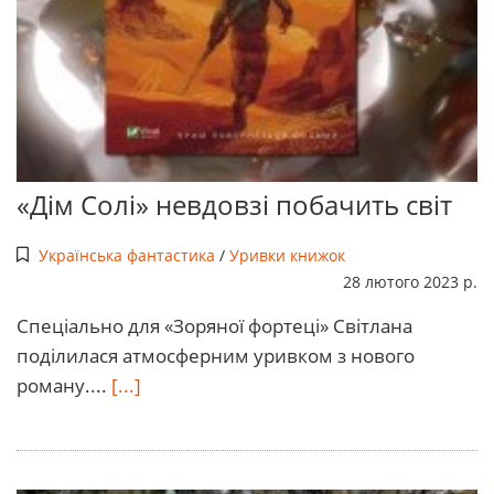
«Дім Солі» невдовзі побачить світ
Українська фантастика
/
Уривки книжок
28 лютого 2023 р.
Спеціально для «Зоряної фортеці» Світлана
поділилася атмосферним уривком з нового
роману....
[...]