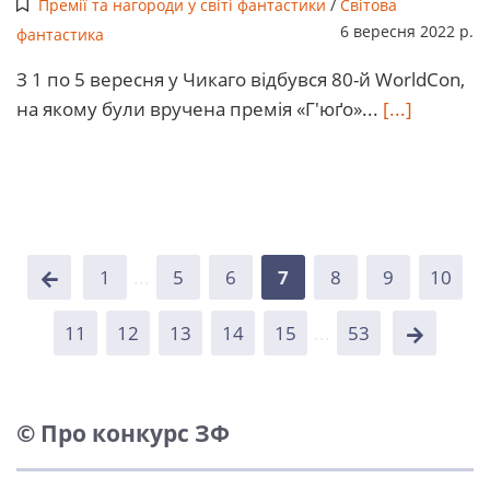
Премії та нагороди у світі фантастики
/
Світова
6 вересня 2022 р.
фантастика
З 1 по 5 вересня у Чикаго відбувся 80-й WorldCon,
на якому були вручена премія «Г'юґо»...
[...]
1
...
5
6
7
8
9
10
11
12
13
14
15
...
53
© Про конкурс ЗФ