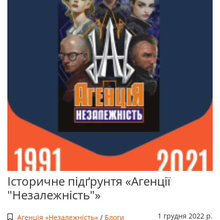
Історичне підґрунтя «Агенції
"Незалежність"»
1 грудня 2022 р.
Агенція «Незалежність»
/
Блоги