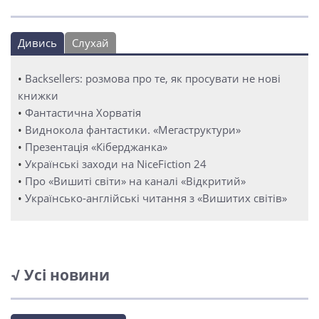
Дивись
Слухай
•
Backsellers: розмова про те, як просувати не нові
книжки
•
Фантастична Хорватія
•
Виднокола фантастики. «Мегаструктури»
•
Презентація «Кіберджанка»
•
Українські заходи на NiceFiction 24
•
Про «Вишиті світи» на каналі «Відкритий»
•
Українсько-англійські читання з «Вишитих світів»
√ Усі новини