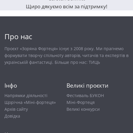
Щиро дякуємо всім за підтримку!
Про нас
Проєкт «Зоряна Фортеця» існує з 2008 року. Ми прагнемо
формувати творчу спільноту авторів, читачів та експертів в
українській фантастиці. Більше про нас:
ТИЦЬ
Інфо
Великі проєкти
Напрямки діяльності
Фестиваль БУКОН
Щорічна «Міні-фортеця»
Міні-Фортеця
Архів сайту
Великі конкурси
Довiдка