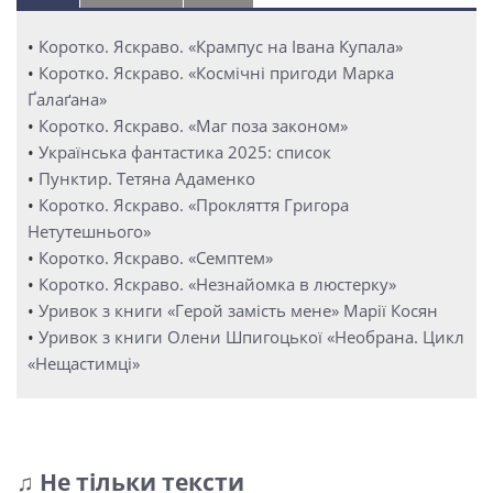
•
Коротко. Яскраво. «Крампус на Івана Купала»
•
Коротко. Яскраво. «Космічні пригоди Марка
Ґалаґана»
•
Коротко. Яскраво. «Маг поза законом»
•
Українська фантастика 2025: список
•
Пунктир. Тетяна Адаменко
•
Коротко. Яскраво. «Прокляття Григора
Нетутешнього»
•
Коротко. Яскраво. «Семптем»
•
Коротко. Яскраво. «Незнайомка в люстерку»
•
Уривок з книги «Герой замість мене» Марії Косян
•
Уривок з книги Олени Шпигоцької «Необрана. Цикл
«Нещастимці»
♫ Не тільки тексти