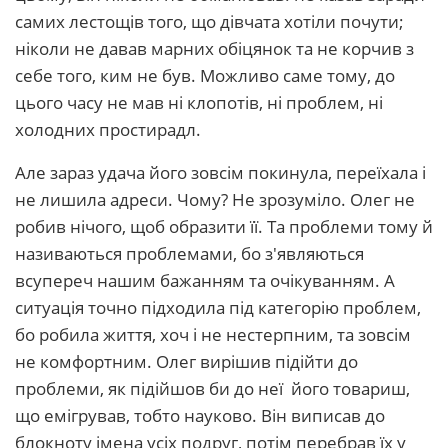
самих лестощів того, що дівчата хотіли почути;
ніколи не давав марних обіцянок та не корчив з
себе того, ким не був. Можливо саме тому, до
цього часу не мав ні клопотів, ні проблем, ні
холодних простирадл.
Але зараз удача його зовсім покинула, переїхала і
не лишила адреси. Чому? Не зрозуміло. Олег не
робив нічого, щоб образити її. Та проблеми тому й
називаються проблемами, бо з'являються
всупереч нашим бажанням та очікуванням. А
ситуація точно підходила під категорію проблем,
бо робила життя, хоч і не нестерпним, та зовсім
не комфортним. Олег вирішив підійти до
проблеми, як підійшов би до неї його товариш,
що емігрував, тобто науково. Він виписав до
блокноту імена усіх подруг, потім перебрав їх у