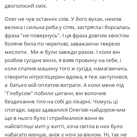
двоголосий сміх.
Олег не чув останніх слів. У його вухах, немов
велика і сильна риба у сітях, застрягла і борсалась
фраза "не повернусь". І ця фраза довгим хвостом
боляче била по черепові, заважаючи тверезо
мислити. Ми ж були завжди разом. І коли він
розбив сусіднє вікно, я взяв провину на себе, і
коли спалив машину того ж сусіда, намагаючись
створити нітрогліцерин вдома, я теж заступився,
а батько мій оплатив витрати. А коли мене під
"Глобусом" побили цигани, він волочив
бездиханне тіло на собі до лікарні. Чомусь ці
спогади, зараз здавалися Олегові найдорожчим
що в нього було і сприймалися вони як
найсвітліші миті у житті, хоча світла в них було
набагато менше, аніж у ночі за вікном. Ні, так не