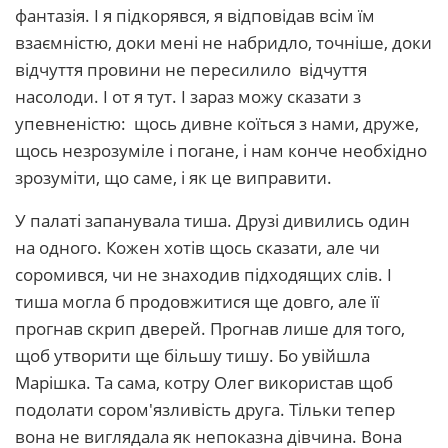
фантазія. І я підкорявся, я відповідав всім їм
взаємністю, доки мені не набридло, точніше, доки
відчуття провини не пересилило відчуття
насолоди. І от я тут. І зараз можу сказати з
упевненістю: щось дивне коїться з нами, друже,
щось незрозуміле і погане, і нам конче необхідно
зрозуміти, що саме, і як це виправити.
У палаті запанувала тиша. Друзі дивились один
на одного. Кожен хотів щось сказати, але чи
соромився, чи не знаходив підходящих слів. І
тиша могла б продовжитися ще довго, але її
прогнав скрип дверей. Прогнав лише для того,
щоб утворити ще більшу тишу. Бо увійшла
Марішка. Та сама, котру Олег використав щоб
подолати сором'язливість друга. Тільки тепер
вона не виглядала як непоказна дівчина. Вона