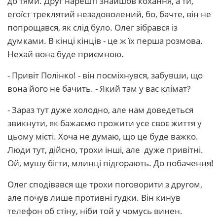
до тями. Друг нарешті знайшов кохання, а ти,
егоїст треклятий незадоволений, бо, бачте, він не
попрощався, як слід було. Олег зібрався із
думками. В кінці кінців - це ж їх перша розмова.
Нехай вона буде приємною.
- Привіт Полінко! - він посміхнувся, забувши, що
вона його не бачить. - Який там у вас клімат?
- Зараз тут дуже холодно, але нам доведеться
звикнути, як бажаємо прожити усе своє життя у
цьому місті. Хоча не думаю, що це буде важко.
Люди тут, дійсно, трохи інші, але дуже привітні.
Ой, мушу бігти, млинці підгорають. До побачення!
Олег сподівався ще трохи поговорити з другом,
але почув лише противні гудки. Він кинув
телефон об стіну, ніби той у чомусь винен.