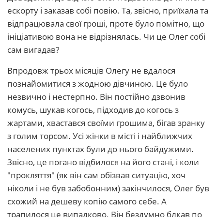
ескорту і заказав собі повію. Та, звісно, приїхала та
відпрацювала свої гроші, проте було помітно, що
ініціативою вона не відрізнялась. Чи це Олег собі
сам вигадав?
Впродовж трьох місяців Олегу не вдалося
познайомитися з жодною дівчиною. Це було
незвично і нестерпно. Він постійно дзвонив
комусь, шукав когось, підходив до когось з
жартами, хвастався своїми грошима, бігав зранку
з голим торсом. Усі жінки в місті і найближчих
населених пунктах були до нього байдужими.
Звісно, це погано відбилося на його стані, і коли
"прокляття" (як він сам обізвав ситуацію, хоч
ніколи і не був забобонним) закінчилося, Олег був
схожий на дешеву копію самого себе. А
трапилося це випадково. Він бездумно блкав по