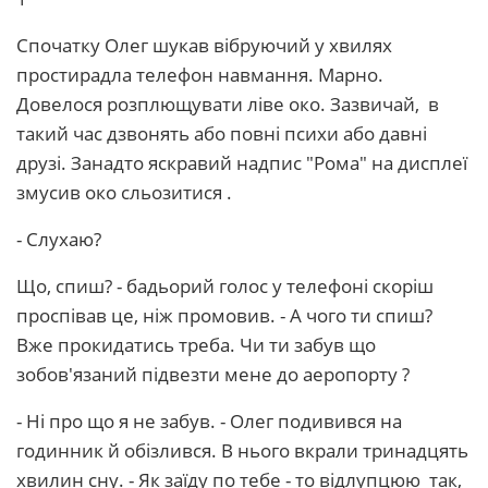
Спочатку Олег шукав вібруючий у хвилях
простирадла телефон навмання. Марно.
Довелося розплющувати ліве око. Зазвичай, в
такий час дзвонять або повні психи або давні
друзі. Занадто яскравий надпис "Рома" на дисплеї
змусив око сльозитися .
- Слухаю?
Що, спиш? - бадьорий голос у телефоні скоріш
проспівав це, ніж промовив. - А чого ти спиш?
Вже прокидатись треба. Чи ти забув що
зобов'язаний підвезти мене до аеропорту ?
- Ні про що я не забув. - Олег подивився на
годинник й обізлився. В нього вкрали тринадцять
хвилин сну. - Як заїду по тебе - то відлупцюю так,