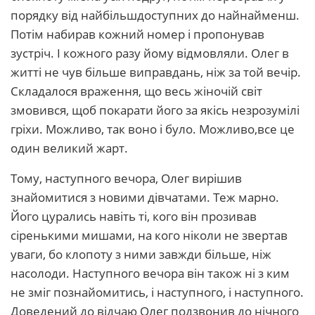
порядку від найбільшдоступних до найнайменш.
Потім набирав кожний номер і пропонував
зустріч. І кожного разу йому відмовляли. Олег в
житті не чув більше виправдань, ніж за той вечір.
Складалося враження, що весь жіночій світ
змовився, щоб покарати його за якісь незрозумілі
гріхи. Можливо, так воно і було. Можливо,все це
один великий жарт.
Тому, наступного вечора, Олег вирішив
знайомитися з новими дівчатами. Теж марно.
Його цурались навіть ті, кого він прозивав
сіренькими мишами, на кого ніколи не звертав
уваги, бо клопоту з ними завжди більше, ніж
насолоди. Наступного вечора він також ні з ким
не зміг познайомитись, і наступного, і наступного.
Доведений до відчаю Олег подзвонив до нічного