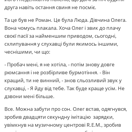
друга навіть остання свиня не посміє.
Та це був не Роман. Це була Люда. Дівчина Олега.
Вона чомусь плакала. Хоча Олег і звик до плачу
своєї пасії за найменшим приводом, сьогодні,
схлипування у слухавці були якимось іншими,
чеснішими, чи що:
- Пробач мені, я не хотіла, - потім знову довге
рюмсання і не розбірливе бурмотіння. - Він
кращий, ти не винний, - знов сльозливий звук у
слухавці, - Я йду від тебе. Так буде краще усім. Не
дзвони мені більше.
Все. Можна забути про сон. Олег встав, одягнувся,
зробив двадцяти секундну імітацію зарядки,
увімкнув на музичному центрові R.E.M., зробив