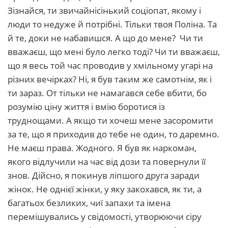
Зізнайся, ти звичайнісінький соціопат, якому і
люди то недуже й потрібні. Тільки твоя Поліна. Та
й те, доки не набавишся. А що до мене? Чи ти
вважаєш, що мені було легко тоді? Чи ти вважаєш,
що я весь той час проводив у хмільному угарі на
різних вечірках? Ні, я був таким же самотнім, як і
ти зараз. От тільки не намагався себе вбити, бо
розумію ціну життя і вмію боротися із
труднощами. А якщо ти хочеш мене засоромити
за те, що я приходив до тебе не один, то даремно.
Не маєш права. Жодного. Я був як наркоман,
якого відлучили на час від дози та повернули її
знов. Дійсно, я покинув ліпшого друга заради
жінок. Не однієї жінки, у яку закохався, як ти, а
багатьох безликих, чиї запахи та імена
перемішувались у свідомості, утворюючи сіру