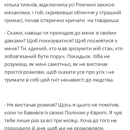
кілька тижнів, відключила усі Ромчині захисні
механізми, і той, скрививши обличчя у страшній
гримасі, почав істерично кричати на товариша:
- Скажи, навіщо ти приходив до мене зі своїми
дівками? Щоб похизуватися? Щоб посміятися з
мене? Ти, єдиний, хто мав зрозуміти мій стан, хто
зобов'язаний бути поруч. Покидьок. Хіба не
розумієш, як мені самотньо, як не вистачає
простої розмови, щоб сказати усе про усіх і не
тримати в собі цей гніт ненависті до людства.
- Не вистачає розмов? Щось я цього не помітив,
коли ти бавився із своєю Поліною у Європі. Я чув
тебе лише раз за всі три місяці. Хоча до того не
проходило й дня, щоб ми не розмовляли.