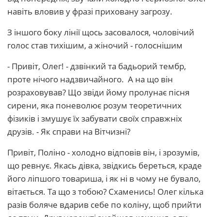
навіть вловив у фразі приховану загрозу.
З іншого боку лінії щось засовалося, чоловічий
голос став тихішим, а жіночий - голоснішим
- Привіт, Олег! - дзвінкий та бадьорий тембр,
проте нічого надзвичайного. А на що він
розраховував? Що звіди йому пролунає пісня
сирени, яка поневолює розум теоретичних
фізиків і змушує їх забувати своїх справжніх
друзів. - Як справи на Вітчизні?
Привіт, Поліно - холодно відповів він, і зрозумів,
що ревнує. Якась дівка, звідкись береться, краде
його ліпшого товариша, і як ні в чому не бувало,
вітається. Та що з тобою? Схаменись! Олег кілька
разів боляче вдарив себе по коліну, щоб прийти