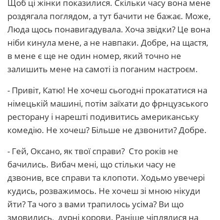
Щоб ці жінки показилися. Скільки часу вона мене
роздягала поглядом, а тут бачити не бажає. Може,
Люда щось понавигадувала. Хоча звідки? Це вона
ніби кинула мене, а не навпаки. Добре, на щастя,
в мене є ще не один номер, який точно не
залишить мене на самоті із поганим настроєм.
- Привіт, Катю! Не хочеш сьогодні прокататися на
німецькій машині, потім заїхати до фрнцузського
ресторану і нарешті подивитись американську
комедію. Не хочеш? Більше не дзвонити? Добре.
- Гей, Оксано, як твої справи? Сто років не
бачились. Вибач мені, що стільки часу не
дзвонив, все справи та клопоти. Ходьмо увечері
кудись, розважимось. Не хочеш зі мною нікуди
йти? Та чого з вами трапилось усіма? Ви що
змовились, дурні корови. Раніше чіплялися на