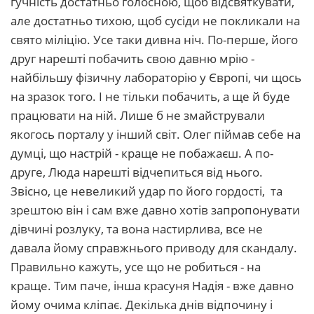
гучність достатньо голосною, щоб відсвяткувати,
але достатньо тихою, щоб сусіди не покликали на
свято міліцію. Усе таки дивна ніч. По-перше, його
друг нарешті побачить свою давню мрію -
найбільшу фізичну лабораторію у Європі, чи щось
на зразок того. І не тільки побачить, а ще й буде
працювати на ній. Лише б не змайстрували
якогось порталу у інший світ. Олег піймав себе на
думці, що настрій - краще не побажаєш. А по-
друге, Люда нарешті відчепиться від нього.
Звісно, це невеликий удар по його гордості, та
зрештою він і сам вже давно хотів запропонувати
дівчині розлуку, та вона настирлива, все не
давала йому справжнього приводу для скандалу.
Правильно кажуть, усе що не робиться - на
краще. Тим паче, інша красуня Надія - вже давно
йому очима кліпає. Декілька днів відпочину і