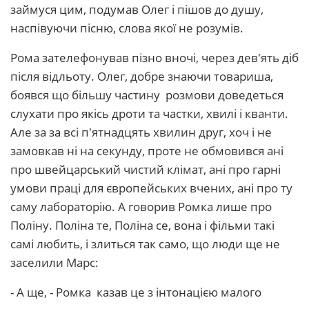
займуся цим, подумав Олег і пішов до душу,
наспівуючи пісню, слова якої не розумів.
Рома зателефонував пізно вночі, через дев'ять діб
після відльоту. Олег, добре знаючи товариша,
боявся що більшу частину розмови доведеться
слухати про якісь дроти та частки, хвилі і кванти.
Але за за всі п'ятнадцять хвилин друг, хоч і не
замовкав ні на секунду, проте не обмовився ані
про швейцарський чистий клімат, ані про гарні
умови праці для європейських вчених, ані про ту
саму лабораторію. А говорив Ромка лише про
Поліну. Поліна те, Поліна се, вона і фільми такі
самі любить, і злиться так само, що люди ще не
заселили Марс:
- А ще, - Ромка казав це з інтонацією малого