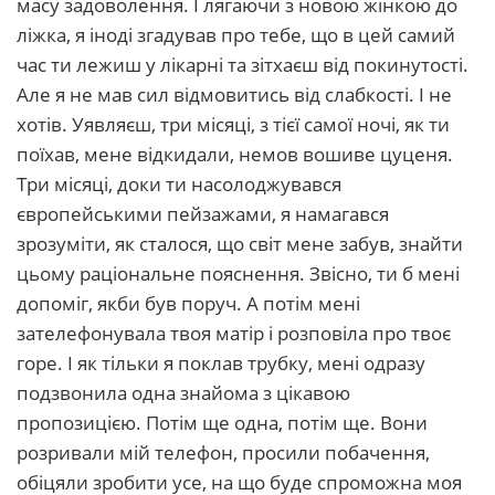
масу задоволення. І лягаючи з новою жінкою до
ліжка, я іноді згадував про тебе, що в цей самий
час ти лежиш у лікарні та зітхаєш від покинутості.
Але я не мав сил відмовитись від слабкості. І не
хотів. Уявляєш, три місяці, з тієї самої ночі, як ти
поїхав, мене відкидали, немов вошиве цуценя.
Три місяці, доки ти насолоджувався
європейськими пейзажами, я намагався
зрозуміти, як сталося, що світ мене забув, знайти
цьому раціональне пояснення. Звісно, ти б мені
допоміг, якби був поруч. А потім мені
зателефонувала твоя матір і розповіла про твоє
горе. І як тільки я поклав трубку, мені одразу
подзвонила одна знайома з цікавою
пропозицією. Потім ще одна, потім ще. Вони
розривали мій телефон, просили побачення,
обіцяли зробити усе, на що буде спроможна моя