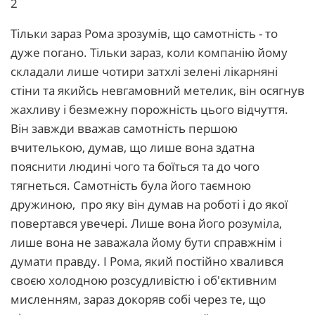
2
Тільки зараз Рома зрозумів, що самотність - то
дуже погано. Тільки зараз, коли компанію йому
складали лише чотири затхлі зелені лікарняні
стіни та якийсь невгамовний метелик, він осягнув
жахливу і безмежну порожність цього відчуття.
Він завжди вважав самотність першою
вчителькою, думав, що лише вона здатна
пояснити людині чого та боїться та до чого
тягнеться. Самотність була його таємною
дружиною, про яку він думав на роботі і до якої
повертався увечері. Лише вона його розуміла,
лише вона не заважала йому бути справжнім і
думати правду. І Рома, який постійно хвалився
своєю холодною розсудливістю і об'єктивним
мисленням, зараз докоряв собі через те, що