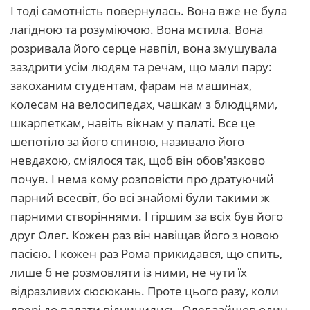
І тоді самотність повернулась. Вона вже не була
лагідною та розуміючою. Вона мстила. Вона
розривала його серце навпіл, вона змушувала
заздрити усім людям та речам, що мали пару:
закоханим студентам, фарам на машинах,
колесам на велосипедах, чашкам з блюдцями,
шкарпеткам, навіть вікнам у палаті. Все це
шепотіло за його спиною, називало його
невдахою, сміялося так, щоб він обов'язково
почув. І нема кому розповісти про дратуючий
парний всесвіт, бо всі знайомі були такими ж
парними створіннями. І гіршим за всіх був його
друг Олег. Кожен раз він навіщав його з новою
пасією. І кожен раз Рома прикидався, що спить,
лише б не розмовляти із ними, не чути їх
відразливих сюсюкань. Проте цього разу, коли
двері до палати відчинились, Олег зайшов один.