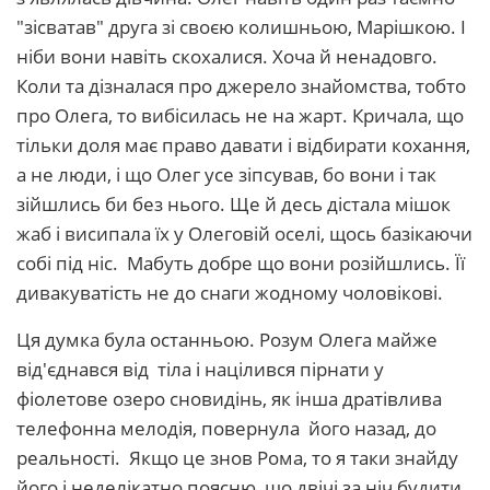
"зісватав" друга зі своєю колишньою, Марішкою. І
ніби вони навіть скохалися. Хоча й ненадовго.
Коли та дізналася про джерело знайомства, тобто
про Олега, то вибісилась не на жарт. Кричала, що
тільки доля має право давати і відбирати кохання,
а не люди, і що Олег усе зіпсував, бо вони і так
зійшлись би без нього. Ще й десь дістала мішок
жаб і висипала їх у Олеговій оселі, щось базікаючи
собі під ніс. Мабуть добре що вони розійшлись. Її
дивакуватість не до снаги жодному чоловікові.
Ця думка була останньою. Розум Олега майже
від'єднався від тіла і націлився пірнати у
фіолетове озеро сновидінь, як інша дратівлива
телефонна мелодія, повернула його назад, до
реальності. Якщо це знов Рома, то я таки знайду
його і неделікатно поясню, що двічі за ніч будити