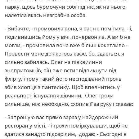
парку, щось бурмочучи собі під ніс, як на нього
налетіла якась незграбна особа.
- Вибачте, - промовила вона, я вас не помітила, - і,
подивившись йому у вічі, почервоніла. А ви б не
могли, - промовила вона вже більш кокетливо -
Провести мене до якогось кафе, бо, здається, я
сильно забилась. Олег на півхвилини
знепритомнів, він вже встиг відвикнути від
флірту, і тому такий його несподіваний прояв
збив хлопця з пантелику. Щоб впевнитись у
реальності існування дівчини, Олег трохи
сильніше, ніж необхідно, схопив її за руку і сказав:
- Запрошую вас прямо зараз у найдорожчий
ресторан у місті. - і трохи поміркувавши, щоб не
здатися занадто підозрілим, додав: - Сьогодні в