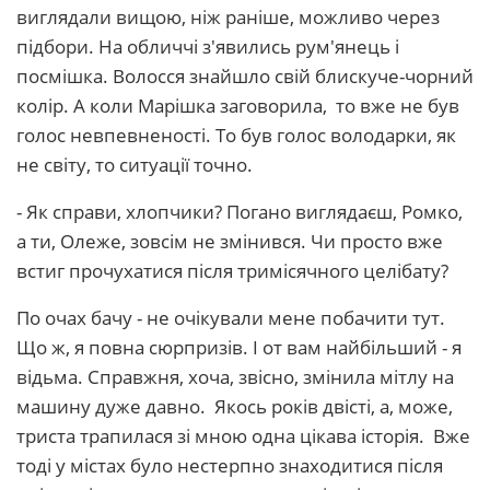
виглядали вищою, ніж раніше, можливо через
підбори. На обличчі з'явились рум'янець і
посмішка. Волосся знайшло свій блискуче-чорний
колір. А коли Марішка заговорила, то вже не був
голос невпевненості. То був голос володарки, як
не світу, то ситуації точно.
- Як справи, хлопчики? Погано виглядаєш, Ромко,
а ти, Олеже, зовсім не змінився. Чи просто вже
встиг прочухатися після тримісячного целібату?
По очах бачу - не очікували мене побачити тут.
Що ж, я повна сюрпризів. І от вам найбільший - я
відьма. Справжня, хоча, звісно, змінила мітлу на
машину дуже давно. Якось років двісті, а, може,
триста трапилася зі мною одна цікава історія. Вже
тоді у містах було нестерпно знаходитися після