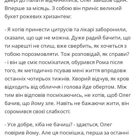
Вперше за місяць. З собою він приніс великий
букет рожевих хризантем:
- Я хотів принести цитрусів та лікарі заборонили,
сказали, що ще не можна. Дуже радий бачити, що
ти нарешті не спиш, вже свербить, як хочеться з
тобою порозмовляти. Тож розповідай, як справи?
- і він ще сміє посміхатися, обурився Рома після
того, як методично псував мені життя впродовж
останніх чотирьох тижнів. Хворий відчув, як кров
відходить від обличчя і голова йде обертом. Між
тим він відповів посміхаючись, не хотів, щоб Олег
бачив, що йому зле. Навіть не бажаючи жити, він
соромився своєї слабкості:
- Усе добре, хіба не бачиш? - здається, Олег
повірив йому. Але ця посмішка, перша за останні