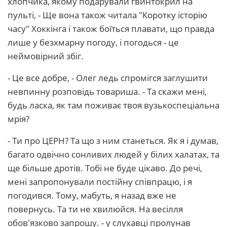
хлопчика, якому подарували гвинтокрил на
пульті, - Ще вона також читала "Коротку історію
часу" Хоккінга і також боїться плавати, що правда
лише у безхмарну погоду, і погодься - це
неймовірний збіг.
- Це все добре, - Олег ледь спромігся заглушити
невпинну розповідь товариша. - Та скажи мені,
будь ласка, як там поживає твоя вузькоспеціальна
мрія?
- Ти про ЦЕРН? Та що з ним станеться. Як я і думав,
багато одвічно сонливих людей у білих халатах, та
ще більше дротів. Тобі не буде цікаво. До речі,
мені запропонували постійну співпрацю, і я
погодився. Тому, мабуть, я назад вже не
повернусь. Та ти не хвилюйся. На весілля
обов'язково запрошу. - у слухавці пролунав