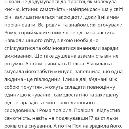
ніколи не додумувався до простої, як молекула
кисню, істини: самотність - найпрекрасніша у світі
річ і залишатиметься такою доти, доки її ні з чим
порівнювати. Всі родичі та знайомі, які оточували
Рому, сприймалися ним як невід'ємна частина
навколишнього світу, з якою необхідно
спілкуватися та обмінюватися знаннями заради
виживання. Що таке душевна взаємність він не
розумів. А потім з'явилась Поліна. З'явилась і
змусила його забути минуле, запевнила, що одна
людина - це півлюдини, і лише дві, з'єднані між
собою почуттям, можуть складати повноцінну
одиницю існування, самодостатню та захищену
від негараздів та змін навколишнього
середовища. І Рома повірив. Повірив і відпустив
самотність, навіть не подякувавши їй за стільки
років співіснування. А потім Поліна зрадила його.