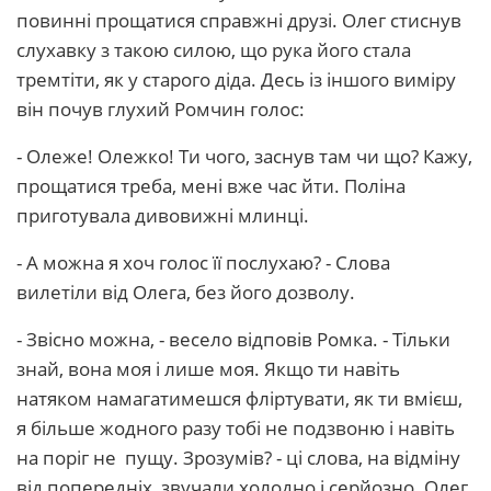
повинні прощатися справжні друзі. Олег стиснув
слухавку з такою силою, що рука його стала
тремтіти, як у старого діда. Десь із іншого виміру
він почув глухий Ромчин голос:
- Олеже! Олежко! Ти чого, заснув там чи що? Кажу,
прощатися треба, мені вже час йти. Поліна
приготувала дивовижні млинці.
- А можна я хоч голос її послухаю? - Слова
вилетіли від Олега, без його дозволу.
- Звісно можна, - весело відповів Ромка. - Тільки
знай, вона моя і лише моя. Якщо ти навіть
натяком намагатимешся фліртувати, як ти вмієш,
я більше жодного разу тобі не подзвоню і навіть
на поріг не пущу. Зрозумів? - ці слова, на відміну
від попередніх, звучали холодно і серйозно. Олег