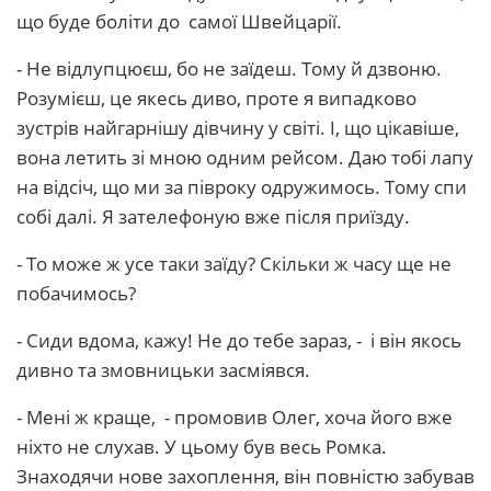
що буде боліти до самої Швейцарії.
- Не відлупцюєш, бо не заїдеш. Тому й дзвоню.
Розумієш, це якесь диво, проте я випадково
зустрів найгарнішу дівчину у світі. І, що цікавіше,
вона летить зі мною одним рейсом. Даю тобі лапу
на відсіч, що ми за півроку одружимось. Тому спи
собі далі. Я зателефоную вже після приїзду.
- То може ж усе таки заїду? Скільки ж часу ще не
побачимось?
- Сиди вдома, кажу! Не до тебе зараз, - і він якось
дивно та змовницьки засміявся.
- Мені ж краще, - промовив Олег, хоча його вже
ніхто не слухав. У цьому був весь Ромка.
Знаходячи нове захоплення, він повністю забував