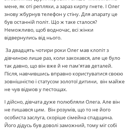
мене, як оті репляхи, а зараз кирпу гнете. І Олег
знову жбурнув телефон у стіну. Для апарату це
був останній політ. Що ж таке сталося?
Неможливо, щоб водночас, всі жінки
відвернулись від нього.
За двадцять чотири роки Олег мав клопіт з
дівчиною лише раз, коли закохався, але це було
так давно, що він вже й не пам'ятав деталей.
Після, навчившись вправно користуватися своєю
зовнішністю і статусом золотої дитини, він майже
не чув відмов у пестощах.
І дійсно, дівчата дуже полюбляли Олега. Але він
не пишався цим. Він розумів, що то не його
особиста заслуга, скоріше сімейна спадщина.
Його дідусь був доволі заможний, тому міг собі