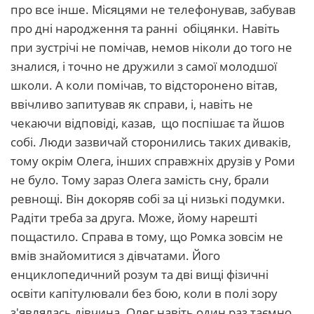
про все інше. Місяцями не телефонував, забував
про дні народження та ранні обіцянки. Навіть
при зустрічі не помічав, немов ніколи до того не
зналися, і точно не дружили з самої молодшої
школи. А коли помічав, то відсторонено вітав,
ввічливо запитував як справи, і, навіть не
чекаючи відповіді, казав, що поспішає та йшов
собі. Люди зазвичай сторонились таких диваків,
тому окрім Олега, інших справжніх друзів у Роми
не було. Тому зараз Олега замість сну, брали
ревнощі. Він докоряв собі за ці низькі подумки.
Радіти треба за друга. Може, йому нарешті
пощастило. Справа в тому, що Ромка зовсім не
вмів знайомитися з дівчатами. Його
енциклопедичний розум та дві вищі фізичні
освіти капітулювали без бою, коли в полі зору
з'являлась дівчина. Олег навіть один раз таємно