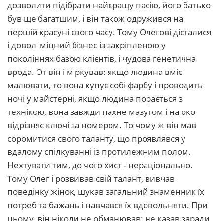
дозволити підібрати найкращу пасію, його батько
був ще багатшим, і він також одружився на
першій красуні свого часу. Тому Олегові дісталися
і доволі міцний бізнес із закріпленою у
поколіннях базою клієнтів, і чудова генетична
врода. От він і міркував: якщо людина вміє
малювати, то вона купує собі фарбу і проводить
ночі у майстерні, якщо людина порається з
технікою, вона завжди пахне мазутом і на око
відрізняє ключі за номером. То чому ж він мав
соромитися свого таланту, що проявлявся у
вдалому спілкуванні із протилежним полом.
Нехтувати тим, до чого хист - нераціонально.
Тому Олег і розвивав свій талант, вивчав
поведінку жінок, шукав загальний знаменник їх
потреб та бажань і навчався їх вдовольняти. При
цьому, він ніколи не обманював: не казав заради