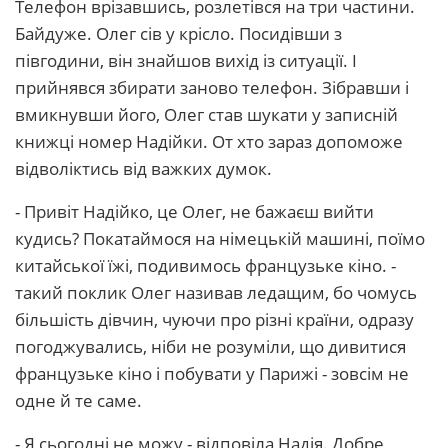
Телефон врізавшись, розлетівся на три частини.
Байдуже. Олег сів у крісло. Посидівши з
півгодини, він знайшов вихід із ситуації. І
прийнявся збирати заново телефон. Зібравши і
вмикнувши його, Олег став шукати у записній
книжці номер Надійки. От хто зараз допоможе
відволіктись від важких думок.
- Привіт Надійко, це Олег, не бажаєш вийти
кудись? Покатаймося на німецькій машині, поїмо
китайської їжі, подивимось французьке кіно. -
такий поклик Олег називав ледащим, бо чомусь
більшість дівчин, чуючи про різні країни, одразу
погоджувались, ніби не розуміли, що дивитися
французьке кіно і побувати у Парижі - зовсім не
одне й те саме.
- Я сьогодні не можу - відповіла Надія. Добре,