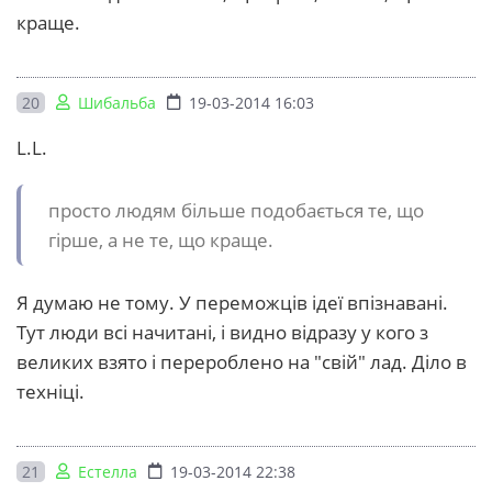
краще.
20
Шибальба
19-03-2014 16:03
L.L.
просто людям більше подобається те, що
гірше, а не те, що краще.
Я думаю не тому. У переможців ідеї впізнавані.
Тут люди всі начитані, і видно відразу у кого з
великих взято і перероблено на "свій" лад. Діло в
техніці.
21
Естелла
19-03-2014 22:38