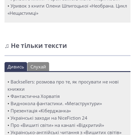
•
Уривок з книги Олени Шпигоцької «Необрана. Цикл
«Нещастимці»
♫ Не тільки тексти
Дивись
Слухай
•
Backsellers: розмова про те, як просувати не нові
книжки
•
Фантастична Хорватія
•
Виднокола фантастики. «Мегаструктури»
•
Презентація «Кіберджанка»
•
Українські заходи на NiceFiction 24
•
Про «Вишиті світи» на каналі «Відкритий»
•
Українсько-англійські читання з «Вишитих світів»