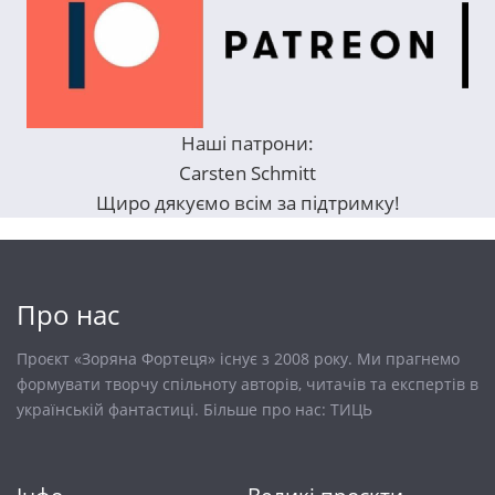
Наші патрони:
Carsten Schmitt
Щиро дякуємо всім за підтримку!
Про нас
Проєкт «Зоряна Фортеця» існує з 2008 року. Ми прагнемо
формувати творчу спільноту авторів, читачів та експертів в
українській фантастиці. Більше про нас:
ТИЦЬ