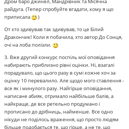
Дром баро джинел, Мандрівник та Місячна
райдуга. (Тепер спробуйте вгадати, кому я що
приписала
)
От хто здивував так здивував, то це Білий
Дракончик! Коли я побачила, хто автор До Сонця,
очі на лоба полізли.
3. Вже другий конкурс поспіль мої оповідання
набирають приблизно рівні оцінки. Ні, взагалі
порадувало, що цього разу в сумі кожне хоч за
оцінку 10 перевалило. Але щодо мого ставлення -
все як і минулого разу. Найгірше оповідання,
написане абияк, отримало найбільше балів, а
найкраще, де все ретельно продумано і
прописано до дрібниць, найменше. Все одно
нікуди не поділось враження, що просто людям
більше подобається те, що гірше, а не те, що