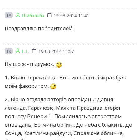
18
Шибальба
19-03-2014 11:41
Поздравляю победителей!
19
L.L.
19-03-2014 15:57
Ну що ж - підсумок.
1. Вітаю переможця. Вотчина богині якраз була
моїм фаворитом.
2. Вірно вгадала авторів оповідань: Давня
легенда, Гараліозіс, Маяк та Правдива історія
польоту Венери-1. Помилилась з авторством
оповідань: Вотчина богині, Де неба є блакить, До
Сонця, Краплина райдуги, Справжнє обличчя,