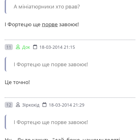
А мініатюрники хто рвав?
І Фортецю ще
порве
завоює!
11
Док
18-03-2014 21:15
І Фортецю ще порве завоює!
Це точно!
12
Зіркохід
18-03-2014 21:29
І Фортецю ще порве завоює!
Ну... Як то кажуть, "дай, боже, нашому теляті