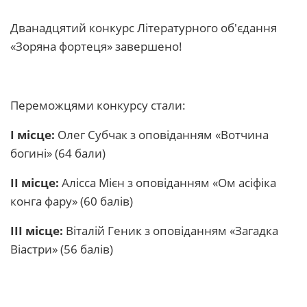
Дванадцятий конкурс Літературного об'єдання
«Зоряна фортеця» завершено!
Переможцями конкурсу стали:
І місце:
Олег Субчак з оповіданням «Вотчина
богині» (64 бали)
ІІ місце:
Алісcа Мієн з оповіданням «Ом асіфіка
конга фару» (60 балів)
ІІІ місце:
Віталій Геник з оповіданням «Загадка
Віастри» (56 балів)