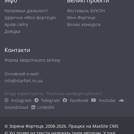
Інфо
Великі проєкти
Напрямки діяльності
Фестиваль БУКОН
Щорічна «Міні-фортеця»
Міні-Фортеця
Архів сайту
Великі конкурси
Довiдка
Контакти
Форма зворотнього зв'язку
Основний е-маіl:
info@starfort.in.ua
Угода користувача
Політика конфіденційності
Instagram
Telegram
Facebook
Youtube
Soundcloud
LinkedIn
© Зоряна Фортеця, 2008-2026. Працює на
MaxSite CMS
© Усі права на тексти належать їхнім авторам. У разі