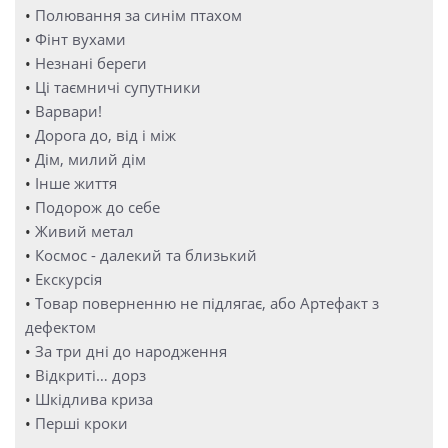
•
Полювання за синім птахом
•
Фінт вухами
•
Незнані береги
•
Ці таємничі супутники
•
Варвари!
•
Дорога до, від і між
•
Дім, милий дім
•
Інше життя
•
Подорож до себе
•
Живий метал
•
Космос - далекий та близький
•
Екскурсія
•
Товар поверненню не підлягає, або Артефакт з
дефектом
•
За три дні до народження
•
Відкриті… дорз
•
Шкідлива криза
•
Перші кроки