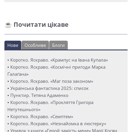
☕ Почитати цікаве
Нове
Особливе
Блоги
•
Коротко. Яскраво. «Крампус на Івана Купала»
•
Коротко. Яскраво. «Космічні пригоди Марка
Ґалаґана»
•
Коротко. Яскраво. «Маг поза законом»
•
Українська фантастика 2025: список
•
Пунктир. Тетяна Адаменко
•
Коротко. Яскраво. «Прокляття Григора
Нетутешнього»
•
Коротко. Яскраво. «Семптем»
•
Коротко. Яскраво. «Незнайомка в люстерку»
•
Уривок з книги «Герой замість мене» Марії Косян