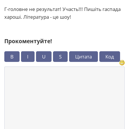
Г-головне не результат! Участь!!! Пишіть гаспада
хароші. Література - це шоу!
Прокоментуйте!
B
I
U
S
Цитата
Код