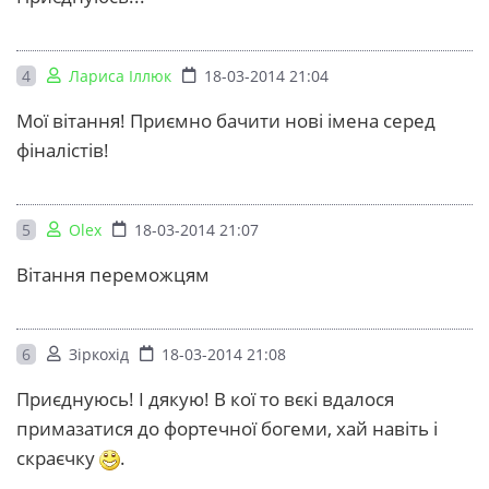
4
Лариса Іллюк
18-03-2014 21:04
Мої вітання! Приємно бачити нові імена серед
фіналістів!
5
Olex
18-03-2014 21:07
Вітання переможцям
6
Зіркохід
18-03-2014 21:08
Приєднуюсь! І дякую! В кої то вєкі вдалося
примазатися до фортечної богеми, хай навіть і
скраєчку
.