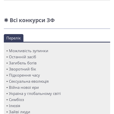
✵ Всі конкурси ЗФ
Перелік
•
Можливість зупинки
•
Останній засіб
•
Загибель богів
•
Зворотний бік
•
Підкорення часу
•
Сексуальна еволюція
•
Війна нової ери
•
Україна у глобальному світі
•
Симбіоз
•
Ілюзія
•
Зайві люди