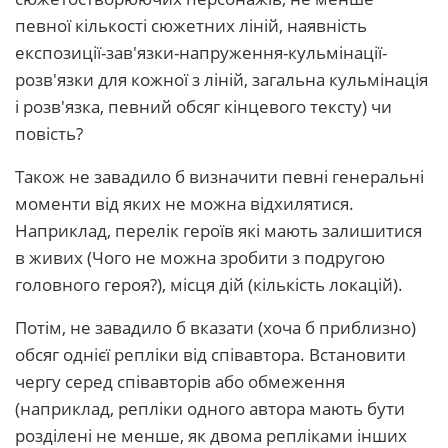
певної кількості сюжетних ліній, наявність
експозиції-зав'язки-напруження-кульмінації-
розв'язки для кожної з ліній, загальна кульмінація
і розв'язка, певний обсяг кінцевого тексту) чи
повість?
Також не завадило б визначити певні генеральні
моменти від яких не можна відхилятися.
Наприклад, перелік героїв які мають залишитися
в живих (Чого не можна зробити з подругою
головного героя?), місця дій (кількість локацій).
Потім, не завадило б вказати (хоча б приблизно)
обсяг однієї репліки від співавтора. Встановити
чергу серед співавторів або обмеження
(наприклад, репліки одного автора мають бути
розділені не менше, як двома репліками інших