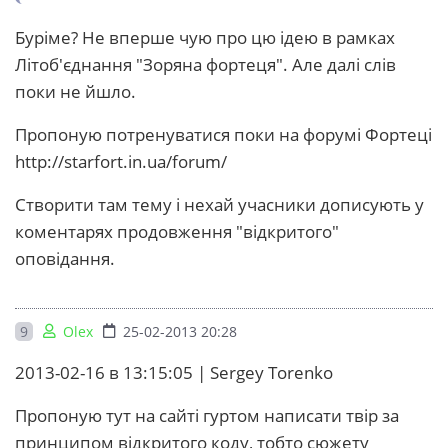
Буріме? Не вперше чую про цю ідею в рамках
Літоб'єднання "Зоряна фортеця". Але далі слів
поки не йшло.
Пропоную потренуватися поки на форумі Фортеці
http://starfort.in.ua/forum/
Створити там тему і нехай учасники дописують у
коментарях продовження "відкритого"
оповідання.
9
Olex
25-02-2013 20:28
2013-02-16 в 13:15:05 | Sergey Torenko
Пропоную тут на сайті гуртом написати твір за
принципом відкритого коду, тобто сюжету