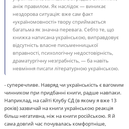
аніж правилом. Як наслідок — виникає
нездорова ситуація: вже сам факт
«україномовності» твору сприймається
багатьма як значна перевага. Себто те, що
книжка написана українською, виправдовує
відсутність власне письменницької
вправності, психологічну недостовірність,
драматургічну незграбність, — ба навіть
невміння писати літературною українською.
- суперечливе. Навряд чи українськість є вагомим
чинником при придбанні книги, радше навпаки.
Наприклад, на сайті Клубу СД (в якому я вже 13
років) зазвичай на книги українською реакція
більш негативна, ніж на книги російською. Я й
сама довгий час почувалась комфортніше,