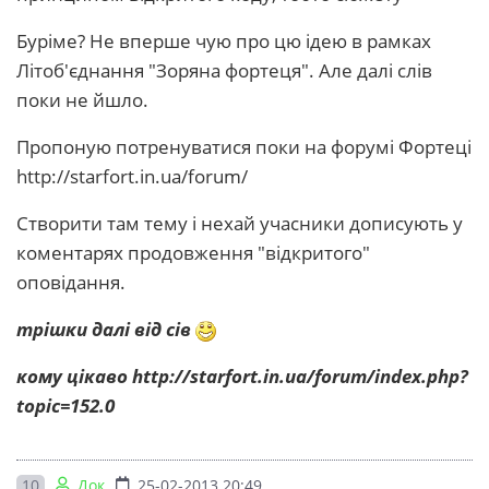
Буріме? Не вперше чую про цю ідею в рамках
Літоб'єднання "Зоряна фортеця". Але далі слів
поки не йшло.
Пропоную потренуватися поки на форумі Фортеці
http://starfort.in.ua/forum/
Створити там тему і нехай учасники дописують у
коментарях продовження "відкритого"
оповідання.
трішки далі від сів
кому цікаво http://starfort.in.ua/forum/index.php?
topic=152.0
10
Док
25-02-2013 20:49