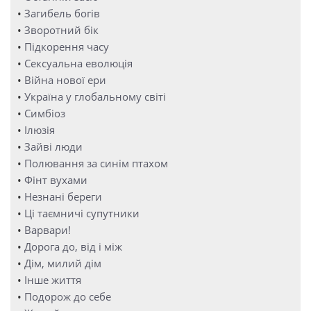
•
Загибель богів
•
Зворотний бік
•
Підкорення часу
•
Сексуальна еволюція
•
Війна нової ери
•
Україна у глобальному світі
•
Симбіоз
•
Ілюзія
•
Зайві люди
•
Полювання за синім птахом
•
Фінт вухами
•
Незнані береги
•
Ці таємничі супутники
•
Варвари!
•
Дорога до, від і між
•
Дім, милий дім
•
Інше життя
•
Подорож до себе