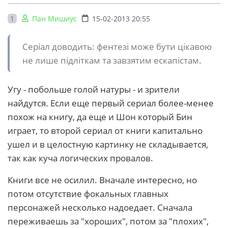
1
Пан Мишиус
15-02-2013 20:55
Серіал доводить: фентезі може бути цікавою
не лише підліткам та завзятим ескапістам.
Угу - побольше голой натуры - и зрители
найдутся. Если еще первый сериал более-менее
похож на книгу, да еще и Шон который Бин
играет, то второй сериал от книги капитально
ушел и в целостную картинку не складывается,
так как куча логических провалов.
Книги все не осилил. Вначале интересно, но
потом отсутствие фокальных главных
персонажей несколько надоедает. Сначала
переживаешь за "хороших", потом за "плохих",