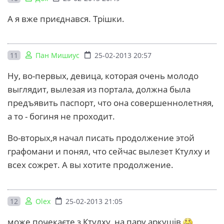
А я вже приєднався. Трішки.
11
Пан Мишиус
25-02-2013 20:57
Ну, во-первых, девица, которая очень молодо
выглядит, вылезая из портала, должна была
предъявить паспорт, что она совершеннолетняя,
а то - богиня не проходит.
Во-вторых,я начал писать продолжение этой
графомани и понял, что сейчас вылезет Ктулху и
всех сожрет. А вы хотите продолжение.
12
Olex
25-02-2013 21:05
може почекаєте з Ктулху, на пару аркушів