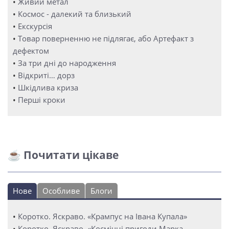
•
Живий метал
•
Космос - далекий та близький
•
Екскурсія
•
Товар поверненню не підлягає, або Артефакт з
дефектом
•
За три дні до народження
•
Відкриті… дорз
•
Шкідлива криза
•
Перші кроки
☕ Почитати цікаве
Нове
Особливе
Блоги
•
Коротко. Яскраво. «Крампус на Івана Купала»
•
Коротко. Яскраво. «Космічні пригоди Марка