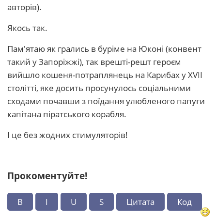
авторів).
Якось так.
Пам'ятаю як грались в буріме на Юконі (конвент
такий у Запоріжжі), так врешті-решт героєм
вийшло кошеня-потраплянець на Карибах у XVII
столітті, яке досить просунулось соціальними
сходами почавши з поїдання улюбленого папуги
капітана піратського корабля.
І це без жодних стимуляторів!
Прокоментуйте!
B
I
U
S
Цитата
Код