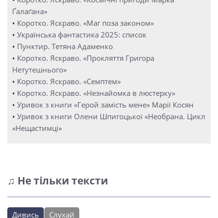
Ґалаґана»
•
Коротко. Яскраво. «Маг поза законом»
•
Українська фантастика 2025: список
•
Пунктир. Тетяна Адаменко
•
Коротко. Яскраво. «Прокляття Григора
Нетутешнього»
•
Коротко. Яскраво. «Семптем»
•
Коротко. Яскраво. «Незнайомка в люстерку»
•
Уривок з книги «Герой замість мене» Марії Косян
•
Уривок з книги Олени Шпигоцької «Необрана. Цикл
«Нещастимці»
♫ Не тільки тексти
Дивись
Слухай