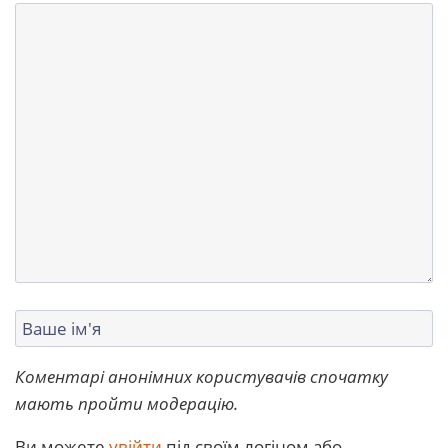
Коментарі анонімних користувачів спочатку
мають пройти модерацію.
Ви можете
увійти
під своїм логіном або