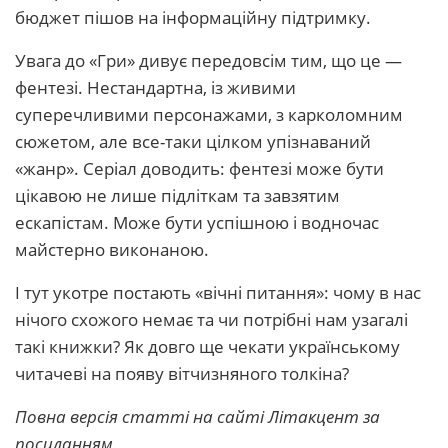
бюджет пішов на інформаційну підтримку.
Увага до «Гри» дивує передовсім тим, що це —
фентезі. Нестандартна, із живими
суперечливими персонажами, з карколомним
сюжетом, але все-таки цілком упізнаваний
«жанр». Серіал доводить: фентезі може бути
цікавою не лише підліткам та завзятим
ескапістам. Може бути успішною і водночас
майстерно виконаною.
І тут укотре постають «вічні питання»: чому в нас
нічого схожого немає та чи потрібні нам узагалі
такі книжки? Як довго ще чекати українському
читачеві на появу вітчизняного толкіна?
Повна версія статті на сайті Літакцент за
посиланням