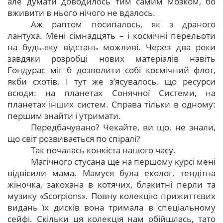
але думати доводилось тим самим мозком, бо
вживити в нього нічого не вдалось.
Аж раптом посипалось, як з драного
лантуха. Мені сімнадцять – і космічні перельоти
на будь-яку відстань можливі. Через два роки
завдяки розробці нових матеріалів навіть
Гондурас міг б дозволити собі космічний флот,
якби схотів. І тут же з’ясувалось, що ресурси
всюди: на планетах Сонячної Системи, на
планетах інших систем. Справа тільки в одному:
першим знайти і утримати.
Передбачувано? Чекайте, ви що, не знали,
що світ розвивається по спіралі?
Так почалась конкіста нашого часу.
Магічного стусана ще на першому курсі мені
відвісили мама. Мамуся була еколог, тендітна
жіночка, закохана в котячих, блакитні перли та
музику «Scorpions». Повну колекцію прижиттєвих
видань їх дисків вона тримала в спеціальному
сейфі. Скільки ця колекція нам обійшлась, тато