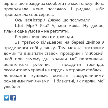
вірила, що правдива скорбота не має голосу. Вона
проводжала мене поглядом і ридала, ніби
проводжала своє серце…
Ось і вся історія. Дякую, що послухали.
Що? Мрія? Яка? А, моя мрія… Ну добре,
тільки одна умова – не реготати.
Я мріяв вирощувати троянди.
За третьою кільцевою на березі Дніпра я
придивився собі ділянку. Там можна поставити
домик та викапати ставок, прозорий і глибокий,
щоб при самому дні ходили мої персональні
велетенські рибини. І посадити троянди:
оксамитово червоні на гордих метрових стеблах, і
легковажні кущики, осипані зворушливими
рожевими пуп’янками… і блакитні, як перли. Мої
улюблені.