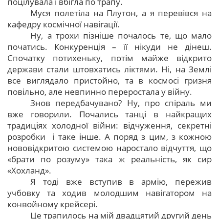
поцілувала і вбігла по трапу.
Муся полетіла на Плутон, а я перевівся на
кафедру космічної навігації.
Ну, а трохи пізніше почалось те, що мало
початись. Конкуренція – її нікуди не дінеш.
Спочатку потихеньку, потім майже відкрито
держави стали штовхатись ліктями. Ні, на Землі
все виглядало пристойно, та в космосі гризня
повільно, але невпинно переростала у війну.
Знов передбачувано? Ну, про спіраль ми
вже говорили. Почались танці в найкращих
традиціях холодної війни: відчуження, секретні
розробки і таке інше. А поряд з цим, з кожною
нововідкритою системою наростало відчуття, що
«брати по розуму» така ж реальність, як сир
«Хохланд».
Я тоді вже вступив в армію, пережив
учбовку та ходив молодшим навігатором на
конвойному крейсері.
Це трапилось на мій двадцятий другий день