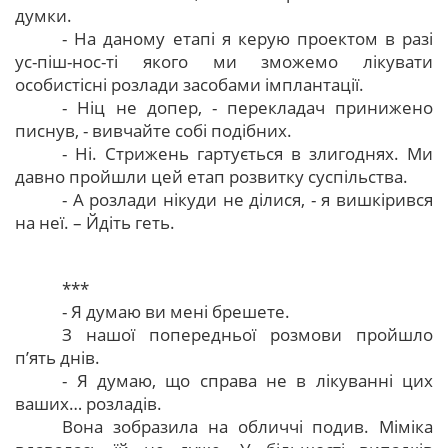
думки.
- На даному етапі я керую проектом в разі
ус-піш-нос-ті якого ми зможемо лікувати
особистісні розлади засобами імплантації.
- Ніц не допер, - перекладач принижено
писнув, - вивчайте собі подібних.
- Ні. Стрижень гартується в злигоднях. Ми
давно пройшли цей етап розвитку суспільства.
- А розлади нікуди не ділися, - я вишкірився
на неї. – Йдіть геть.
***
- Я думаю ви мені брешете.
З нашої попередньої розмови пройшло
п’ять днів.
- Я думаю, що справа не в лікуванні цих
ваших… розладів.
Вона зобразила на обличчі подив. Міміка