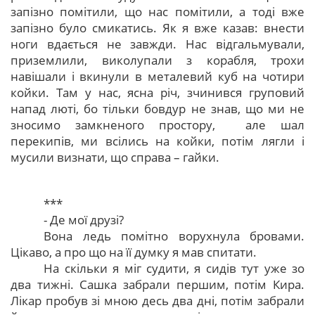
запізно помітили, що нас помітили, а тоді вже
запізно було смикатись. Як я вже казав: внести
ноги вдається не завжди. Нас відгальмували,
приземлили, виколупали з корабля, трохи
навішали і вкинули в металевий куб на чотири
койки. Там у нас, ясна річ, зчинився груповий
напад люті, бо тільки бовдур не знав, що ми не
зносимо замкненого простору, але шал
перекипів, ми всілись на койки, потім лягли і
мусили визнати, що справа – гайки.
***
- Де мої друзі?
Вона ледь помітно ворухнула бровами.
Цікаво, а про що на її думку я мав спитати.
На скільки я міг судити, я сидів тут уже зо
два тижні. Сашка забрали першим, потім Кира.
Лікар пробув зі мною десь два дні, потім забрали