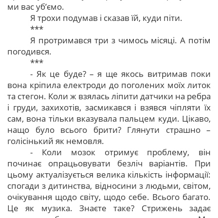
ми вас уб’ємо.
Я трохи подумав і сказав їй, куди піти.
***
Я протримався три з чимось місяці. А потім
погодився.
***
- Як це буде? – я ще якось витримав поки
вона кріпила електроди до поголених моїх литок
та стегон. Коли ж взялась ліпити датчики на ребра
і груди, захихотів, засмикався і взявся чіпляти їх
сам, вона тільки вказувала пальцем куди. Цікаво,
нащо було всього брити? Глянути страшно –
голісінький як немовля.
- Коли мозок отримує проблему, він
починає опрацьовувати безліч варіантів. При
цьому актуалізується велика кількість інформації:
спогади з дитинства, відносини з людьми, світом,
очікування щодо світу, щодо себе. Всього багато.
Це як музика. Знаєте таке? Стрижень задає