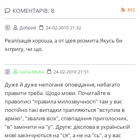
КОМЕНТАРІВ: 8
RSS
1
Добрий
24-02-2010 21:32
Реалізація хороша, а от ідея розмита.Якусь би
інтригу, чи що.
2
Gulia-Mulia
24-02-2010 21:51
Дуже й дуже непогане оповідання, небагато
правити треба. Щодо мови. Почитайте в
правописі "правила милозвучності" там у вас
постійно такі випадки трапляються "вступив в
армію", "звалив всіх", співпадіння приголосних,
"в" замінити на "у". Друге: дієслова в українській
мові закінчуються на "ся", а не на "сь", а у вас