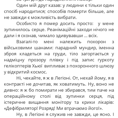
Один мій друг казав: у людини є тільки один
спосіб народитися; способів померти більше, але
не завжди є можливість вибрати.
Особисто я помер досить просто: у мене
зупинилось серце. Реанімаційні заходи нічого не
дали і я сконав, чимало здивувавши … всіх.
Взагалі-то мені належить похорон з
військовими шанами: парадний мундир, іменна
зброя кладеться на груди, тіло загортається у
надміцну прозору плівку і під запис гуркоту
гелікоптерів Хьюї випливає з похоронного шлюзу
у відкритий космос.
Ні, чекайте, я ж в Легіоні. От, нехай йому, я в
контракті не дочитав, як ховатимуть. Ну, воно не
дивно: я ж бо помирати не збирався, тим паче на
операційному столі від зупинки серця, під
істеричне вищання монітору та крики лікарів:
«Дефібрилятор! Розряд! Ми втрачаємо його!».
Ну, в Легіоні я служив не завжди, це ясно. І