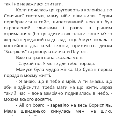
так і не наважився спитати.
Коли почалась ця круговерть з колонізацією
Сонячної системи, маму ніби підмінили. Перли
перебралися в сейф, випестуваний нею кіт був
окроплений сльозами і разом з річним
утриманням (бо ця «дитинка» тільки свіже м’ясо
жерла) переданий на догляд тітці. А муся вклала в
контейнер два комбінезони, прижиттєві диски
“Scorpions” та рвонула вивчати Плутон.
Вже на трапі вона сказала мені:
- Слухай-но. У мене для тебе порада.
Мамуся була мудра жінка. Це була її перша
порада в моєму житті.
- Я знаю, що в тебе є мрія. А ти знаєш, що
аби її здійснити, треба мати на що жити. Зараз
такий час, - вона замріяно подивилась в небо, -
можна всього досягти.
- All on board, - заревіло на весь Бориспіль.
Мама швиденько кинулась мені на шию,