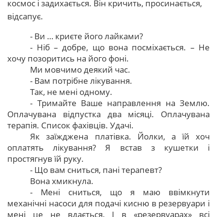
космос і задихається. Він кричить, просинається,
відсапує.
- Ви … криєте його лайками?
- Ніб – добре, що вона посміхається. – Не
хочу позоритись на його фоні.
Ми мовчимо деякий час.
- Вам потрібне лікування.
Так, не мені одному.
- Тримайте Ваше направлення на Землю.
Оплачувана відпустка два місяці. Оплачувана
терапія. Список фахівців. Удачі.
Як заїжджена платівка. Йолки, а їй хоч
оплатять лікування? Я встав з кушетки і
простягнув їй руку.
- Що вам сниться, пані терапевт?
Вона хмикнула.
- Мені сниться, що я маю ввімкнути
механічні насоси для подачі кисню в резервуари і
мені це не вдається. І в «резервуарах» всі