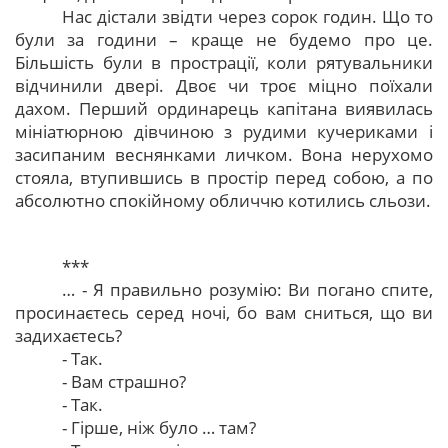
Нас дістали звідти через сорок годин. Що то
були за години – краще не будемо про це.
Більшість були в прострації, коли рятувальники
відчинили двері. Двоє чи троє міцно поїхали
дахом. Перший ординарець капітана виявилась
мініатюрною дівчиною з рудими кучериками і
засипаним веснянками личком. Вона нерухомо
стояла, втупившись в простір перед собою, а по
абсолютно спокійному обличчю котились сльози.
***
… - Я правильно розумію: Ви погано спите,
просинаєтесь серед ночі, бо вам сниться, що ви
задихаєтесь?
- Так.
- Вам страшно?
- Так.
- Гірше, ніж було … там?