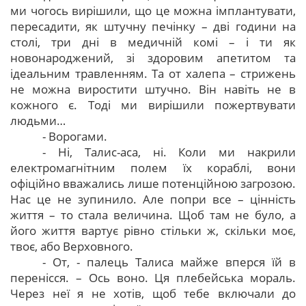
ми чогось вирішили, що це можна імплантувати,
пересадити, як штучну печінку – дві години на
столі, три дні в медичній комі – і ти як
новонароджений, зі здоровим апетитом та
ідеальним травленням. Та от халепа – стрижень
не можна виростити штучно. Він навіть не в
кожного є. Тоді ми вирішили пожертвувати
людьми…
- Ворогами.
- Ні, Талис-аса, ні. Коли ми накрили
електромагнітним полем їх кораблі, вони
офіційно вважались лише потенційною загрозою.
Нас це не зупинило. Але попри все – цінність
життя – то стала величина. Щоб там не було, а
його життя вартує рівно стільки ж, скільки моє,
твоє, або Верховного.
- От, - палець Талиса майже вперся їй в
перенісся. – Ось воно. Ця плебейська мораль.
Через неї я не хотів, щоб тебе включали до