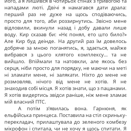
його, а я лишився в чотирьох стінах з тривогою та
нападами люті. Двічі я намагався дати драла:
перший раз не дуже на щось сподіваючись,
просто для того, аби роззирнутись. Звісно мене
відловили, вкинули назад і добу давали лише
воду. Кир сказав би: «Нє понял, ето што било?»
Але Кир буд деінде. На другий раз їм довелось
добряче за мною поганятись, я, здається, майже
вибрався з цього клятого комплексу… та не
вийшло. Впіймали та натовкли, але якось без
серця, ніби просто для порядку, не маючи на меті
ні зламати мене, ні залякати. Ніхто до мене не
розмовляв, нічого від мене не хотів. Я не
знаходив собі місця. Я хотів знати, що з пацанами.
Я хотів видертись звідси раніше, ніж мене зламає
мій власний ПТС.
А потім з’явилась вона. Гарнюня, як
ельфійська принцеса. Поставила на стіл скриньку-
перекладач, прилаштувала до зеленого комбезу
мікрофон і спитала, чи не хочу я щось спитати. Я