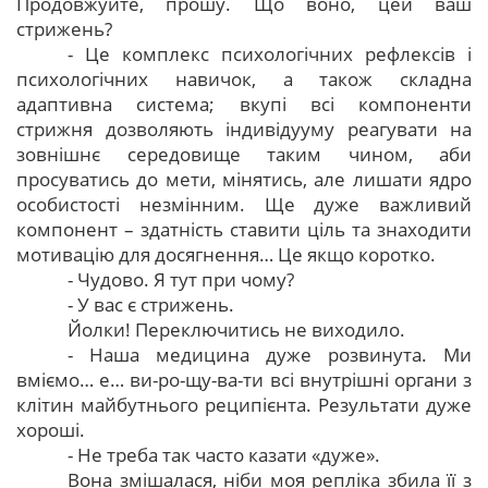
Продовжуйте, прошу. Що воно, цей ваш
стрижень?
- Це комплекс психологічних рефлексів і
психологічних навичок, а також складна
адаптивна система; вкупі всі компоненти
стрижня дозволяють індивідууму реагувати на
зовнішнє середовище таким чином, аби
просуватись до мети, мінятись, але лишати ядро
особистості незмінним. Ще дуже важливий
компонент – здатність ставити ціль та знаходити
мотивацію для досягнення… Це якщо коротко.
- Чудово. Я тут при чому?
- У вас є стрижень.
Йолки! Переключитись не виходило.
- Наша медицина дуже розвинута. Ми
вміємо… е… ви-ро-щу-ва-ти всі внутрішні органи з
клітин майбутнього реципієнта. Результати дуже
хороші.
- Не треба так часто казати «дуже».
Вона змішалася, ніби моя репліка збила її з