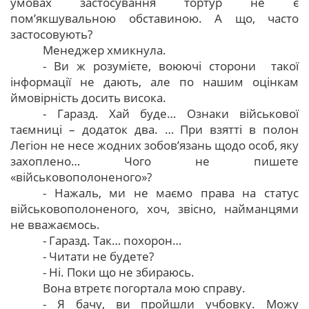
умовах застосування тортур не є
пом’якшувальною обставиною. А що, часто
застосовують?
Менеджер хмикнула.
- Ви ж розумієте, воюючі сторони такої
інформації не дають, але по нашим оцінкам
ймовірність досить висока.
- Гаразд. Хай буде… Ознаки військової
таємниці – додаток два. … При взятті в полон
Легіон не несе жодних зобов’язань щодо особ, яку
захоплено… Чого не пишете
«військовополоненого»?
- Нажаль, ми не маємо права на статус
військовополоненого, хоч, звісно, найманцями
не вважаємось.
- Гаразд. Так… похорон…
- Читати не будете?
- Ні. Поки що не збираюсь.
Вона втретє погортала мою справу.
- Я бачу, ви пройшли учбовку. Можу