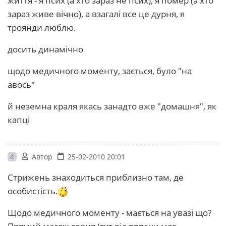
життя - я псих (а хто зараз не псих), я помер (а хто
зараз живе вічно), а взагалі все це дурня, я
троянди люблю.
досить динамічно
щодо медичного моменту, зається, було "на
авось"
й неземна краля якась занадто вже "домашня", як
капці
4
Автор
25-02-2010 20:01
Стрижень знаходиться приблизно там, де
особистість.
Щодо медичного моменту - мається на увазі що?