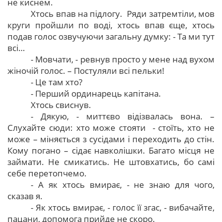
не киснем.
Хтось впав на підлогу. Ряди затремтіли, мов
круги пройшли по воді, хтось впав єще, хтось
подав голос озвучуючи загальну думку: - Та ми тут
всі…
- Мовчати, - ревнув просто у мене над вухом
жіночій голос. – Постуляли всі пельки!
- Це там хто?
- Перший ординарець капітана.
Хтось свиснув.
- Дякую, - миттєво відізвалась вона. –
Слухайте сюди: хто може стояти - стоїть, хто не
може – міняється з сусідами і переходить до стін.
Кому погано – сідає навколішки. Багато місця не
займати. Не смикатись. Не штовхатись, бо самі
себе перетопчемо.
- А як хтось вмирає, - не знаю для чого,
сказав я.
- Як хтось вмирає, - голос її згас, - вибачайте,
пацани, допомога прийде не скоро.