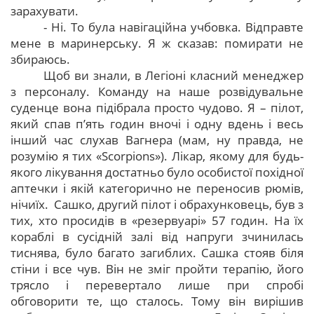
зарахувати.
- Ні. То була навігаційна учбовка. Відправте
мене в маринерську. Я ж сказав: помирати не
збираюсь.
Щоб ви знали, в Легіоні класний менеджер
з персоналу. Команду на наше розвідувальне
суденце вона підібрала просто чудово. Я – пілот,
який спав п’ять годин вночі і одну вдень і весь
інший час слухав Вагнера (мам, ну правда, не
розумію я тих «Scorpions»). Лікар, якому для будь-
якого лікування достатньо було особистої похідної
аптечки і якій категорично не переносив рюмів,
нічиїх. Сашко, другий пілот і обрахунковець, був з
тих, хто просидів в «резервуарі» 57 годин. На їх
кораблі в сусідній залі від напруги зчинилась
тиснява, було багато загиблих. Сашка стояв біля
стіни і все чув. Він не зміг пройти терапію, його
трясло і перевертало лише при спробі
обговорити те, що сталось. Тому він вирішив