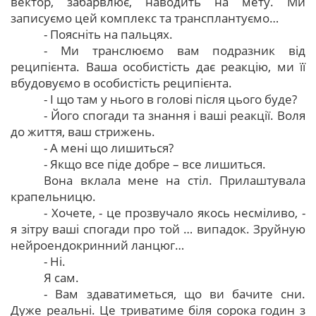
вектор, забарвлює, наводить на мету. Ми
записуємо цей комплекс та трансплантуємо…
- Поясніть на пальцях.
- Ми транслюємо вам подразник від
реципієнта. Ваша особистість дає реакцію, ми її
вбудовуємо в особистість реципієнта.
- І що там у нього в голові після цього буде?
- Його спогади та знання і ваші реакції. Воля
до життя, ваш стрижень.
- А мені що лишиться?
- Якщо все піде добре – все лишиться.
Вона вклала мене на стіл. Прилаштувала
крапельницю.
- Хочете, - це прозвучало якось несміливо, -
я зітру ваші спогади про той … випадок. Зруйную
нейроендокринний ланцюг…
- Ні.
Я сам.
- Вам здаватиметься, що ви бачите сни.
Дуже реальні. Це триватиме біля сорока годин з