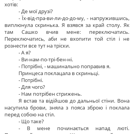
хотів:
- Де мої друзі?
- Їх-від-пра-ви-ли-до-до-му, - напружившись,
виплюнула скринька. Я взявся за край столу. Як
там Сашко вчив мене: переключатись.
Переключатись, аби не вхопити той стіл і не
рознести все тут на тріски.
- А я?
- Ви-нам-по-трі-бен-ні.
- Потрібні, - машинально поправив я.
Принцеса поклацала в скриньці.
- Потрібні.
- Для чого?
- Нам потрібен стрижень.
Я встав та відійшов до дальньої стіни. Вона
насупила брови, зняла з пояса зброю і поклала
перед собою на стіл.
- Що таке?
- В мене починається напад люті.