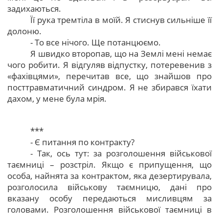
задихаються.
Її рука тремтіла в моїй. Я стиснув сильніше її
долоню.
- То все нічого. Ще потанцюємо.
Я швидко второпав, що на Землі мені немає
чого робити. Я відгуляв відпустку, потеревенив з
«фахівцями», перечитав все, що знайшов про
посттравматичний синдром. Я не збирався їхати
дахом, у мене була мрія.
***
- Є питання по контракту?
- Так, ось тут: за розголошення військової
таємниці – розстріл. Якщо є припущення, що
особа, найнята за контрактом, яка дезертирувала,
розголосила військову таємницю, дані про
вказану особу передаються мисливцям за
головами. Розголошення військової таємниці в