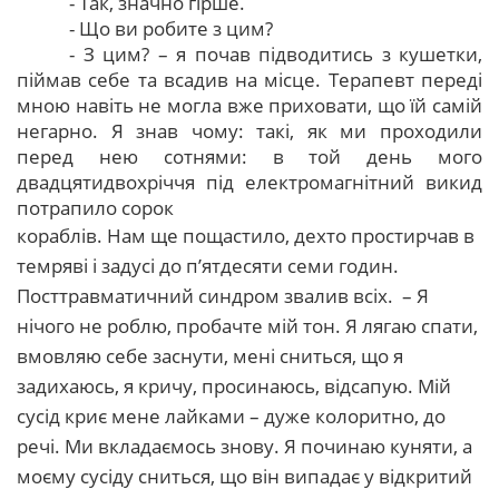
- Так, значно гірше.
- Що ви робите з цим?
- З цим? – я почав підводитись з кушетки,
піймав себе та всадив на місце. Терапевт переді
мною навіть не могла вже приховати, що їй самій
негарно. Я знав чому: такі, як ми проходили
перед нею сотнями: в той день мого
двадцятидвохріччя під електромагнітний викид
потрапило сорок
кораблів. Нам ще пощастило, дехто простирчав в
темряві і задусі до п’ятдесяти семи годин.
Посттравматичний синдром звалив всіх. – Я
нічого не роблю, пробачте мій тон. Я лягаю спати,
вмовляю себе заснути, мені сниться, що я
задихаюсь, я кричу, просинаюсь, відсапую. Мій
сусід криє мене лайками – дуже колоритно, до
речі. Ми вкладаємось знову. Я починаю куняти, а
моєму сусіду сниться, що він випадає у відкритий