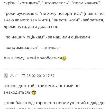
скрізь: "котились", "штовхались", "посміхались".
Трохи русизмів є: "не хочу позоритись" (навіть не
знаю як його замінити), "внести ноги" - забратися,
дременути, дати драла і тд.
"по нашим оцінкам" - за нашими оцінками
"вона змішалася" - знітилася
А в цілому, мені подобається
3
nil
25-02-2010 17:37
цікаво, деж той стрижень анотомічно
знаходиться?
сподобався відсторонено-невимушений підхід до