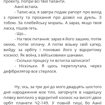
проекту, попри всі твої таланти.
Ааніі встала.
- Талис-аса, я завтра подам рапорт про вихід
з проекту та прохання про дозвіл на дуель. З
тобою. За плебейську мораль. А зараз, якщо твоя
ласка, пішов геть.
- Що…
- На твоє питання: зараз я його зашию, потім
омию, потім оплачу. А потім візьму свій катер,
вийду за орбіту і поховаю його у відкритому
космосі. Як воїна, з військовими шанами.
- Скільки процесу ти встигла записати?
- Ніскільки. Я щось переплутала, через
дефібрилятор все стерлося.
Ну, ось, за три дні до мого двадцять шостого
дня народження моє тіло, загорнуте в надміцну
плівку виплило у відкритий космос на висоті двох
орбіт планети Ч2-149. У повній тиші, бо Ааніі