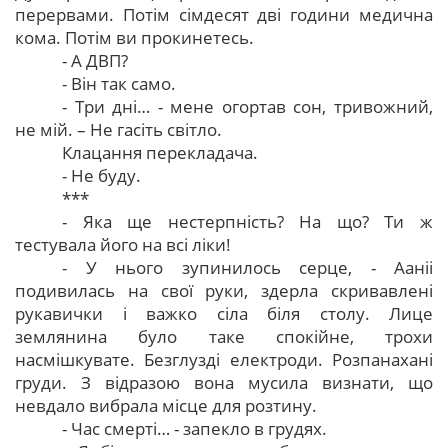
перервами. Потім сімдесят дві години медична
кома. Потім ви прокинетесь.
- А ДВП?
- Він так само.
- Три дні… - мене огортав сон, тривожний,
не мій. – Не гасіть світло.
Клацання перекладача.
- Не буду.
***
- Яка ще нестерпність? На що? Ти ж
тестувала його на всі ліки!
- У нього зупинилось серце, - Ааніі
подивилась на свої руки, здерла скривавлені
рукавички і важко сіла біля столу. Лице
землянина було таке спокійне, трохи
насмішкувате. Безглузді електроди. Розпанахані
груди. З відразою вона мусила визнати, що
невдало вибрала місце для розтину.
- Час смерті… - запекло в грудях.