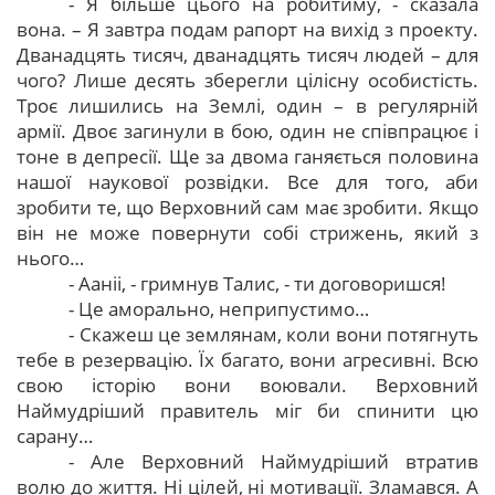
- Я більше цього на робитиму, - сказала
вона. – Я завтра подам рапорт на вихід з проекту.
Дванадцять тисяч, дванадцять тисяч людей – для
чого? Лише десять зберегли цілісну особистість.
Троє лишились на Землі, один – в регулярній
армії. Двоє загинули в бою, один не співпрацює і
тоне в депресії. Ще за двома ганяється половина
нашої наукової розвідки. Все для того, аби
зробити те, що Верховний сам має зробити. Якщо
він не може повернути собі стрижень, який з
нього…
- Ааніі, - гримнув Талис, - ти договоришся!
- Це аморально, неприпустимо…
- Скажеш це землянам, коли вони потягнуть
тебе в резервацію. Їх багато, вони агресивні. Всю
свою історію вони воювали. Верховний
Наймудріший правитель міг би спинити цю
сарану…
- Але Верховний Наймудріший втратив
волю до життя. Ні цілей, ні мотивації. Зламався. А