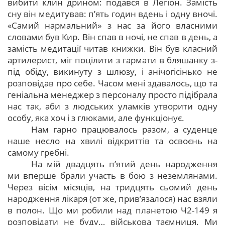
вибити клин дрином: подався в Легіон. Замість
сну він медитував: п’ять годин вдень і одну вночі.
«Самий нармальний» з нас за його власними
словами був Кир. Він спав в ночі, не спав в день, а
замість медитації читав книжки. Він був класний
артилерист, міг поцілити з гармати в бляшанку з-
під обіду, викинуту з шлюзу, і анічогісінько не
розповідав про себе. Часом мені здавалось, що та
геніальна менеджер з персоналу просто підібрала
нас так, аби з людських уламків утворити одну
особу, яка хоч і з глюками, але функціонує.
Нам гарно працювалось разом, а суденце
наше несло на хвилі відкриттів та освоєнь на
самому гребні.
На мій двадцять п’ятий день народження
ми вперше брали участь в бою з неземлянами.
Через вісім місяців, на тридцять сьомий день
народження лікаря (от же, прив’язалося) нас взяли
в полон. Що ми робили над планетою Ч2-149 я
розповідати не буду… військова таємниця. Ми