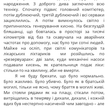
народження. З доброго дива заглючило всю
техніку. Спочатку підвис головний комп’ютер,
потім дублюючий, третій дублюючий і всі серваки
зациклились. А потім вимкнулось світло і
припинилось генерування кисню. На безглуздій
бляшанці, що бовталась в просторі за тисячі
кілометрів від баз та скавучала на аварійних
частотах про допомогу, нас було три сотні людей.
Майже на осліп, при світлі комунікаторів та
лікарських ліхтариків ми розійшлись по
«резервуарах»: дві зали, куди механічні насоси
подавали кисень, як крапельниця подає ліки:
стільки-то на хвилину, аби не вмерти.
Я не буду брехати, що було нормально.
Було жахливо. Було убивчо. Було як в братській
могилі, тільки не ясно, чому браття в могилі живі.
Ми стояли рядами як на плацу, стікали потом,
витріщались в темряву і дихали, дихали, і кожній
вдих був нестерпно насиченій чим завгодно – але