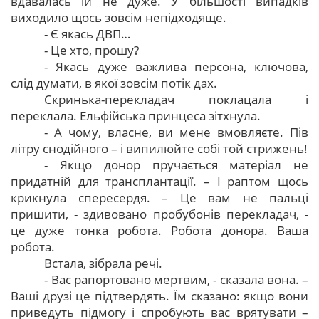
вдавалась їй не дуже. У більшості випадків
виходило щось зовсім непідходяще.
- Є якась ДВП…
- Це хто, прошу?
- Якась дуже важлива персона, ключова,
слід думати, в якої зовсім потік дах.
Скринька-перекладач поклацала і
переклала. Ельфійська принцеса зітхнула.
- А чому, власне, ви мене вмовляєте. Пів
літру снодійного – і випилюйте собі той стрижень!
- Якщо донор пручається матеріал не
придатній для трансплантації. – І раптом щось
крикнула спересердя. – Це вам не пальці
пришити, - здивовано пробубонів перекладач, -
це дуже тонка робота. Робота донора. Ваша
робота.
Встала, зібрала речі.
- Вас рапортовано мертвим, - сказала вона. –
Ваші друзі це підтвердять. Їм сказано: якщо вони
приведуть підмогу і спробують вас врятувати –