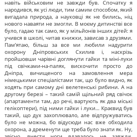
навіть військовим не завжди був. Спочатку я
народився, як усі люди, тим самим способом, який
вигадала природа, а науковці як не бились, ніц
нового наваяти не змогли. В моєму дитинстві все
було, гадаю так само, як у мільйонів інших дітей: я
учився в школі, читав книжки, зависав з друзями.
Пам’ятаю, більш за все ми любили надурити
охорону Дніпровських Схилив і, наскрізь
пройшовши чарівні доглянути гайки та міні-луки
під свічками-на-палях, вискочити просто до
Дніпра, вичищеного на замовлення мера
німецькими спеціалістами так, що було видно, як
ходять при самому дні велетенські рибини. А на
другому березі – такий самій щільний ряд свічок
(апартаменти там, до речі, вартують як два міські
гелікоптери), під ними гайки і луки… Краєвид був
такий, що дух захоплювало, але відпружуватись
було не можна, бо відусюди нас вже обходила
охорона, а дременути ще треба було знати як. Ну,
звісно, внести ноги вдавалось не завжди.