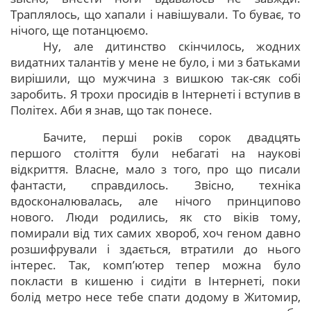
Траплялось, що хапали і навішували. То буває, то
нічого, ще потанцюємо.
Ну, але дитинство скінчилось, жодних
видатних талантів у мене не було, і ми з батьками
вирішили, що мужчина з вишкою так-сяк собі
заробить. Я трохи просидів в Інтернеті і вступив в
Політех. Аби я знав, що так понесе.
Бачите, перші років сорок двадцять
першого століття були небагаті на наукові
відкриття. Власне, мало з того, про що писали
фантасти, справдилось. Звісно, техніка
вдосконалювалась, але нічого принципово
нового. Люди родились, як сто віків тому,
помирали від тих самих хвороб, хоч геном давно
розшифрували і здається, втратили до нього
інтерес. Так, комп’ютер тепер можна було
покласти в кишеню і сидіти в Інтернеті, поки
болід метро несе тебе спати додому в Житомир,