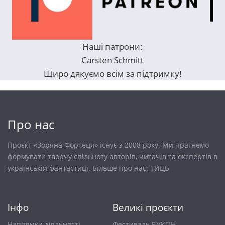
Наші патрони:
Carsten Schmitt
Щиро дякуємо всім за підтримку!
Про нас
Проєкт «Зоряна Фортеця» існує з 2008 року. Ми прагнемо
формувати творчу спільноту авторів, читачів та експертів в
українській фантастиці. Більше про нас:
ТИЦЬ
Інфо
Великі проєкти
Напрямки діяльності
Фестиваль БУКОН