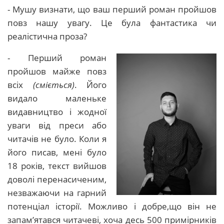
- Мушу визнати, що ваш перший роман пройшов
повз нашу увагу. Це була фантастика чи
реалістична проза?
- Перший роман
пройшов майже повз
всіх
(сміється)
. Його
видало маленьке
видавництво і жодної
уваги від преси або
читачів не було. Коли я
його писав, мені було
18 років, текст вийшов
доволі перенасиченим,
незважаючи на гарний
потенціал історії. Можливо і добре,що він не
запам’ятався читачеві, хоча десь 500 примірників