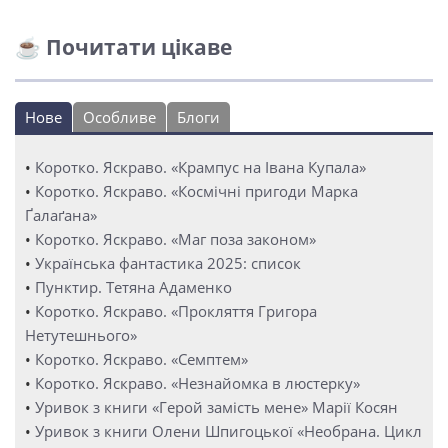
☕ Почитати цікаве
Нове
Особливе
Блоги
•
Коротко. Яскраво. «Крампус на Івана Купала»
•
Коротко. Яскраво. «Космічні пригоди Марка
Ґалаґана»
•
Коротко. Яскраво. «Маг поза законом»
•
Українська фантастика 2025: список
•
Пунктир. Тетяна Адаменко
•
Коротко. Яскраво. «Прокляття Григора
Нетутешнього»
•
Коротко. Яскраво. «Семптем»
•
Коротко. Яскраво. «Незнайомка в люстерку»
•
Уривок з книги «Герой замість мене» Марії Косян
•
Уривок з книги Олени Шпигоцької «Необрана. Цикл