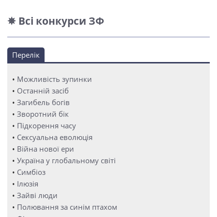
✵ Всі конкурси ЗФ
Перелік
•
Можливість зупинки
•
Останній засіб
•
Загибель богів
•
Зворотний бік
•
Підкорення часу
•
Сексуальна еволюція
•
Війна нової ери
•
Україна у глобальному світі
•
Симбіоз
•
Ілюзія
•
Зайві люди
•
Полювання за синім птахом