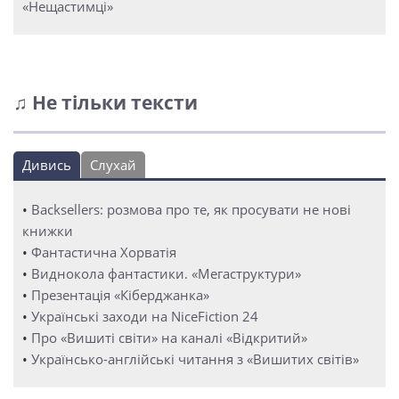
«Нещастимці»
♫ Не тільки тексти
Дивись
Слухай
•
Backsellers: розмова про те, як просувати не нові
книжки
•
Фантастична Хорватія
•
Виднокола фантастики. «Мегаструктури»
•
Презентація «Кіберджанка»
•
Українські заходи на NiceFiction 24
•
Про «Вишиті світи» на каналі «Відкритий»
•
Українсько-англійські читання з «Вишитих світів»