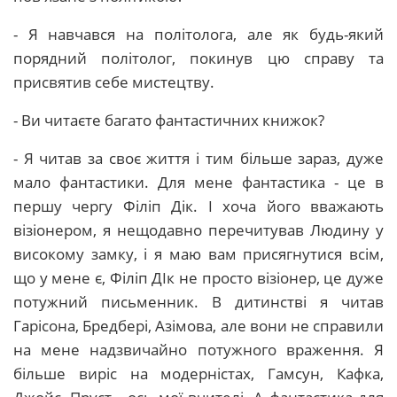
- Я навчався на політолога, але як будь-який
порядний політолог, покинув цю справу та
присвятив себе мистецтву.
- Ви читаєте багато фантастичних книжок?
- Я читав за своє життя і тим більше зараз, дуже
мало фантастики. Для мене фантастика - це в
першу чергу Філіп Дік. І хоча його вважають
візіонером, я нещодавно перечитував Людину у
високому замку, і я маю вам присягнутися всім,
що у мене є, Філіп ДІк не просто візіонер, це дуже
потужний письменник. В дитинстві я читав
Гарісона, Бредбері, Азімова, але вони не справили
на мене надзвичайно потужного враження. Я
більше виріс на модерністах, Гамсун, Кафка,