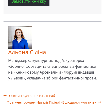
Замовити книжку
Альона Сіліна
Менеджерка культурних подiй, кураторка
«Зоряної фортеці» та спецпроєктів з фантастики
на «Книжковому Арсеналі» й «Форумі видавців
у Львові», укладачка збірок фантастичної прози.
Онлайн-зустріч із В.Е. Шваб
Фрагмент роману Наталії Пікіної «Володарки курганів»