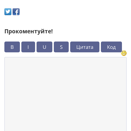
Прокоментуйте!
B
I
U
S
Цитата
Код