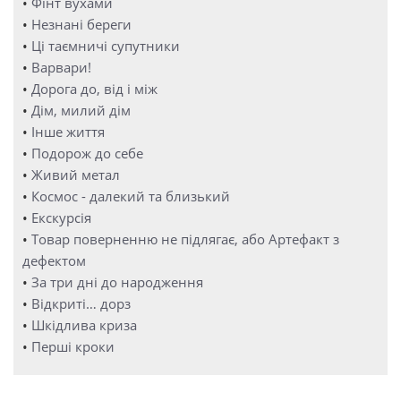
•
Фінт вухами
•
Незнані береги
•
Ці таємничі супутники
•
Варвари!
•
Дорога до, від і між
•
Дім, милий дім
•
Інше життя
•
Подорож до себе
•
Живий метал
•
Космос - далекий та близький
•
Екскурсія
•
Товар поверненню не підлягає, або Артефакт з
дефектом
•
За три дні до народження
•
Відкриті… дорз
•
Шкідлива криза
•
Перші кроки