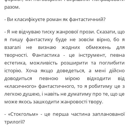
разом.
- Ви класифікуєте роман як фантастичний?
- Я не відчуваю тиску жанрової прози. Сказати, що
я пишу фантастику буде не зовсім вірно, бо я
взагалі не визнаю жодних обмежень для
творчості. Фантастика - це інструмент, певна
естетика, можливість розширити та поглибити
історію. Хоча якщо доведеться, а мені дійсно
доводиться певною мірою відходити від
«класичного» фантастичного, то я робитиму це з
легкою душею, і навіть не думатиму про те, що це
може якось зашкодити жанровості твору.
- «Стокгольм» - це перша частина запланованої
трилогії?