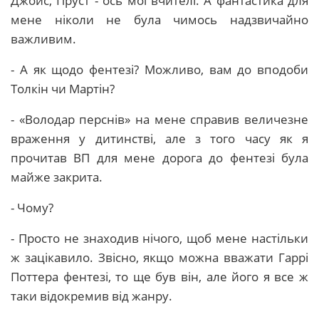
Джойс, Пруст - ось мої вчителі. А фантастика для
мене ніколи не була чимось надзвичайно
важливим.
- А як щодо фентезі? Можливо, вам до вподоби
Толкін чи Мартін?
- «Володар перснів» на мене справив величезне
враження у дитинстві, але з того часу як я
прочитав ВП для мене дорога до фентезі була
майже закрита.
- Чому?
- Просто не знаходив нічого, щоб мене настільки
ж зацікавило. Звісно, якщо можна вважати Гаррі
Поттера фентезі, то ще був він, але його я все ж
таки відокремив від жанру.