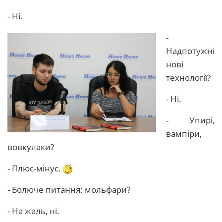
- Ні.
-
Надпотужні
нові
технології?
- Ні.
- Упирі,
вампіри,
вовкулаки?
- Плюс-мінус.
- Болюче питання: мольфари?
- На жаль, ні.