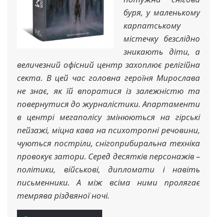
буря, у маленькому
карпатському
містечку безслідно
зникають діти, а
величезний офісний центр захоплює релігійна
секта. В цей час головна героїня Мирослава
не знає, як їй впоратися із залежністю та
повернутися до журналістики. Апартаменти
в центрі мегаполісу змінюються на гірські
пейзажі, міцна кава на психотропні речовини,
чуються постріли, снігоприбиральна техніка
провокує затори. Серед десятків персонажів –
політики, військові, дипломати і навіть
письменники. А між всіма ними пролягає
темрява різдвяної ночі.