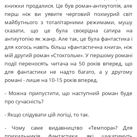
книжки продалися. Це був роман-антиутопія, але
перш ніж ви уявите черговий похмурий світ
майбутнього з тоталітарними режимами, мушу
сказати, що це була своєрідна сатира на
антиутопію як жанр. Але так, це була фантастика і
для когось навіть більш «фантастична книга», ніж
мій другий роман «Стокгольм». У першому романі
події переносять читача на 50 років вперед, що
для фантастики не надто багато, а у другому
романі - лише на 10-15 років вперед.
- Можна припустити, що наступний роман буде
про сучасність?
- Якщо слідувати цій логіці, то так.
- Чому саме видавництво «Темпора»? Для
прихильників фантастики, які шукатимуть