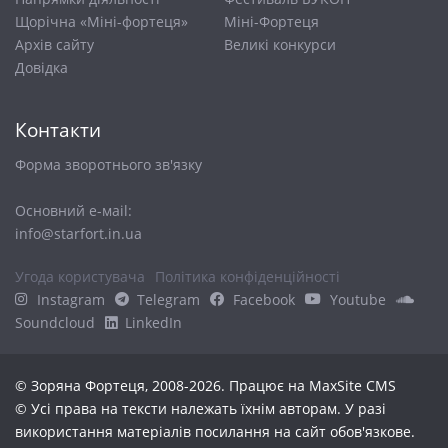
Щорічна «Міні-фортеця»
Міні-Фортеця
Архів сайту
Великі конкурси
Довiдка
Контакти
Форма зворотнього зв'язку
Основний е-маіl:
info@starfort.in.ua
Угода користувача
Політика конфіденційності
Instagram
Telegram
Facebook
Youtube
Soundcloud
LinkedIn
© Зоряна Фортеця, 2008-2026. Працює на
MaxSite CMS
© Усі права на тексти належать їхнім авторам. У разі
використання матеріалів посилання на сайт обов'язкове.