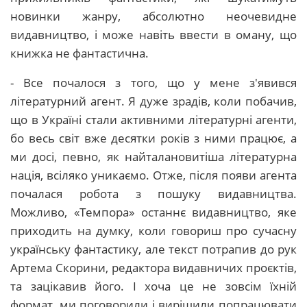
новинки жанру, абсолютно неочевидне
видавництво, і може навіть ввести в оману, що
книжка не фантастична.
- Все почалося з того, що у мене з'явився
літературний агент. Я дуже зрадів, коли побачив,
що в Україні стали активними літературні агенти,
бо весь світ вже десятки років з ними працює, а
ми досі, певно, як найталановитіша літературна
нація, всіляко уникаємо. Отже, після появи агента
почалася робота з пошуку видавництва.
Можливо, «Темпора» останнє видавництво, яке
приходить на думку, коли говориш про сучасну
українську фантастику, але текст потрапив до рук
Артема Скорини, редактора видавничих проєктів,
та зацікавив його. І хоча це не зовсім їхній
формат, ми поговорили і вирішили попрацювати