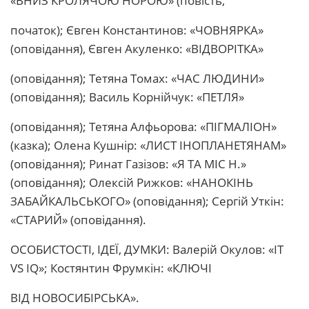
«ВНИЗ КРОЛЯЧОЮ НОРОЮ» (повість,
початок); Євген Константинов: «ЧОВНЯРКА»
(оповідання), Євген Акуленко: «ВІДВОРІТКА»
(оповідання); Тетяна Томах: «ЧАС ЛЮДИНИ»
(оповідання); Василь Корнійчук: «ПЕТЛЯ»
(оповідання); Тетяна Алфьорова: «ПІГМАЛІОН»
(казка); Олена Кушнір: «ЛИСТ ІНОПЛАНЕТЯНАМ»
(оповідання); Ринат Газізов: «Я ТА МІС Н.»
(оповідання); Олексій Рижков: «НАНОКІНЬ
ЗАБАЙКАЛЬСЬКОГО» (оповідання); Сергій Уткін:
«СТАРИЙ» (оповідання).
ОСОБИСТОСТІ, ІДЕЇ, ДУМКИ: Валерій Окулов: «IT
VS IQ»; Костянтин Фрумкін: «КЛЮЧІ
ВІД НОВОСИБІРСЬКА».