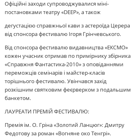
Офіційні заходи супроводжувалися міні-
постановками театру «DEEP», а також
дегустацією справжньої кави з астероїда Церера
від спонсора фестивалю Ігоря Грінчевського.
Від спонсора фестивалю видавництва «ЕКСМО»
кожен учасник отримав по примірнику збірника
«Справжня Фантастика-2010» з оповіданнями
переможців семінарів і майстер-класів
торішнього фестивалю. Увінчався захід
розкішним святковим феєрверком з подальшим
банкетом.
ЛАУРЕАТИ ПРЕМІЙ ФЕСТИВАЛЮ:
Премія ім. О. Гріна «Золотий Ланцюг»: Дмитру
Федотову за роман «Вогняне око Тенгрі».