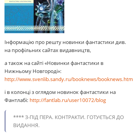
Інформацію про решту новинки фантастики див.
на профільних сайтах видавництв,
а також на сайті «Новинки фантастики в
Нижньому Новгороді»:
http://www.svenlib.sandy.ru/booknews/booknews.htm
і в колонці з оглядом новинок фантастики на
Фантлабі:
http://fantlab.ru/user10072/blog
**** З-ПІД ПЕРА. КОHТРАКТИ. ГОТУЄТЬСЯ ДО
ВИДАHНЯ.