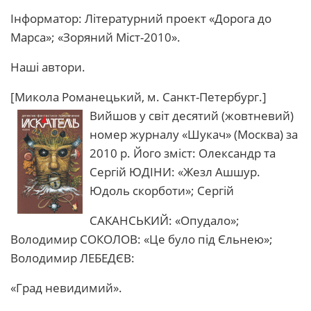
Інформатор: Літературний проект «Дорога до
Марса»; «Зоряний Міст-2010».
Наші автори.
[Микола Романецький, м. Санкт-Петербург.]
Вийшов у світ десятий (жовтневий)
номер журналу «Шукач» (Москва) за
2010 р. Його зміст: Олександр та
Сергій ЮДІНИ: «Жезл Ашшур.
Юдоль скорботи»; Сергій
САКАНСЬКИЙ: «Опудало»;
Володимир СОКОЛОВ: «Це було під Єльнею»;
Володимир ЛЕБЕДЄВ:
«Град невидимий».