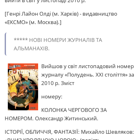
вийти в світ у листопаді 2010 р.
[Генрі Лайон Олді (м. Харків) - видавництво
«ЕКСМО» (м. Москва).]
***** HОВІ НОМЕРИ ЖУРHАЛІВ ТА
АЛЬМАНАХІВ.
Вийшов у світ листопадовий номер
журналу «Полудень. XXI століття» за
2010 р. Зміст
номеру:
КОЛОНКА ЧЕРГОВОГО ЗА
НОМЕРОМ. Олександр Житинський.
ІСТОРІЇ, ОБЛИЧЧЯ, ФАНТАЗІЇ: Михайло Шевляков: