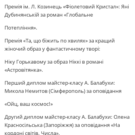
Премія ім. Л. Козинець «Фіолетовий Кристал»: Яні
Дубинянській за роман «Глобальне
Потепління».
Премія «Та, що біжить по хвилях» за кращий
жіночий образ у фантастичному творі:
Ніку Горькавому за образ Ніккі в романі
«Астровітянка».
Перший диплом майстер-класу А. Балабухи:
Микола Немитов (Сімферополь) за оповідання
«Ойц, ваш космос!»
Другий диплом майстер-класу А. Балабухи: Олена
Красносільська (Запоріжжя) за оповідання «На
кордоні світів. Числа».