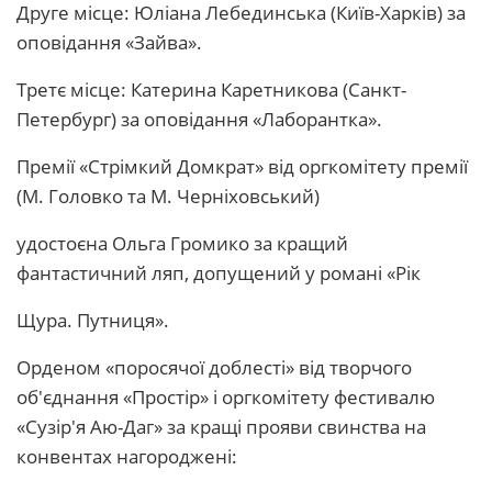
Друге місце: Юліана Лебединська (Київ-Харків) за
оповідання «Зайва».
Третє місце: Катерина Каретникова (Санкт-
Петербург) за оповідання «Лаборантка».
Премії «Стрімкий Домкрат» від оргкомітету премії
(М. Головко та М. Черніховський)
удостоєна Ольга Громико за кращий
фантастичний ляп, допущений у романі «Рік
Щура. Путниця».
Орденом «поросячої доблесті» від творчого
об'єднання «Простір» і оргкомітету фестивалю
«Сузір'я Аю-Даг» за кращі прояви свинства на
конвентах нагороджені: