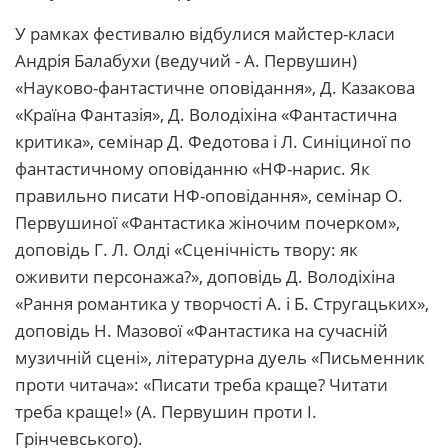
У рамках фестивалю відбулися майстер-класи
Андрія Балабухи (ведучий - А. Первушин)
«Науково-фантастичне оповідання», Д. Казакова
«Країна Фантазія», Д. Володіхіна «Фантастична
критика», семінар Д. Федотова і Л. Синіциної по
фантастичному оповіданню «НФ-нарис. Як
правильно писати НФ-оповідання», семінар О.
Первушиної «Фантастика жіночим почерком»,
доповідь Г. Л. Олді «Сценічність твору: як
оживити персонажа?», доповідь Д. Володіхіна
«Рання романтика у творчості А. і Б. Стругацьких»,
доповідь Н. Мазової «Фантастика на сучасній
музичній сцені», літературна дуель «Письменник
проти читача»: «Писати треба краще? Читати
треба краще!» (А. Первушин проти І.
Грінчевського).