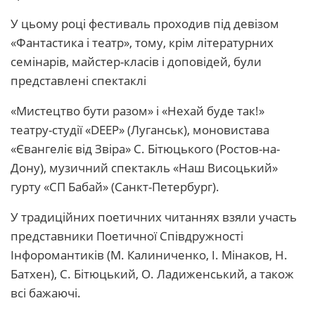
У цьому році фестиваль проходив під девізом
«Фантастика і театр», тому, крім літературних
семінарів, майстер-класів і доповідей, були
представлені спектаклі
«Мистецтво бути разом» і «Нехай буде так!»
театру-студії «DEEP» (Луганськ), моновистава
«Євангеліє від Звіра» С. Бітюцького (Ростов-на-
Дону), музичний спектакль «Наш Висоцький»
гурту «СП Бабай» (Санкт-Петербург).
У традиційних поетичних читаннях взяли участь
представники Поетичної Співдружності
Інфоромантиків (М. Калиниченко, І. Мінаков, Н.
Батхен), С. Бітюцький, О. Ладиженський, а також
всі бажаючі.