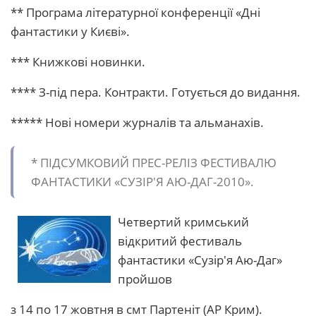
** Програма літературної конференції «Дні
фантастики у Києві».
*** Книжкові новинки.
**** З-під пера. Контракти. Готується до видання.
***** Нові номери журналів та альманахів.
* ПІДСУМКОВИЙ ПРЕС-РЕЛІЗ ФЕСТИВАЛЮ
ФАНТАСТИКИ «СУЗІР'Я АЮ-ДАГ-2010».
Четвертий кримський
відкритий фестиваль
фантастики «Сузір'я Аю-Даг»
пройшов
з 14 по 17 жовтня в смт Партеніт (АР Крим).