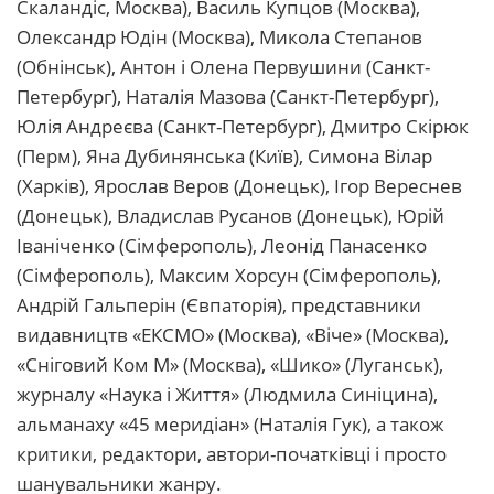
Скаландіс, Москва), Василь Купцов (Москва),
Олександр Юдін (Москва), Микола Степанов
(Обнінськ), Антон і Олена Первушини (Санкт-
Петербург), Наталія Мазова (Санкт-Петербург),
Юлія Андреєва (Санкт-Петербург), Дмитро Скірюк
(Перм), Яна Дубинянська (Київ), Симона Вілар
(Харків), Ярослав Веров (Донецьк), Ігор Вереснев
(Донецьк), Владислав Русанов (Донецьк), Юрій
Іваніченко (Сімферополь), Леонід Панасенко
(Сімферополь), Максим Хорсун (Сімферополь),
Андрій Гальперін (Євпаторія), представники
видавництв «ЕКСМО» (Москва), «Віче» (Москва),
«Сніговий Ком М» (Москва), «Шико» (Луганськ),
журналу «Наука і Життя» (Людмила Синіцина),
альманаху «45 меридіан» (Наталія Гук), а також
критики, редактори, автори-початківці і просто
шанувальники жанру.