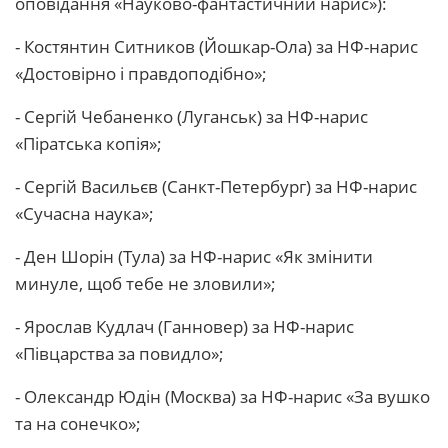
оповідання «Науково-фантастичний нарис»):
- Костянтин Ситников (Йошкар-Ола) за НФ-нарис
«Достовірно і правдоподібно»;
- Сергій Чебаненко (Луганськ) за НФ-нарис
«Піратська копія»;
- Сергій Васильєв (Санкт-Петербург) за НФ-нарис
«Сучасна наука»;
- Ден Шорін (Тула) за НФ-нарис «Як змінити
минуле, щоб тебе не зловили»;
- Ярослав Кудлач (Ганновер) за НФ-нарис
«Півцарства за повидло»;
- Олександр Юдін (Москва) за НФ-нарис «За вушко
та на сонечко»;