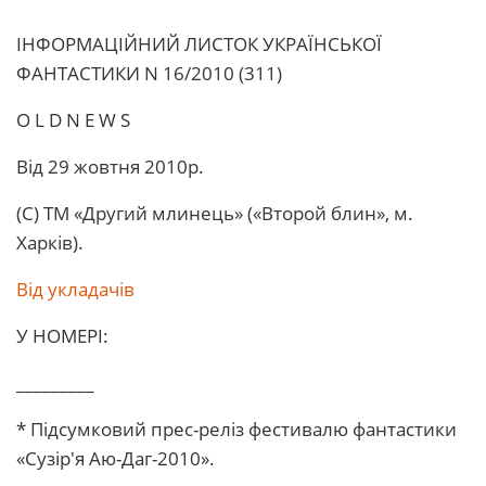
ІHФОРМАЦІЙНИЙ ЛИСТОК УКРАЇHСЬКОЇ
ФАHТАСТИКИ N 16/2010 (311)
O L D N E W S
Від 29 жовтня 2010р.
(С) ТМ «Другий млинець» («Второй блин», м.
Харків).
Від укладачів
У НОМЕРІ:
_________
* Підсумковий прес-реліз фестивалю фантастики
«Сузір'я Аю-Даг-2010».