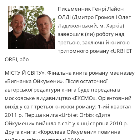
Письменник Генрі Лайон
ОЛДІ (Дмитро Громов і Олег
Ладиженський, м. Харків)
завершив (ли) роботу над
третьою, заключній книгою
тритомного роману «URBI ET
ORBI, або
МІСТУ Й СВІТУ». Фінальна книга роману має назву
«Вигнанка Ойкумени». Після остаточної
авторської редактури книга буде передана в
московське видавництво «ЕКСМО». Орієнтовний
вихід у світ третьої книжки роману: 1-ий квартал
2011 р. Перша книга «Urbi et Orbi»: «Дитя
Ойкумени» вийшла в світ у кінці серпня 2010 р.
Друга книга: «Королева Ойкумени» повинна