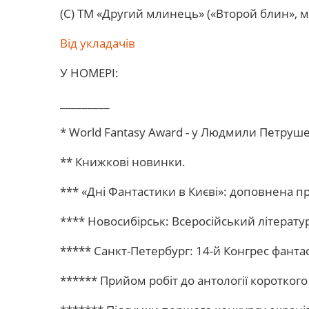
(С) ТМ «Другий млинець» («Второй блин», м.
Від укладачів
У НОМЕРІ:
_________
* World Fantasy Award - у Людмили Петруше
** Книжкові новинки.
*** «Дні Фантастики в Києві»: доповнена п
**** Новосибірськ: Всеросійський літерату
***** Санкт-Петербург: 14-й Конгрес фантас
****** Прийом робіт до антології коротког