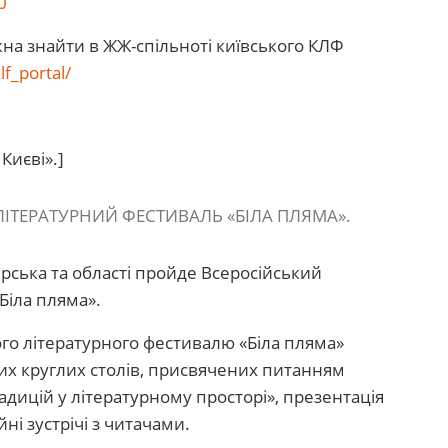
0
на знайти в ЖЖ-спільноті київського КЛФ
f_portal/
Києві».]
ЛІТЕРАТУРНИЙ ФЕСТИВАЛЬ «БІЛА ПЛЯМА».
ська та області пройде Всеросійський
Біла пляма».
ого літературного фестивалю «Біла пляма»
их круглих столів, присвячених питанням
адицій у літературному просторі», презентація
ні зустрічі з читачами.