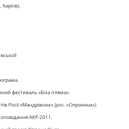
 Харків).
вської!
рограма.
рний фестиваль «Біла пляма».
тів Росії «Мандрівник»
(рос. «Странник»)
.
о оповідання АКР-2011.