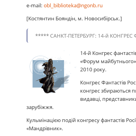
e-mail:
obl_biblioteka@ngonb.ru
[Костянтин Бояндін, м. Новосибірськ.]
***** САНКТ-ПЕТЕРБУРГ: 14-й КОНГРЕС
14-й Конгрес фантасті
«Форум майбутнього» 
2010 року.
Конгрес Фантастів Рос
конгрес збираються п
видавці, представники
зарубіжжя.
Кульмінацією подій конгресу фантастів Росі
«Мандрівник».