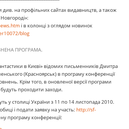
див. на профільних сайтах видавництв, а також
Новгороді»:
news.htm
і в колонці з оглядом новинок
ser10072/blog
ОВНЕНА ПРОГРАМА.
 Фантастики в Києві» відомих письменників Дмитра
пенського (Красноярськ) в програму конференції
овнень. Крім того, в оновленої версії програми
их будуть проходити заходи.
ть у столиці України з 11 по 14 листопада 2010.
биці і подати заявку на участь:
http://sf-
ну програму конференції: