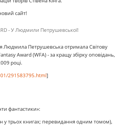
цій творів Стівена Кінга.
новий сайт!
D - У Людмили Петрушевської!
я Людмила Петрушевська отримала Світову
antasy Award (WFA) - за кращу збірку оповідань,
009 році.
1101/291583795.html
]
нти фантастики»:
н у трьох книгах; перевидання одним томом),