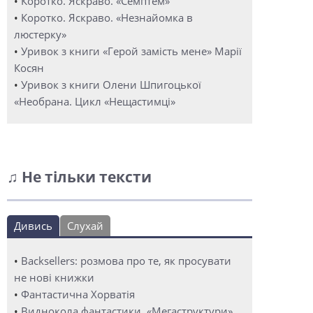
•
Коротко. Яскраво. «Семптем»
•
Коротко. Яскраво. «Незнайомка в
люстерку»
•
Уривок з книги «Герой замість мене» Марії
Косян
•
Уривок з книги Олени Шпигоцької
«Необрана. Цикл «Нещастимці»
♫ Не тільки тексти
Дивись
Слухай
•
Backsellers: розмова про те, як просувати
не нові книжки
•
Фантастична Хорватія
•
Виднокола фантастики. «Мегаструктури»