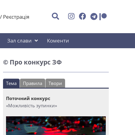
/
Реєстрація
Зал слави
Коменти
© Про конкурс ЗФ
Тема
Правила
Твори
Поточний конкурс
«Можливість зупинки»