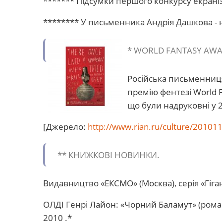
******* Підсумки першого конкурсу екраніза
******** У письменника Андрія Дашкова - 
* WORLD FANTASY AWAR
Російська письменниц
премію фентезі World F
що були надруковні у 2
[Джерело:
http://www.rian.ru/culture/2010
** КНИЖКОВІ НОВИНКИ.
Видавництво «ЕКСМО» (Москва), серія «Гіга
ОЛДІ Генрі Лайон: «Чорний Баламут» (рома
2010 .*