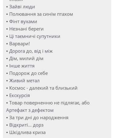
•
Зайві люди
•
Полювання за синім птахом
•
Фінт вухами
•
Незнані береги
•
Ці таємничі супутники
•
Варвари!
•
Дорога до, від і між
•
Дім, милий дім
•
Інше життя
•
Подорож до себе
•
Живий метал
•
Космос - далекий та близький
•
Екскурсія
•
Товар поверненню не підлягає, або
Артефакт з дефектом
•
За три дні до народження
•
Відкриті… дорз
•
Шкідлива криза