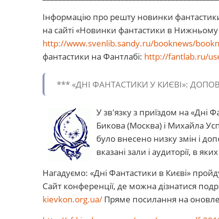
Інформацію про решту новинки фантастики 
на сайті «Новинки фантастики в Нижньому 
http://www.svenlib.sandy.ru/booknews/book
фантастики на Фантлабі:
http://fantlab.ru/u
*** «ДНІ ФАНТАСТИКИ У КИЄВІ»: ДОП
У зв'язку з приїздом на «Дні
Бикова (Москва) і Михайла Ус
було внесено низку змін і доп
вказані зали і аудиторії, в як
Нагадуємо: «Дні Фантастики в Києві» пройду
Сайт конференції, де можна дізнатися подро
kievkon.org.ua/
Пряме посилання на оновле