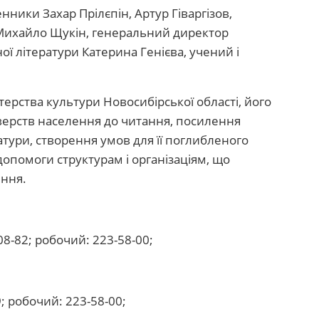
ники Захар Прілєпін, Артур Гіваргізов,
Михайло Щукін, генеральний директор
ої літератури Катерина Генієва, учений і
ерства культури Новосибірської області, його
верств населення до читання, посилення
атури, створення умов для її поглибленого
опомоги структурам і організаціям, що
ння.
8-82; робочий: 223-58-00;
; робочий: 223-58-00;