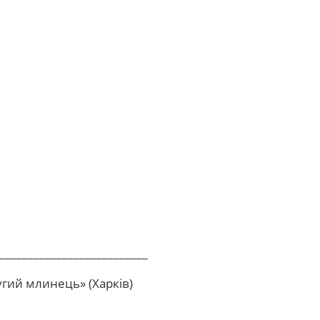
__________________________
угий млинець» (Харків)
__________________________