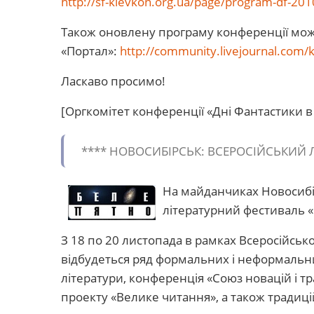
http://sf-kievkon.org.ua/page/program-df-201
Також оновлену програму конференції мож
«Портал»:
http://community.livejournal.com/kl
Ласкаво просимо!
[Оргкомітет конференції «Дні Фантастики в 
**** НОВОСИБІРСЬК: ВСЕРОСІЙСЬКИЙ 
На майданчиках Новосибір
літературний фестиваль «
З 18 по 20 листопада в рамках Всеросійськ
відбудеться ряд формальних і неформальн
літератури, конференція «Союз новацій і тр
проекту «Велике читання», а також традицій