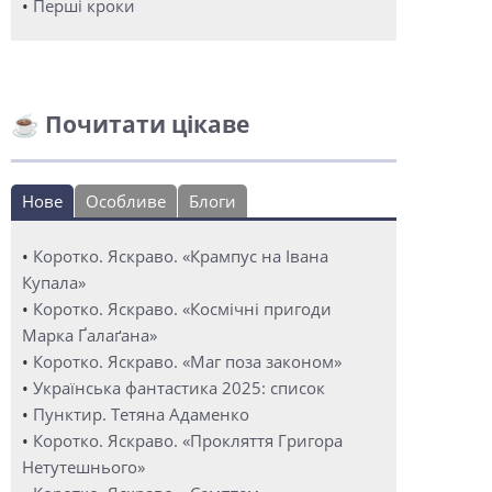
•
Перші кроки
☕ Почитати цікаве
Нове
Особливе
Блоги
•
Коротко. Яскраво. «Крампус на Івана
Купала»
•
Коротко. Яскраво. «Космічні пригоди
Марка Ґалаґана»
•
Коротко. Яскраво. «Маг поза законом»
•
Українська фантастика 2025: список
•
Пунктир. Тетяна Адаменко
•
Коротко. Яскраво. «Прокляття Григора
Нетутешнього»