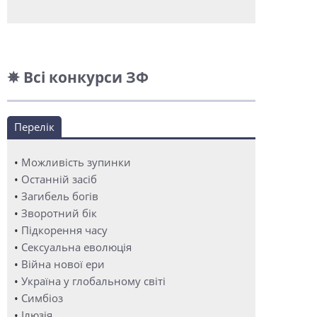
✵ Всі конкурси ЗФ
Перелік
•
Можливість зупинки
•
Останній засіб
•
Загибель богів
•
Зворотний бік
•
Підкорення часу
•
Сексуальна еволюція
•
Війна нової ери
•
Україна у глобальному світі
•
Симбіоз
•
Ілюзія