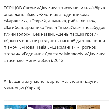
БОРЩОВ Євген: «Дівчинка з тисячею імен» (збірка
оповідань; Зміст: «Хлопчик з годинником»,
«Журавлик», «Старий, дівчинка, риба і лицар»,
«Загибель зрадника Тилля Тінехайма», «незабудок
тихий голос», [Без назви], «День першої грози»,
«Доки смерть не розлучить нас», «Віддзеркалення
півночі», «Нова Надія», «Шарманка», «Прогноз
погоди», «Годинник Декстера Меллорі», «Дівчинка
з тисячею імен»; дебют), 2012.
______________________________________________________
* - Видано за участю творчої майстерні «Другий
млинець» (Харків)
______________________________________________________