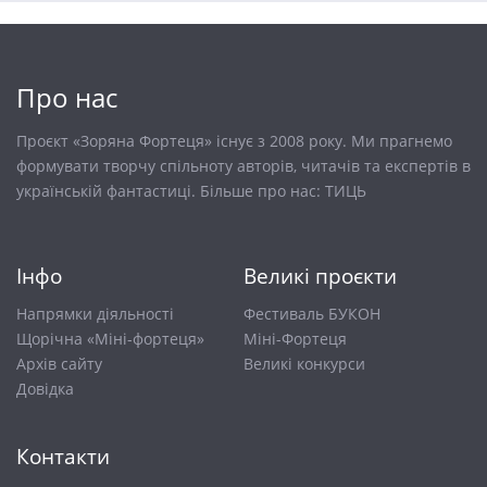
Про нас
Проєкт «Зоряна Фортеця» існує з 2008 року. Ми прагнемо
формувати творчу спільноту авторів, читачів та експертів в
українській фантастиці. Більше про нас:
ТИЦЬ
Інфо
Великі проєкти
Напрямки діяльності
Фестиваль БУКОН
Щорічна «Міні-фортеця»
Міні-Фортеця
Архів сайту
Великі конкурси
Довiдка
Контакти