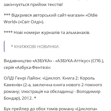
закінчується прийом текстів!
*** Відкрився авторський сайт-магазин «Oldie
World» («Світ Олді»).
**** Нові номери журналів та альманахів.
* КHИЖКОВІ HОВИHКИ.
Видавництво «АЗБУКА» - «АЗБУКА-Аттікус» (СПб.),
серія «Азбука-Фентезі»:
ОЛДІ Генрі Лайон: «Циклоп. Книга 2: Король
Каменів» (2-а, заключна книга нового 2-томного
роману; ілюстрація на обкладинці - Володимир
Бондар), 2012. *
Бук-трейлер до обох томів роману «Циклопа»