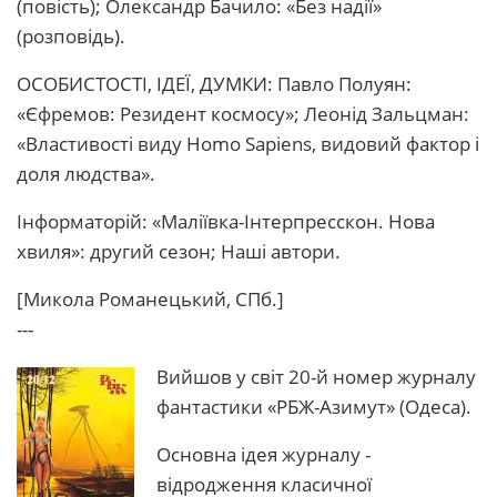
(повість); Олександр Бачило: «Без надії»
(розповідь).
ОСОБИСТОСТІ, ІДЕЇ, ДУМКИ: Павло Полуян:
«Єфремов: Резидент космосу»; Леонід Зальцман:
«Властивості виду Homo Sapiens, видовий фактор і
доля людства».
Інформаторій: «Маліївка-Інтерпресскон. Нова
хвиля»: другий сезон; Наші автори.
[Микола Романецький, СПб.]
---
Вийшов у світ 20-й номер журналу
фантастики «РБЖ-Азимут» (Одеса).
Основна ідея журналу -
відродження класичної