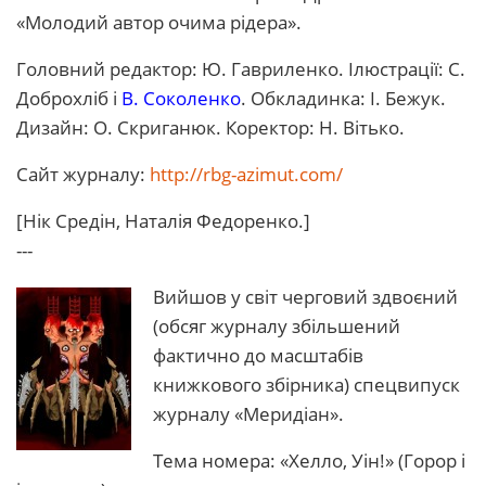
«Молодий автор очима рідера».
Головний редактор: Ю. Гавриленко. Ілюстрації: С. ​​
Доброхліб і
В. Соколенко
. Обкладинка: І. Бежук.
Дизайн: О. Скриганюк. Коректор: Н. Вітько.
Сайт журналу:
http://rbg-azimut.com/
[Нік Средін, Наталія Федоренко.]
---
Вийшов у світ черговий здвоєний
(обсяг журналу збільшений
фактично до масштабів
книжкового збірника) спецвипуск
журналу «Меридіан».
Тема номера: «Хелло, Уін!» (Горор і