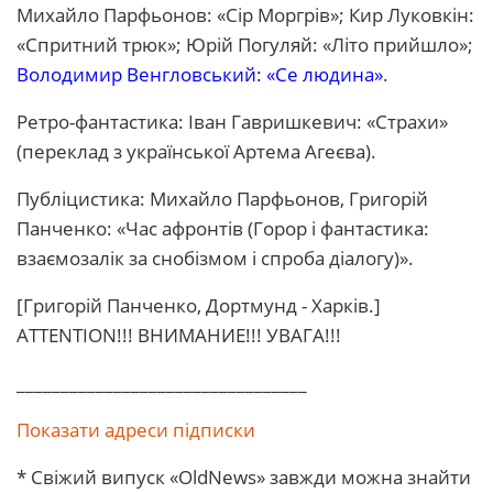
Михайло Парфьонов: «Сір Моргрів»; Кир Луковкін:
«Спритний трюк»; Юрій Погуляй: «Літо прийшло»;
Володимир Венгловський: «Се людина»
.
Ретро-фантастика: Іван Гавришкевич: «Страхи»
(переклад з української Артема Агеєва).
Публіцистика: Михайло Парфьонов, Григорій
Панченко: «Час афронтів (Горор і фантастика:
взаємозалік за снобізмом і спроба діалогу)».
[Григорій Панченко, Дортмунд - Харків.]
ATTENTION!!! ВHИМАHИЕ!!! УВАГА!!!
_________________________________
Показати адреси підписки
* Свіжий випуск «OldNews» завжди можна знайти