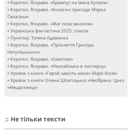
•
Коротко. Яскраво. «Крампус на Івана Купала»
•
Коротко. Яскраво. «Космічні пригоди Марка
Ґалаґана»
•
Коротко. Яскраво. «Маг поза законом»
•
Українська фантастика 2025: список
•
Пунктир. Тетяна Адаменко
•
Коротко. Яскраво. «Прокляття Григора
Нетутешнього»
•
Коротко. Яскраво. «Семптем»
•
Коротко. Яскраво. «Незнайомка в люстерку»
•
Уривок з книги «Герой замість мене» Марії Косян
•
Уривок з книги Олени Шпигоцької «Необрана. Цикл
«Нещастимці»
♫ Не тільки тексти