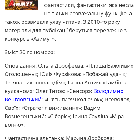
фантастики, фантастики, яка несла
не тільки розважальну функцію, а
також розвивала уяву читача. З 2010-го року
матеріали для публікації беруться переважно з
конкурсів «Азимут».
Зміст 20-го номера:
Оповідання: Ольга Дорофеєва: «Площа Важливих
Оголошень»; Юлія Фурзікова: «Побажай удачі»;
Тетяна Тихонова: «Дім»; Ганна Агнич: «Гамбіт з
вулканом»; Олег Титов: «Сенсор»;
Володимир
Венгловський
: «П'ять тисяч колючок»; Всеволод
Своїх: «Стратегія виживання»; Вадим
Вознесенський: «Сібаріс»; Ірина Сауліна «Міра
вогню».
Фантастична альтанка: Марина Дробкова: