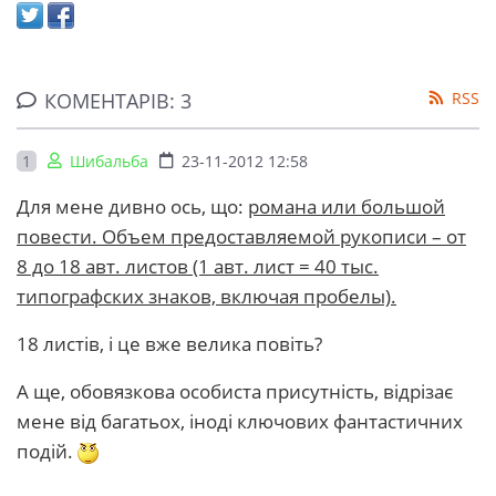
КОМЕНТАРІВ: 3
RSS
1
Шибальба
23-11-2012 12:58
Для мене дивно ось, що:
романа или большой
повести. Объем предоставляемой рукописи – от
8 до 18 авт. листов (1 авт. лист = 40 тыс.
типографских знаков, включая пробелы).
18 листів, і це вже велика повіть?
А ще, обовязкова особиста присутність, відрізає
мене від багатьох, іноді ключових фантастичних
подій.