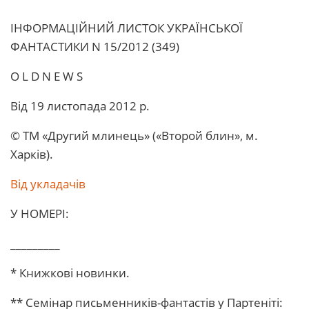
ІHФОРМАЦІЙНИЙ ЛИСТОК УКРАЇHСЬКОЇ
ФАHТАСТИКИ N 15/2012 (349)
O L D N E W S
Від 19 листопада 2012 р.
© ТМ «Другий млинець» («Второй блин», м.
Харків).
Від укладачів
У НОМЕРІ:
_________
* Книжкові новинки.
** Семінар письменників-фантастів у Партеніті: