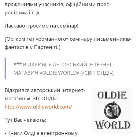
враженнями учасників, офіційними прес-
релізами і т. д.
Ласкаво просимо на семінар!
[Оргкомітет «романного» семінару письменників-
фантастів у Партеніті.]
*** ВІДКРИВСЯ АВТОРСЬКИЙ ІНТЕРНЕТ-
МАГАЗИН «OLDIE WORLD» («СВІТ ОЛДІ»).
Відкрився авторський інтернет-
магазин «СВІТ ОЛДІ»:
http://www.oldieworld.com/
Тут Вас чекають:
- Книги Олді в електронному