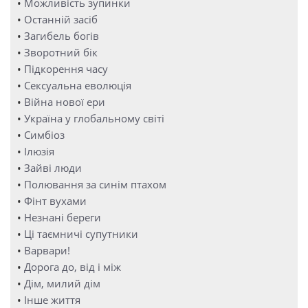
•
Можливість зупинки
•
Останній засіб
•
Загибель богів
•
Зворотний бік
•
Підкорення часу
•
Сексуальна еволюція
•
Війна нової ери
•
Україна у глобальному світі
•
Симбіоз
•
Ілюзія
•
Зайві люди
•
Полювання за синім птахом
•
Фінт вухами
•
Незнані береги
•
Ці таємничі супутники
•
Варвари!
•
Дорога до, від і між
•
Дім, милий дім
•
Інше життя