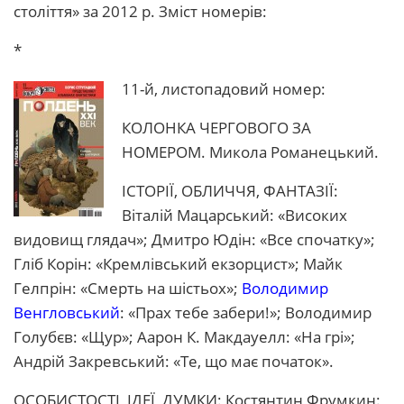
століття» за 2012 р. Зміст номерів:
*
11-й, листопадовий номер:
КОЛОНКА ЧЕРГОВОГО ЗА
НОМЕРОМ. Микола Романецький.
ІСТОРІЇ, ОБЛИЧЧЯ, ФАНТАЗІЇ:
Віталій Мацарський: «Високих
видовищ глядач»; Дмитро Юдін: «Все спочатку»;
Гліб Корін: «Кремлівський екзорцист»; Майк
Гелпрін: «Смерть на шістьох»;
Володимир
Венгловський
: «Прах тебе забери!»; Володимир
Голубєв: «Щур»; Аарон К. Макдауелл: «На грі»;
Андрій Закревський: «Те, що має початок».
ОСОБИСТОСТІ, ІДЕЇ, ДУМКИ: Костянтин Фрумкин: