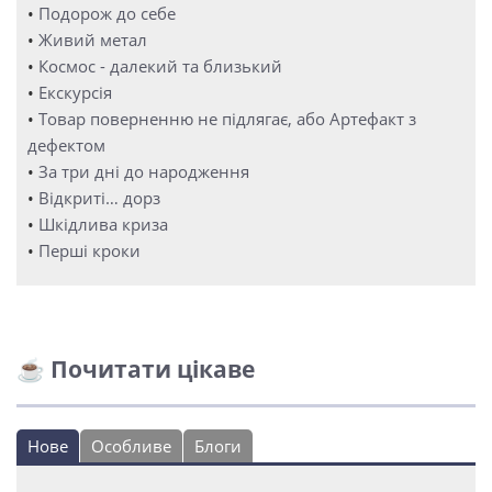
•
Подорож до себе
•
Живий метал
•
Космос - далекий та близький
•
Екскурсія
•
Товар поверненню не підлягає, або Артефакт з
дефектом
•
За три дні до народження
•
Відкриті… дорз
•
Шкідлива криза
•
Перші кроки
☕ Почитати цікаве
Нове
Особливе
Блоги