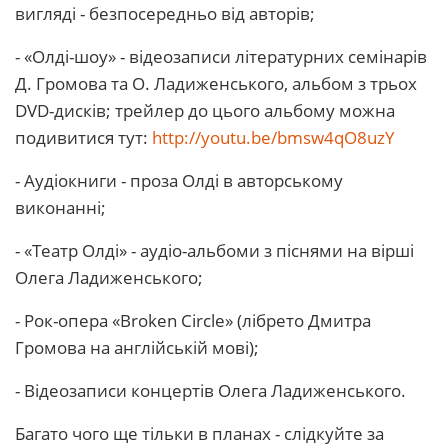
вигляді - безпосередньо від авторів;
- «Олді-шоу» - відеозаписи літературних семінарів
Д. Громова та О. Ладиженського, альбом з трьох
DVD-дисків; трейлер до цього альбому можна
подивитися тут:
http://youtu.be/bmsw4qO8uzY
- Аудіокниги - проза Олді в авторському
виконанні;
- «Театр Олді» - аудіо-альбоми з піснями на вірші
Олега Ладиженського;
- Рок-опера «Broken Circle» (лібрето Дмитра
Громова на англійській мові);
- Відеозаписи концертів Олега Ладиженського.
Багато чого ще тільки в планах - слідкуйте за