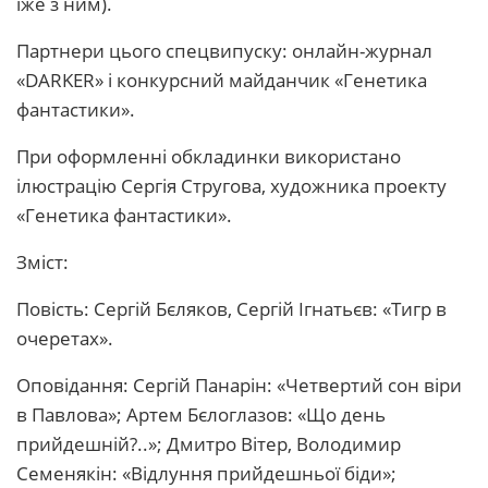
іже з ним).
Партнери цього спецвипуску: онлайн-журнал
«DARKER» і конкурсний майданчик «Генетика
фантастики».
При оформленні обкладинки використано
ілюстрацію Сергія Стругова, художника проекту
«Генетика фантастики».
Зміст:
Повість: Сергій Бєляков, Сергій Ігнатьєв: «Тигр в
очеретах».
Оповідання: Сергій Панарін: «Четвертий сон віри
в Павлова»; Артем Бєлоглазов: «Що день
прийдешній?..»; Дмитро Вітер, Володимир
Семенякін: «Відлуння прийдешньої біди»;