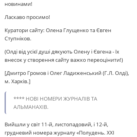
новинами!
Ласкаво просимо!
Куратори сайту: Олена Глущенко та Євген
Ступніков.
(Олді від усієї душі дякують Олену і Євгена - їх
внесок у створення сайту важко переоцінити!)
[Дмитро Громов і Олег Ладиженський (Г.Л. Олді),
м. Харків.]
**** HОВІ НОМЕРИ ЖУРHАЛІВ ТА
АЛЬМАНАХІВ.
Вийшли у світ 11-й, листопадовий, і 12-й,
грудневий номера журналу «Полудень. XXI