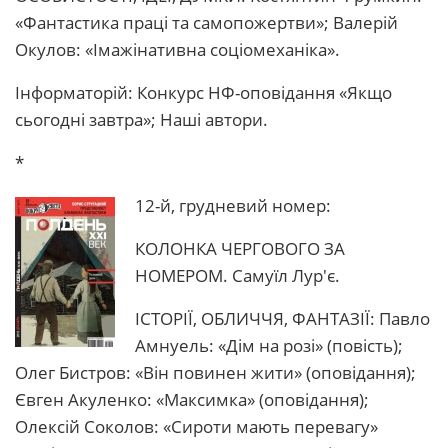
«Фантастика праці та самопожертви»; Валерій
Окулов: «Імажінативна соціомеханіка».
Інформаторій: Конкурс НФ-оповідання «Якщо
сьогодні завтра»; Наші автори.
*
12-й, грудневий номер:
КОЛОНКА ЧЕРГОВОГО ЗА
НОМЕРОМ. Самуїл Лур'є.
ІСТОРІЇ, ОБЛИЧЧЯ, ФАНТАЗІЇ: Павло
Амнуель: «Дім на розі» (повість);
Олег Бистров: «Він повинен жити» (оповідання);
Євген Акуленко: «Максимка» (оповідання);
Олексій Соколов: «Сироти мають перевагу»