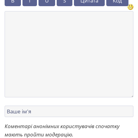
B
I
U
S
Цитата
Код
Коментарі анонімних користувачів спочатку
мають пройти модерацію.