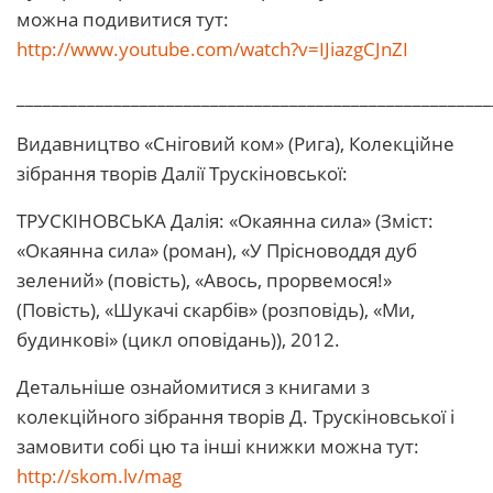
можна подивитися тут:
http://www.youtube.com/watch?v=IJiazgCJnZI
______________________________________________________
Видавництво «Сніговий ком» (Рига), Колекційне
зібрання творів Далії Трускіновської:
ТРУСКІНОВСЬКА Далія: «Окаянна сила» (Зміст:
«Окаянна сила» (роман), «У Прісноводдя дуб
зелений» (повість), «Авось, прорвемося!»
(Повість), «Шукачі скарбів» (розповідь), «Ми,
будинкові» (цикл оповідань)), 2012.
Детальніше ознайомитися з книгами з
колекційного зібрання творів Д. Трускіновської і
замовити собі цю та інші книжки можна тут:
http://skom.lv/mag