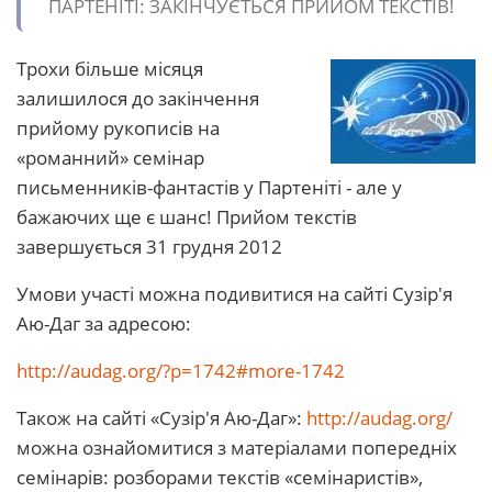
ПАРТЕНІТІ: ЗАКІНЧУЄТЬСЯ ПРИЙОМ ТЕКСТІВ!
Трохи більше місяця
залишилося до закінчення
прийому рукописів на
«романний» семінар
письменників-фантастів у Партеніті - але у
бажаючих ще є шанс! Прийом текстів
завершується 31 грудня 2012
Умови участі можна подивитися на сайті Сузір'я
Аю-Даг за адресою:
http://audag.org/?p=1742#more-1742
Також на сайті «Сузір'я Аю-Даг»:
http://audag.org/
можна ознайомитися з матеріалами попередніх
семінарів: розборами текстів «семінаристів»,