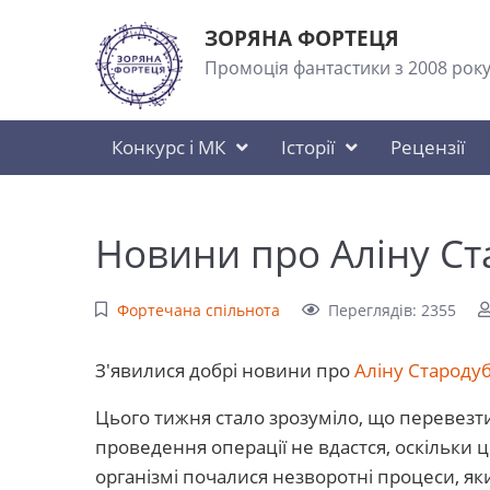
ЗОРЯНА ФОРТЕЦЯ
Промоція фантастики з 2008 рок
Конкурс і МК
Історії
Рецензії
Новини про Аліну С
Фортечана спільнота
Переглядів: 2355
З'явилися добрі новини про
Аліну Староду
Цього тижня стало зрозуміло, що перевезт
проведення операції не вдастся, оскільки це
організмі почалися незворотні процеси, як