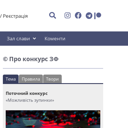
/
Реєстрація
Зал слави
Коменти
© Про конкурс ЗФ
Тема
Правила
Твори
Поточний конкурс
«Можливість зупинки»