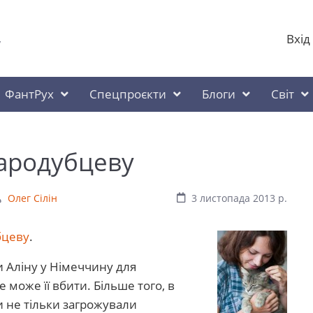
Вхід
у
ФантРух
Спецпроєкти
Блоги
Світ
тародубцеву
Олег Сілін
3 листопада 2013 р.
бцеву
.
и Аліну у Німеччину для
 може її вбити. Більше того, в
и не тільки загрожували