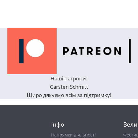
Наші патрони:
Carsten Schmitt
Щиро дякуємо всім за підтримку!
Інфо
Вели
Напрямки діяльності
Фести