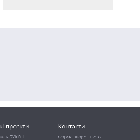
кі проєкти
Контакти
валь БУКОН
Форма зворотнього