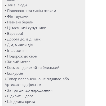
•
Зайві люди
•
Полювання за синім птахом
•
Фінт вухами
•
Незнані береги
•
Ці таємничі супутники
•
Варвари!
•
Дорога до, від і між
•
Дім, милий дім
•
Інше життя
•
Подорож до себе
•
Живий метал
•
Космос - далекий та близький
•
Екскурсія
•
Товар поверненню не підлягає, або
Артефакт з дефектом
•
За три дні до народження
•
Відкриті… дорз
•
Шкідлива криза