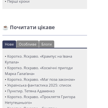
•
Перші кроки
☕ Почитати цікаве
Нове
Особливе
Блоги
•
Коротко. Яскраво. «Крампус на Івана
Купала»
•
Коротко. Яскраво. «Космічні пригоди
Марка Ґалаґана»
•
Коротко. Яскраво. «Маг поза законом»
•
Українська фантастика 2025: список
•
Пунктир. Тетяна Адаменко
•
Коротко. Яскраво. «Прокляття Григора
Нетутешнього»