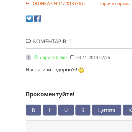
OLDNEWS N 11/2013 (361)
Гаряче сирим… б
КОМЕНТАРІВ: 1
1
Лариса Іллюк
03-11-2013 07:36
Наснаги їй і здоров'я!
Прокоментуйте!
B
I
U
S
Цитата
К