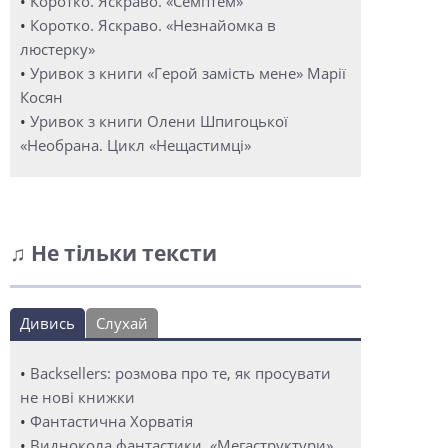
•
Коротко. Яскраво. «Семптем»
•
Коротко. Яскраво. «Незнайомка в
люстерку»
•
Уривок з книги «Герой замість мене» Марії
Косян
•
Уривок з книги Олени Шпигоцької
«Необрана. Цикл «Нещастимці»
♫ Не тільки тексти
Дивись
Слухай
•
Backsellers: розмова про те, як просувати
не нові книжки
•
Фантастична Хорватія
•
Виднокола фантастики. «Мегаструктури»