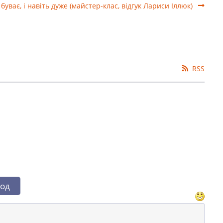
уває, і навіть дуже (майстер-клас, відгук Лариси Іллюк)
RSS
од