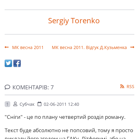
Sergiy Torenko
МК весна 2011
МК весна 2011. Відгук Д.Кузьменка
КОМЕНТАРІВ: 7
RSS
1
Субчак
02-06-2011 12:40
"Сніги" - це по плану четвертий розділ роману.
Текст буде абсолютно не попсовий, тому я просто
викладу його згодом на ГАКу, Літфорумі, або на