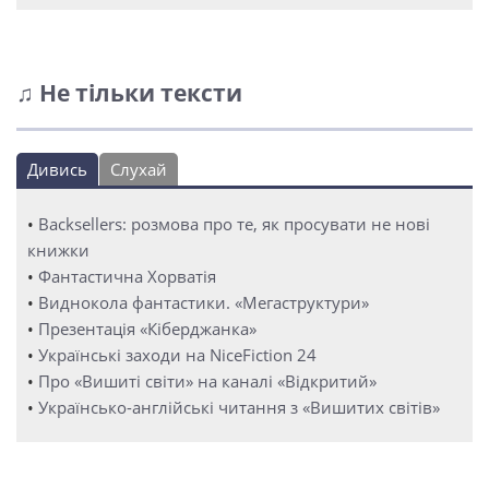
♫ Не тільки тексти
Дивись
Слухай
•
Backsellers: розмова про те, як просувати не нові
книжки
•
Фантастична Хорватія
•
Виднокола фантастики. «Мегаструктури»
•
Презентація «Кіберджанка»
•
Українські заходи на NiceFiction 24
•
Про «Вишиті світи» на каналі «Відкритий»
•
Українсько-англійські читання з «Вишитих світів»