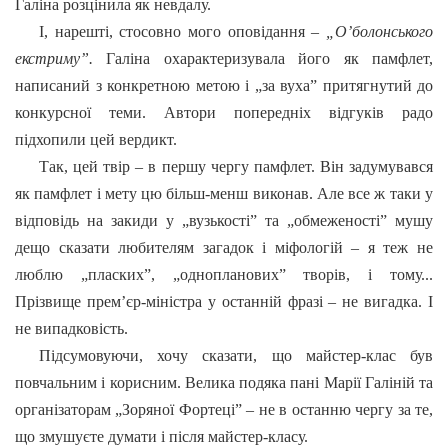
Галіна розцінила як невдалу.
І, нарешті, стосовно мого оповідання –
„О
’
болонського
екстриму”.
Галіна охарактеризувала його як памфлет,
написаний з конкретною метою і „за вуха” притягнутий до
конкурсної теми. Автори попередніх відгуків радо
підхопили цей вердикт.
Так, цей твір – в першу чергу памфлет. Він задумувався
як памфлет і мету цю більш-менш виконав. Але все ж таки у
відповідь на закиди у „вузькості” та „обмеженості” мушу
дещо сказати любителям загадок і міфологій – я теж не
люблю „пласких”, „однопланових” творів, і тому...
Прізвище прем’єр-міністра у останній фразі – не вигадка. І
не випадковість.
Підсумовуючи, хочу сказати, що майстер-клас був
повчальним і корисним. Велика подяка пані Марії Галіній та
організаторам „Зоряної Фортеці” – не в останню чергу за те,
що змушуєте думати і після майстер-класу.