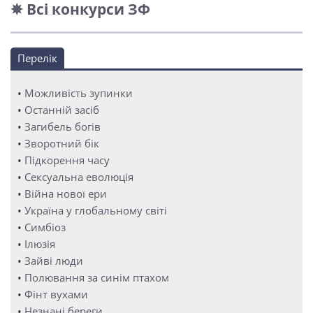
✵ Всі конкурси ЗФ
Перелік
•
Можливість зупинки
•
Останній засіб
•
Загибель богів
•
Зворотний бік
•
Підкорення часу
•
Сексуальна еволюція
•
Війна нової ери
•
Україна у глобальному світі
•
Симбіоз
•
Ілюзія
•
Зайві люди
•
Полювання за синім птахом
•
Фінт вухами
•
Незнані береги