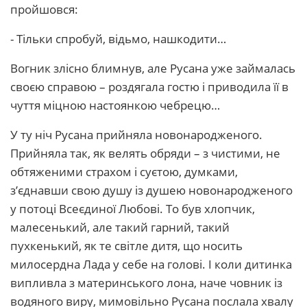
пройшовся:
- Тільки спробуй, відьмо, нашкодити…
Вогник злісно блимнув, але Русана уже займалась
своєю справою – роздягала гостю і приводила її в
чуття міцною настоянкою чебрецю…
У ту ніч Русана прийняла новонародженого.
Прийняла так, як велять обряди – з чистими, не
обтяженими страхом і суєтою, думками,
з’єднавши свою душу із душею новонародженого
у потоці Всеєдиної Любові. То був хлопчик,
малесенький, але такий гарний, такий
пухкенький, як те світле дитя, що носить
милосердна Лада у себе на голові. І коли дитинка
випливла з материнського лона, наче човник із
водяного виру, мимовільно Русана послала хвалу