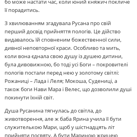
бо може настати час, коли юний княжич покличе
її порадитись.
З хвилюванням згадувала Русана про свій
перший досвід прийняття пологів. Це дійство
видавалось їй сповненим божественної сили,
дивної неповторної краси. Особливо та мить,
коли вона єднала свою душу із душею дитини,
була дивовижною, бо тоді усі Боги – покровителі
пологів постали перед нею у золотому світлі:
Рожаниці – Лада і Леля; Мокоша, Судениці, а
також боги Нави Мара і Велес, що дозволили душі
покинути їхній світ.
Душа Русанина тягнулась до світла, до
животворення, але ж баба Ярина учила її бути
служителькою Мари, щоб у шістнадцять літ
прийняти посвяту. А бути Мариною жрицею