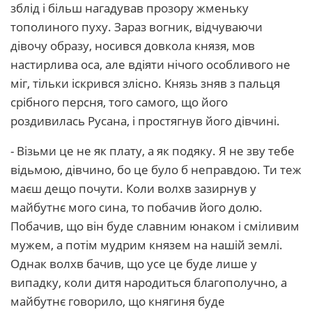
зблід і більш нагадував прозору жменьку
тополиного пуху. Зараз вогник, відчуваючи
дівочу образу, носився довкола князя, мов
настирлива оса, але вдіяти нічого особливого не
міг, тільки іскрився злісно. Князь зняв з пальця
срібного персня, того самого, що його
роздивилась Русана, і простягнув його дівчині.
- Візьми це не як плату, а як подяку. Я не зву тебе
відьмою, дівчино, бо це було б неправдою. Ти теж
маєш дещо почути. Коли волхв зазирнув у
майбутнє мого сина, то побачив його долю.
Побачив, що він буде славним юнаком і сміливим
мужем, а потім мудрим князем на нашій землі.
Однак волхв бачив, що усе це буде лише у
випадку, коли дитя народиться благополучно, а
майбутнє говорило, що княгиня буде