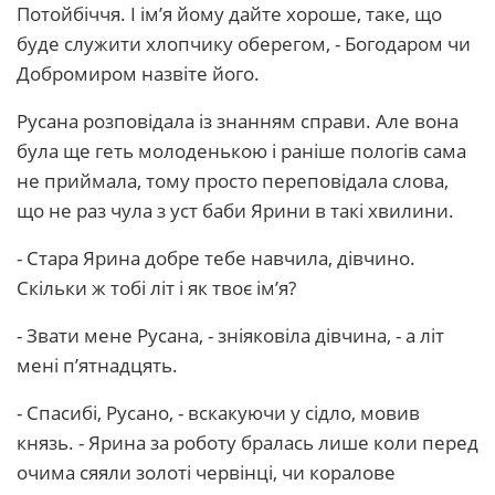
Потойбіччя. І ім’я йому дайте хороше, таке, що
буде служити хлопчику оберегом, - Богодаром чи
Добромиром назвіте його.
Русана розповідала із знанням справи. Але вона
була ще геть молоденькою і раніше пологів сама
не приймала, тому просто переповідала слова,
що не раз чула з уст баби Ярини в такі хвилини.
- Стара Ярина добре тебе навчила, дівчино.
Скільки ж тобі літ і як твоє ім’я?
- Звати мене Русана, - зніяковіла дівчина, - а літ
мені п’ятнадцять.
- Спасибі, Русано, - вскакуючи у сідло, мовив
князь. - Ярина за роботу бралась лише коли перед
очима сяяли золоті червінці, чи коралове