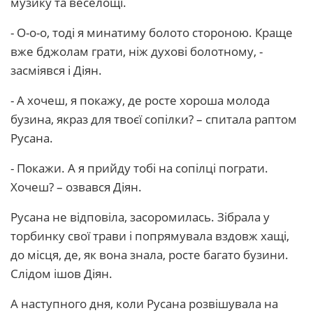
музику та веселощі.
- О-о-о, тоді я минатиму болото стороною. Краще
вже бджолам грати, ніж духові болотному, -
засміявся і Діян.
- А хочеш, я покажу, де росте хороша молода
бузина, якраз для твоєї сопілки? – спитала раптом
Русана.
- Покажи. А я прийду тобі на сопілці пограти.
Хочеш? – озвався Діян.
Русана не відповіла, засоромилась. Зібрала у
торбинку свої трави і попрямувала вздовж хащі,
до місця, де, як вона знала, росте багато бузини.
Слідом ішов Діян.
А наступного дня, коли Русана розвішувала на