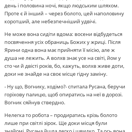
день і половина ночі, якщо людським шляхом.
Проте є й інший – через болото, цей наполовину
коротший, але небезпечніший удвічі.
Не може вона сидіти вдома: восени відбудеться
посвячення усіх обраниць Божих у жриці. Після
Ярини одна вона має прийняти її місію, але ж
душа не лежить. А волхв знає усе на світі, йом у
сто чи й двісті років, бо, кажуть, волхв живе доти,
доки не знайде на своє місце гідну заміну.
- Ну що, Вогнику, ходімо?- спитала Русана, беручи
горіхову палицю, щоб опиратись на неї в дорозі.
Вогник сяйнув ствердно.
Нелегка то робота – продиратись крізь болото
лише при світлі зірок. Ще доки місця були
знайомі, Русана йшла легко і швидко. Та ось вона