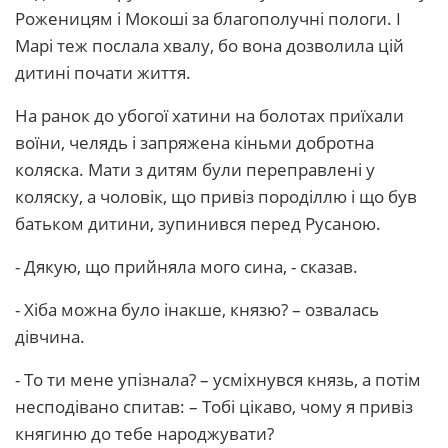
Роженицям і Мокоші за благополучні пологи. І
Марі теж послала хвалу, бо вона дозволила цій
дитині почати життя.
На ранок до убогої хатини на болотах приїхали
воїни, челядь і запряжена кіньми добротна
коляска. Мати з дитям були переправлені у
коляску, а чоловік, що привіз породіллю і що був
батьком дитини, зупинився перед Русаною.
- Дякую, що прийняла мого сина, - сказав.
- Хіба можна було інакше, князю? – озвалась
дівчина.
- То ти мене упізнала? – усміхнувся князь, а потім
несподівано спитав: – Тобі цікаво, чому я привіз
княгиню до тебе народжувати?