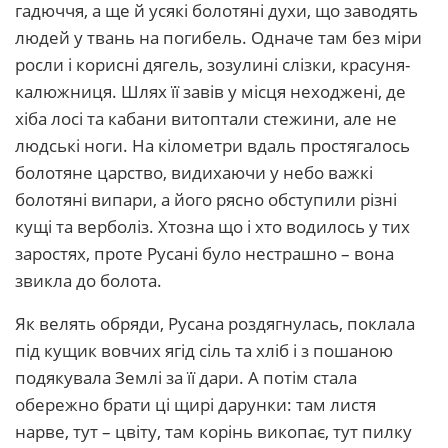
гадюччя, а ще й усякі болотяні духи, що заводять
людей у твань на погибель. Одначе там без міри
росли і корисні дягель, зозулині слізки, красуня-
калюжниця. Шлях її завів у місця неходжені, де
хіба лосі та кабани витоптали стежини, але не
людські ноги. На кілометри вдаль простягалось
болотяне царство, видихаючи у небо важкі
болотяні випари, а його рясно обступили різні
кущі та верболіз. Хтозна що і хто водилось у тих
заростях, проте Русані було нестрашно – вона
звикла до болота.
Як велять обряди, Русана роздягнулась, поклала
під кущик вовчих ягід сіль та хліб і з пошаною
подякувала Землі за її дари. А потім стала
обережно брати ці щирі дарунки: там листя
нарве, тут – цвіту, там корінь викопає, тут пилку