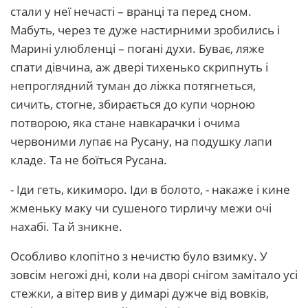
стали у неї нечасті – вранці та перед сном.
Мабуть, через те дуже настирними зробились і
Марині улюбленці – погані духи. Буває, ляже
спати дівчина, аж двері тихенько скрипнуть і
непроглядний туман до ліжка потягнеться,
сичить, стогне, збирається до купи чорною
потворою, яка стане навкарачки і очима
червоними лупає на Русану, на подушку лапи
кладе. Та не боїться Русана.
- Іди геть, кикиморо. Іди в болото, - накаже і кине
жменьку маку чи сушеного тирличу межи очі
нахабі. Та й зникне.
Особливо клопітно з нечистю було взимку. У
зовсім негожі дні, коли на дворі снігом замітало усі
стежки, а вітер вив у димарі дужче від вовків,