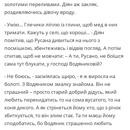
золотими переливами. Діян аж закляк,
роздивляючись дівочу вроду.
- Умію… Глечики ліплю із глини, щоб мед в них
тримати. Кажуть у селі, що хороші… - Діян
помітив, що Русана дивиться на нього з
посмішкою, збентеживсь і відвів погляд. А потім
спитав, щоб не мовчати: – А ти, Русано, не боїшся
сама тут блукати, у господі Водяниковій?
- Не боюсь, - засміялась щиро, - я ж виросла на
болоті. З Водяником змалку знайома. Він не
страшний – просто старий добрий дідусь, який
любить перекидатись то на сома вусатого, то на
коня дикого. А як стрінеться йому хто, що з річок
збиткується, то він злим стає. Та ти маєш йому
сподобатись, бо Водяник страшенно любить