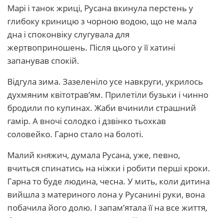
Марі і танок жриці, Русана вкинула перстень у
глибоку криницю з чорною водою, що не мала
дна і споконвіку слугувала для
жертвоприношень. Після цього у її хатині
запанував спокій.
Відгула зима. Зазеленіло усе навкруги, укрилось
духмяним квітотрав’ям. Прилетіли бузьки і чинно
бродили по купинах. Жаби вчинили страшний
гамір. А вночі солодко і дзвінко тьохкав
соловейко. Гарно стало на болоті.
Малий княжич, думала Русана, уже, певно,
вчиться спинатись на ніжки і робити перші кроки.
Гарна то буде людина, чесна. У мить, коли дитина
вийшла з материного лона у Русанині руки, вона
побачила його долю. І запам’ятала її на все життя,