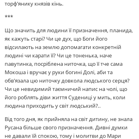
торф’янику князів кінь.
***
Що значить для людини її призначення, планида,
як кажуть старі? Чи це дух, що Боги його
відсилають на землю допомагати конкретній
людині чи карати її? Чи це тоненька, наче
павутинка, посріблена ниточка, що її тче сама
Мокоша і вручає у руки богині Долі, аби та
обв’язала цю ниточку довкола людського серця?
Чи це невидимий таємничий напис на чолі, що
його роблять діви життя Судениці у мить, коли
людина приходить у світ людський?..
Від того дня, як прийняла на світ дитину, не знала
Русана більше свого призначення. Дивні думки
не давали їй спокою, тому і молитви до Мари