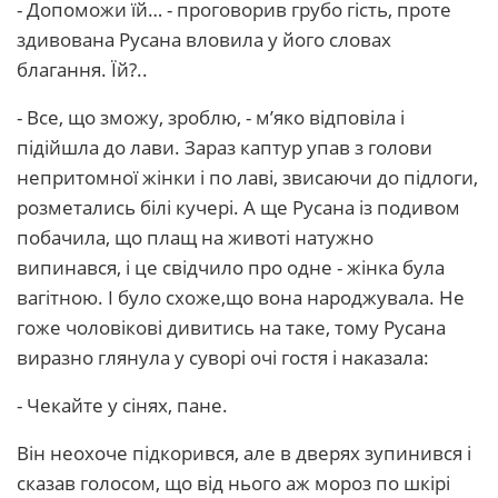
- Допоможи їй… - проговорив грубо гість, проте
здивована Русана вловила у його словах
благання. Їй?..
- Все, що зможу, зроблю, - м’яко відповіла і
підійшла до лави. Зараз каптур упав з голови
непритомної жінки і по лаві, звисаючи до підлоги,
розметались білі кучері. А ще Русана із подивом
побачила, що плащ на животі натужно
випинався, і це свідчило про одне - жінка була
вагітною. І було схоже,що вона народжувала. Не
гоже чоловікові дивитись на таке, тому Русана
виразно глянула у суворі очі гостя і наказала:
- Чекайте у сінях, пане.
Він неохоче підкорився, але в дверях зупинився і
сказав голосом, що від нього аж мороз по шкірі