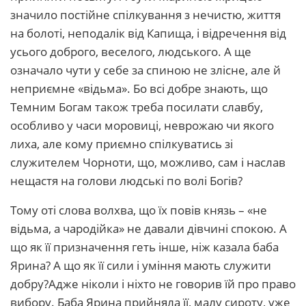
значило постійне спілкування з нечистю, життя
на болоті, неподалік від Капища, і відречення від
усього доброго, веселого, людського. А ще
означало чути у себе за спиною не злісне, але й
неприємне «відьма». Бо всі добре знають, що
Темним Богам також треба посилати славбу,
особливо у часи моровиці, неврожаю чи якого
лиха, але кому приємно спілкуватись зі
служителем Чорноти, що, можливо, сам і наслав
нещастя на голови людські по волі Богів?
Тому оті слова волхва, що їх повів князь – «не
відьма, а чародійка» не давали дівчині спокою. А
що як її призначення геть інше, ніж казала баба
Ярина? А що як її сили і уміння мають служити
добру?Адже ніколи і ніхто не говорив їй про право
вибору. Баба Ярина прийняла її, малу сироту, уже