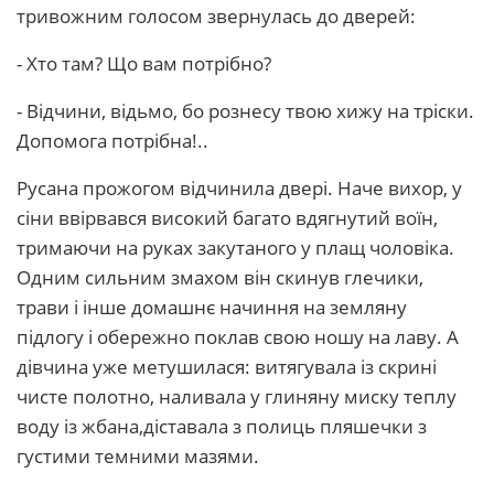
тривожним голосом звернулась до дверей:
- Хто там? Що вам потрібно?
- Відчини, відьмо, бо рознесу твою хижу на тріски.
Допомога потрібна!..
Русана прожогом відчинила двері. Наче вихор, у
сіни ввірвався високий багато вдягнутий воїн,
тримаючи на руках закутаного у плащ чоловіка.
Одним сильним змахом він скинув глечики,
трави і інше домашнє начиння на земляну
підлогу і обережно поклав свою ношу на лаву. А
дівчина уже метушилася: витягувала із скрині
чисте полотно, наливала у глиняну миску теплу
воду із жбана,діставала з полиць пляшечки з
густими темними мазями.