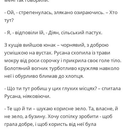
- Ой, - стрепенулась, злякано озираючись. – Хто
тут?
- Я, - відповіли їй, - Діян, сільський пастух.
З кущів вийшов юнак – чорнявий, з доброю
усмішкою на вустах. Русана схопила із трави
мокру від роси сорочку і прикрила своє голе тіло.
Болотяний вогник турботливо кружляв навколо
неї і обурливо блимав до хлопця.
- Що ти тут робиш у цих глухих місцях? – спитала
Русана, ніяковіючи.
- Те що й ти – шукаю корисне зело. Та, власне, й
не зело, а бузину. Хочу сопілку зробити - щоб
грала добре, і щоб користь від неї була