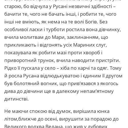
старою, бо відчула у Русані незвичні здібності –
бачити те, чого не бачать інші, і робити те, чого
інші не вміють, як нема на те волі Богів. Без
особливої ласки і турботи ростила вона дівчинку,
вчила молитвам до Мари, заклинанням, що
прикликають і відгонять усіх Мариних слуг,
показувала як робити мазі проти хвороб і
приворотний трунок, вчила наводити пристріти.
Рідко її пускала у село – хіба по харчі та одяг. Тому
й росла Русана відлюдькуватою і єдиним її другом
був болотяний вогник, що прив’язався з якогось
дива до дівчини ще в далекому непам’ятному
дитинстві.
Не маючи спокою від думок, вирішила юнка
літом,ближче до осені, вирушити за порадою до
Великого волхва Ведана, що жив у дубових