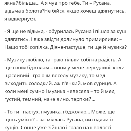
якнайбільша… А я чув про тебе. Ти – Русана,
відьма з болота?Не бійся, якщо хочеш вдягнутись,
я відвернуся.
- Я ще не відьма, - обурилась Русана і пішла за кущ
одягатись. І вже звідти долинуло примирливе: –
Нащо тобі сопілка, Діяне-пастуше, ти ще й музика?
- Музику люблю, та граю тільки собі на радість. А
ще своїм бджолам – вони у мене вередливі: коли
щасливий і граю їм веселу музику, то мед
виходить солодкий, аж п’янкий, мов суриця. А
коли мені сумно і музика невесела – то й мед
густий, темний, наче вино, терпкий…
- То ти і пастух, і музика, і бджоляр… Може, ще
щось умієш? – засміялась Русана, виходячи із
кущів. Сонце уже зійшло і грало на її волоссі