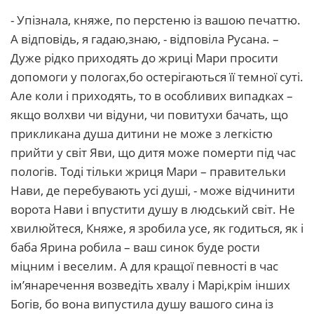
- Упізнала, княже, по перстеню із вашою печаттю.
А відповідь, я гадаю,знаю, - відповіла Русана. –
Дуже рідко приходять до жриці Мари просити
допомоги у пологах,бо остерігаються її темної суті.
Але коли і приходять, то в особливих випадках –
якщо волхви чи відуни, чи повитухи бачать, що
прикликана душа дитини не може з легкістю
прийти у світ Яви, що дитя може померти під час
пологів. Тоді тільки жриця Мари – правительки
Нави, де перебувають усі душі, - може відчинити
ворота Нави і впустити душу в людський світ. Не
хвилюйтеся, Княже, я зробила усе, як годиться, як і
баба Ярина робила – ваш синок буде рости
міцним і веселим. А для кращої певності в час
ім’янаречення возведіть хвалу і Марі,крім інших
Богів, бо вона випустила душу вашого сина із