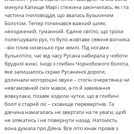
минула Капище Марі і стежина закінчилась, як і та
частина гниловоддя, що звалась Бузькиним
Болотом. Тепер починався важкий шлях,
неходжений, туманний. Єдине світло, що трохи
полегшувало рух, то було жовтаве сяяння вогника
- він плив низенько при землі. Під ногами
булькотіло, час від часу Русана набирала у чоботи
брудної жижі. Іноді з глибин Чорнобожого болота,
яке залишалось скраю Русаниної дороги,
долинали моторошні звуки – стогін очеретянка чи
невгамовний сміх мавок, а-то й завивання
вовкулаки, позаяк ходили чутки, що в глибині
боліт є старий ліс – сховище перевертнів. Та
дівчина намагалась не звертати на те уваги, щоб
не злякатись і не повернути назад. Натомість
вона думала про Діяна. Все літо юнак провів з