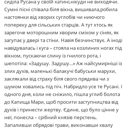
сиділа Русана у своїй хатині,нікуди не виходячи.
Сумні пісні співала біля вікна, вишивала,робила
настоянки від хворих суглобів чи ниючого
попереку для сільських старців. А тут хтось як
зарегоче моторошним хворим сміхом у сінях, як
загупає у двері та стіни. Навія безчинствує. А іноді
навідувалась і куга – стояла на козлиних ногах під
вікном, пускаючи слину із гнилого рота, і
шепотіла: «Задушу. Задушу…» Аж найсумирніші із
злих духів, маленькі балакучі бабуськи марухи,
заклякали від страху біля свого прядива чи з
шумом ховались під піч. Набридло усе те Русані. І
одного дня, коли не сніжило, пішла углиб болота
до Капища Мари, щоб просити заступництва від
духів і принести жертву. Єдине, що було цінне у
неї, понесла – срібний князів перстень.
Запаливши обрядові трави, виконавши хвалу