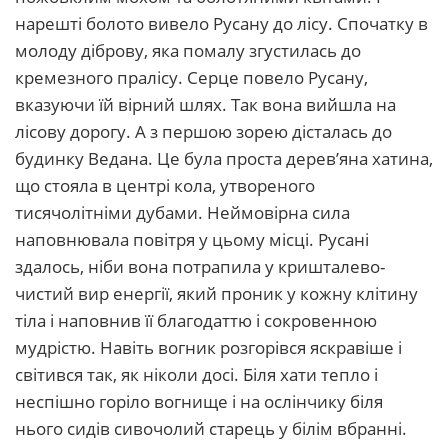
нарешті болото вивело Русану до лісу. Спочатку в
молоду діброву, яка помалу згустилась до
кремезного пралісу. Серце повело Русану,
вказуючи їй вірний шлях. Так вона вийшла на
лісову дорогу. А з першою зорею дісталась до
будинку Ведана. Це була проста дерев’яна хатина,
що стояла в центрі кола, утвореного
тисячолітніми дубами. Неймовірна сила
наповнювала повітря у цьому місці. Русані
здалось, ніби вона потрапила у кришталево-
чистий вир енергії, який проник у кожну клітину
тіла і наповнив її благодаттю і сокровенною
мудрістю. Навіть вогник розгорівся яскравіше і
світився так, як ніколи досі. Біля хати тепло і
неспішно горіло вогнище і на ослінчику біля
нього сидів сивочолий старець у білім вбранні.