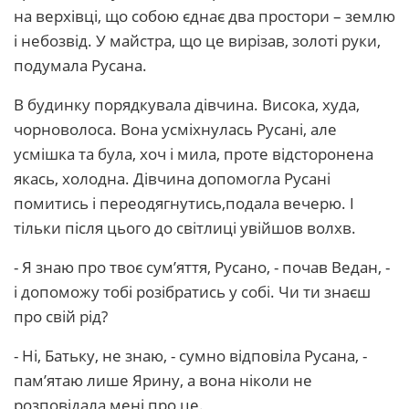
на верхівці, що собою єднає два простори – землю
і небозвід. У майстра, що це вирізав, золоті руки,
подумала Русана.
В будинку порядкувала дівчина. Висока, худа,
чорноволоса. Вона усміхнулась Русані, але
усмішка та була, хоч і мила, проте відсторонена
якась, холодна. Дівчина допомогла Русані
помитись і переодягнутись,подала вечерю. І
тільки після цього до світлиці увійшов волхв.
- Я знаю про твоє сум’яття, Русано, - почав Ведан, -
і допоможу тобі розібратись у собі. Чи ти знаєш
про свій рід?
- Ні, Батьку, не знаю, - сумно відповіла Русана, -
пам’ятаю лише Ярину, а вона ніколи не
розповідала мені про це.