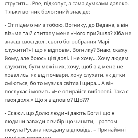
струсить… Рве, підкопує, а сама думками далеко.
Тільки вогник болотяний знає де:
- От підемо ми з тобою, Вогнику, до Ведана, а він
візьме та й спитає у мене «Чого прийшла? Хіба не
знаєш своєї долі, свого богообрання Марі
служити?» І що я відповім, Вогнику? Знаю, скажу
йому, але боюсь цієї долі. І не хочу… Хочу людям
служити, бути межі них, хочу, щоб від мене не
ховались, як від почвари, хочу слухати, як дітки
сміються, бо то музика світла і щира… А він
послухає і мовить «Не опирайся виборові. Така є
твоя доля.» Що я відповім? Що???
- Скажи, що Долю людині дають Боги і що в
людини завжди є вибір що чинити, - раптом
почула Русана неждану відповідь. – Принаймні
мені так говорили.