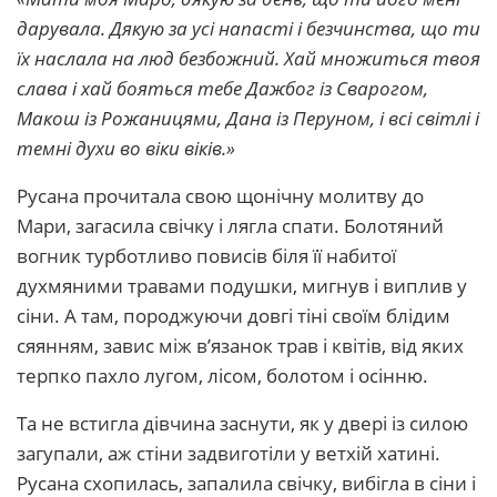
дарувала. Дякую за усі напасті і безчинства, що ти
їх наслала на люд безбожний. Хай множиться твоя
слава і хай бояться тебе Дажбог із Сварогом,
Макош із Рожаницями, Дана із Перуном, і всі світлі і
темні духи во віки віків.»
Русана прочитала свою щонічну молитву до
Мари, загасила свічку і лягла спати. Болотяний
вогник турботливо повисів біля її набитої
духмяними травами подушки, мигнув і виплив у
сіни. А там, породжуючи довгі тіні своїм блідим
сяянням, завис між в’язанок трав і квітів, від яких
терпко пахло лугом, лісом, болотом і осінню.
Та не встигла дівчина заснути, як у двері із силою
загупали, аж стіни задвиготіли у ветхій хатині.
Русана схопилась, запалила свічку, вибігла в сіни і