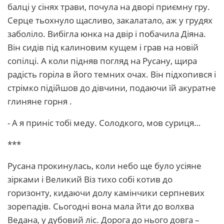
балці у сінях трави, почула на дворі приємну гру.
Серце тьохнуло щасливо, закалатало, аж у грудях
заболіло. Вибігла юнка на двір і побачила Діяна.
Він сидів під калиновим кущем і грав на новій
сопілці. А коли підняв погляд на Русану, щира
радість горіла в його темних очах. Він підхопився і
стрімко підійшов до дівчини, подаючи їй акуратне
глиняне горня .
- А я приніс тобі меду. Солодкого, мов суриця…
***
Русана прокинулась, коли небо ще було усіяне
зірками і Великий Віз тихо собі котив до
горизонту, кидаючи долу камінчики серпневих
зорепадів. Сьогодні вона мала йти до волхва
Ведана, у дубовий ліс. Дорога до нього довга –