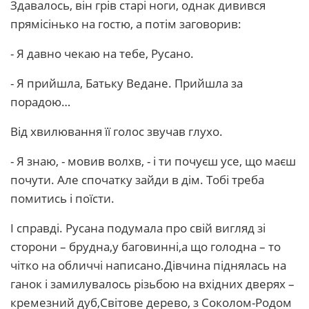
Здавалось, він грів старі ноги, однак дивився
прямісінько на гостю, а потім заговорив:
- Я давно чекаю на тебе, Русано.
- Я прийшла, Батьку Ведане. Прийшла за
порадою…
Від хвилювання її голос звучав глухо.
- Я знаю, - мовив волхв, - і ти почуєш усе, що маєш
почути. Але спочатку зайди в дім. Тобі треба
помитись і поїсти.
І справді. Русана подумала про свій вигляд зі
сторони – брудна,у баговинні,а що голодна – то
чітко на обличчі написано.Дівчина піднялась на
ганок і замилувалось різьбою на вхідних дверях –
кремезний дуб,Світове дерево, з Соколом-Родом