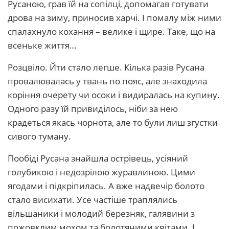
Русаною, грав їй на сопілці, допомагав готувати
дрова на зиму, приносив харчі. І помалу між ними
спалахнуло кохання – велике і щире. Таке, що на
всеньке життя…
Розцвіло. Йти стало легше. Кілька разів Русана
провалювалась у твань по пояс, але знаходила
коріння очерету чи осоки і видиралась на купину.
Одного разу їй привиділось, ніби за нею
крадеться якась чорнота, але то були лиш згустки
сивого туману.
Пообіді Русана знайшла острівець, усіяний
голубикою і недозрілою журавлиною. Цими
ягодами і підкріпилась. А вже надвечір болото
стало висихати. Усе частіше траплялись
вільшаники і молодий березняк, галявини з
пожовклим мохом та болотяними квітами. І