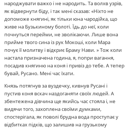
народжувати важко і не народить. Та волхв узрів,
як відвернути біду, і так мені сказав: «Ніхто не
допоможе княгині, як тільки юна чародійка, що
живе на Бузькиному болоті. Їдь до неї, коли
почнуться перейми, не зволікаючи. Лише вона
прийме твого сина із рук Мокоші, коли Мара
почує її молитву і відкриє Браму Нави. » Тож коли
настала призначена година, я, попри вагання,
посадив княгиню на коня і привіз до тебе. А тепер
бувай, Русано. Мені час їхати.
Князь потягнув за вуздечку, кивнув Русані і
пустив коня вскач наздоганяти своїх людей. А
збентежена дівчина ще якийсь час стояла і, не
видячи того, захоплена своїми думками,
спостерігала, як поволі брудна вода проступає у
відбитках підків, що залишив на грузькому