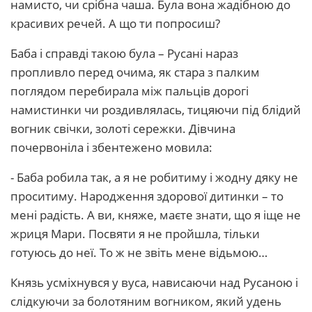
намисто, чи срібна чаша. Була вона жадібною до
красивих речей. А що ти попросиш?
Баба і справді такою була – Русані нараз
пропливло перед очима, як стара з палким
поглядом перебирала між пальців дорогі
намистинки чи роздивлялась, тицяючи під блідий
вогник свічки, золоті сережки. Дівчина
почервоніла і збентежено мовила:
- Баба робила так, а я не робитиму і жодну дяку не
проситиму. Народження здорової дитинки – то
мені радість. А ви, княже, маєте знати, що я іще не
жриця Мари. Посвяти я не пройшла, тільки
готуюсь до неї. То ж не звіть мене відьмою…
Князь усміхнувся у вуса, нависаючи над Русаною і
слідкуючи за болотяним вогником, який удень