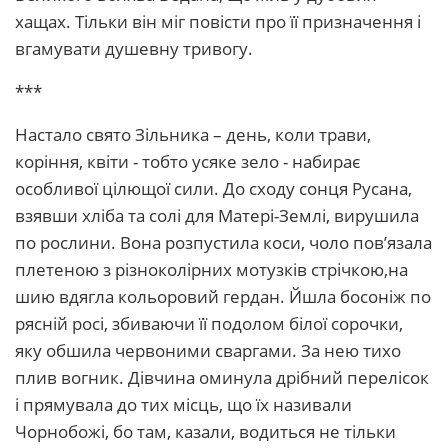
хащах. Тільки він міг повісти про її призначення і
вгамувати душевну тривогу.
***
Настало свято Зільника – день, коли трави,
коріння, квіти - тобто усяке зело - набирає
особливої цілющої сили. До сходу сонця Русана,
взявши хліба та солі для Матері-Землі, вирушила
по рослини. Вона розпустила коси, чоло пов’язала
плетеною з різноколірних мотузків стрічкою,на
шию вдягла кольоровий гердан. Йшла босоніж по
рясній росі, збиваючи її подолом білої сорочки,
яку обшила червоними сваргами. За нею тихо
плив вогник. Дівчина оминула дрібний перелісок
і прямувала до тих місць, що їх називали
Чорнобожі, бо там, казали, водиться не тільки