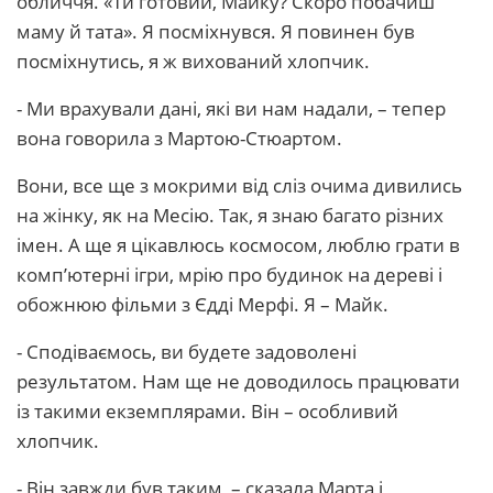
обличчя. «Ти готовий, Майку? Скоро побачиш
маму й тата». Я посміхнувся. Я повинен був
посміхнутись, я ж вихований хлопчик.
- Ми врахували дані, які ви нам надали, – тепер
вона говорила з Мартою-Стюартом.
Вони, все ще з мокрими від сліз очима дивились
на жінку, як на Месію. Так, я знаю багато різних
імен. А ще я цікавлюсь космосом, люблю грати в
комп’ютерні ігри, мрію про будинок на дереві і
обожнюю фільми з Єдді Мерфі. Я – Майк.
- Сподіваємось, ви будете задоволені
результатом. Нам ще не доводилось працювати
із такими екземплярами. Він – особливий
хлопчик.
- Він завжди був таким, – сказала Марта і