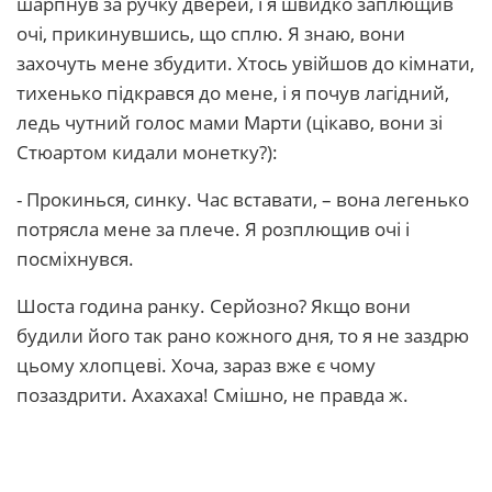
шарпнув за ручку дверей, і я швидко заплющив
очі, прикинувшись, що сплю. Я знаю, вони
захочуть мене збудити. Хтось увійшов до кімнати,
тихенько підкрався до мене, і я почув лагідний,
ледь чутний голос мами Марти (цікаво, вони зі
Стюартом кидали монетку?):
- Прокинься, синку. Час вставати, – вона легенько
потрясла мене за плече. Я розплющив очі і
посміхнувся.
Шоста година ранку. Серйозно? Якщо вони
будили його так рано кожного дня, то я не заздрю
цьому хлопцеві. Хоча, зараз вже є чому
позаздрити. Ахахаха! Смішно, не правда ж.