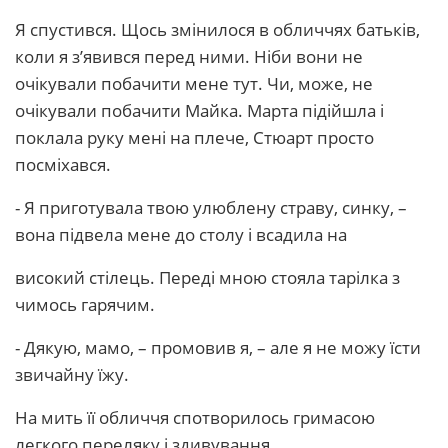
Я спустився. Щось змінилося в обличчях батьків,
коли я з’явився перед ними. Ніби вони не
очікували побачити мене тут. Чи, може, не
очікували побачити Майка. Марта підійшла і
поклала руку мені на плече, Стюарт просто
посміхався.
- Я приготувала твою улюблену страву, синку, –
вона підвела мене до столу і всадила на
високий стілець. Переді мною стояла тарілка з
чимось гарячим.
- Дякую, мамо, – промовив я, – але я не можу їсти
звичайну їжу.
На мить її обличчя спотворилось гримасою
легкого переляку і здивування.