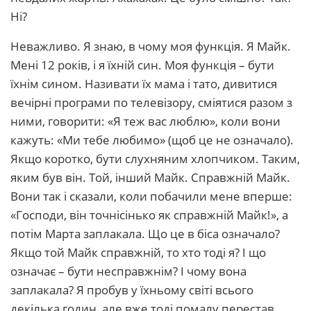
Ні?
Неважливо. Я знаю, в чому моя функція. Я Майк.
Мені 12 років, і я їхній син. Моя функція – бути
їхнім сином. Називати їх мама і тато, дивитися
вечірні програми по телевізору, сміятися разом з
ними, говорити: «Я теж вас люблю», коли вони
кажуть: «Ми тебе любимо» (щоб це не означало).
Якщо коротко, бути слухняним хлопчиком. Таким,
яким був він. Той, інший Майк. Справжній Майк.
Вони так і сказали, коли побачили мене вперше:
«Господи, він точнісінько як справжній Майк!», а
потім Марта заплакала. Що це в біса означало?
Якщо той Майк справжній, то хто тоді я? І що
означає – бути несправжнім? І чому вона
заплакала? Я пробув у їхньому світі всього
декілька годин, але вже тоді помалу перестав