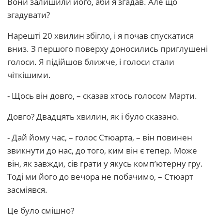
Вони залишили його, аби я згадав. Але що
згадувати?
Нарешті 20 хвилин збігло, і я почав спускатися
вниз. З першого поверху доносились приглушені
голоси. Я підійшов ближче, і голоси стали
чіткішими.
- Щось він довго, – сказав хтось голосом Марти.
Довго? Двадцять хвилин, як і було сказано.
- Дай йому час, – голос Стюарта, – він повинен
звикнути до нас, до того, ким він є тепер. Може
він, як завжди, сів грати у якусь комп’ютерну гру.
Тоді ми його до вечора не побачимо, – Стюарт
засміявся.
Це було смішно?