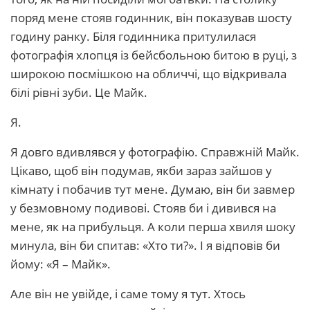
поряд мене стояв годинник, він показував шосту
годину ранку. Біля годинника притулилася
фотографія хлопця із бейсбольною битою в руці, з
широкою посмішкою на обличчі, що відкривала
білі рівні зуби. Це Майк.
Я.
Я довго вдивлявся у фотографію. Справжній Майк.
Цікаво, щоб він подумав, якби зараз зайшов у
кімнату і побачив тут мене. Думаю, він би завмер
у безмовному подивові. Стояв би і дивився на
мене, як на прибульця. А коли перша хвиля шоку
минула, він би спитав: «Хто ти?». І я відповів би
йому: «Я – Майк».
Але він не увійде, і саме тому я тут. Хтось