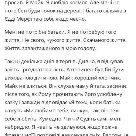
просив. Я Майк. Я люблю космос. Але мені не
потрібен будиночок на дереві. І багато фільмів з
Єдді Мерфі такі собі, якщо чесно.
Мені не потрібні батьки. Я не потребую того
життя. Не свого, чужого життя. Скачаного життя.
Життя, завантаженого в мою голову.
Так, ці декілька днів я терпів. Дивно, я відчував
злість і роздратованість. А повинен був би бути
вихованою дитиною. Майк хороший хлопчик.
Майк не злиться. Він слухає маму й тата, засинає
після того, як йому прочитають його улюблену
казку і завжди відповідає «Я теж», коли батьки
кажуть «Ми любимо тебе, синку». Так, він теж
себе любить. Кумедно. Чи ні? Судіть самі, мені
набридло. Я навіть не здивуюся, якщо кожна
фраза у моїй розповіді викликала сміх. Раптом це