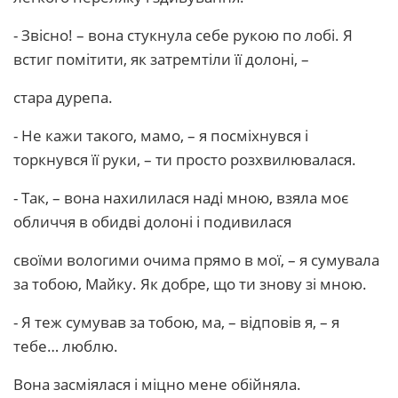
- Звісно! – вона стукнула себе рукою по лобі. Я
встиг помітити, як затремтіли її долоні, –
стара дурепа.
- Не кажи такого, мамо, – я посміхнувся і
торкнувся її руки, – ти просто розхвилювалася.
- Так, – вона нахилилася наді мною, взяла моє
обличчя в обидві долоні і подивилася
своїми вологими очима прямо в мої, – я сумувала
за тобою, Майку. Як добре, що ти знову зі мною.
- Я теж сумував за тобою, ма, – відповів я, – я
тебе… люблю.
Вона засміялася і міцно мене обійняла.