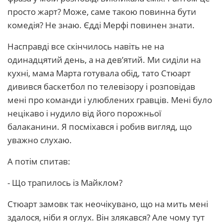
просто жарт? Може, саме такою повинна бути
комедія? Не знаю. Єдді Мерфі повинен знати.
Насправді все скінчилось навіть не на
одинадцятий день, а на дев’ятий. Ми сиділи на
кухні, мама Марта готувала обід, тато Стюарт
дивився баскетбол по телевізору і розповідав
мені про команди і улюблених гравців. Мені було
нецікаво і нудило від його порожньої
балаканини. Я посміхався і робив вигляд, що
уважно слухаю.
А потім спитав:
- Що трапилось із Майклом?
Стюарт замовк так неочікувано, що на мить мені
здалося, ніби я оглух. Він злякався? Але чому тут