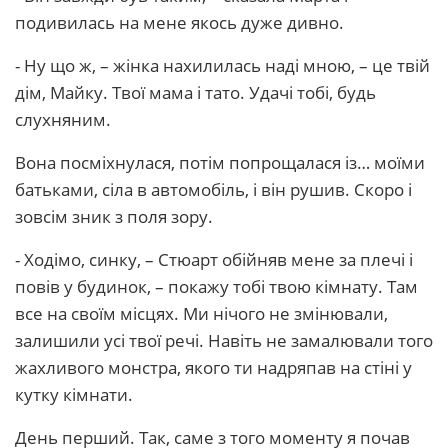
подивилась на мене якось дуже дивно.
- Ну що ж, – жінка нахилилась наді мною, – це твій
дім, Майку. Твої мама і тато. Удачі тобі, будь
слухняним.
Вона посміхнулася, потім попрощалася із… моїми
батьками, сіла в автомобіль, і він рушив. Скоро і
зовсім зник з поля зору.
- Ходімо, синку, – Стюарт обійняв мене за плечі і
повів у будинок, – покажу тобі твою кімнату. Там
все на своїм місцях. Ми нічого не змінювали,
залишили усі твої речі. Навіть не замалювали того
жахливого монстра, якого ти надряпав на стіні у
кутку кімнати.
День перший. Так, саме з того моменту я почав