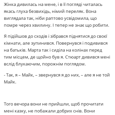
Жінка дивилась на мене, і в її погляді читалась
якась глуха безвихідь, німий переляк. Вона
виглядала так, ніби раптово усвідомила, що
помре через хвилину. І тепер не знає що робити.
Я підійшов до сходів і зібрався піднятися до своєї
кімнати, але зупинився. Повернувся і подивився
на батьків. Марта так і сиділа на колінах перед
тим місцем, де щойно був я. Стюарт дивився мені
вслід блукаючим, порожнім поглядом.
- Так, я – Майк, – звернувся я до них, – але я не той
Майк.
Того вечора вони не прийшли, щоб прочитати
мені казку, не побажали добрих снів. Вони