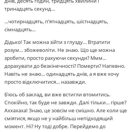
днів, десять годин, тридцять хвилини і
тринадцять секунд…
…чотирнадцять, п’ятнадцять, шістнадцять,
сімнадцять…
Дідько! Так можна зійти з глузду… Втратити
розум… збожеволіти. Не знаю. Що ще можна
зробити, просто рахуючи секунди? Ммм…
дорахувати до безкінечності? Померти? Напевно.
Навіть не знаю… одинадцять днів, а я вже хочу
просто відключитися… назавжди.
Б’юсь об заклад, ви вже встигли втомитись.
Спокійно, так буде не завжди. Далі тільки… гірше?
Аххахаха! Знаю, це зовсім не смішно. Але коли ще
сміятися, якщо не у найбільш непідходящий
момент. Ні? Ну тоді добре. Перейдемо до