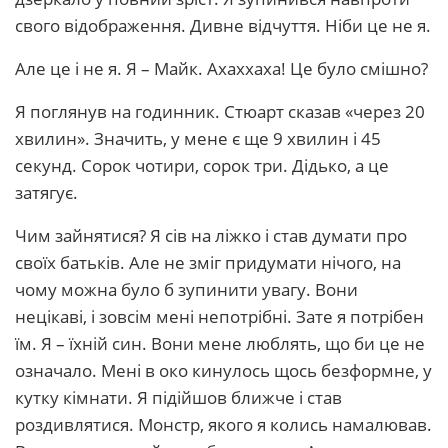
свого відображення. Дивне відчуття. Ніби це не я.
Але це і не я. Я – Майк. Ахаххаха! Це було смішно?
Я поглянув на годинник. Стюарт сказав «через 20
хвилин». Значить, у мене є ще 9 хвилин і 45
секунд. Сорок чотири, сорок три. Дідько, а це
затягує.
Чим зайнятися? Я сів на ліжко і став думати про
своїх батьків. Але не зміг придумати нічого, на
чому можна було б зупинити увагу. Вони
нецікаві, і зовсім мені непотрібні. Зате я потрібен
їм. Я – їхній син. Вони мене люблять, що би це не
означало. Мені в око кинулось щось безформне, у
кутку кімнати. Я підійшов ближче і став
роздивлятися. Монстр, якого я колись намалював.