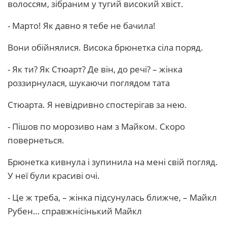
волоссям, зібраним у тугий високий хвіст.
- Марто! Як давно я тебе не бачила!
Вони обійнялися. Висока брюнетка сіла поряд.
- Як ти? Як Стюарт? Де він, до речі? – жінка
роззирнулася, шукаючи поглядом тата
Стюарта. Я невідривно спостерігав за нею.
- Пішов по морозиво нам з Майком. Скоро
повернеться.
Брюнетка кивнула і зупинила на мені свій погляд.
У неї були красиві очі.
- Це ж треба, – жінка підсунулась ближче, – Майкл
Рубен… справжнісінький Майкл