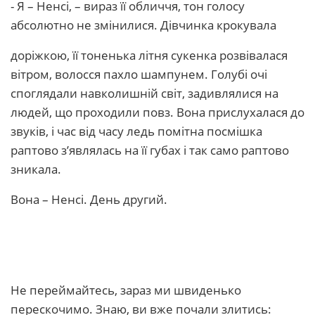
- Я – Ненсі, – вираз її обличчя, тон голосу
абсолютно не змінилися. Дівчинка крокувала
доріжкою, її тоненька літня сукенка розвівалася
вітром, волосся пахло шампунем. Голубі очі
споглядали навколишній світ, задивлялися на
людей, що проходили повз. Вона прислухалася до
звуків, і час від часу ледь помітна посмішка
раптово з’являлась на її губах і так само раптово
зникала.
Вона – Ненсі. День другий.
Не переймайтесь, зараз ми швиденько
перескочимо. Знаю, ви вже почали злитись: