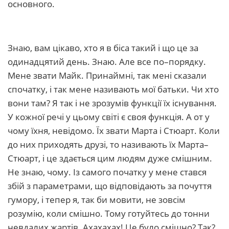
основного.
Знаю, вам цікаво, хто я в біса такий і що це за
одинадцятий день. Знаю. Але все по–порядку.
Мене звати Майк. Принаймні, так мені сказали
спочатку, і так мене називають мої батьки. Чи хто
вони там? Я так і не зрозумів функції їх існування.
У кожної речі у цьому світі є своя функція. А от у
чому їхня, невідомо. Їх звати Марта і Стюарт. Коли
до них приходять друзі, то називають їх Марта–
Стюарт, і це здається цим людям дуже смішним.
Не знаю, чому. Із самого початку у мене стався
збій з параметрами, що відповідають за почуття
гумору, і тепер я, так би мовити, не зовсім
розумію, коли смішно. Тому готуйтесь до тонни
невдалих жартів. Ахахахах! Це було смішно? Так?