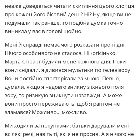
невже доведеться читати скигління цього хлопця
про кожен його бісовий день? Ні? Ну, якщо ви не
подумали так раніше, то подібна думка точно
виникла у вас в голові щойно.
Мені й справді немає чого розказати про ті дні.
Нічого особливого не сталося. Нічогісінько.
Марта-Стюарт будили мене кожного дня. Поки
вони снідали, я дивився мультики по телевізору.
Вони постійно спостерігали за мною. Певно,
думали, якщо я надовго зникну з їхнього поля
зору, то ризикую зникнути назавжди. А може
вони просто переживають, щоб я раптом не
зламався? Можливо… можливо.
Ми ходили за покупками, батьки дарували мені
всілякі речі, навіть ті, які я не просив. А я нічого не