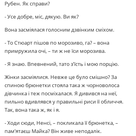
Рубен. Як справи?
- Усе добре, міс, дякую. Ви як?
Вона засміялася голосним дзвінким сміхом.
- То Стюарт пішов по морозиво, га? – вона
примружила очі, – ти ж не їси морозива.
- Я знаю. Впевнений, тато з’їсть і мою порцію.
Жінки засміялися. Невже це було смішно? За
спиною брюнетки стояла така ж чорноволоса
дівчинка і теж посміхалася. Я дивився на неї,
пильно вдивлявся у правильні риси її обличчя.
Так, вона така ж, як і я.
- Ходи сюди, Ненсі, – покликала її брюнетка, –
пам’ятаєш Майка? Він живе неподалік.