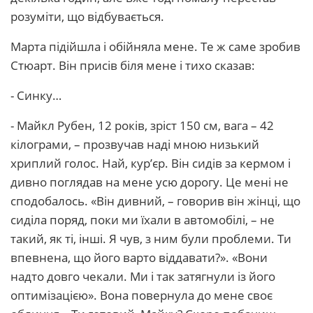
розуміти, що відбувається.
Марта підійшла і обійняла мене. Те ж саме зробив
Стюарт. Він присів біля мене і тихо сказав:
- Синку…
- Майкл Рубен, 12 років, зріст 150 см, вага – 42
кілограми, – прозвучав наді мною низький
хриплий голос. Най, кур’єр. Він сидів за кермом і
дивно поглядав на мене усю дорогу. Це мені не
сподобалось. «Він дивний, – говорив він жінці, що
сиділа поряд, поки ми їхали в автомобілі, – не
такий, як ті, інші. Я чув, з ним були проблеми. Ти
впевнена, що його варто віддавати?». «Вони
надто довго чекали. Ми і так затягнули із його
оптимізацією». Вона повернула до мене своє