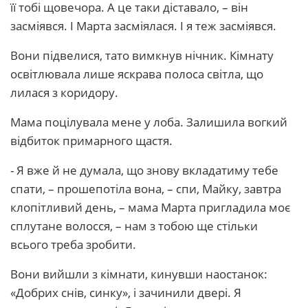
її тобі щовечора. А це таки діставало, – він
засміявся. І Марта засміялася. І я теж засміявся.
Вони підвелися, тато вимкнув нічник. Кімнату
освітлювала лише яскрава полоса світла, що
лилася з коридору.
Мама поцілувала мене у лоба. Залишила вогкий
відбиток примарного щастя.
- Я вже й не думала, що знову вкладатиму тебе
спати, – прошепотіла вона, – спи, Майку, завтра
клопітливий день, – мама Марта пригладила моє
сплутане волосся, – нам з тобою ще стільки
всього треба зробити.
Вони вийшли з кімнати, кинувши наостанок:
«Добрих снів, синку», і зачинили двері. Я