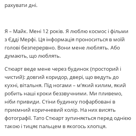
рахувати дні.
Я – Майк. Мені 12 років. Я люблю космос і фільми
з Єдді Мерфі. Ця інформація проноситься в моїй
голові безперервно. Вони мене люблять. Або
думають, що люблять.
Стюарт веде мене через будинок (просторий і
чистий): довгий коридор, двері, що ведуть до
кухні, вітальня. Під ногами – м’який килим, який
робить наші кроки беззвучними. Ми пливемо,
ніби привиди. Стіни будинку пофарбовані в
приємний коричневий колір. На них висять
фотографії. Тато Стюарт зупиняється перед однією
такою і тицяє пальцем в якогось хлопця.