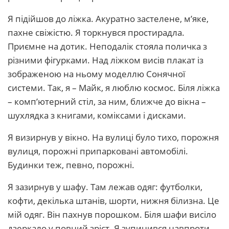
Я підійшов до ліжка. Акуратно застелене, м’яке,
пахне свіжістю. Я торкнувся простирадла.
Приємне на дотик. Неподалік стояла поличка з
різними фігурками. Над ліжком висів плакат із
зображеною на ньому моделлю Сонячної
системи. Так, я – Майк, я люблю космос. Біля ліжка
– комп’ютерний стіл, за ним, ближче до вікна –
шухлядка з книгами, коміксами і дисками.
Я визирнув у вікно. На вулиці було тихо, порожня
вулиця, порожні припарковані автомобілі.
Будинки теж, певно, порожні.
Я зазирнув у шафу. Там лежав одяг: футболки,
кофти, декілька штанів, шорти, нижня білизна. Це
мій одяг. Він пахнув порошком. Біля шафи висіло
дзеркало у повний зріст. Я зупинився навпроти