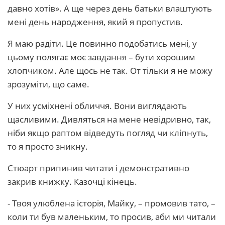
давно хотів». А ще через день батьки влаштують
мені день народження, який я пропустив.
Я маю радіти. Це повинно подобатись мені, у
цьому полягає моє завдання – бути хорошим
хлопчиком. Але щось не так. От тільки я не можу
зрозуміти, що саме.
У них усміхнені обличчя. Вони виглядають
щасливими. Дивляться на мене невідривно, так,
ніби якщо раптом відведуть погляд чи кліпнуть,
то я просто зникну.
Стюарт припинив читати і демонстративно
закрив книжку. Казочці кінець.
- Твоя улюблена історія, Майку, – промовив тато, –
коли ти був маленьким, то просив, аби ми читали