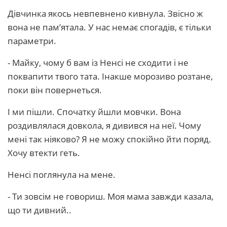
Дівчинка якось невпевнено кивнула. Звісно ж
вона не пам’ятала. У нас немає спогадів, є тільки
параметри.
- Майку, чому б вам із Ненсі не сходити і не
поквапити твого тата. Інакше морозиво розтане,
поки він повернеться.
І ми пішли. Спочатку йшли мовчки. Вона
роздивлялася довкола, я дивився на неї. Чому
мені так ніяково? Я не можу спокійно йти поряд.
Хочу втекти геть.
Ненсі поглянула на мене.
- Ти зовсім не говориш. Моя мама завжди казала,
що ти дивний..