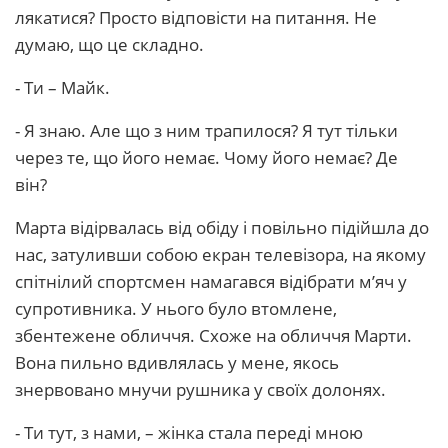
лякатися? Просто відповісти на питання. Не
думаю, що це складно.
- Ти – Майк.
- Я знаю. Але що з ним трапилося? Я тут тільки
через те, що його немає. Чому його немає? Де
він?
Марта відірвалась від обіду і повільно підійшла до
нас, затуливши собою екран телевізора, на якому
спітнілий спортсмен намагався відібрати м’яч у
супротивника. У нього було втомлене,
збентежене обличчя. Схоже на обличчя Марти.
Вона пильно вдивлялась у мене, якось
знервовано мнучи рушника у своїх долонях.
- Ти тут, з нами, – жінка стала переді мною