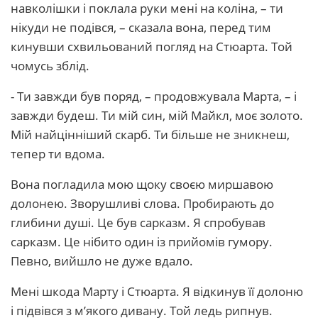
навколішки і поклала руки мені на коліна, – ти
нікуди не подівся, – сказала вона, перед тим
кинувши схвильований погляд на Стюарта. Той
чомусь зблід.
- Ти завжди був поряд, – продовжувала Марта, – і
завжди будеш. Ти мій син, мій Майкл, моє золото.
Мій найцінніший скарб. Ти більше не зникнеш,
тепер ти вдома.
Вона погладила мою щоку своєю миршавою
долонею. Зворушливі слова. Пробирають до
глибини душі. Це був сарказм. Я спробував
сарказм. Це нібито один із прийомів гумору.
Певно, вийшло не дуже вдало.
Мені шкода Марту і Стюарта. Я відкинув її долоню
і підвівся з м’якого дивану. Той ледь рипнув.