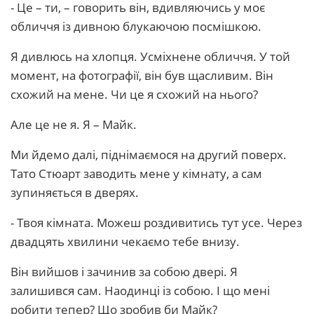
- Це – ти, – говорить він, вдивляючись у моє
обличчя із дивною блукаючою посмішкою.
Я дивлюсь на хлопця. Усміхнене обличчя. У той
момент, на фотографії, він був щасливим. Він
схожий на мене. Чи це я схожий на нього?
Але це не я. Я – Майк.
Ми йдемо далі, піднімаємося на другий поверх.
Тато Стюарт заводить мене у кімнату, а сам
зупиняється в дверях.
- Твоя кімната. Можеш роздивитись тут усе. Через
двадцять хвилини чекаємо тебе внизу.
Він вийшов і зачинив за собою двері. Я
залишився сам. Наодинці із собою. І що мені
робити тепер? Що зробив би Майк?