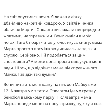
На світ опустився вечір. Я лежав у ліжку,
дбайливо накритий ковдрою. У світлі нічника
обличчя Марти і Стюарта виглядали неприродно
жовтими, несправжніми. Вони сиділи в моїх
ногах. Тато Стюарт читав уголос якусь книгу, мама
Марта просто з посмішкою дивилась на те, як я
слухаю. Серйозно, і їй подобається за цим
спостерігати? А може вона просто вишукує в мені
вади. Щось, що відрізняє мене від справжнього
Майка. І звідки такі думки?
Вони читають мені казку на ніч, хоч Майку вже
12. А завтра ми з татом Стюартом ідемо грати у
бейсбол в міському парку. Післязавтра мама
Марта поведе мене на нову стрижку, ту, яку я «так