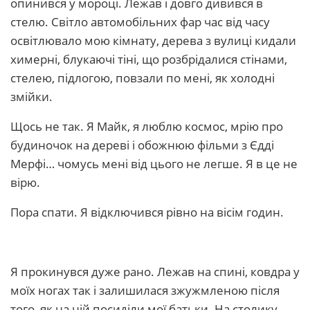
опинився у мороці. Лежав і довго дивився в
стелю. Світло автомобільних фар час від часу
освітлювало мою кімнату, дерева з вулиці кидали
химерні, блукаючі тіні, що розбрідалися стінами,
стелею, підлогою, повзали по мені, як холодні
змійки.
Щось не так. Я Майк, я люблю космос, мрію про
будиночок на дереві і обожнюю фільми з Єдді
Мерфі… чомусь мені від цього не легше. Я в це не
вірю.
Пора спати. Я відключився рівно на вісім годин.
Я прокинувся дуже рано. Лежав на спині, ковдра у
моїх ногах так і залишилася зжужмленою після
того, як на ній посиділи мої батьки. На столику