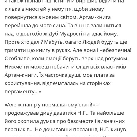
я також пізнав інші істини й вирішив відійти на
кілька вічностей у небуття, щоби знову
повернутися з новим світом. Артам-книга
перейшла до мого сина. Та він не залишиться
надто довго,бо ж Дуб Мудрості нагадає йому.
Проте хто далі? Мабуть, багато Людей будуть ще
тримати цю книгу в руках. Але вона і небезпечна!
Особливо, коли емоції беруть верх над розумом.
Нижче ти можеш побачити сліди всіх власників
Артам-книги. Їх часточка душі, мов плата за
користування, відпечаталась на сторінках
пергаменту…»
«Але ж папір у нормальному стані!» –
продовжував диву даватися Н.Г.. Та найбільше
його охопила думка про безсмертя і визначних
власників… Не дочитавши послання, Н.Г. кинув