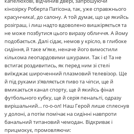
капелюхові, відчинив двері, запрошуючи
кінозірку Роберта Патісона, так, уже справжнього
красунчика!, до салону. А той думає, що це якийсь
розіграш, і лиш надто вдоволено вишкіряється та
не може позбутися цього виразу обличчя. А йому
подобається. Далі сідає, немов у крісло, в глибоке
сидіння, й таке м’яке, неначе його вимостили
кількома леопардовими шкурами. Так і є! Та не
встигає роздивитись, як перед ним зі стелі
виїжджає широченний плазмовий телевізор. Ще
й під руками з’являється пиво та чіпси, ще й
вмикається канал спорту, ще й якийсь фінал
футбольного кубку, ще й серія пенальті, одразу
вирішальний… го-о-ол! Наш Герой лише сплеснув
у долоні, а потім помічає на сидінні навпроти
банальний титановий чемодан. Відкриває і
прицмокує, промовляючи: