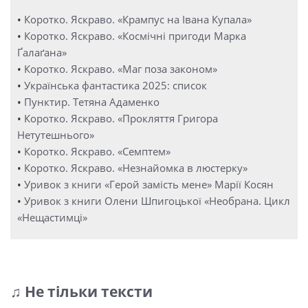
•
Коротко. Яскраво. «Крампус на Івана Купала»
•
Коротко. Яскраво. «Космічні пригоди Марка
Ґалаґана»
•
Коротко. Яскраво. «Маг поза законом»
•
Українська фантастика 2025: список
•
Пунктир. Тетяна Адаменко
•
Коротко. Яскраво. «Прокляття Григора
Нетутешнього»
•
Коротко. Яскраво. «Семптем»
•
Коротко. Яскраво. «Незнайомка в люстерку»
•
Уривок з книги «Герой замість мене» Марії Косян
•
Уривок з книги Олени Шпигоцької «Необрана. Цикл
«Нещастимці»
♫ Не тільки тексти