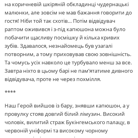
на коричневій шкіряній обкладинці чудернацькі
малюнки, але зовсім не мав бажання говорити до
гостя! Ніби той так схотів… Потім відвідувач
раптом оживився і з-під капюшона можна було
побачити щасливу посмішку й кілька кривих
зубів. Здавалося, незнайомець був узагалі
потворним, а тому приховував свою зовнішність.
Та чомусь усіх навколо це турбувало менш за все.
Завтра ніхто в цьому барі не пам’ятатиме дивного
відвідувача, проте не через похмілля.
****
Наш Герой вийшов із бару, знявши капюшон, а у
провулку стояв довгий білий лімузин. Високий
чоловік, вилитий страж Букінгемського палацу, в
червоній уніформі та високому чорному