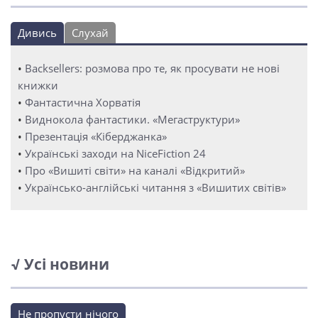
Дивись
Слухай
•
Backsellers: розмова про те, як просувати не нові
книжки
•
Фантастична Хорватія
•
Виднокола фантастики. «Мегаструктури»
•
Презентація «Кіберджанка»
•
Українські заходи на NiceFiction 24
•
Про «Вишиті світи» на каналі «Відкритий»
•
Українсько-англійські читання з «Вишитих світів»
√ Усі новини
Не пропусти нічого