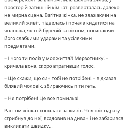
просторій затишній кімнаті розверталась далеко
не мирна сцена. Вагітна жінка, не зважаючи на
великий живіт, підвелась і почала кидатися на
чоловіка, як той буревій за вікном, посипаючи
його слабкими ударами та усілякими
предметами.
– І чого ти поліз у моє життя?! Мерзотнику! –
кричала вона, скоро втративши голос.
– Ще скажи, що син тобі не потрібен! – відказав
білявий чоловік, збираючись піти геть.
– Не потрібен! Це все помилка!
Раптом жінка схопилася за живіт. Чоловік одразу
стрибнув до неї, всадовив на диван і не забарився
викликати швидку…