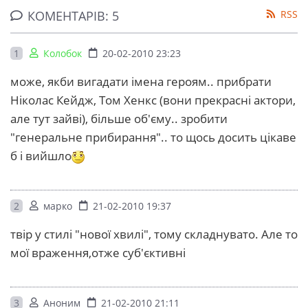
КОМЕНТАРІВ: 5
RSS
1
Колобок
20-02-2010 23:23
може, якби вигадати імена героям.. прибрати
Ніколас Кейдж, Том Хенкс (вони прекрасні актори,
але тут зайві), більше об'єму.. зробити
"генеральне прибирання".. то щось досить цікаве
б і вийшло
2
марко
21-02-2010 19:37
твір у стилі "нової хвилі", тому складнувато. Але то
мої враження,отже суб'єктивні
3
Аноним
21-02-2010 21:11