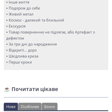
•
Інше життя
•
Подорож до себе
•
Живий метал
•
Космос - далекий та близький
•
Екскурсія
•
Товар поверненню не підлягає, або Артефакт з
дефектом
•
За три дні до народження
•
Відкриті… дорз
•
Шкідлива криза
•
Перші кроки
☕ Почитати цікаве
Нове
Особливе
Блоги