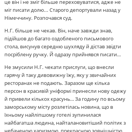
це він і не зміг більше переховуватися, адже не
міг писати долю... Старого депортували назад у
Німеччину. Розпочався суд.
Н.Г. більше не чекав. Він, наче завжди знав,
підійшов до багато оздобленого письмового
стола, висунув середню шухляду й дістав звідти
посріблену ручку. Й одразу прийнявся писати…
Не змусили Н.Г. чекати прислуги, що внесли
гарячу й таку дивовижну їжу, яку у звичайних
ресторанах не подають. Заразом ще кілька
персон в красивій уніформі принесли нову одежу
й привели кількох красунь… За годину по всьому
заморському місту розлетілась новина, що в
їхньому найліпшому готелі зупинилася
найбагатша людина, найталановитіший політик з
небаченою харизмою, прекрасною зовнішністю,