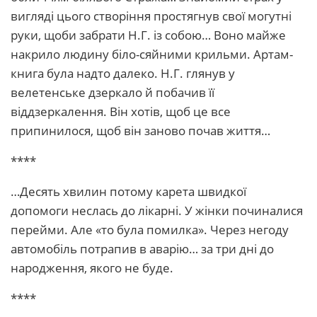
вигляді цього створіння простягнув свої могутні
руки, щоби забрати Н.Г. із собою… Воно майже
накрило людину біло-сяйними крильми. Артам-
книга була надто далеко. Н.Г. глянув у
велетенське дзеркало й побачив її
віддзеркалення. Він хотів, щоб це все
припинилося, щоб він заново почав життя…
****
…Десять хвилин потому карета швидкої
допомоги неслась до лікарні. У жінки починалися
перейми. Але «то була помилка». Через негоду
автомобіль потрапив в аварію… за три дні до
народження, якого не буде.
****