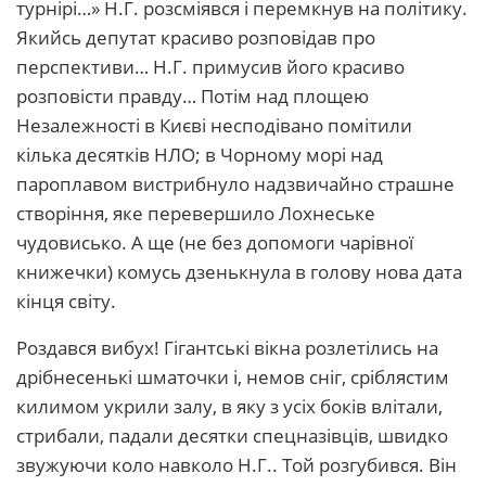
турнірі…» Н.Г. розсміявся і перемкнув на політику.
Якийсь депутат красиво розповідав про
перспективи… Н.Г. примусив його красиво
розповісти правду… Потім над площею
Незалежності в Києві несподівано помітили
кілька десятків НЛО; в Чорному морі над
пароплавом вистрибнуло надзвичайно страшне
створіння, яке перевершило Лохнеське
чудовисько. А ще (не без допомоги чарівної
книжечки) комусь дзенькнула в голову нова дата
кінця світу.
Роздався вибух! Гігантські вікна розлетілись на
дрібнесенькі шматочки і, немов сніг, сріблястим
килимом укрили залу, в яку з усіх боків влітали,
стрибали, падали десятки спецназівців, швидко
звужуючи коло навколо Н.Г.. Той розгубився. Він