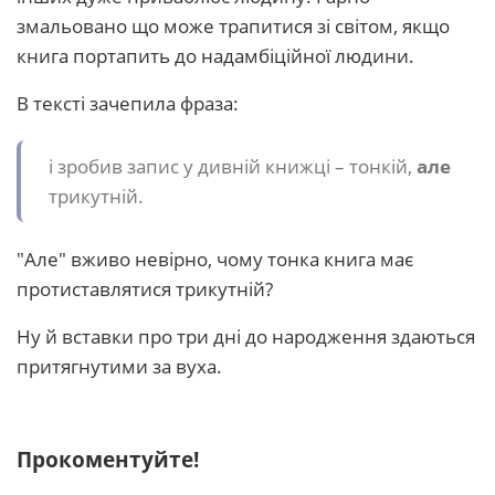
змальовано що може трапитися зі світом, якщо
книга портапить до надамбіційної людини.
В тексті зачепила фраза:
і зробив запис у дивній книжці – тонкій,
але
трикутній.
"Але" вживо невірно, чому тонка книга має
протиставлятися трикутній?
Ну й вставки про три дні до народження здаються
притягнутими за вуха.
Прокоментуйте!