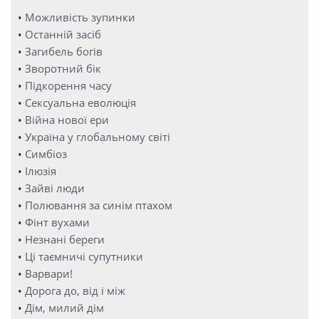
•
Можливість зупинки
•
Останній засіб
•
Загибель богів
•
Зворотний бік
•
Підкорення часу
•
Сексуальна еволюція
•
Війна нової ери
•
Україна у глобальному світі
•
Симбіоз
•
Ілюзія
•
Зайві люди
•
Полювання за синім птахом
•
Фінт вухами
•
Незнані береги
•
Ці таємничі супутники
•
Варвари!
•
Дорога до, від і між
•
Дім, милий дім