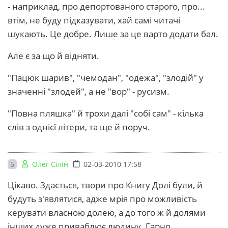
- наприклад, про депортованого старого, про...
втім, не буду підказувати, хай самі читачі
шукають. Це добре. Лише за це варто додати бал.
Але є за що й відняти.
"Пацюк шарив", "чемодан", "одежа", "злодій" у
значенні "злодей", а не "вор" - русизм.
"Повна пляшка" й трохи далі "собі сам" - кілька
слів з однієї літери, та ще й поруч.
5
Олег Сілін
02-03-2010 17:58
Цікаво. Здається, твори про Книгу Долі були, й
будуть з'являтися, адже мрія про можливість
керувати власною долею, а до того ж й долями
інших дуже приваблює людину. Гарно