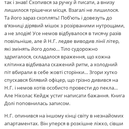
так і знав! Схопився за ручку й писати, а внизу
лишилося трішечки місця. Взагалі не лишилося.
Та його зараз схоплять! Поб’ють і довезуть до
в’язниці дірявий мішок з розірваними нутрощами,
а не злодія! Усе немов відбувалося в тисячу разів
повільніше, але й Н.Г. ледве виводив лінії літер,
які змінять його долю… Тіло судорожно
здригалося, складалося враження, що кожна
клітинка відбивала скажений ритм, а холодний
піт вбирали в себе жовті сторінки… Згори хутко
спускався білявий офіцер, що грізно дивився на
Н.Г. і немов хотів особисто провести до пекла…
Але Ніколас Кейдж устиг написати бажання. Книга
Долі поповнилась записом.
Н.Г. опинився на іншому кінці світу в незнайомих
апартаментах. Він уперся в розкішне ліжко, сівши