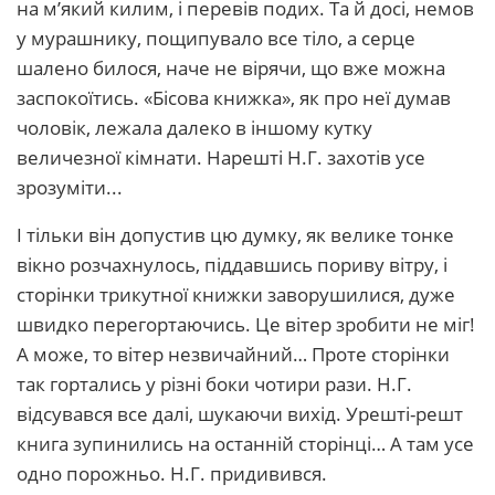
на м’який килим, і перевів подих. Та й досі, немов
у мурашнику, пощипувало все тіло, а серце
шалено билося, наче не вірячи, що вже можна
заспокоїтись. «Бісова книжка», як про неї думав
чоловік, лежала далеко в іншому кутку
величезної кімнати. Нарешті Н.Г. захотів усе
зрозуміти...
І тільки він допустив цю думку, як велике тонке
вікно розчахнулось, піддавшись пориву вітру, і
сторінки трикутної книжки заворушилися, дуже
швидко перегортаючись. Це вітер зробити не міг!
А може, то вітер незвичайний… Проте сторінки
так гортались у різні боки чотири рази. Н.Г.
відсувався все далі, шукаючи вихід. Урешті-решт
книга зупинились на останній сторінці… А там усе
одно порожньо. Н.Г. придивився.