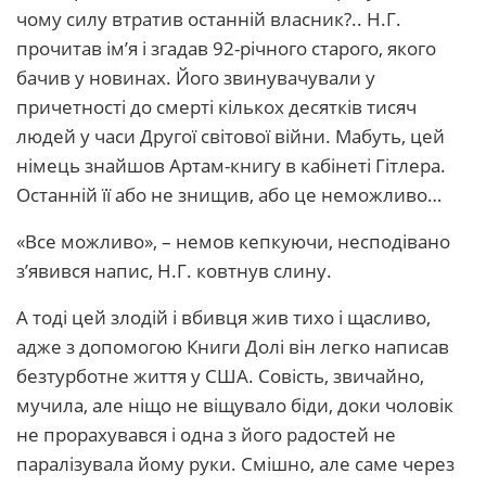
чому силу втратив останній власник?.. Н.Г.
прочитав ім’я і згадав 92-річного старого, якого
бачив у новинах. Його звинувачували у
причетності до смерті кількох десятків тисяч
людей у часи Другої світової війни. Мабуть, цей
німець знайшов Артам-книгу в кабінеті Гітлера.
Останній її або не знищив, або це неможливо…
«Все можливо», – немов кепкуючи, несподівано
з’явився напис, Н.Г. ковтнув слину.
А тоді цей злодій і вбивця жив тихо і щасливо,
адже з допомогою Книги Долі він легко написав
безтурботне життя у США. Совість, звичайно,
мучила, але ніщо не віщувало біди, доки чоловік
не прорахувався і одна з його радостей не
паралізувала йому руки. Смішно, але саме через