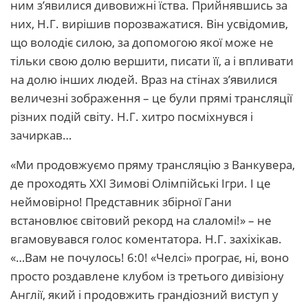
ним з’явилися дивовижні їства. Прийнявшись за
них, Н.Г. вирішив порозважатися. Він усвідомив,
що володіє силою, за допомогою якої може не
тільки свою долю вершити, писати її, а і впливати
на долю інших людей. Враз на стінах з’явилися
величезні зображення – це були прямі трансляції
різних подій світу. Н.Г. хитро посміхнувся і
зачиркав…
«Ми продовжуємо пряму трансляцію з Ванкувера,
де проходять XXI Зимові Олімпійські Ігри. І це
неймовірно! Представник збірної Гани
встановлює світовий рекорд на слаломі!» – не
вгамовувався голос коментатора. Н.Г. захіхікав.
«…Вам не почулось! 6:0! «Челсі» програє, ні, воно
просто роздавлене клубом із третього дивізіону
Англії, який і продовжить грандіозний виступ у