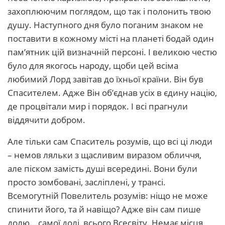
захоплюючим поглядом, що так і полонить твою
душу. Наступного дня було поганим знаком не
поставити в кожному місті на планеті бодай один
пам’ятник цій визначній персоні. І великою честю
було для якогось народу, щоби цей всіма
любимий Лорд завітав до їхньої країни. Він був
Спасителем. Адже Він об’єднав усіх в єдину націю,
де процвітали мир і порядок. І всі прагнули
віддячити добром.
Але тільки сам Спаситель розумів, що всі ці люди
– немов ляльки з щасливим виразом обличчя,
але піском замість душі всередині. Вони були
просто зомбовані, засліплені, у трансі.
Всемогутній Повелитель розумів: ніщо не може
спинити його, та й навіщо? Адже він сам пише
долю… самої долі, всього Всесвіту. Немає місця