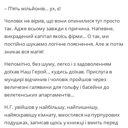
– П’ять мільйонів… ух, є!
Чоловік не вірив, що вони опинилися тут просто
так. Адже всьому завжди є причина. Напевне,
викрадений капітал якоїсь фірми… О так, ми
постійно шукаємо логічне пояснення. Але ж потім
зникає вся магія!
Непомітно, без шуму, легко і з задоволенням
доїхав Наш Герой.., кудись доїхав. Прислуга в
мундирі відчинив і чоловік пройшов через
величезні галявини для гольфу і басейни до
велетенських апартаментів…
Н.Г. увійшов у найбільшу, найпишнішу,
найяскравішу кімнату, вмостився на пурпурових
подушках, записав щось у книжці і вмить перед