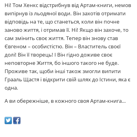
Ні! Том Хенкс відстрибнув від Артам-книги, немов
випірнув із льодяної води. Він захотів отримати
відповідь на те, що станеться, коли він почне
заново життя, і отримав її. Ні! Якщо він захоче, то
сам змінить своє життя. Тепер він знову став
Євгеном – особистістю. Він – Властитель своєї
долі! Він її творець! І Він гідно доживе своє
неповторне Життя, бо іншого такого не буде.
Проживе так, щоби інші також змогли випити
Грааль Щастя і відкрити свій шлях до Істини, яка є
одна.
А ви обережніше, в кожного своя Артам-книга…