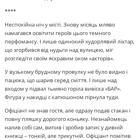
****
Неспокійна ніч у місті. Знову місяць мляво
намагався освітити героїв цього темного
перфомансу. І лише одинокий худорлявий ліхтар,
що згорбився від нудьги над вулицею, міг
розгледіти своїм яскравим оком «акторів».
У вузькому брудному провулку не було видно і
пацюка, що шарив серед сміття. І лише над
входом у підвал тьмяно горіла вивіска «БАР».
Фігура у накидці с капюшоном пірнула туди.
Офіціант не знав гостя, але одразу подав стакан і
повну пляшку дорогого коньяку. Незнайомець
налив собі сам, випив і зробив запис у дивній
книжці – тонкій, але трикутній. Офіціант помітив