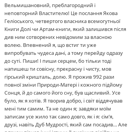
Вельмишановний, преблагородний і
неповторний Властителю! Це послання Якова
Геліоського, четвертого власника всемогутньої
Книги Долі чи Артам-книги, який залишився після
див ним сотворених невідомим за власною
волею. Впевнений я, що встиг ти уже
випробувать чудеса дані, а тому перейду одразу
до суті. Пиши! І пиши серцем, бо тільки тоді
напишеш ти совісну, прекрасну і чисту, мов
гірський кришталь, долю. Я прожив 992 рази
повної зміни Природи-Матері і кожного підйому
Сонця, й до самого його сну, був щасливий. Усе
було, як я хотів. Я творив добро, і світ віддячував
мені тим самим. Та не один я; завдяки моїм
записам усе жило так само довго, як і я: сім’я,
друзі, навіть Дуб Мудрості, який сам посадив… Але