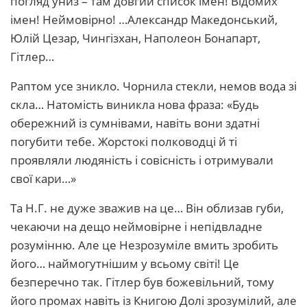
погляд униз – там довгий список імен! Відомих
імен! Неймовірно! …Александр Македонський,
Юлій Цезар, Чингізхан, Наполеон Бонапарт,
Гітлер…
Раптом усе зникло. Чорнила стекли, немов вода зі
скла… Натомість виникла нова фраза: «Будь
обережний із сумнівами, навіть вони здатні
погубити тебе. Жорстокі полководці й ті
проявляли людяність і совісність і отримували
свої кари…»
Та Н.Г. не дуже зважив на це… Він облизав губи,
чекаючи на дещо неймовірне і непідвладне
розумінню. Але це Незрозуміле вмить зробить
його… наймогутнішим у всьому світі! Це
безперечно так. Гітлер був божевільний, тому
його промах навіть із Книгою Долі зрозумілий, але