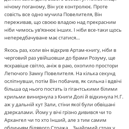
нічому поганому, Він усе контролює. Проте
совість все одно мучила Повелителя, Він
переживав, що своєю владою над прекрасним
ніби чимось ув’язнює інших. І ніби все-таки щось
непередбачуване має статися…
Якось раз, коли він відкрив Артам-книгу, ніби в
черговий раз увійшовши до брами Розуму, ще
яскравіше світло, аніж в раю, охопило простори
Летючого Замку Повелителя. На кілька секунд
осліпнувши, потім Він побачив, як сильна і вдвічі
більша од нього постать із гігантськими білими
крильми винирнула з Книги Долі й відкинула Н.Г.
аж у дальній кут Зали, стіни якої були обвішані
дзеркалами. Йому у вічі грізно дивився чи то
Архангел чи то хто Інший, але з тим самим
обличчям білявого Стража… Знайомий страх у