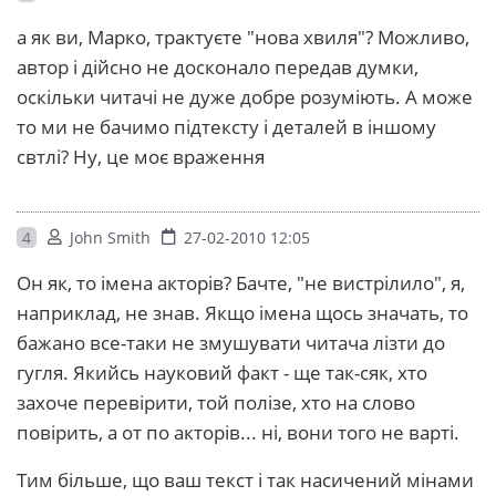
а як ви, Марко, трактуєте "нова хвиля"? Можливо,
автор і дійсно не досконало передав думки,
оскільки читачі не дуже добре розуміють. А може
то ми не бачимо підтексту і деталей в іншому
свтлі? Ну, це моє враження
4
John Smith
27-02-2010 12:05
Он як, то імена акторів? Бачте, "не вистрілило", я,
наприклад, не знав. Якщо імена щось значать, то
бажано все-таки не змушувати читача лізти до
гугля. Якийсь науковий факт - ще так-сяк, хто
захоче перевірити, той полізе, хто на слово
повірить, а от по акторів... ні, вони того не варті.
Тим більше, що ваш текст і так насичений мінами