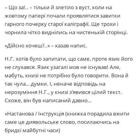
– Що за!.. – тільки й злетіло з вуст, коли на
жовтому папері почали проявлятися завитки
гарного почерку старої каліграфії. Ще трохи і
чорнила чітко виднілись на чистенькій сторінці.
«Дійсно хочеш?..» – казав напис.
Н.Г. хотів було запитати, що саме, проте язик його
не слухався. Язик узагалі мов не існував! Але,
мабуть, книзі не потрібно було говорити. Вона й
так чула… думки. І, неначе відповідь на
нерозуміння Н.Г., у книзі з’явився цілий текст.
Схоже, він був написаний давно…
«Настанова / Інструкція (книжка порадила вжити
саме це диявольське слово, посилаючись на
бридкі майбутні часи)