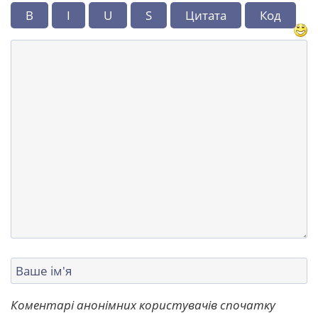
B
I
U
S
Цитата
Код
Коментарі анонімних користувачів спочатку