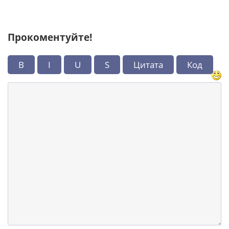
Прокоментуйте!
B
I
U
S
Цитата
Код