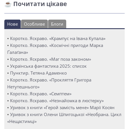
☕ Почитати цікаве
Нове
Особливе
Блоги
•
Коротко. Яскраво. «Крампус на Івана Купала»
•
Коротко. Яскраво. «Космічні пригоди Марка
Ґалаґана»
•
Коротко. Яскраво. «Маг поза законом»
•
Українська фантастика 2025: список
•
Пунктир. Тетяна Адаменко
•
Коротко. Яскраво. «Прокляття Григора
Нетутешнього»
•
Коротко. Яскраво. «Семптем»
•
Коротко. Яскраво. «Незнайомка в люстерку»
•
Уривок з книги «Герой замість мене» Марії Косян
•
Уривок з книги Олени Шпигоцької «Необрана. Цикл
«Нещастимці»