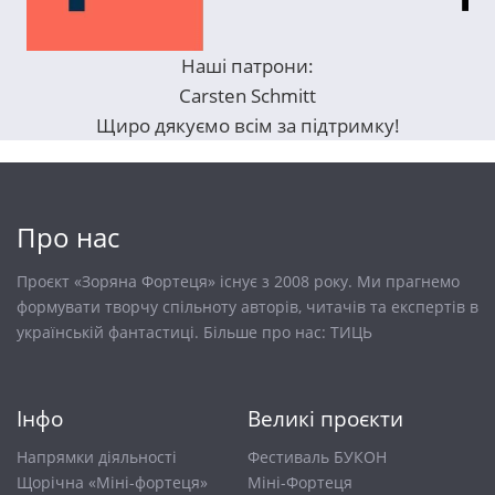
Наші патрони:
Carsten Schmitt
Щиро дякуємо всім за підтримку!
Про нас
Проєкт «Зоряна Фортеця» існує з 2008 року. Ми прагнемо
формувати творчу спільноту авторів, читачів та експертів в
українській фантастиці. Більше про нас:
ТИЦЬ
Інфо
Великі проєкти
Напрямки діяльності
Фестиваль БУКОН
Щорічна «Міні-фортеця»
Міні-Фортеця