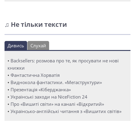
♫ Не тільки тексти
Дивись
Слухай
•
Backsellers: розмова про те, як просувати не нові
книжки
•
Фантастична Хорватія
•
Виднокола фантастики. «Мегаструктури»
•
Презентація «Кіберджанка»
•
Українські заходи на NiceFiction 24
•
Про «Вишиті світи» на каналі «Відкритий»
•
Українсько-англійські читання з «Вишитих світів»