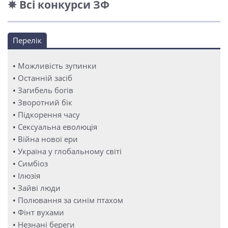
✵ Всі конкурси ЗФ
Перелік
•
Можливість зупинки
•
Останній засіб
•
Загибель богів
•
Зворотний бік
•
Підкорення часу
•
Сексуальна еволюція
•
Війна нової ери
•
Україна у глобальному світі
•
Симбіоз
•
Ілюзія
•
Зайві люди
•
Полювання за синім птахом
•
Фінт вухами
•
Незнані береги