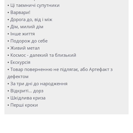
•
Ці таємничі супутники
•
Варвари!
•
Дорога до, від і між
•
Дім, милий дім
•
Інше життя
•
Подорож до себе
•
Живий метал
•
Космос - далекий та близький
•
Екскурсія
•
Товар поверненню не підлягає, або Артефакт з
дефектом
•
За три дні до народження
•
Відкриті… дорз
•
Шкідлива криза
•
Перші кроки