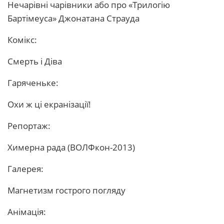
Нечарівні чарівники або про «Трилогію
Бартімеуса» Джонатана Страуда
Комікс:
Смерть і Діва
Гаряченьке:
Охи ж ці екранізації!
Репортаж:
Химерна рада (ВОЛФкон-2013)
Галерея:
Магнетизм гострого погляду
Анімація: