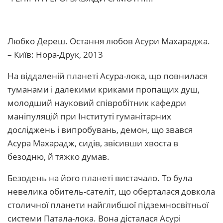
Любко Дереш. Остання любов Асури Махараджа.
– Київ: Нора-Друк, 2013
На віддаленій планеті Асура-лока, що повнилася
туманами і далекими криками пропащих душ,
молодший науковий співробітник кафедри
маніпуляцій при Інституті гуманітарних
досліджень і випробувань, демон, що звався
Асура Махарадж, сидів, звісивши хвоста в
безодню, й тяжко думав.
Безодень на його планеті вистачало. То була
невелика обитель-сателіт, що оберталася довкола
столичної планети найглибшої підземносвітньої
системи Патала-лока. Вона дісталася Асурі