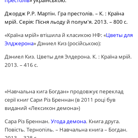
престолів
» українською:
Джордж Р.Р. Мартін. Гра престолів. – К. : Країна
мрій. Серія: Пісня льоду й полум'я. 2013. – 800 с.
«Країна мрій» втішила й класикою НФ: «
Цветы для
Элджерона
» Дэниел Киз (російською):
Дэниел Киз. Цветы для Элдерона. К. : Країна мрій.
2013. – 416 с.
«Навчальна кига Богдан» продовжує переклад
серії книг Сари Різ Бреннан (в 2011 році був
виданий «Лексикон демона»)
Сара Різ Бреннан.
Угода демона
. Книга друга.
Повість. Тернопіль. – Навчальна книга – Богдан.
2013, – 328 с.