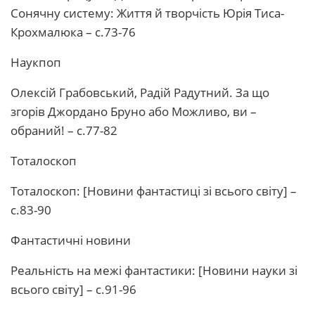
Сонячну систему: Життя й творчість Юрія Тиса-
Крохмалюка – с.73-76
Наукпоп
Олексій Грабовський, Радій Радутний. За що
згорів Джордано Бруно або Можливо, ви –
обраний! – с.77-82
Тоталоскоп
Тоталоскоп: [Новини фантастиці зі всього світу] –
с.83-90
Фантастичні новини
Реальність на межі фантастики: [Новини науки зі
всього світу] – с.91-96