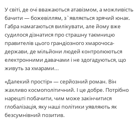
У світі, де очі вважаються атавізмом, а можливість
бачити — божевіллям, з`являється зрячий юнак.
Габра намагаються вилікувати, але йому вже
судилося дізнатися про страшну таємницю
правителів цього грандіозного хмарочоса-
держави, де мільйони людей контролюються
електронними давачами і не здогадуються, що
живуть за хмарами...
«Далекий простір» — серйозний роман. Він
жахливо космополітичний. І це добре. Потрібно
нарешті побачити, чим може закінчитися
глобалізація, яку наші політики уявляють як
безсумнівний позитив.