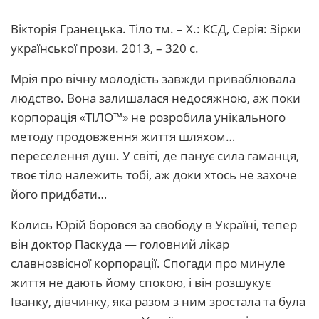
Вікторія Гранецька. Тіло тм. – Х.: КСД, Серія: Зірки
української прози. 2013, – 320 с.
Мрія про вічну молодість завжди приваблювала
людство. Вона залишалася недосяжною, аж поки
корпорація «ТІЛО™» не розробила унікального
методу продовження життя шляхом…
переселення душ. У світі, де панує сила гаманця,
твоє тіло належить тобі, аж доки хтось не захоче
його придбати…
Колись Юрій боровся за свободу в Україні, тепер
він доктор Паскуда — головний лікар
славнозвісної корпорації. Спогади про минуле
життя не дають йому спокою, і він розшукує
Іванку, дівчинку, яка разом з ним зростала та була