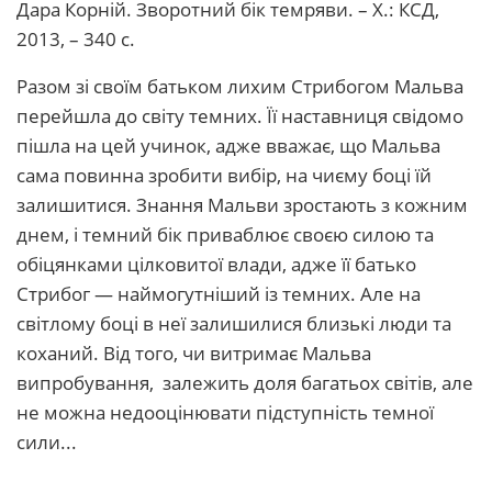
Дара Корній. Зворотний бік темряви. – Х.: КСД,
2013, – 340 с.
Разом зі своїм батьком лихим Стрибогом Мальва
перейшла до світу темних. Її наставниця свідомо
пішла на цей учинок, адже вважає, що Мальва
сама повинна зробити вибір, на чиєму боці їй
залишитися. Знання Мальви зростають з кожним
днем, і темний бік приваблює своєю силою та
обіцянками цілковитої влади, адже її батько
Стрибог — наймогутніший із темних. Але на
світлому боці в неї залишилися близькі люди та
коханий. Від того, чи витримає Мальва
випробування, залежить доля багатьох світів, але
не можна недооцінювати підступність темної
сили...