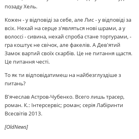
позаду Хель.
Кожен - у відповіді за себе, але Лис - у відповіді за
всіх. Нехай на серце з'являться нові шрами, а у
волоссі - сивина, нехай спроба стане тортурами, -
гра коштує не свічок, але факелів. А Дев'ятий
Замок вартий своїх скарбів. Це не питання щастя.
Це питання честі.
То як ти відповідатимеш на найбезглуздіше з
питань?
В'ячеслав Астров-Чубенко. Всего лишь трасер,
роман. К.: Інтерсервіс; роман; серія Лабіринти
Всесвітів 2013.
[OldNews]