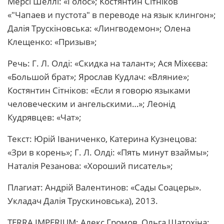
Мерсі Шеллі: «Голос»; Костянтин Сітніков
«"Чапаев и пустота" в переводе на язык клингон»;
Далія Трускіновська: «Лингводемон»; Олена
Клещенко: «Призыв»;
Речь: Г. Л. Олді: «Скидка на талант»; Ася Міхєєва:
«Большой брат»; Ярослав Кудлач: «Вляние»;
Костянтин Сітніков: «Если я говорю языками
человеческим и ангельскими…»; Леонід
Кудрявцев: «Чат»;
Текст: Юрій Іваниченко, Катерина Кузнецова:
«Зри в корень»; Г. Л. Олді: «Пять минут взаймы»;
Наталія Резанова: «Хороший писатель»;
Плагиат: Андрій Валентинов: «Сады Соацеры».
Укладач Далія Трускиновська), 2013.
TERRA IMPERIUM: Алекс Громов, Ольга Шатохіна: