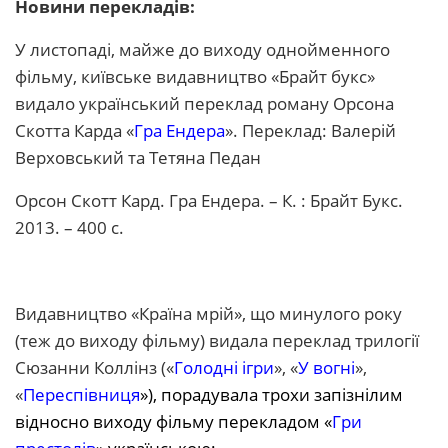
Новини перекладів:
У листопаді, майже до виходу однойменного
фільму, київське видавництво «Брайт букс»
видало український переклад роману Орсона
Скотта Карда «
Гра Ендера
». Переклад: Валерій
Верховський та Тетяна Педан
Орсон Скотт Кард. Гра Ендера. – К. : Брайт Букс.
2013. – 400 с.
Видавництво «Країна мрій», що минулого року
(теж до виходу фільму) видала переклад трилогії
Сюзанни Коллінз («
Голодні ігри
», «
У вогні
»,
«
Переспівниця
»), порадувала трохи запізнілим
відносно виходу фільму перекладом «
Гри