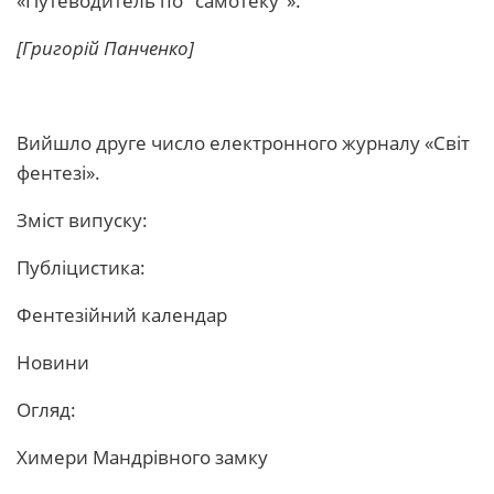
«Путеводитель по "самотеку"».
[Григорій Панченко]
Вийшло друге число електронного журналу «Світ
фентезі».
Зміст випуску:
Публіцистика:
Фентезійний календар
Новини
Огляд:
Химери Мандрівного замку