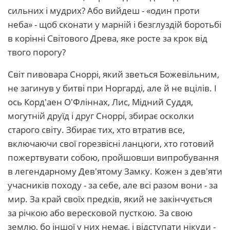
сильних і мудрих? Або вийдеш - «один проти
неба» - щоб сконати у марній і безглуздій боротьбі
в корінні Світового Древа, яке росте за крок від
твого порогу?
Світ пивовара Сноррі, який зветься Божевільним,
не загинув у битві при Норгарді, але й не вцілів. І
ось Корд'аен О'Фліннах, Лис, Мідний Суддя,
могутній друїд і друг Сноррі, збирає осколки
старого світу. Збирає тих, хто втратив все,
включаючи свої горезвісні ланцюги, хто готовий
пожертвувати собою, пройшовши випробування
в легендарному Дев'ятому Замку. Кожен з дев'яти
учасників походу - за себе, але всі разом вони - за
мир. За край своїх предків, який не закінчується
за річкою або вересковой пусткою. За свою
землю, бо іншої у них немає, і відступати нікуди -