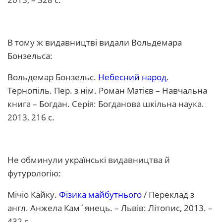
В тому ж видавництві видали Вольдемара
Бонзельса:
Вольдемар Бонзельс.
Небесний народ
.
Тернопіль. Пер. з нім. Роман Матієв – Навчальна
книга – Богдан. Серія: Богданова шкільна наука.
2013, 216 с.
Не обминули українські видавництва й
футурологію:
Мічіо Кайку.
Фізика майбутнього
/ Переклад з
англ. Анжела Кам´янець. – Львів: Літопис, 2013. –
432 с.