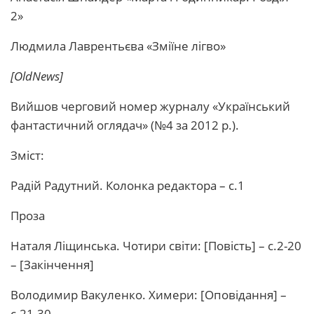
2»
Людмила Лаврентьєва «Зміїне лігво»
[OldNews]
Вийшов черговий номер журналу «Український
фантастичний оглядач» (№4 за 2012 р.).
Зміст:
Радій Радутний. Колонка редактора – с.1
Проза
Наталя Ліщинська. Чотири світи: [Повість] – с.2-20
– [Закінчення]
Володимир Вакуленко. Химери: [Оповідання] –
с.21-30