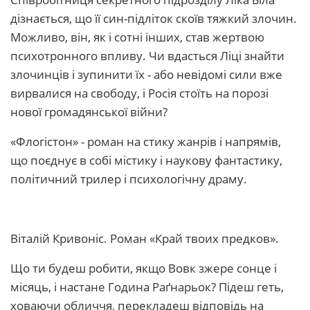
дізнається, що її син-підліток скоїв тяжкий злочин.
Можливо, він, як і сотні інших, став жертвою
психотронного впливу. Чи вдасться Ліці знайти
злочинців і зупинити їх - або невідомі сили вже
вирвалися на свободу, і Росія стоїть на порозі
нової громадянської війни?
«Флогістон» - роман на стику жанрів і напрямів,
що поєднує в собі містику і наукову фантастику,
політичний трилер і психологічну драму.
Віталій Кривоніс. Роман «Край твоих предков».
Що ти будеш робити, якщо Вовк зжере сонце і
місяць, і настане Година Раґнарьок? Підеш геть,
ховаючи обличчя, перекладеш відповідь на