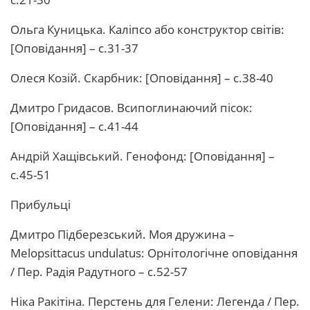
Ольга Куницька. Каліпсо або конструктор світів:
[Оповідання] – с.31-37
Олеся Козій. Скарбник: [Оповідання] – с.38-40
Дмитро Гридасов. Всипоглинаючий пісок:
[Оповідання] – с.41-44
Андрій Хащівський. Генофонд: [Оповідання] –
с.45-51
Прибульці
Дмитро Підберезський. Моя дружина –
Melopsittacus undulatus: Орнітологічне оповідання
/ Пер. Радія Радутного – с.52-57
Ніка Ракітіна. Перстень для Гелени: Легенда / Пер.