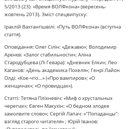
5/2013 (23): «Время ВОЛФкона» (вересень-
жовтень 2013). Зміст спецвипуску:
Іраклій Вахтангішвілі: «Путь ВОЛФкона» (вступна
стаття).
Оповідання: Олег Сілін: «Дежавю»; Володимир
Арєнєв: «Залог стабильности»; Аліна
Стародубцева (Лі Гевара): «Дневник Елки»; Лео
Каганов: «День академика Похеля»; Генрі Лайон
Олді: «Кое-что...» («Про вампиров»; «О
женщинах»; «О провидцах»).
Статті: Тетяна Пліхневіч: «Миф о хрустальных
черепах»; Євген Макухін: «О бедном злодее
замолвите слово»; Сергій Лапач: «"Попаданцы":
взгляд старого читателя» ; Юрій Іванов: