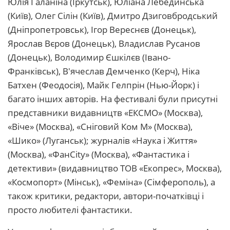
Юлія Галаніна (Іркутськ), Юліана Лебединська
(Київ), Олег Сілін (Київ), Дмитро Дзиговбродський
(Дніпропетровськ), Ігор Вереснєв (Донецьк),
Ярослав Вєров (Донецьк), Владислав Русанов
(Донецьк), Володимир Єшкілєв (Івано-
Франківськ), В'ячеслав Демченко (Керч), Ніка
Батхен (Феодосія), Майк Гелпрін (Нью-Йорк) і
багато інших авторів. На фестивалі були присутні
представники видавництв «ЕКСМО» (Москва),
«Віче» (Москва), «Сніговий Ком М» (Москва),
«Шико» (Луганськ); журналів «Наука і Життя»
(Москва), «ФанCity» (Москва), «Фантастика і
детективи» (видавництво ТОВ «Екопрес», Москва),
«Космопорт» (Мінськ), «Феміна» (Сімферополь), а
також критики, редактори, автори-початківці і
просто любителі фантастики.