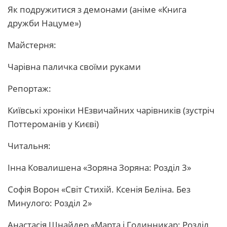
Як подружитися з демонами (аніме «Книга
дружби Нацуме»)
Майстерня:
Чарівна паличка своїми руками
Репортаж:
Київські хроніки НЕзвичайних чарівників (зустріч
Поттероманів у Києві)
Читальня:
Інна Ковалишена «Зоряна Зоряна: Розділ 3»
Софія Ворон «Світ Стихій. Ксенія Беліна. Без
Минулого: Розділ 2»
Анастасія Шнайдер «Марта і Годинникар: Розділ