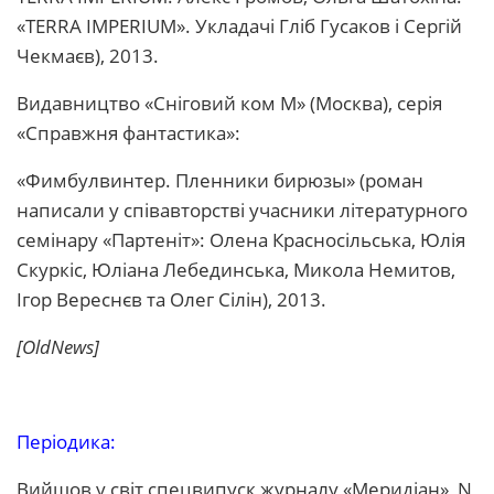
«TERRA IMPERIUM». Укладачі Гліб Гусаков і Сергій
Чекмаєв), 2013.
Видавництво «Сніговий ком М» (Москва), серія
«Справжня фантастика»:
«Фимбулвинтер. Пленники бирюзы» (роман
написали у співавторстві учасники літературного
семінару «Партеніт»: Олена Красносільська, Юлія
Скуркіс, Юліана Лебединська, Микола Немитов,
Ігор Вереснєв та Олег Сілін), 2013.
[OldNews]
Періодика:
Вийшов у світ спецвипуск журналу «Меридіан», N