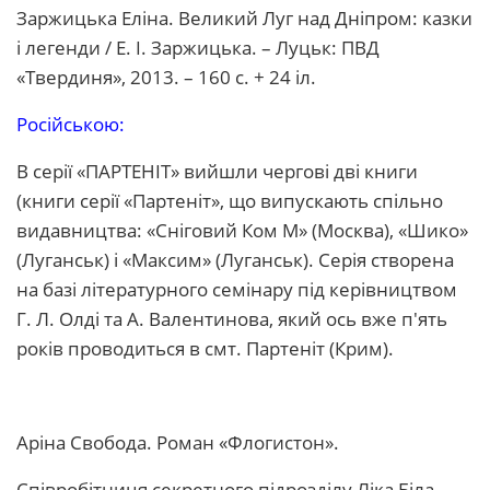
Заржицька Еліна. Великий Луг над Дніпром: казки
і легенди / Е. І. Заржицька. – Луцьк: ПВД
«Твердиня», 2013. – 160 с. + 24 іл.
Російською:
В серії «ПАРТЕНІТ» вийшли чергові дві книги
(книги серії «Партеніт», що випускають спільно
видавництва: «Сніговий Ком М» (Москва), «Шико»
(Луганськ) і «Максим» (Луганськ). Серія створена
на базі літературного семінару під керівництвом
Г. Л. Олді та А. Валентинова, який ось вже п'ять
років проводиться в смт. Партеніт (Крим).
Аріна Свобода. Роман «Флогистон».
Співробітниця секретного підрозділу Ліка Біла