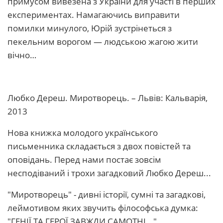
примусом вивезена з України для участі в перших
експериментах. Намагаючись виправити
помилки минулого, Юрій зустрінеться з
пекельним ворогом — людською жагою жити
вічно…
Любко Дереш. Миротворець. – Львів: Кальварія,
2013
Нова книжка молодого українського
письменника складається з двох повістей та
оповідань. Перед нами постає зовсім
несподіваний і трохи загадковий Любко Дереш...
"Миротворець" - дивні історії, сумні та загадкові,
леймотивом яких звучить філософська думка:
"ГЕНІЇ ТА ГЕРОЇ ЗАВЖДИ САМОТНІ..."