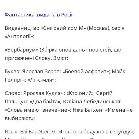
Фантастика, видана в Росії:
Видавництво «Сніговий ком М» (Москва), серія
«Антології»:
«Вербариум» (Збірка оповідань і повістей, що
присвячені Слову. Зміст:
Буква: Ярослав Вєров: «Боевой алфавит»; Майк
Гелпрін: «Ля-с-мля»;
Слово: Ярослав Кудлач: «Кто они?»; Сергій
Пальцун: «Два байта»; Юліана Лебединськая:
«Слова имеют значение»; Ніка Батхен: «Имена не
выбирают»;
Язык: Елі Бар-Яалом: «Полтора бодуэна в секунду»;