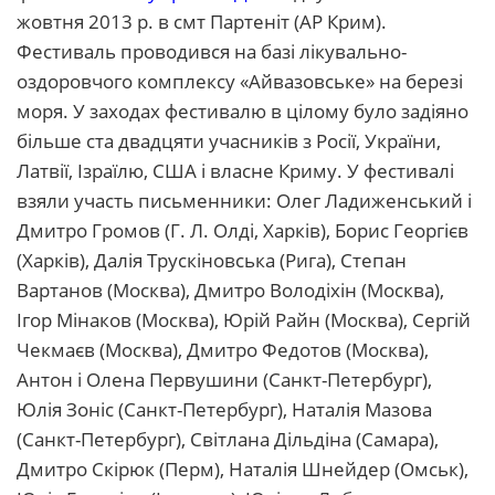
жовтня 2013 р. в смт Партеніт (АР Крим).
Фестиваль проводився на базі лікувально-
оздоровчого комплексу «Айвазовське» на березі
моря. У заходах фестивалю в цілому було задіяно
більше ста двадцяти учасників з Росії, України,
Латвії, Ізраїлю, США і власне Криму. У фестивалі
взяли участь письменники: Олег Ладиженський і
Дмитро Громов (Г. Л. Олді, Харків), Борис Георгієв
(Харків), Далія Трускіновська (Рига), Степан
Вартанов (Москва), Дмитро Володіхін (Москва),
Ігор Мінаков (Москва), Юрій Райн (Москва), Сергій
Чекмаєв (Москва), Дмитро Федотов (Москва),
Антон і Олена Первушини (Санкт-Петербург),
Юлія Зоніс (Санкт-Петербург), Наталія Мазова
(Санкт-Петербург), Світлана Дільдіна (Самара),
Дмитро Скірюк (Перм), Наталія Шнейдер (Омськ),