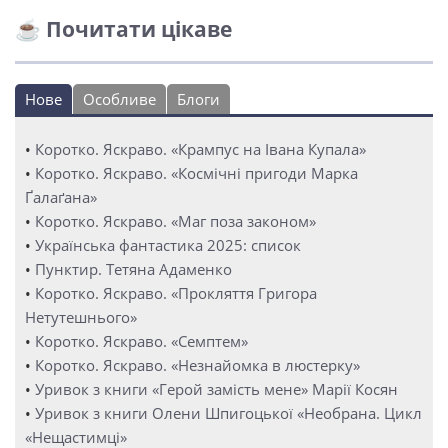
☕ Почитати цікаве
Нове
Особливе
Блоги
•
Коротко. Яскраво. «Крампус на Івана Купала»
•
Коротко. Яскраво. «Космічні пригоди Марка
Ґалаґана»
•
Коротко. Яскраво. «Маг поза законом»
•
Українська фантастика 2025: список
•
Пунктир. Тетяна Адаменко
•
Коротко. Яскраво. «Прокляття Григора
Нетутешнього»
•
Коротко. Яскраво. «Семптем»
•
Коротко. Яскраво. «Незнайомка в люстерку»
•
Уривок з книги «Герой замість мене» Марії Косян
•
Уривок з книги Олени Шпигоцької «Необрана. Цикл
«Нещастимці»