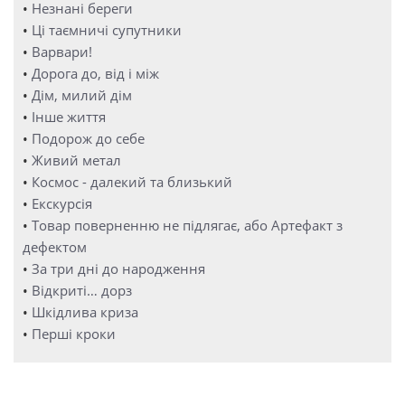
•
Незнані береги
•
Ці таємничі супутники
•
Варвари!
•
Дорога до, від і між
•
Дім, милий дім
•
Інше життя
•
Подорож до себе
•
Живий метал
•
Космос - далекий та близький
•
Екскурсія
•
Товар поверненню не підлягає, або Артефакт з
дефектом
•
За три дні до народження
•
Відкриті… дорз
•
Шкідлива криза
•
Перші кроки