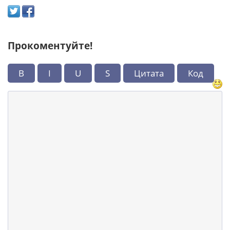
Прокоментуйте!
B
I
U
S
Цитата
Код