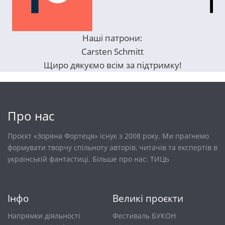
Наші патрони:
Carsten Schmitt
Щиро дякуємо всім за підтримку!
Про нас
Проєкт «Зоряна Фортеця» існує з 2008 року. Ми прагнемо
формувати творчу спільноту авторів, читачів та експертів в
українській фантастиці. Більше про нас:
ТИЦЬ
Інфо
Великі проєкти
Напрямки діяльності
Фестиваль БУКОН