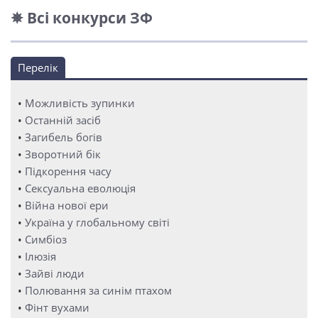
✵ Всі конкурси ЗФ
Перелік
•
Можливість зупинки
•
Останній засіб
•
Загибель богів
•
Зворотний бік
•
Підкорення часу
•
Сексуальна еволюція
•
Війна нової ери
•
Україна у глобальному світі
•
Симбіоз
•
Ілюзія
•
Зайві люди
•
Полювання за синім птахом
•
Фінт вухами