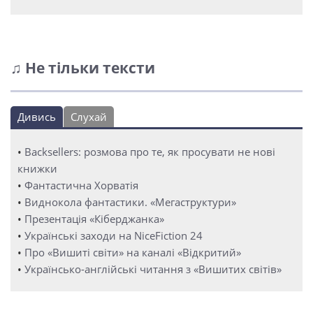
♫ Не тільки тексти
Дивись
Слухай
•
Backsellers: розмова про те, як просувати не нові
книжки
•
Фантастична Хорватія
•
Виднокола фантастики. «Мегаструктури»
•
Презентація «Кіберджанка»
•
Українські заходи на NiceFiction 24
•
Про «Вишиті світи» на каналі «Відкритий»
•
Українсько-англійські читання з «Вишитих світів»