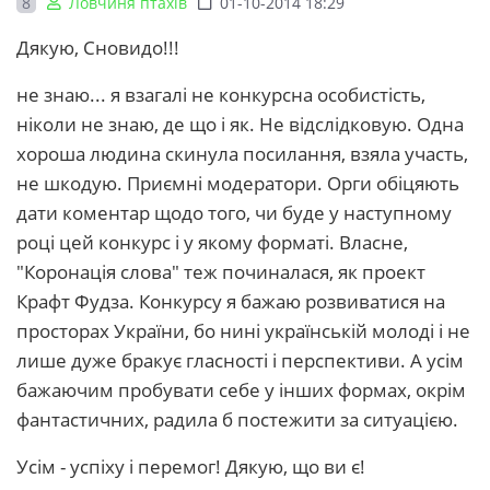
8
Ловчиня птахів
01-10-2014 18:29
Дякую, Сновидо!!!
не знаю... я взагалі не конкурсна особистість,
ніколи не знаю, де що і як. Не відслідковую. Одна
хороша людина скинула посилання, взяла участь,
не шкодую. Приємні модератори. Орги обіцяють
дати коментар щодо того, чи буде у наступному
році цей конкурс і у якому форматі. Власне,
"Коронація слова" теж починалася, як проект
Крафт Фудза. Конкурсу я бажаю розвиватися на
просторах України, бо нині українській молоді і не
лише дуже бракує гласності і перспективи. А усім
бажаючим пробувати себе у інших формах, окрім
фантастичних, радила б постежити за ситуацією.
Усім - успіху і перемог! Дякую, що ви є!