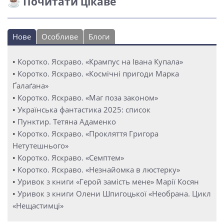
☕ Почитати цікаве
Нове
Особливе
Блоги
•
Коротко. Яскраво. «Крампус на Івана Купала»
•
Коротко. Яскраво. «Космічні пригоди Марка
Ґалаґана»
•
Коротко. Яскраво. «Маг поза законом»
•
Українська фантастика 2025: список
•
Пунктир. Тетяна Адаменко
•
Коротко. Яскраво. «Прокляття Григора
Нетутешнього»
•
Коротко. Яскраво. «Семптем»
•
Коротко. Яскраво. «Незнайомка в люстерку»
•
Уривок з книги «Герой замість мене» Марії Косян
•
Уривок з книги Олени Шпигоцької «Необрана. Цикл
«Нещастимці»