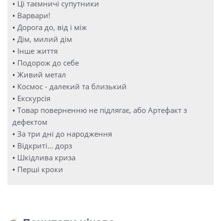
•
Ці таємничі супутники
•
Варвари!
•
Дорога до, від і між
•
Дім, милий дім
•
Інше життя
•
Подорож до себе
•
Живий метал
•
Космос - далекий та близький
•
Екскурсія
•
Товар поверненню не підлягає, або Артефакт з
дефектом
•
За три дні до народження
•
Відкриті… дорз
•
Шкідлива криза
•
Перші кроки