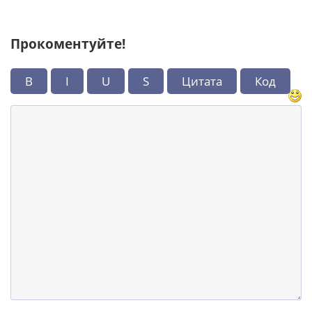
Прокоментуйте!
B
I
U
S
Цитата
Код