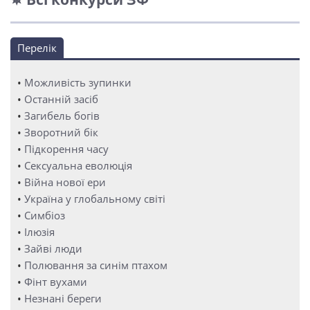
Перелік
•
Можливість зупинки
•
Останній засіб
•
Загибель богів
•
Зворотний бік
•
Підкорення часу
•
Сексуальна еволюція
•
Війна нової ери
•
Україна у глобальному світі
•
Симбіоз
•
Ілюзія
•
Зайві люди
•
Полювання за синім птахом
•
Фінт вухами
•
Незнані береги