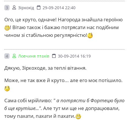
3
Зіркохід
29-09-2014 22:40
Ого, це круто, одначе! Нагорода знайшла героїню
! Вітаю також і бажаю потрясати нас подібним
чином зі стабільною регулярністю!
4
Ловчиня птахів
30-09-2014 16:19
Дякую, Зіркоходе, за теплі вітання.
Може, не так вже й круто... але его моє потішило.
Сама собі мрійливо:
" а потрясти б Фортецю було
б ще крутіше...".
Але тут ми ще не допрацювали,
тому пахати, пахати й пахати.