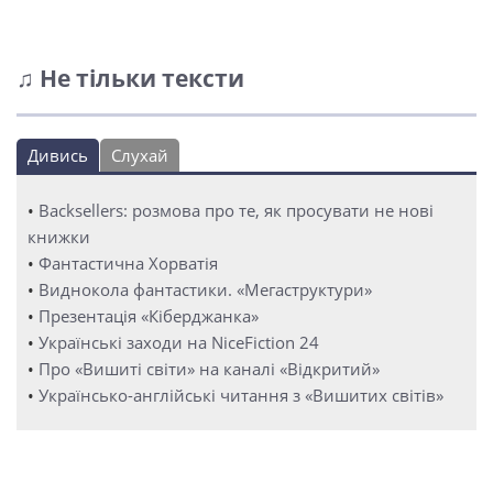
♫ Не тільки тексти
Дивись
Слухай
•
Backsellers: розмова про те, як просувати не нові
книжки
•
Фантастична Хорватія
•
Виднокола фантастики. «Мегаструктури»
•
Презентація «Кіберджанка»
•
Українські заходи на NiceFiction 24
•
Про «Вишиті світи» на каналі «Відкритий»
•
Українсько-англійські читання з «Вишитих світів»