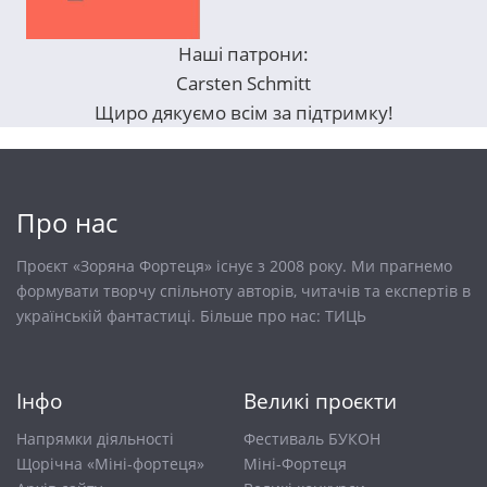
Наші патрони:
Carsten Schmitt
Щиро дякуємо всім за підтримку!
Про нас
Проєкт «Зоряна Фортеця» існує з 2008 року. Ми прагнемо
формувати творчу спільноту авторів, читачів та експертів в
українській фантастиці. Більше про нас:
ТИЦЬ
Інфо
Великі проєкти
Напрямки діяльності
Фестиваль БУКОН
Щорічна «Міні-фортеця»
Міні-Фортеця