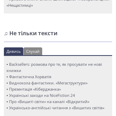
«Нещастимці»
♫ Не тільки тексти
Дивись
Слухай
•
Backsellers: розмова про те, як просувати не нові
книжки
•
Фантастична Хорватія
•
Виднокола фантастики. «Мегаструктури»
•
Презентація «Кіберджанка»
•
Українські заходи на NiceFiction 24
•
Про «Вишиті світи» на каналі «Відкритий»
•
Українсько-англійські читання з «Вишитих світів»