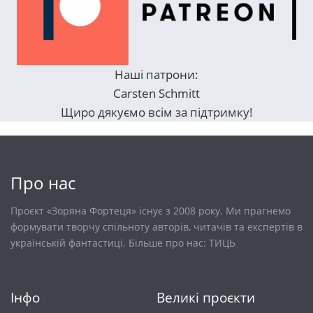
Наші патрони:
Carsten Schmitt
Щиро дякуємо всім за підтримку!
Про нас
Проєкт «Зоряна Фортеця» існує з 2008 року. Ми прагнемо
формувати творчу спільноту авторів, читачів та експертів в
українській фантастиці. Більше про нас:
ТИЦЬ
Інфо
Великі проєкти