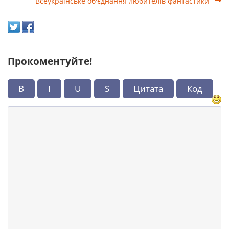
Всеукраїнське об'єднання любителів фантастики
Прокоментуйте!
B
I
U
S
Цитата
Код