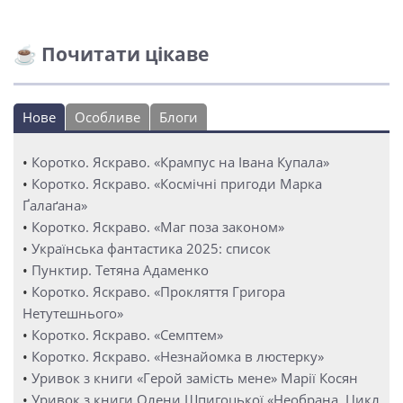
☕ Почитати цікаве
Нове
Особливе
Блоги
•
Коротко. Яскраво. «Крампус на Івана Купала»
•
Коротко. Яскраво. «Космічні пригоди Марка
Ґалаґана»
•
Коротко. Яскраво. «Маг поза законом»
•
Українська фантастика 2025: список
•
Пунктир. Тетяна Адаменко
•
Коротко. Яскраво. «Прокляття Григора
Нетутешнього»
•
Коротко. Яскраво. «Семптем»
•
Коротко. Яскраво. «Незнайомка в люстерку»
•
Уривок з книги «Герой замість мене» Марії Косян
•
Уривок з книги Олени Шпигоцької «Необрана. Цикл