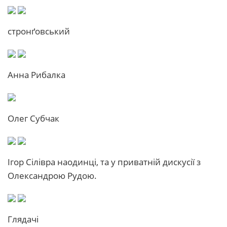
стронґовський
Анна Рибалка
Олег Субчак
Ігор Сілівра наодинці, та у приватній дискусії з
Олександрою Рудою.
Глядачі