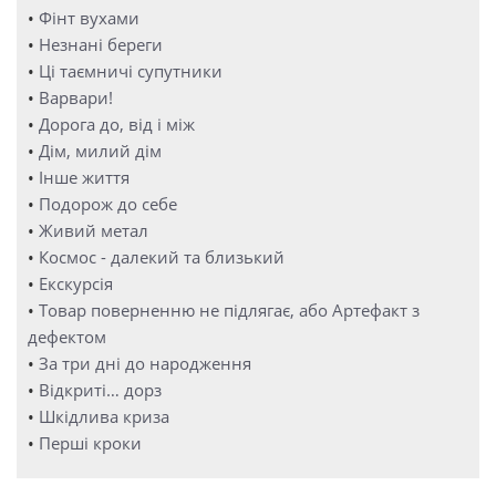
•
Фінт вухами
•
Незнані береги
•
Ці таємничі супутники
•
Варвари!
•
Дорога до, від і між
•
Дім, милий дім
•
Інше життя
•
Подорож до себе
•
Живий метал
•
Космос - далекий та близький
•
Екскурсія
•
Товар поверненню не підлягає, або Артефакт з
дефектом
•
За три дні до народження
•
Відкриті… дорз
•
Шкідлива криза
•
Перші кроки