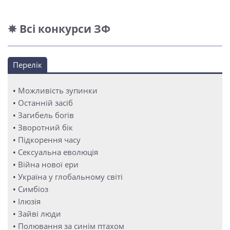
✵ Всі конкурси ЗФ
Перелік
•
Можливість зупинки
•
Останній засіб
•
Загибель богів
•
Зворотний бік
•
Підкорення часу
•
Сексуальна еволюція
•
Війна нової ери
•
Україна у глобальному світі
•
Симбіоз
•
Ілюзія
•
Зайві люди
•
Полювання за синім птахом