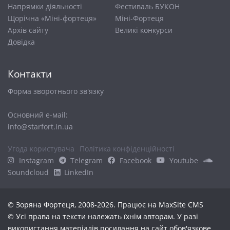
Напрямки діяльності
Фестиваль БУКОН
Щорічна «Міні-фортеця»
Міні-Фортеця
Архів сайту
Великі конкурси
Довiдка
Контакти
Форма зворотнього зв'язку
Основний е-маіl:
info@starfort.in.ua
Угода користувача
Політика конфіденційності
Instagram
Telegram
Facebook
Youtube
Soundcloud
LinkedIn
© Зоряна Фортеця, 2008-2026. Працює на
MaxSite CMS
© Усі права на тексти належать їхнім авторам. У разі
використання матеріалів посилання на сайт обов'язкове.