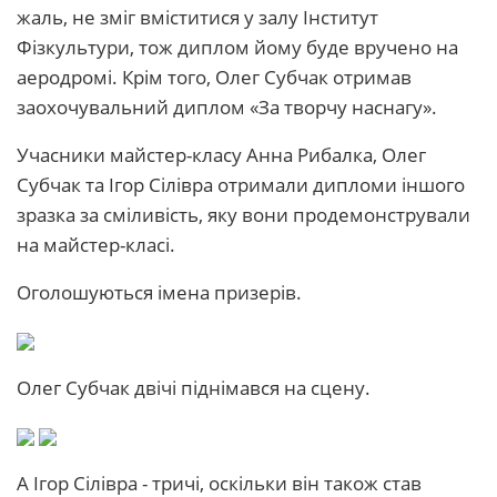
жаль, не зміг вміститися у залу Інститут
Фізкультури, тож диплом йому буде вручено на
аеродромі. Крім того, Олег Субчак отримав
заохочувальний диплом «За творчу наснагу».
Учасники майстер-класу Анна Рибалка, Олег
Субчак та Ігор Сілівра отримали дипломи іншого
зразка за сміливість, яку вони продемонстрували
на майстер-класі.
Оголошуються імена призерів.
Олег Субчак двічі піднімався на сцену.
А Ігор Сілівра - тричі, оскільки він також став