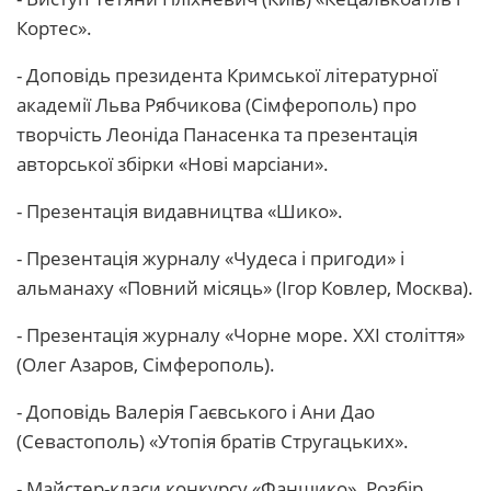
Кортес».
- Доповідь президента Кримської літературної
академії Льва Рябчикова (Сімферополь) про
творчість Леоніда Панасенка та презентація
авторської збірки «Нові марсіани».
- Презентація видавництва «Шико».
- Презентація журналу «Чудеса і пригоди» і
альманаху «Повний місяць» (Ігор Ковлер, Москва).
- Презентація журналу «Чорне море. XXI століття»
(Олег Азаров, Сімферополь).
- Доповідь Валерія Гаєвського і Ани Дао
(Севастополь) «Утопія братів Стругацьких».
- Майстер-класи конкурсу «Фаншико». Розбір