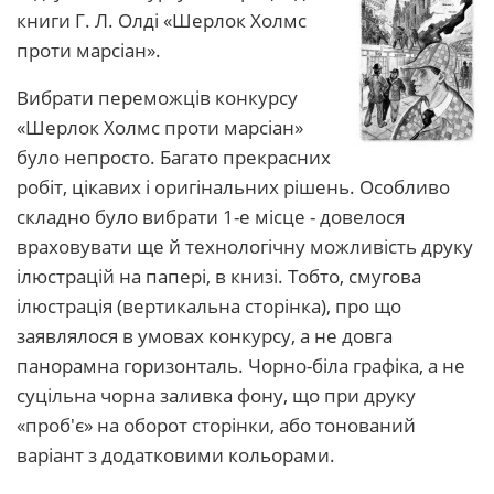
книги Г. Л. Олді «Шерлок Холмс
проти марсіан».
Вибрати переможців конкурсу
«Шерлок Холмс проти марсіан»
було непросто. Багато прекрасних
робіт, цікавих і оригінальних рішень. Особливо
складно було вибрати 1-е місце - довелося
враховувати ще й технологічну можливість друку
ілюстрацій на папері, в книзі. Тобто, смугова
ілюстрація (вертикальна сторінка), про що
заявлялося в умовах конкурсу, а не довга
панорамна горизонталь. Чорно-біла графіка, а не
суцільна чорна заливка фону, що при друку
«проб'є» на оборот сторінки, або тонований
варіант з додатковими кольорами.