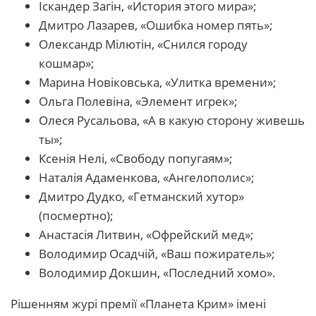
Іскандер Загін, «История этого мира»;
Дмитро Лазарев, «Ошибка номер пять»;
Олександр Мілютін, «Снился городу
кошмар»;
Марина Новіковська, «Улитка времени»;
Ольга Полевіна, «Элемент игрек»;
Олеся Русальова, «А в какую сторону живешь
ты»;
Ксенія Нелі, «Свободу попугаям»;
Наталія Адаменкова, «Ангелополис»;
Дмитро Дудко, «Гетманский хутор»
(посмертно);
Анастасія Литвин, «Офрейский мед»;
Володимир Осадчій, «Ваш пожиратель»;
Володимир Докшин, «Последний хомо».
Рішенням журі премії «Планета Крим» імені