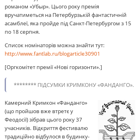
романом «Убыр». Цього року премія
вручатиметься на Петербурзькій фантастичній
асамблеї, яка пройде під Санкт-Петербургом з 15
по 18 серпня.
Список номінаторів можна знайти тут:
http://www.fantlab.ru/blogarticle30901
[Оргкомітет премії «Нові горизонти».]
******** ПІДСУМКИ КРИМКОНУ «ФАНДАНГО».
Камерний Кримкон «Фанданго»
(що пройшов вже втретє у
Феодосії) зібрав цього року 37
учасників. Відкриття фестивалю
традиційно відбулося в будинку-