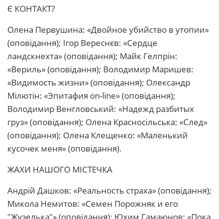
Є КОНТАКТ?
Олена Первушина: «Двойное убийство в утопии»
(оповідання); Ігор Вереснєв: «Сердце
ландскнехта» (оповідання); Майк Гелпрін:
«Вериль» (оповідання); Володимир Маришев:
«Видимость жизни» (оповідання); Олександр
Мілютін: «Эпитафия on-line» (оповідання);
Володимир Венгловський: «Надежд разбитых
груз» (оповідання); Олена Красносільська: «След»
(оповідання); Олена Клещенко: «Маленький
кусочек меня» (оповідання).
ЖАХИ НАШОГО МІСТЕЧКА
Андрій Дашков: «Реальность страха» (оповідання);
Микола Немитов: «Семен Порожняк и его
"Жузелька"» (оповідання); Юхим Гамаюнов: «Пока