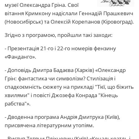
музеї Олександра Гріна. Свої
вітання Кримкону надіслали Геннадій Прашкевич
(Новосибірськ) та Олексій Корепанов (Кіровоград).
Згідно з програмою, пройшли такі заходи:
- Презентація 21-го і 22-го номерів фензину
«Фанданго».
- Доповідь Дмитра Бадаєва (Харків) «Олександр
Грін: фантастика чи символізм? Стилізація і
спадкоємність сюжету на прикладі "Тієї, що біжить
хвилями" і повісті Джозефа Конрада "Кінець
рабства"».
- Дводенна програма Андрія Дмитрука (Київ),
присвячена літературним утопіям.
- Виступ Тетяни Пліхневич (Київ) «Кецалькоатль і