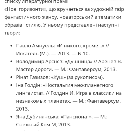
списку літературної премії
«Нові горизонти», що вручається за художній твір
фантастичного жанру, новаторський з тематики,
образів і стилю. У ньому представлені наступні
твори:
Павло Амнуель: «И никого, кроме…» //
Искатель (М.). — 2013. — N 10.
Володимир Арєнєв: «Душница» // Аренев В.
Мастер дороги. — М.: Фантаверсум, 2013.
Рінат Газизов: «Куш» (за рукописом).
Іна Голдін: «Ностальгия межпланетного
лингвиста». // Голдин И. Игра в классики на
незнакомых планетах. — М.: Фантаверсум,
2013.
Яна Дубинянська: «Пансионат». — М.:
Снежный Ком М, 2013.