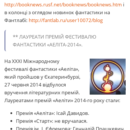
http://booknews.rusf.net/booknews/booknews.htm
і
в колонці з оглядом новинок фантастики на
Фантлабі:
http://fantlab.ru/user10072/blog
** ЛАУРЕАТИ ПРЕМІЙ ФЕСТИВАЛЮ
ФАНТАСТИКИ «АЕЛІТА-2014».
На ХХXI Міжнародному
фестивалі фантастики «Аеліта»,
який пройшов у Єкатеринбурзі,
27 червня 2014 відбулося
вручення літературних премій.
Лауреатами премій «Аеліти» 2014-го року стали:
Премія «Аеліта»: Ісай Давидов.
Премія «Старт»: не вручалася.
Премія ім. І. Єфремова: Геннадій Прашкевич.