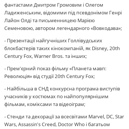
фантастами Дмитром Громовим і Олегом
Ладиженським, відомими під псевдонімом Генрі
Лайон Олді та письменницею Марією
Семеновою, автором легендарного «Вовкодава»;
- Презентації найгучніших Голлівудських
блокбастерів таких кінокомпаній, як Disney, 20th
Century Fox, Warner Bros. та інших;
- Прем'єрний показ фільму «Планета мавп:
Революція» від студії 20th Century Fox;
- Найбільша в СНД конкурсна програма виступів
учасників у костюмах по найпопулярнішим
фільмам, коміксами та відеоіграм;
- Стенди та декорації за всесвітами Marvel, DC, Star
Wars, Assassin's Creed, Doctor Who і багатьом