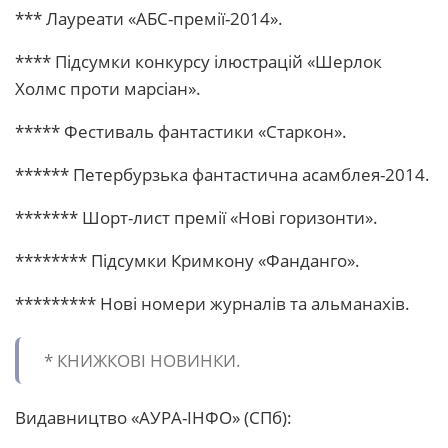
*** Лауреати «АБС-премії-2014».
**** Підсумки конкурсу ілюстрацій «Шерлок
Холмс проти марсіан».
***** Фестиваль фантастики «Старкон».
****** Петербурзька фантастична асамблея-2014.
******* Шорт-лист премії «Нові горизонти».
******** Підсумки Кримкону «Фанданго».
********* Нові номери журналів та альманахів.
* КHИЖКОВІ HОВИHКИ.
Видавництво «АУРА-ІНФО» (СПб):