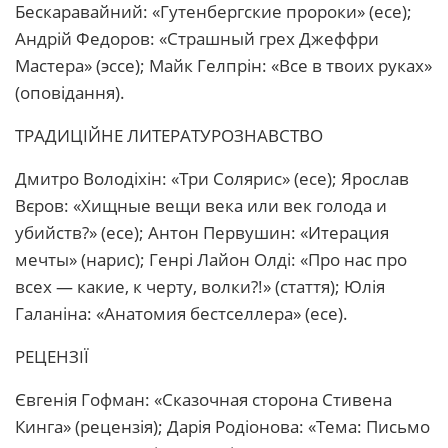
Бескаравайний: «Гутенбергские пророки» (есе);
Андрій Федоров: «Страшный грех Джеффри
Мастера» (эссе); Майк Гелпрін: «Все в твоих руках»
(оповідання).
ТРАДИЦІЙНЕ ЛИТЕРАТУРОЗНАВСТВО
Дмитро Володіхін: «Три Солярис» (есе); Ярослав
Вєров: «Хищные вещи века или век голода и
убийств?» (есе); Антон Первушин: «Итерация
мечты» (нарис); Генрі Лайон Олді: «Про нас про
всех — какие, к черту, волки?!» (стаття); Юлія
Галаніна: «Анатомия бестселлера» (есе).
РЕЦЕНЗІЇ
Євгенія Гофман: «Сказочная сторона Стивена
Кинга» (рецензія); Дарія Родіонова: «Тема: Письмо