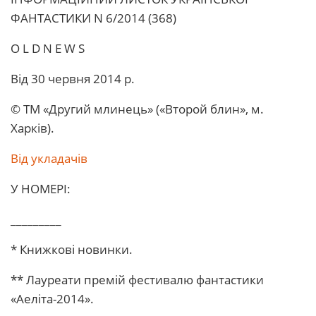
ФАHТАСТИКИ N 6/2014 (368)
O L D N E W S
Від 30 червня 2014 р.
© ТМ «Другий млинець» («Второй блин», м.
Харків).
Від укладачів
У НОМЕРІ:
_________
* Книжкові новинки.
** Лауреати премій фестивалю фантастики
«Аеліта-2014».