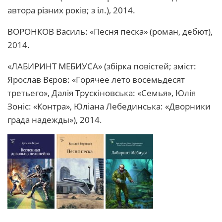
автора різних років; з іл.), 2014.
ВОРОНКОВ Василь: «Песня песка» (роман, дебют),
2014.
«ЛАБИРИНТ МЕБИУСА» (збірка повістей; зміст:
Ярослав Вєров: «Горячее лето восемьдесят
третьего», Далія Трускіновська: «Семья», Юлія
Зоніс: «Контра», Юліана Лебединська: «Дворники
града надежды»), 2014.