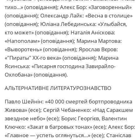
тихо…» (оповідання); Алекс Бор: «Заговоренный»
(оповідання); Олександр Лайк: «Весна в столице»
(оповідання); Юліана Лебединська: «Улыбайся,
кто может» (оповідання); Наталія Аніскова:
«Напополам» (оповідання); Марина Мартова:
«Выворотень» (оповідання); Ярослав Вєров:
«"Пираты" XX-го века» (оповідання); Марина
Ясинська: «Писарня господина Завирайло-
Охлобана» (оповідання).
АЛЬТЕРНАТИВНЕ ЛИТЕРАТУРОЗНАВСТВО
Павло Шейнін: «40 000 смертей бортпроводника
Живова» (есе); Сергій Чебаненко: «Над Саракшем
звездное небо» (есе); Борис Георгієв, Валентин
Ключко: «Закат в багровых тонах» (есе); Алекс Бор:
«Главное — успеть оглянуться…» (есе); Станіслав