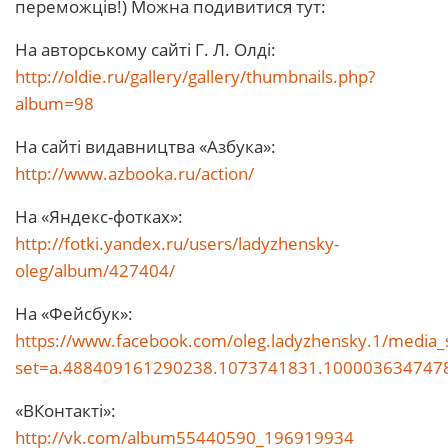
переможців!) Можна подивитися тут:
На авторському сайті Г. Л. Олді:
http://oldie.ru/gallery/gallery/thumbnails.php?
album=98
На сайті видавництва «Азбука»:
http://www.azbooka.ru/action/
На «Яндекс-фотках»:
http://fotki.yandex.ru/users/ladyzhensky-
oleg/album/427404/
На «Фейсбук»:
https://www.facebook.com/oleg.ladyzhensky.1/media_
set=a.488409161290238.1073741831.100003634747
«ВКонтакті»:
http://vk.com/album55440590_196919934