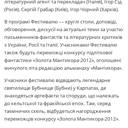
літературний агент та перекладач (Італія), Ігор Сід
(Росія), Сергій Грабар (Київ), Ігор Чорний (Харків).
В програмі Фестивалю –– круглі столи, доповіді,
обговорення, дискусії на актуальні теми за участю
письменників-фантастів та літературних критиків
з України, Росії та Італії. Учасниками Фестивалю
також будуть переможці конкурсу підліткової
фантастики «Золота Мантикора-2012», оголошені
минулого літа редакцією альманаху «Мантикора».
Учасники фестивалю відвідають легендарне
святилище Бубнище (Бубни) у Карпатах, де
знаходяться артефакти та споруди, що належать
до кельтської та фракійської епох. Там, серед
таємничих скель, відбудеться нагородження
переможців конкурсу «Золота Мантикора-2012».