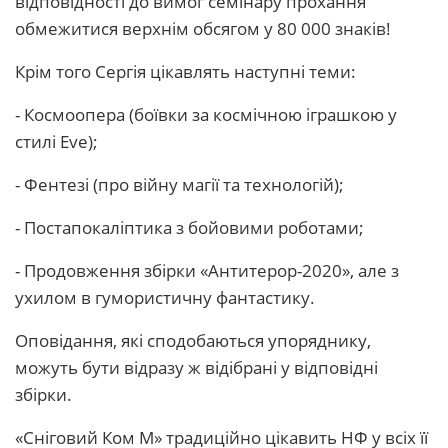
відповідності до вимог семінару прохання
обмежитися верхнім обсягом у 80 000 знаків!
Крім того Сергія цікавлять наступні теми:
- Космоопера (боївки за космічною іграшкою у
стилі Eve);
- Фентезі (про війну магії та технологій);
- Постапокаліптика з бойовими роботами;
- Продовження збірки «Антитерор-2020», але з
ухилом в гумористичну фантастику.
Оповідання, які сподобаються упоряднику,
можуть бути відразу ж відібрані у відповідні
збірки.
«Сніговий Ком М» традиційно цікавить НФ у всіх її