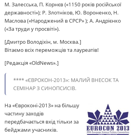
М. Залесська, П. Корнєв («1150 років російської
державності»); Р. Злотніков, Ю. Вороненко, Н.
Маслова («Народжений в СРСР» ); А. Андрієнко
(«За труди у просвіті»).
[Дмитро Володіхін, м. Москва.]
Вітаємо всіх переможців та лауреатів!
[Редакція «OldNews».]
**** «ЄВРОКОН-2013»: МАЛИЙ ВНЕСОК ТА
СЕМІНАР З СИНОПСИСІВ.
На «Євроконі-2013» на більшу
частину заходів
передбачається вхід тільки за
бейджами учасників.