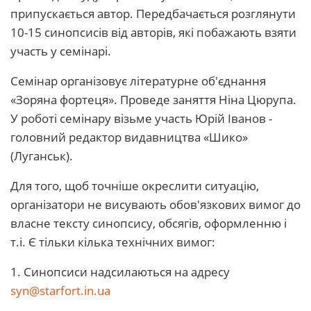
припускається автор. Передбачається розглянути
10-15 синопсисів від авторів, які побажають взяти
участь у семінарі.
Семінар організовує літературне об'єднання
«Зоряна фортеця». Проведе заняття Ніна Цюрупа.
У роботі семінару візьме участь Юрій Іванов -
головний редактор видавництва «Шико»
(Луганськ).
Для того, щоб точніше окреслити ситуацію,
організатори не висувають обов'язкових вимог до
власне тексту синопсису, обсягів, оформленню і
т.і. Є тільки кілька технічних вимог:
1. Синопсиси надсилаються на адресу
syn@starfort.in.ua