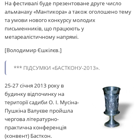
На фестивалі буде презентоване друге число
альманаху «Мантикора» а також оголошено тему
та умови нового конкурсу молодих
письменників, що працюють у
метареалістичному напрямі.
[Володимир Єшкілєв.]
*** ПІДСУМКИ «БАСТКОНУ-2013».
25-27 січня 2013 року в
будинку відпочинку на
території садиби О. І. Мусіна-
Пушкіна Валуєве пройшла
чергова літературно-
практична конференція
(конвент) Басткон.