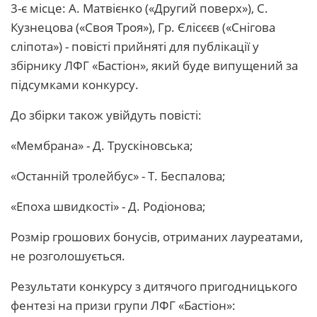
3-є місце: А. Матвієнко («Другий поверх»), С.
Кузнецова («Своя Троя»), Гр. Єлісєєв («Снігова
сліпота») - повісті прийняті для публікації у
збірнику ЛФГ «Бастіон», який буде випущений за
підсумками конкурсу.
До збірки також увійдуть повісті:
«Мембрана» - Д. Трускіновська;
«Останній тролейбус» - Т. Беспалова;
«Епоха швидкості» - Д. Родіонова;
Розмір грошових бонусів, отриманих лауреатами,
не розголошується.
Результати конкурсу з дитячого пригодницького
фентезі на призи групи ЛФГ «Бастіон»: