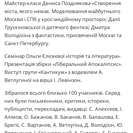
Майстер-класи Дениса Позднякова «Створення
міста, якого немає. Моделювання майбутнього
Москви і СПб у крос-медійному просторі»; Далії
Трускіновської із дитячого фентезі; Дмитра
Володіхіна з фантастики, присвяченій Москві та
Санкт-Петербургу.
Семінар Ольги Єлісеєвої «Історія та література».
Презентація збірки «Ліберальний Апокаліпсис».
Виступ групи «Кантикум» з водевілем А.
Ветлугиної на вірші І. Левінзон.
Зібралося всього близько 100 учасників. Серед
них були письменники, критики, історики,
публіцисти, перекладачі, видавці: С. Алексеєв, І.
Алімов, О. Бажанов, В. Баканов, В. Балашова, Е.
Брегіс, С. Вартанов, А. Ветлугіна, Д. Володіхін, Ю.
Вороненко, І. Грінчевський, А. Гуларян, Г. Гусаков,