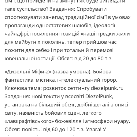
сім'ї, що прийде їй на зміну? І як буде виглядати
таке суспільство? Завдання: Спробувати
спрогнозувати занепад традиційної сім'ї в умовах
пропаганди одностатевих шлюбів, ідеології
чайлдфрі, посилення позицій «наші предки жили
для майбутніх поколінь, тепер прийшов час
пожити для себе» і при тотальній перемозі
ювенальної юстиції. Обсяг: від 20 до 80 т.з.
«Дизельні Міфи-2» (назва умовна). Бойова
фантастика, містика, інтелектуальний горор.
Ключова тема: розвиток сеттингу diezelpunk.ru
Завдання: нові тексти у всесвіті DiezelPunk,
установка на більший обсяг, дрібні деталі в описі
світу, наявність бойових сцен, легкого
«лавкрафтівського» божевілля і атмосфери нуару.
Обсяг: повість! від 60 до 120 т.з. Увага! У