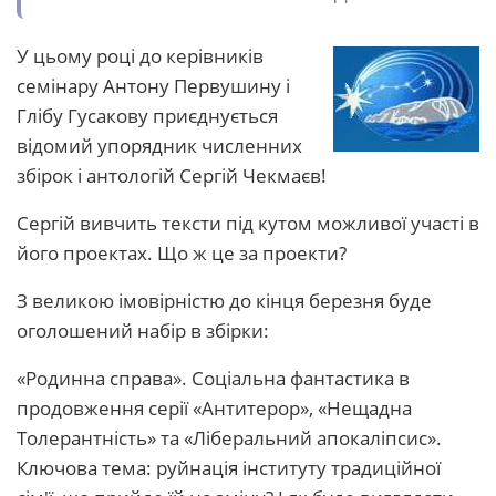
У цьому році до керівників
семінару Антону Первушину і
Глібу Гусакову приєднується
відомий упорядник численних
збірок і антологій Сергій Чекмаєв!
Сергій вивчить тексти під кутом можливої участі в
його проектах. Що ж це за проекти?
З великою імовірністю до кінця березня буде
оголошений набір в збірки:
«Родинна справа». Соціальна фантастика в
продовження серії «Антитерор», «Нещадна
Толерантність» та «Ліберальний апокаліпсис».
Ключова тема: руйнація інституту традиційної