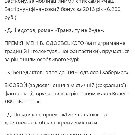
Басткону, за номінаційними списками «Чаші
Бастіону» (фінансовий бонус за 2013 рік - 6.200
руб.):
- Д. Федотов, роман «Транзиту не буде».
ПРЕМІЯ ІМЕНІ В. ОДОЄВСЬКОГО (за підтримання
традицій інтелектуальної фантастики), вручається
за рішенням особливого ​​журі:
- К. Бенедиктов, оповідання «Годзілла і Хабермас».
БІСОБОЙ (за досягнення в містичній (сакральної)
фантастиці), вручається за рішенням малої Колегії
ЛФГ «Бастіон»:
- Д. Поздняков, проект «Дизель-панк» - за
досягнення в області ігровий містики.