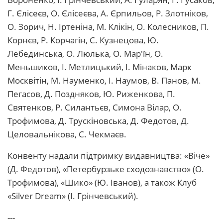
Г. Єлісеєв, О. Єлісеєва, А. Єрпильов, Р. Злотніков,
О. Зорич, Н. Іртеніна, М. Клікін, О. Колесников, П.
Корнєв, Р. Корчагін, С. Кузнецова, Ю.
Лебединська, О. Люлька, О. Мар'їн, О.
Меньшиков, І. Метлицький, І. Мінаков, Марк
Москвітін, М. Науменко, І. Наумов, В. Панов, М.
Пегасов, Д. Поздняков, Ю. Риженкова, П.
Святенков, Р. Силантьєв, Симона Вілар, О.
Трофимова, Д. Трускіновська, Д. Федотов, Д.
Целовальнікова, С. Чекмаєв.
Конвенту надали підтримку видавництва: «Віче»
(Д. Федотов), «Петербурзьке сходознавство» (О.
Трофимова), «Шико» (Ю. Іванов), а також Клуб
«Silver Dream» (І. Грінчевський).
---