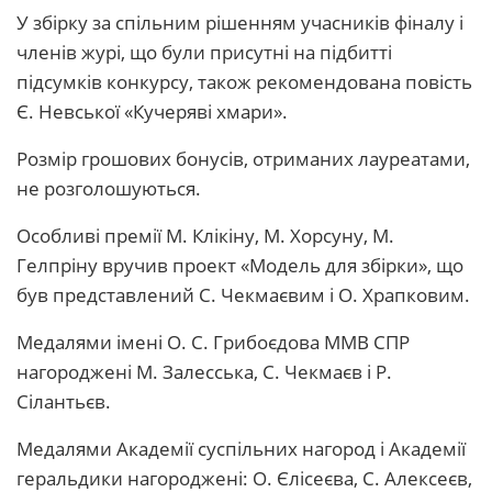
У збірку за спільним рішенням учасників фіналу і
членів журі, що були присутні на підбитті
підсумків конкурсу, також рекомендована повість
Є. Невської «Кучеряві хмари».
Розмір грошових бонусів, отриманих лауреатами,
не розголошуються.
Особливі премії М. Клікіну, М. Хорсуну, М.
Гелпріну вручив проект «Модель для збірки», що
був представлений С. Чекмаєвим і О. Храпковим.
Медалями імені О. С. Грибоєдова ММВ СПР
нагороджені М. Залесська, С. Чекмаєв і Р.
Сілантьєв.
Медалями Академії суспільних нагород і Академії
геральдики нагороджені: О. Єлісеєва, С. Алексеєв,