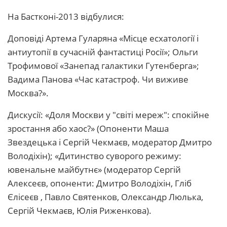
На Бастконі-2013 відбулися:
Доповіді Артема Гуларяна «Місце есхатології і
антиутопії в сучасній фантастиці Росії»; Ольги
Трофимової «Занепад галактики Гутенберга»;
Вадима Панова «Час катастроф. Чи виживе
Москва?».
Дискусії: «Доля Москви у "світі мереж": спокійне
зростання або хаос?» (Опоненти Маша
Звездецька і Сергій Чекмаєв, модератор Дмитро
Володіхін); «Дитинство суворого режиму:
ювенальне майбутнє» (модератор Сергій
Алексеєв, опоненти: Дмитро Володіхін, Гліб
Єлісеєв , Павло Святенков, Олександр Люлька,
Сергій Чекмаєв, Юлія Риженкова).