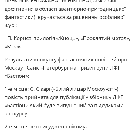
ПРЕМІЯ ІМЕНІ АФАНАСІЯ НІКІТІНА (за яскраві
досягнення в області авантюрно-пригодницької
фантастики), вручається за рішенням особливої ​​
журі:
- П. Корнєв, трилогія «Жнець», «Проклятий метал»,
«Мор».
Результати конкурсу фантастичних повістей про
Москву і Санкт-Петербург на призи групи ЛФГ
«Бастіон»:
1-е місце: С. Сізарі («Білий лицар Москоу-сіті»),
повість прийнята для публікації у збірнику ЛФГ
«Бастіон», який буде випущений за підсумками
конкурсу.
2-е місце не присуджено нікому.