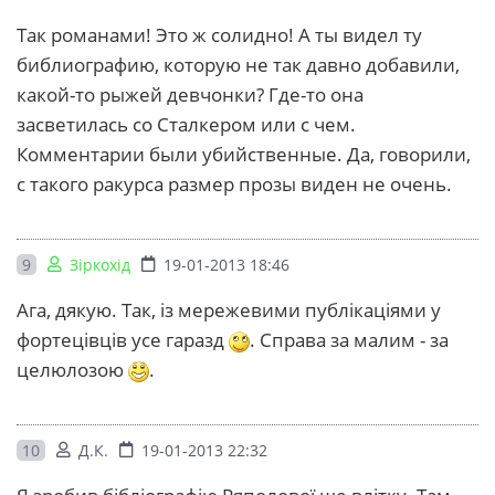
Так романами! Это ж солидно! А ты видел ту
библиографию, которую не так давно добавили,
какой-то рыжей девчонки? Где-то она
засветилась со Сталкером или с чем.
Комментарии были убийственные. Да, говорили,
с такого ракурса размер прозы виден не очень.
9
Зіркохід
19-01-2013 18:46
Ага, дякую. Так, із мережевими публікаціями у
фортецівців усе гаразд
. Справа за малим - за
целюлозою
.
10
Д.К.
19-01-2013 22:32