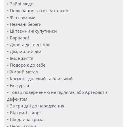
•
Зайві люди
•
Полювання за синім птахом
•
Фінт вухами
•
Незнані береги
•
Ці таємничі супутники
•
Варвари!
•
Дорога до, від і між
•
Дім, милий дім
•
Інше життя
•
Подорож до себе
•
Живий метал
•
Космос - далекий та близький
•
Екскурсія
•
Товар поверненню не підлягає, або Артефакт з
дефектом
•
За три дні до народження
•
Відкриті… дорз
•
Шкідлива криза
•
Перші кроки