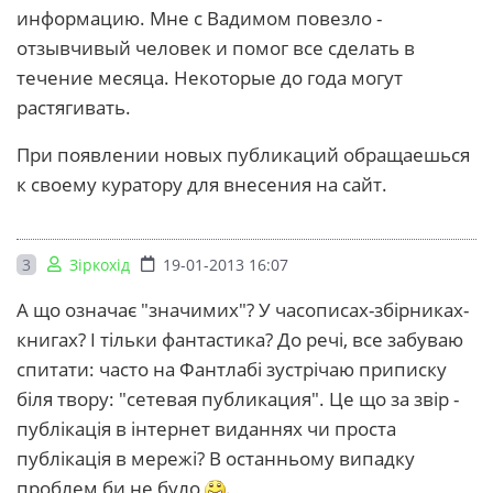
информацию. Мне с Вадимом повезло -
отзывчивый человек и помог все сделать в
течение месяца. Некоторые до года могут
растягивать.
При появлении новых публикаций обращаешься
к своему куратору для внесения на сайт.
3
Зіркохід
19-01-2013 16:07
А що означає "значимих"? У часописах-збірниках-
книгах? І тільки фантастика? До речі, все забуваю
спитати: часто на Фантлабі зустрічаю приписку
біля твору: "сетевая публикация". Це що за звір -
публікація в інтернет виданнях чи проста
публікація в мережі? В останньому випадку
проблем би не було
.