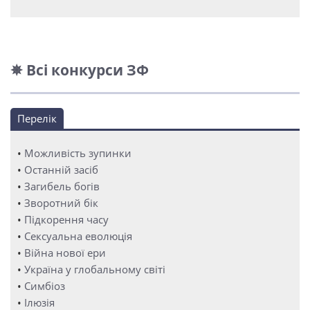
✵ Всі конкурси ЗФ
Перелік
•
Можливість зупинки
•
Останній засіб
•
Загибель богів
•
Зворотний бік
•
Підкорення часу
•
Сексуальна еволюція
•
Війна нової ери
•
Україна у глобальному світі
•
Симбіоз
•
Ілюзія