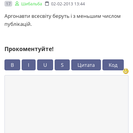
17
Шибальба
02-02-2013 13:44
Аргонавти всесвіту беруть і з меньшим числом
публікацій.
Прокоментуйте!
B
I
U
S
Цитата
Код