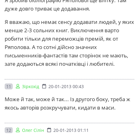
Я зробив бібліографію Ряполової ще влітку. Там
дуже довго триває це додавання.
Я вважаю, що немає сенсу додавати людей, у яких
менше 2-3 сольних книг. Виключення варто
робити тільки для переможців премій, як от
Ряполова. А то сотні дійсно значних
письменників-фантастів там сторінок не мають,
зате додаються всякі початківці і любителі.
11
Зіркохід
20-01-2013 00:43
Може й так, може й так... Із другого боку, треба ж
якось авторів розкручувати, кидати в маси.
12
Олег Сілін
20-01-2013 01:11