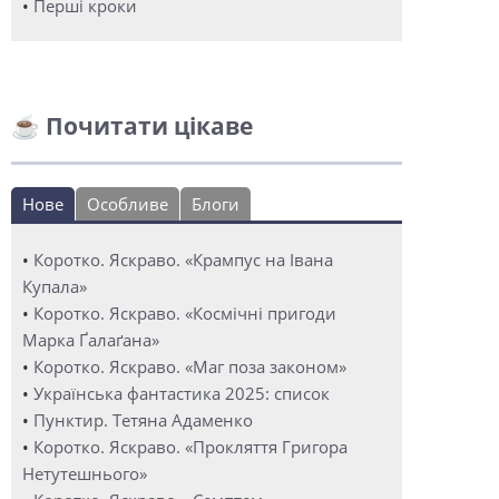
•
Перші кроки
☕ Почитати цікаве
Нове
Особливе
Блоги
•
Коротко. Яскраво. «Крампус на Івана
Купала»
•
Коротко. Яскраво. «Космічні пригоди
Марка Ґалаґана»
•
Коротко. Яскраво. «Маг поза законом»
•
Українська фантастика 2025: список
•
Пунктир. Тетяна Адаменко
•
Коротко. Яскраво. «Прокляття Григора
Нетутешнього»