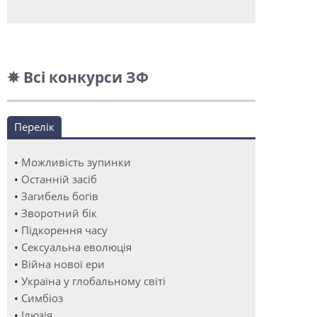
✵ Всі конкурси ЗФ
Перелік
•
Можливість зупинки
•
Останній засіб
•
Загибель богів
•
Зворотний бік
•
Підкорення часу
•
Сексуальна еволюція
•
Війна нової ери
•
Україна у глобальному світі
•
Симбіоз
•
Ілюзія