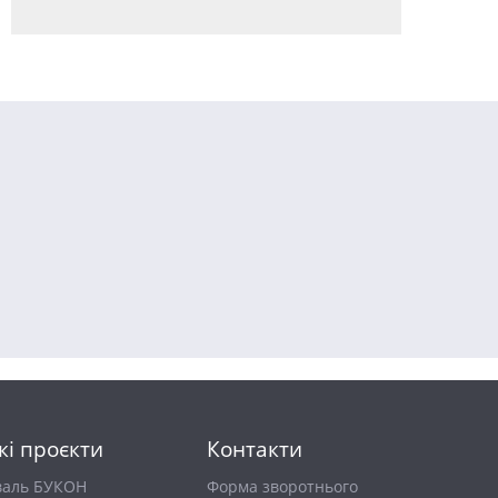
кі проєкти
Контакти
валь БУКОН
Форма зворотнього