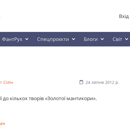
Вхід
у
ФантРух
Спецпроєкти
Блоги
Світ
г Сілін
24 липня 2012 р.
до кількох творів «Золотої мантикори».
!
м»