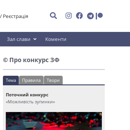
/
Реєстрація
Зал слави
Коменти
© Про конкурс ЗФ
Тема
Правила
Твори
Поточний конкурс
«Можливість зупинки»