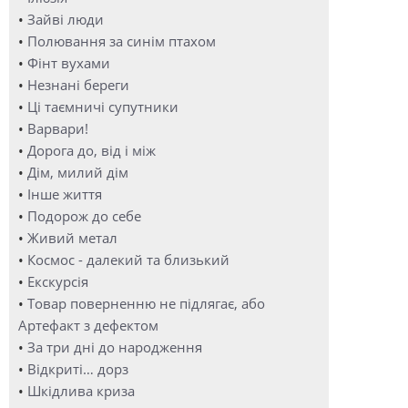
•
Зайві люди
•
Полювання за синім птахом
•
Фінт вухами
•
Незнані береги
•
Ці таємничі супутники
•
Варвари!
•
Дорога до, від і між
•
Дім, милий дім
•
Інше життя
•
Подорож до себе
•
Живий метал
•
Космос - далекий та близький
•
Екскурсія
•
Товар поверненню не підлягає, або
Артефакт з дефектом
•
За три дні до народження
•
Відкриті… дорз
•
Шкідлива криза