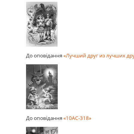
До оповідання
«Лучший друг из лучших др
До оповідання
«10АС-318»