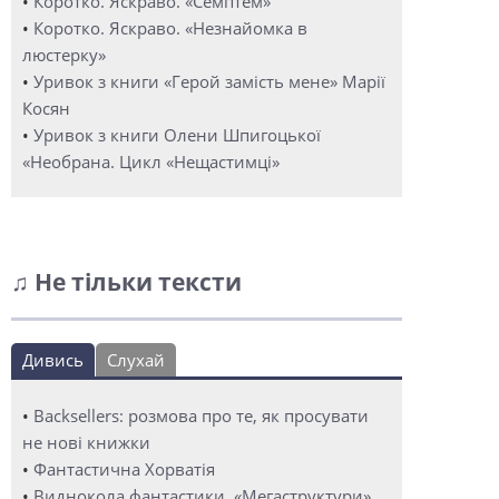
•
Коротко. Яскраво. «Семптем»
•
Коротко. Яскраво. «Незнайомка в
люстерку»
•
Уривок з книги «Герой замість мене» Марії
Косян
•
Уривок з книги Олени Шпигоцької
«Необрана. Цикл «Нещастимці»
♫ Не тільки тексти
Дивись
Слухай
•
Backsellers: розмова про те, як просувати
не нові книжки
•
Фантастична Хорватія
•
Виднокола фантастики. «Мегаструктури»