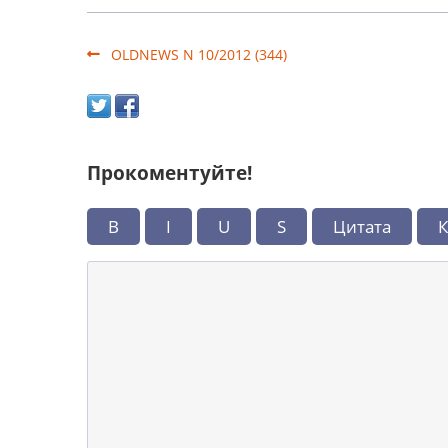
OLDNEWS N 10/2012 (344)
Прокоментуйте!
B
I
U
S
Цитата
К