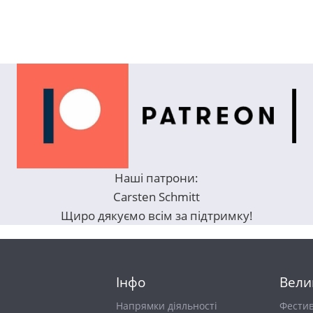
Наші патрони:
Carsten Schmitt
Щиро дякуємо всім за підтримку!
Інфо
Вели
Напрямки діяльності
Фести