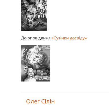
До оповідання
«Сутінки досвіду»
Олег Сілін