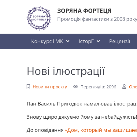
ЗОРЯНА ФОРТЕЦЯ
Промоція фантастики з 2008 рок
Конкурс і МК
Історії
Рецензії
Нові ілюстрації
Новини проекту
Переглядів: 2096
Оле
Пан Василь Пригодюк намалював ілюстрації 
Знову щиро дякуємо йому за небайдужість
До оповідання
«Дом, который мы защищае