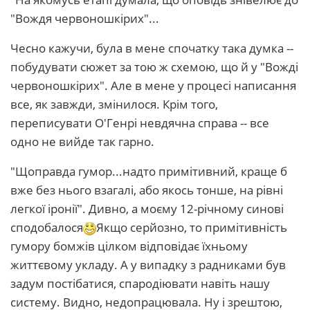
"Вождя червоношкірих"...
Чесно кажучи, була в мене спочатку така думка --
побудувати сюжет за тою ж схемою, що й у "Вожді
червоношкірих". Але в мене у процесі написання
все, як завжди, змінилося. Крім того,
переписувати О'Генрі невдячна справа -- все
одно не вийде так гарно.
"Щоправда гумор...надто примітивний, краще б
вже без нього взагалі, або якось тонше, на рівні
легкої іронії". Дивно, а моєму 12-річному синові
сподобалося
Якщо серйозно, то примітивність
гумору бомжів цілком відповідає їхньому
життєвому укладу. А у випадку з радниками був
задум постібатися, спародіювати навіть нашу
систему. Видно, недопрацювала. Ну і зрештою,