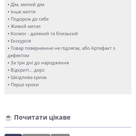
•
Дім, милий дім
•
Інше життя
•
Подорож до себе
•
Живий метал
•
Космос - далекий та близький
•
Екскурсія
•
Товар поверненню не підлягає, або Артефакт з
дефектом
•
За три дні до народження
•
Відкриті… дорз
•
Шкідлива криза
•
Перші кроки
☕ Почитати цікаве