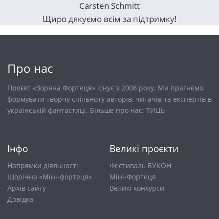
Carsten Schmitt
Щиро дякуємо всім за підтримку!
Про нас
Проєкт «Зоряна Фортеця» існує з 2008 року. Ми прагнемо
формувати творчу спільноту авторів, читачів та експертів в
українській фантастиці. Більше про нас:
ТИЦЬ
Інфо
Великі проєкти
Напрямки діяльності
Фестиваль БУКОН
Щорічна «Міні-фортеця»
Міні-Фортеця
Архів сайту
Великі конкурси
Довiдка