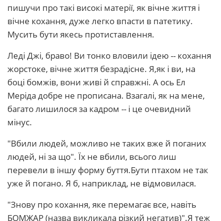
пишучи про такі високі матерії, як вічне життя і
вічне кохання, дуже легко впасти в патетику.
Мусить бути якесь протиставлення.
Леді Джі, браво! Ви тонко вловили ідею -- кохання
жорстоке, вічне життя безрадісне. Я,як і ви, на
боці бомжів, вони живі й справжні. А ось Ел
Меріда добре не прописана. Взагалі, як на мене,
багато лишилося за кадром -- і це очевидний
мінус.
"Вбили людей, можливо не таких вже й поганих
людей, ні за що". Їх не вбили, всього лиш
перевели в іншу форму буття.Бути птахом не так
уже й погано. Я б, наприклад, не відмовилася.
"Знову про кохання, яке перемагає все, навіть
БОМЖАР (назва викликала різкий негатив)".Я теж