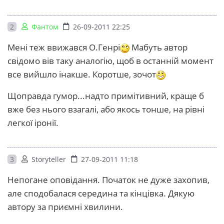
2
Фантом
26-09-2011 22:25
Мені теж ввижався О.Генрі
Мабуть автор
свідомо вів таку аналогію, щоб в останній момент
все вийшло інакше. Коротше, зочот
Щоправда гумор...надто примітивний, краще б
вже без нього взагалі, або якось тонше, на рівні
легкої іронії.
3
Storyteller
27-09-2011 11:18
Непогане оповідання. Початок не дуже захопив,
але сподобалася середина та кінцівка. Дякую
автору за приємні хвилини.