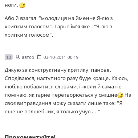
ноги.
Або й взагалі "молодиця на ймення Я-лю з
хрипким голосом". Гарне ім'я яке - "Я-лю з
хрипким голосом".
10
автор
03-10-2011 00:19
Дякую за конструктивну критику, панове.
Сподіваюся, наступного разу буде краще. Каюсь,
люблю побавитися словами, інколи й сама не
помічаю, як гарне перетворюється у смішне
На
своє виправдання можу сказати лише таке: "Я
еще не волшебник, я только учусь..."
Прокоментуйте!