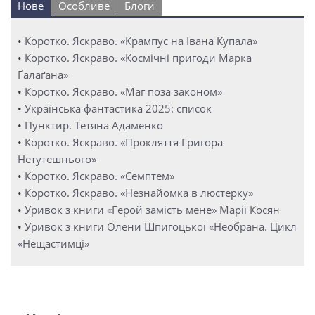
Нове
Особливе
Блоги
•
Коротко. Яскраво. «Крампус на Івана Купала»
•
Коротко. Яскраво. «Космічні пригоди Марка
Ґалаґана»
•
Коротко. Яскраво. «Маг поза законом»
•
Українська фантастика 2025: список
•
Пунктир. Тетяна Адаменко
•
Коротко. Яскраво. «Прокляття Григора
Нетутешнього»
•
Коротко. Яскраво. «Семптем»
•
Коротко. Яскраво. «Незнайомка в люстерку»
•
Уривок з книги «Герой замість мене» Марії Косян
•
Уривок з книги Олени Шпигоцької «Необрана. Цикл
«Нещастимці»