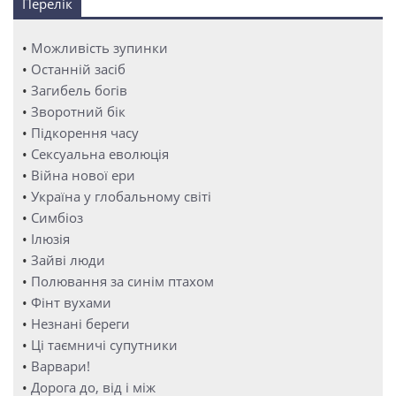
Перелік
•
Можливість зупинки
•
Останній засіб
•
Загибель богів
•
Зворотний бік
•
Підкорення часу
•
Сексуальна еволюція
•
Війна нової ери
•
Україна у глобальному світі
•
Симбіоз
•
Ілюзія
•
Зайві люди
•
Полювання за синім птахом
•
Фінт вухами
•
Незнані береги
•
Ці таємничі супутники
•
Варвари!
•
Дорога до, від і між