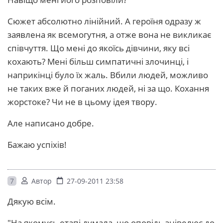
Сюжет абсолютно лінійний. А героїня одразу ж
заявлена як всемогутня, а отже вона не викликає
співчуття. Що мені до якоїсь дівчини, яку всі
кохають? Мені більш симпатичні злочинці, і
наприкінці було їх жаль. Вбили людей, можливо
не таких вже й поганих людей, ні за що. Кохання
жорстоке? Чи не в цьому ідея твору.
Але написано добре.
Бажаю успіхів!
7
Автор
27-09-2011 23:58
Дякую всім.
"На якомусь етапі думала, що оповідь знівелює до