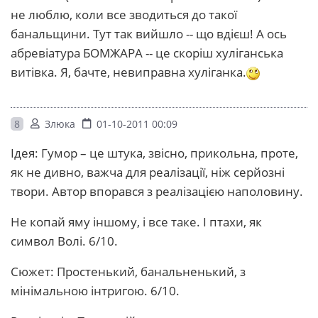
не люблю, коли все зводиться до такої
банальщини. Тут так вийшло -- що вдієш! А ось
абревіатура БОМЖАРА -- це скоріш хуліганська
витівка. Я, бачте, невиправна хуліганка.
8
Злюка
01-10-2011 00:09
Ідея: Гумор – це штука, звісно, прикольна, проте,
як не дивно, важча для реалізації, ніж серйозні
твори. Автор впорався з реалізацією наполовину.
Не копай яму іншому, і все таке. І птахи, як
символ Волі. 6/10.
Сюжет: Простенький, банальненький, з
мінімальною інтригою. 6/10.