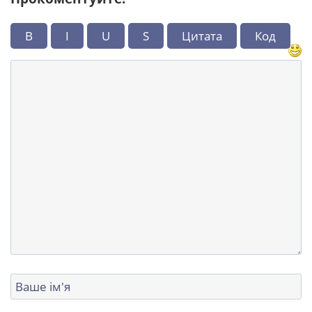
B
I
U
S
Цитата
Код