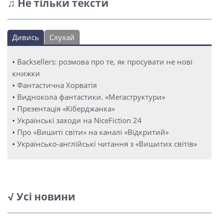
♫ Не тільки тексти
Дивись
Слухай
•
Backsellers: розмова про те, як просувати не нові
книжки
•
Фантастична Хорватія
•
Виднокола фантастики. «Мегаструктури»
•
Презентація «Кіберджанка»
•
Українські заходи на NiceFiction 24
•
Про «Вишиті світи» на каналі «Відкритий»
•
Українсько-англійські читання з «Вишитих світів»
√ Усі новини