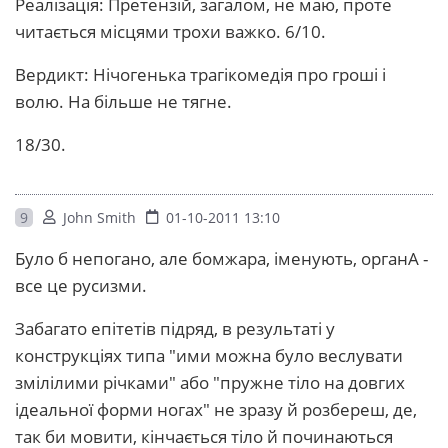
Реалізація: Претензій, загалом, не маю, проте
читається місцями трохи важко. 6/10.
Вердикт: Нічогенька трагікомедія про гроші і
волю. На більше не тягне.
18/30.
9
John Smith
01-10-2011 13:10
Було б непогано, але бомжара, іменують, органА -
все це русизми.
Забагато епітетів підряд, в результаті у
конструкціях типа "ими можна було веслувати
змілілими річками" або "пружне тіло на довгих
ідеальної форми ногах" не зразу й розбереш, де,
так би мовити, кінчається тіло й починаються