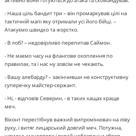
активно вони готуються до атака та скомандував.
- Наша ціль бандит три – він промаркував цілі на
тактичній мапі яку отримали усі його бійці. –
Атакуємо швидко та жорстко.
- В лоб? – недовірливо перепитав Саймон.
- Не маємо часу на флангове охоплення по
правилах, та і нас ну зовсім не чекають.
- Вашу алебарду? – закінчивши не конструктивну
суперечку майстер-сержант.
- Ні, - відповів Северин, - в таких хащах краще
меч.
Віконт перестібнув важкий випромінювач на ліву
руку, і витяг лицарський довгий меч. Потужна,
швидка, маневрова і вкрай небезпечна зброя.