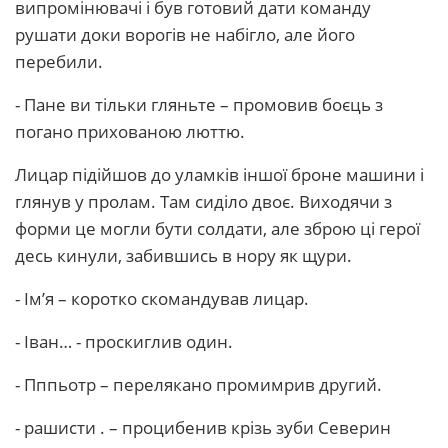
випромінювачі і був готовий дати команду
рушати доки ворогів не набігло, але його
перебили.
- Пане ви тільки гляньте – промовив боєць з
погано прихованою люттю.
Лицар підійшов до уламків іншої броне машини і
глянув у пролам. Там сиділо двоє. Виходячи з
форми це могли бути солдати, але зброю ці герої
десь кинули, забившись в нору як щури.
- Ім’я – коротко скомандував лицар.
- Іван… - проскиглив один.
- Пппьотр – перелякано промимрив другий.
- рашисти . – процибенив крізь зуби Северин