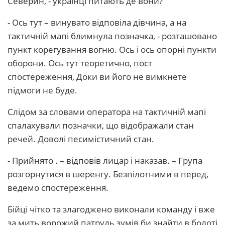
Северин, - українці питають де вони?
- Ось тут – винувато відповіла дівчина, а на
тактичній мапі блимнула позначка, - розташовано
пункт корегування вогню. Ось і ось опорні пункти
оборони. Ось тут теоретично, пост
спостереження, Доки ви його не вимкнете
підмоги не буде.
Слідом за словами оператора на тактичній мапі
спалахували позначки, що відображали стан
речей. Доволі песимістичний стан.
- Прийнято . – відповів лицар і наказав. – Група
розгорнутися в шеренгу. Безпілотними в перед,
ведемо спостереження.
Бійці чітко та злагоджено виконали команду і вже
за мить ворожий патруль зумів би знайти в болоті