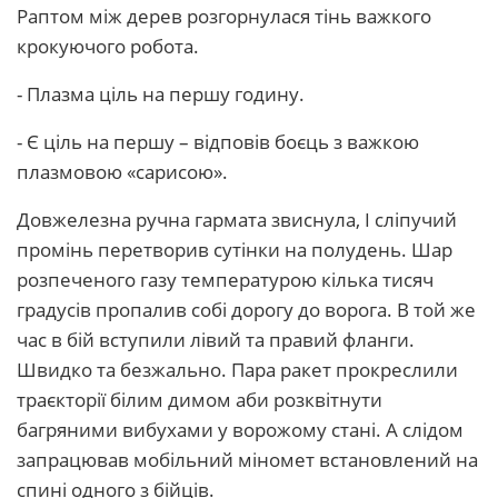
Раптом між дерев розгорнулася тінь важкого
крокуючого робота.
- Плазма ціль на першу годину.
- Є ціль на першу – відповів боєць з важкою
плазмовою «сарисою».
Довжелезна ручна гармата звиснула, І сліпучий
промінь перетворив сутінки на полудень. Шар
розпеченого газу температурою кілька тисяч
градусів пропалив собі дорогу до ворога. В той же
час в бій вступили лівий та правий фланги.
Швидко та безжально. Пара ракет прокреслили
траєкторії білим димом аби розквітнути
багряними вибухами у ворожому стані. А слідом
запрацював мобільний міномет встановлений на
спині одного з бійців.