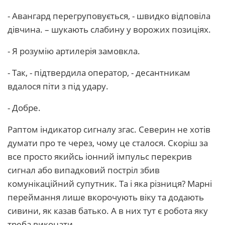
- Авангард перегруповується, - швидко відповіла
дівчина. – шукають слабину у ворожих позиціях.
- Я розумію артилерія замовкла.
- Так, - підтвердила оператор, - десантникам
вдалося піти з під удару.
- Добре.
Раптом індикатор сигналу згас. Северин не хотів
думати про те через, чому це сталося. Скоріш за
все просто якийсь іонний імпульс перекрив
сигнал або випадковий постріл збив
комунікаційний супутник. Та і яка різниця? Марні
переймання лише вкорочують віку та додають
сивини, як казав батько. А в них тут є робота яку
треба виконати.