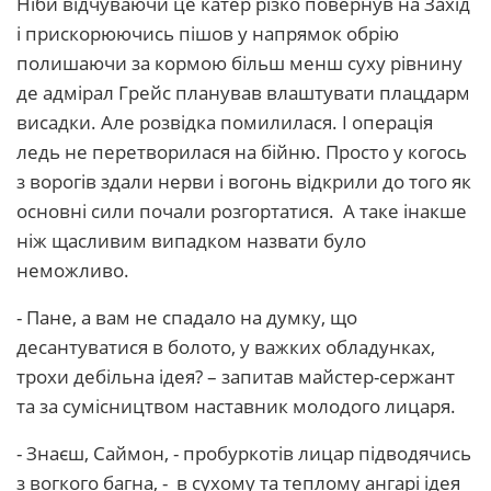
Ніби відчуваючи це катер різко повернув на Захід
і прискорюючись пішов у напрямок обрію
полишаючи за кормою більш менш суху рівнину
де адмірал Грейс планував влаштувати плацдарм
висадки. Але розвідка помилилася. І операція
ледь не перетворилася на бійню. Просто у когось
з ворогів здали нерви і вогонь відкрили до того як
основні сили почали розгортатися. А таке інакше
ніж щасливим випадком назвати було
неможливо.
- Пане, а вам не спадало на думку, що
десантуватися в болото, у важких обладунках,
трохи дебільна ідея? – запитав майстер-сержант
та за сумісництвом наставник молодого лицаря.
- Знаєш, Саймон, - пробуркотів лицар підводячись
з вогкого багна, - в сухому та теплому ангарі ідея