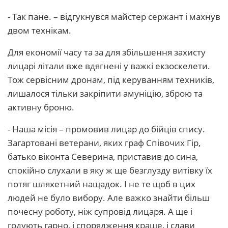
- Так пане. – відгукнувся майстер сержант і махнув
двом технікам.
Для економії часу та за для збільшення захисту
лицарі літали вже вдягнені у важкі екзоскелети.
Тож сервісним дронам, під керуванням техників,
лишалося тільки закріпити амуніцію, зброю та
активну броню.
- Наша місія – промовив лицар до бійців спису.
Загартовані ветерани, яких граф Співочих Гір,
батько віконта Северина, приставив до сина,
спокійно слухали в яку ж ще безглузду витівку їх
потяг шляхетний нащадок. І не те щоб в цих
людей не було вибору. Але важко знайти більш
почесну роботу, ніж супровід лицаря. А ще і
годують гарно, і спорядження краще, і слави