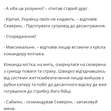
- А хіба це розумно? – спитав старий друг.
- Кірпал, Українці своїх не кидають. – відповів
Северин, - Підготувати супровід до десантування.
- Спорядження?
- Максимальне. – відповів лицар встаючи з крісла
командиру екіпажа.
Команда містка, на мить, озирнулася на сюзерена
з суміщу поваги та страху. Швидко від’єднавшись
від системи життєзабезпечення лицар вийшов з
рубки катеру та побіг до десантного відсіку де вже
готувалися до стрибку його бійці.
- Саймон, - скомандував Северин, - запаковуй
мене.