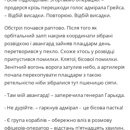
продерся крізь перешкоди голос адмірала Грейса.
– Відбій висадки. Повторюю. Відбій висадки.
Обстріл почався раптово. Після того як
орбітальний залп накрив координати зібрані
розвідкою і авангард зайняв плацдарм день
перетворився у пекло. Схоже хтось у розвідці
припустився помилки. Клятої, бісової помилки.
Зенітний вогонь ворога затулив небо, а артилерія
почала перекопувати плацдарм з такою
ретельністю ніби зібралися тут пшеницю сіяти.
- Там мій авангард! – заперечила генерал Гарьєда.
- Не дурійте. – гаркнув адмірал - це бісова пастка!
- Є група кораблів – обережно вліз в розмову
офіцерів-оператор – відстань п’ятнадцять хвилин.