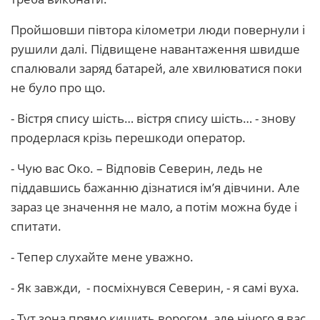
Пройшовши півтора кілометри люди повернули і
рушили далі. Підвищене навантаження швидше
спалювали заряд батарей, але хвилюватися поки
не було про що.
- Вістря спису шість… вістря спису шість… - знову
продерлася крізь перешкоди оператор.
- Чую вас Око. – Відповів Северин, ледь не
піддавшись бажанню дізнатися ім’я дівчини. Але
зараз це значення не мало, а потім можна буде і
спитати.
- Тепер слухайте мене уважно.
- Як завжди, - посміхнувся Северин, - я самі вуха.
- Тут зона прямо кишить ворогом, але нічого я вас