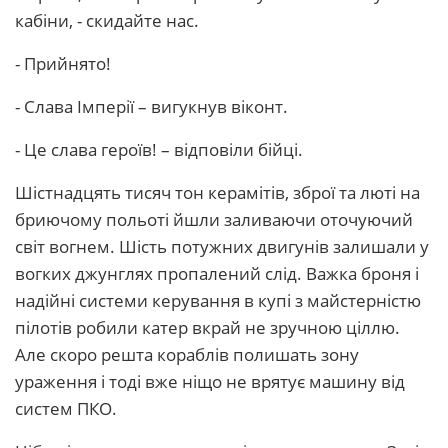
кабіни, - скидайте нас.
- Прийнято!
- Слава Імперії – вигукнув віконт.
- Це слава героїв! – відповіли бійці.
Шістнадцять тисяч тон керамітів, зброї та люті на
бриючому польоті йшли заливаючи оточуючий
світ вогнем. Шість потужних двигунів залишали у
вогких джунглях пропалений слід. Важка броня і
надійні системи керування в купі з майстерністю
пілотів робили катер вкрай не зручною ціллю.
Але скоро решта кораблів полишать зону
ураження і тоді вже ніщо не врятує машину від
систем ПКО.