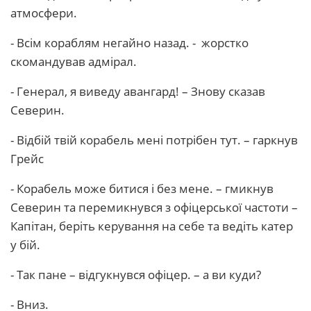
атмосфери.
- Всім кораблям негайно назад. - жорстко
скомандував адмірал.
- Генерал, я виведу авангард! – Знову сказав
Северин.
- Відбій твій корабель мені потрібен тут. – гаркнув
Грейс
- Корабель може битися і без мене. – гмикнув
Северин та перемикнувся з офіцерської частоти –
Капітан, беріть керування на себе та ведіть катер
у бій.
- Так пане – відгукнувся офіцер. – а ви куди?
- Вниз.