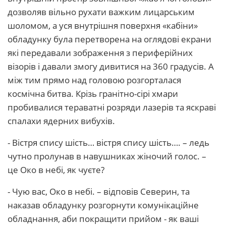
дозволяв вільно рухати важким лицарським
шоломом, а уся внутрішня поверхня «кабіни»
обладунку була перетворена на оглядові екрани
які передавали зображення з периферійних
візорів і давали змогу дивитися на 360 градусів. А
між тим прямо над головою розгорталася
космічна битва. Крізь гранітно-сірі хмари
пробивалися тераватні розряди лазерів та яскраві
спалахи ядерних вибухів.
- Вістря спису шість… вістря спису шість…. – ледь
чутно пролунав в навушниках жіночий голос. –
це Око в небі, як чуєте?
- Чую вас, Око в небі. – відповів Северин, та
наказав обладунку розгорнути комунікаційне
обладнання, аби покращити прийом - як ваші