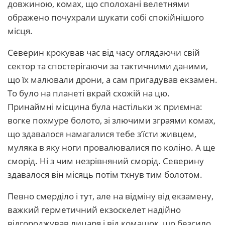
довжиною, комах, що сполохані велетнями
ображено почухрали шукати собі спокійнішого
місця.
Северин крокував час від часу оглядаючи свій
сектор та спостерігаючи за тактичними даними,
що їх малювали дрони, а сам пригадував екзамен.
То було на планеті вкрай схожій на цю.
Принаймні місцина була настільки ж приємна:
вогке похмуре болото, зі злючими зграями комах,
що здавалося намагалися тебе з’їсти живцем,
муляка в яку ноги провалювалися по коліно. А ще
сморід. Ні з чим незрівняний сморід. Северину
здавалося він місяць потім тхнув тим болотом.
Певно смерділо і тут, але на відміну від екзамену,
важкий герметичний екзоскелет надійно
відгороджував лицаря і від комашок, що безсило