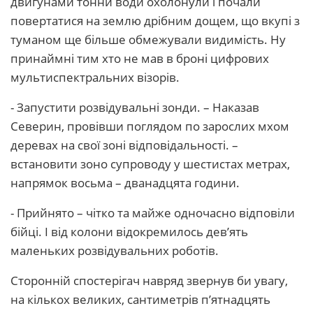
двигунами тонни води охолонули і почали
повертатися на землю дрібним дощем, що вкупі з
туманом ще більше обмежували видимість. Ну
принаймні тим хто не мав в броні цифрових
мультиспектральних візорів.
- Запустити розвідувальні зонди. – Наказав
Северин, провівши поглядом по зарослих мхом
деревах на свої зоні відповідальності. –
встановити зоно супроводу у шестистах метрах,
напрямок восьма – дванадцята години.
- Прийнято – чітко та майже одночасно відповіли
бійці. І від колони відокремилось дев’ять
маленьких розвідувальних роботів.
Сторонній спостерігач навряд звернув би увагу,
на кількох великих, сантиметрів п’ятнадцять