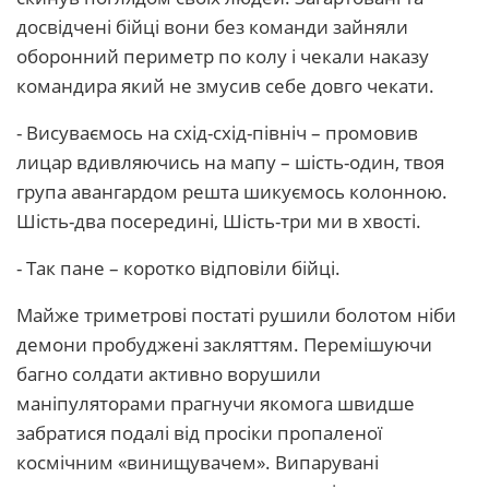
досвідчені бійці вони без команди зайняли
оборонний периметр по колу і чекали наказу
командира який не змусив себе довго чекати.
- Висуваємось на схід-схід-північ – промовив
лицар вдивляючись на мапу – шість-один, твоя
група авангардом решта шикуємось колонною.
Шість-два посередині, Шість-три ми в хвості.
- Так пане – коротко відповіли бійці.
Майже триметрові постаті рушили болотом ніби
демони пробуджені закляттям. Перемішуючи
багно солдати активно ворушили
маніпуляторами прагнучи якомога швидше
забратися подалі від просіки пропаленої
космічним «винищувачем». Випарувані