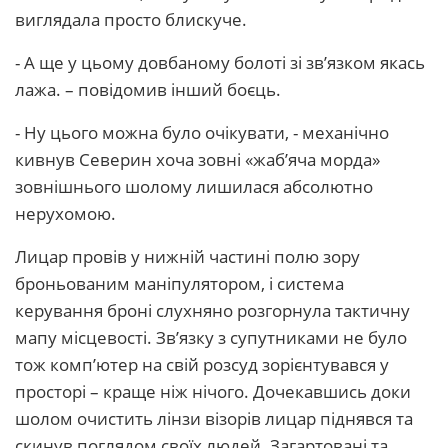
виглядала просто блискуче.
- А ще у цьому довбаному болоті зі зв’язком якась
лажа. – повідомив інший боєць.
- Ну цього можна було очікувати, - механічно
кивнув Северин хоча зовні «жаб’яча морда»
зовнішнього шолому лишилася абсолютно
нерухомою.
Лицар провів у нижній частині полю зору
броньованим маніпулятором, і система
керування броні слухняно розгорнула тактичну
мапу місцевості. Зв’язку з супутниками не було
тож комп’ютер на свій розсуд зорієнтувався у
просторі – краще ніж нічого. Дочекавшись доки
шолом очистить лінзи візорів лицар піднявся та
скинув поглядом своїх людей. Загартовані та