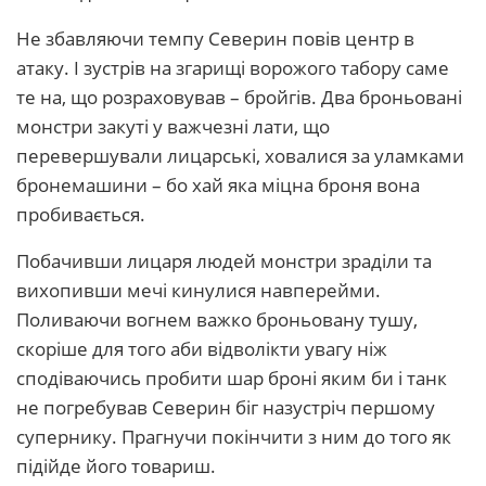
Не збавляючи темпу Северин повів центр в
атаку. І зустрів на згарищі ворожого табору саме
те на, що розраховував – бройгів. Два броньовані
монстри закуті у важчезні лати, що
перевершували лицарські, ховалися за уламками
бронемашини – бо хай яка міцна броня вона
пробивається.
Побачивши лицаря людей монстри зраділи та
вихопивши мечі кинулися навперейми.
Поливаючи вогнем важко броньовану тушу,
скоріше для того аби відволікти увагу ніж
сподіваючись пробити шар броні яким би і танк
не погребував Северин біг назустріч першому
супернику. Прагнучи покінчити з ним до того як
підійде його товариш.