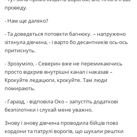
проведу.
- Нам ще далеко?
- Та доведеться потовкти багнюку. – напружено
зітхнула дівчина, - і варто бо десантників ось-ось
притиснуть.
- Зрозуміло, - Северин вже не перемикаючись
просто відкрив внутрішні канал і наказав –
Крокуйте ледацюги, крокуйте. Там люди
помирають.
- Гаразд, - відповіла Око – запустіть додаткові
безпілотнки і слухай мене уважно.
Знову і знову дівчина проводила бійців повз
кордони та патрулі ворогів, що шукали рештки