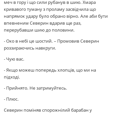
меч в гору і що сили рубанув в шию. Хмара
кривавого туману з проламу засвідчила що
напрямок удару було обрано вірно. Але аби бути
впевненим Северин вдарив ще раз,
перерубавши шию до половини.
- Око в небі це шостий. – Промовив Северин
роззираючись навкруги.
- Чую вас.
- Якщо можеш попередь хлопців, що ми на
підході.
- Прийнято. Не затримуйтесь.
- Плюс.
Северин поміняв спорожнілий барабан у