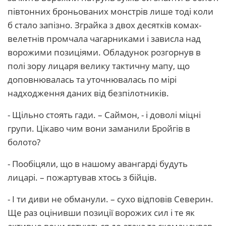
півтонних броньованих монстрів лише тоді коли
б стало запізно. Зграйка з двох десятків комах-
велетнів промчала чагарниками і зависла над
ворожими позиціями. Обладунок розгорнув в
полі зору лицаря велику тактичну мапу, що
доповнювалась та уточнювалась по мірі
надходження даних від безпілотників.
- Щільно стоять гади. – Саймон, - і доволі міцні
групи. Цікаво чим вони заманили Бройгів в
болото?
- Пообіцяли, що в нашому авангарді будуть
лицарі. – пожартував хтось з бійців.
- І ти диви не обманули. – сухо відповів Северин.
Ще раз оцінивши позиції ворожих сил і те як