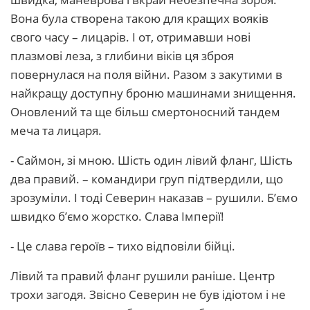
Вона була створена такою для кращих вояків
свого часу – лицарів. І от, отримавши нові
плазмові леза, з глибини віків ця зброя
повернулася на поля війни. Разом з закутими в
найкращу доступну броню машинами знищення.
Оновлений та ще більш смертоносний тандем
меча та лицаря.
- Саймон, зі мною. Шість один лівий фланг, Шість
два правий. – командири груп підтвердили, що
зрозуміли. І тоді Северин наказав – рушили. Б’ємо
швидко б’ємо жорстко. Слава Імперії!
- Це слава героїв – тихо відповіли бійці.
Лівий та правий фланг рушили раніше. Центр
трохи загодя. Звісно Северин не був ідіотом і не