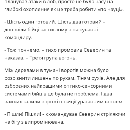
планував атаки в лоб, просто не було часу на
глибокі охоплення як це треба робити «по науці».
- Шість один готовий. Шість два готовий –
доповіли бійці застиглому в очікуванні
командиру.
- Тож почнемо. – тихо промовив Северин та
наказав. – Третя група вогонь.
Між деревами в тумані ворогів можна було
розрізнити лишень по рухам. Тіням рухів. Але для
озброєних найкращими оптико-сенсорними
системами бійців це була не проблема. І два
важких залили ворожі позиції ураганним вогнем.
- Пішли! Пішли! - скомандував Северин стріляючи
на бігу з випромінювача.