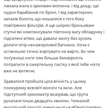
ламала жала о армовані волокна. І від дощу, що
нудно барабанив по броні. І від характерних
запахів болота, що лишалися з того боку
повітряних фільтрів. А ще широкі броньовані
ступні які компенсували півтонну вагу обладунку і
підсилені м’язи, що давали змогу без зусиль
долати опір ненажерливої багнюки. Хоча з
останньою точно жартувати не варто. Бо чим
потужніші ноги тим більше ймовірність
потрапити в смертельну пастку з якої тебе ніхто
вже не витягне.
Здавалося пройшла ціла вічність у цьому
похмурому всесвіті вологи та імли. Але
підступний хронометр вказував, що група
рухалася лише двадцять хвилин. Чималий
внутрішній простір зовнішньої «жаб’ячої голови»