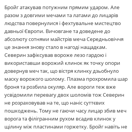
Бройг атакував потужним прямим ударом. Але
разом з довгими мечами та латами до лицарів
людства повернулися і фехтувальне мистецтво
давньої Європи. Вичовгане та доведене до
абсолюту сотнями майстрів меча Середньовіччя
це знання знову стало в нагоді нащадкам.
Северин зафіксував вороже лезо гардою і
використавши ворожий клинок як точку опори
довернув меч так, що вістря клинку дзьобнуло
маску ворожого шолому. Плазма прохромила шар
броня та розбила окуляр. Але вороги теж вже
усвідомили перевагу двох шоломів тож Северин
не розраховував на те, що наніс суттєвих
пошкоджень. Тому не гаючи часу лицар збив меч
ворога та філігранним рухом всадив клинок у
щілину між пластинами горжетку. Бройг навіть не