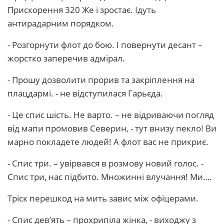
Прискорення 320 Же і зростає. Ідуть
антирадарним порядком.
- Розгорнути флот до бою. І повернути десант –
жорстко заперечив адмірал.
- Прошу дозволити прорив та закріплення на
плацдармі. - не відступилася Гарьєда.
- Це спис шість. Не варто. – не відриваючи погляд
від мапи промовив Северин, - тут внизу пекло! Ви
марно покладете людей! А флот вас не прикриє.
- Спис три. – увірвався в розмову новий голос. -
Спис три, нас підбито. Множинні влучання! Ми….
Тріск перешкод на мить завис між офіцерами.
- Спис дев’ять – прохрипіла жінка, - виходжу з