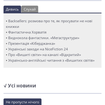
Дивись
Слухай
•
Backsellers: розмова про те, як просувати не нові
книжки
•
Фантастична Хорватія
•
Виднокола фантастики. «Мегаструктури»
•
Презентація «Кіберджанка»
•
Українські заходи на NiceFiction 24
•
Про «Вишиті світи» на каналі «Відкритий»
•
Українсько-англійські читання з «Вишитих світів»
√ Усі новини
Не пропусти нічого