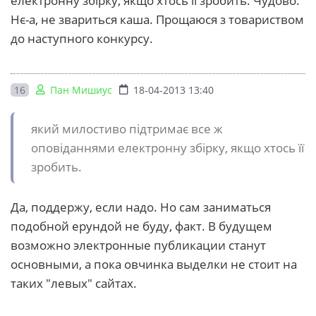
електронну збірку, якщо хтось її зробить. Чудово.
Нє-а, не звариться каша. Прощаюся з товариством
до наступного конкурсу.
16
Пан Мишиус
18-04-2013 13:40
який милостиво підтримає все ж
оповіданнями електронну збірку, якщо хтось її
зробить.
Да, поддержу, если надо. Но сам заниматься
подобной ерундой не буду, факт. В будущем
возможно электронные публикации станут
основными, а пока овчинка выделки не стоит на
таких "левых" сайтах.