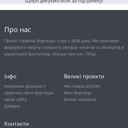
Щиро дякуємо всім за підтримку!
Про нас
Проєкт «Зоряна Фортеця» існує з 2008 року. Ми прагнемо
формувати творчу спільноту авторів, читачів та експертів в
українській фантастиці. Більше про нас:
ТИЦЬ
Інфо
Великі проєкти
Напрямки діяльності
Фестиваль БУКОН
Щорічна «Міні-фортеця»
Міні-Фортеця
Архів сайту
Великі конкурси
Довiдка
Контакти