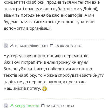
концепт такої збірки, продивіться чи тексти вже
не закриті правами (як з публікаціями у Дніпрі),
візьміть погодження бажаючих авторів. А ми
будемо намагатися якось це зорганізувати чи
допомогти в організації.
5
Наталка Ліщинська
18-04-2013 09:42
Ну, серед зорянофортечників-переможців
бажаючі потрапити в електронну книгу є?
Зголошуйтеся, і, якщо набереться достятньо
текстів на збірку, то можна спробувати застибнути
навіть не до першого вагона, а просто до
машиністів потягу.
6
Sergiy Torenko
18-04-2013 10:30