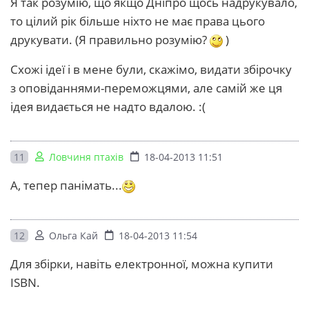
Я так розумію, що якщо Дніпро щось надрукувало,
то цілий рік більше ніхто не має права цього
друкувати. (Я правильно розумію?
)
Схожі ідеї і в мене були, скажімо, видати збірочку
з оповіданнями-переможцями, але самій же ця
ідея видається не надто вдалою. :(
11
Ловчиня птахів
18-04-2013 11:51
А, тепер панімать...
12
Ольга Кай
18-04-2013 11:54
Для збірки, навіть електронної, можна купити
ISBN.