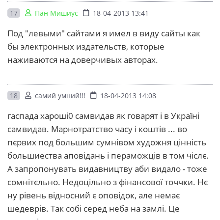
17
Пан Мишиус
18-04-2013 13:41
Под "левыми" сайтами я имел в виду сайты как
бы электронных издательств, которые
наживаются на доверчивых авторах.
18
самий умний!!!
18-04-2013 14:08
гаспада хароші0 самвидав як говарят і в Україні
самвидав. Марнотратство часу і коштів ... во
пєрвих под большим сумнівом художня цінність
большиества аповідань і пераможців в том чіслє.
А запропонувать видавництву аби видало - тоже
сомнітєльно. Недоцільно з фінансової точчки. Нє
ну рівень відносний є оповідок, але немає
шедеврів. Так собі серед неба на замлі. Це