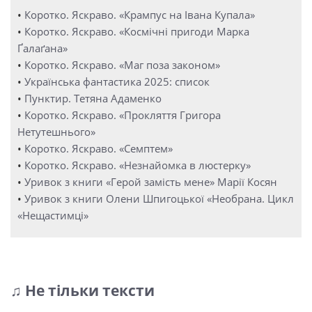
•
Коротко. Яскраво. «Крампус на Івана Купала»
•
Коротко. Яскраво. «Космічні пригоди Марка
Ґалаґана»
•
Коротко. Яскраво. «Маг поза законом»
•
Українська фантастика 2025: список
•
Пунктир. Тетяна Адаменко
•
Коротко. Яскраво. «Прокляття Григора
Нетутешнього»
•
Коротко. Яскраво. «Семптем»
•
Коротко. Яскраво. «Незнайомка в люстерку»
•
Уривок з книги «Герой замість мене» Марії Косян
•
Уривок з книги Олени Шпигоцької «Необрана. Цикл
«Нещастимці»
♫ Не тільки тексти