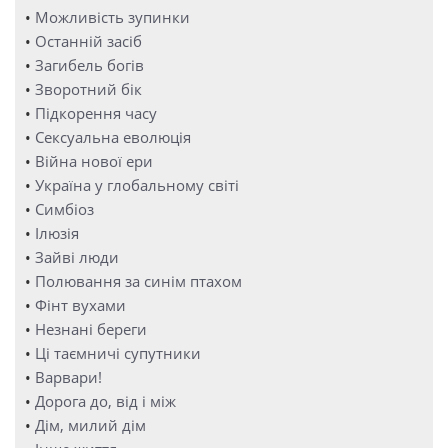
•
Можливість зупинки
•
Останній засіб
•
Загибель богів
•
Зворотний бік
•
Підкорення часу
•
Сексуальна еволюція
•
Війна нової ери
•
Україна у глобальному світі
•
Симбіоз
•
Ілюзія
•
Зайві люди
•
Полювання за синім птахом
•
Фінт вухами
•
Незнані береги
•
Ці таємничі супутники
•
Варвари!
•
Дорога до, від і між
•
Дім, милий дім