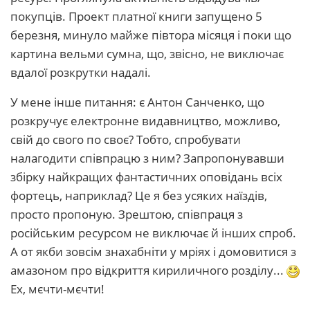
покупців. Проект платної книги запущено 5
березня, минуло майже півтора місяця і поки що
картина вельми сумна, що, звісно, не виключає
вдалої розкрутки надалі.
У мене інше питання: є Антон Санченко, що
розкручує електронне видавництво, можливо,
свій до свого по своє? Тобто, спробувати
налагодити співпрацю з ним? Запропонувавши
збірку найкращих фантастичних оповідань всіх
фортець, наприклад? Це я без усяких наїздів,
просто пропоную. Зрештою, співпраця з
російським ресурсом не виключає й інших спроб.
А от якби зовсім знахабніти у мріях і домовитися з
амазоном про відкриття кириличного розділу...
Ех, мєчти-мєчти!