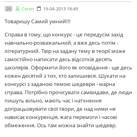
20
Coren
19-04-2013 18:49
Товаришу Самий умний!!!
Справа в тому, що конкурс - це передусім захід
навчально-розважальний, а вже десь потім -
літературний. Твір на задану тему в теорії може
самостійно написати десь відсотків десять
школярів. Оформити його як оповідання - ще десь
кожен десятий з тих, хто залишився. Шукати на
конкурсі з заданою темою шедеври - марна
справа. Потрібно прочісувати самвидави, де люди
пишуть вільно, мають час і натхнення
допрацьовувати свої твори, де над ними не
нависає конкуренція, жага перемоги і часові
обмеження. Ось там можна знайти шедевр.