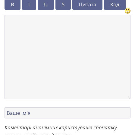
B
I
U
S
Цитата
Код
Коментарі анонімних користувачів спочатку