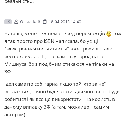
реальність...
19
Ольга Кай
18-04-2013 14:40
Наталю, мене теж нема серед переможців
Тож
я так просто про ISBN написала, бо усі ці
"электронная не считается" вже трохи дістали,
чесно кажучи... Це не камінь у город пана
Мишиуса, бо з подібним стикаюся не тільки на
ЗФ.
Ідея сама по собі гарна, якщо той, хто за неї
візьметься, точно буде знати, для чого воно буде
робитися і як все це використати - на користь в
даному випадку ЗФ (а там, можливо, і самим
авторам).