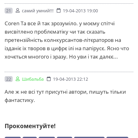
21
самий умний!!!
19-04-2013 19:00
Coren Та все й так зрозуміло. у моєму спітчі
висвітлено проблєматіку чи так сказать
претензійність колнкурсантов-літєраторов на
ізданіє іх творов в цифрє ілі на папірусє. Ясно что
хочється многого і зразу. Но уви і так далєє...
22
Шибальба
19-04-2013 22:12
Але ж не всі тут присутні автори, пишуть тільки
фантастику.
Прокоментуйте!