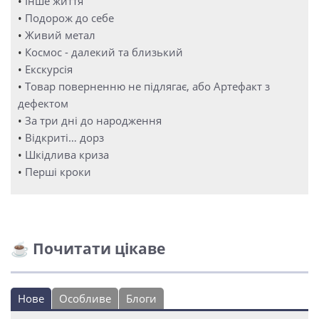
•
Інше життя
•
Подорож до себе
•
Живий метал
•
Космос - далекий та близький
•
Екскурсія
•
Товар поверненню не підлягає, або Артефакт з
дефектом
•
За три дні до народження
•
Відкриті… дорз
•
Шкідлива криза
•
Перші кроки
☕ Почитати цікаве
Нове
Особливе
Блоги