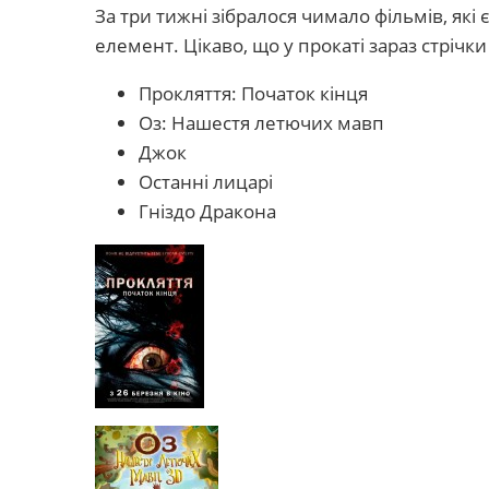
За три тижні зібралося чимало фільмів, як
елемент. Цікаво, що у прокаті зараз стрічки 
Прокляття: Початок кінця
Оз: Нашестя летючих мавп
Джок
Останні лицарі
Гніздо Дракона