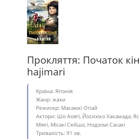
Прокляття: Початок кін
hajimari
Країна: Японія
Жанр: жахи
Режисер: Масаюкі Отіай
Актори: Шо Аоягі, Йосихіко Хакамада, Ясу
Міягі, Місакі Сейшо, Нодзомі Сасакі
Тривалість: 91 хв.