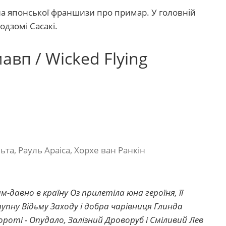
ина японської франшизи про примар. У головній
дзомі Сасакі.
вп / Wicked Flying
та, Рауль Араіса, Хорхе ван Ранкін
-давно в країну Оз прилетіла юна героїня, її
упну Відьму Заходу і добра чарівниця Глинда
ороті - Опудало, Залізний Дроворуб і Сміливий Лев