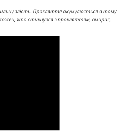
сильну злість. Прокляття акумулюється в тому
». Кожен, хто стикнувся з прокляттям, вмирає,