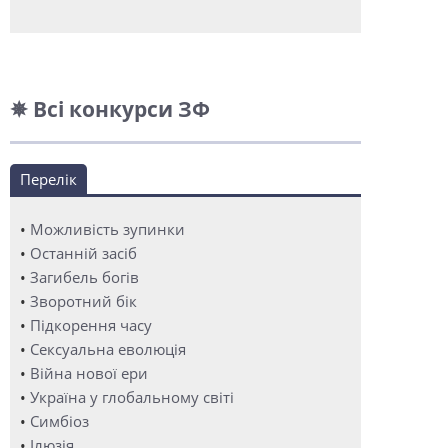
✵ Всі конкурси ЗФ
Перелік
•
Можливість зупинки
•
Останній засіб
•
Загибель богів
•
Зворотний бік
•
Підкорення часу
•
Сексуальна еволюція
•
Війна нової ери
•
Україна у глобальному світі
•
Симбіоз
•
Ілюзія