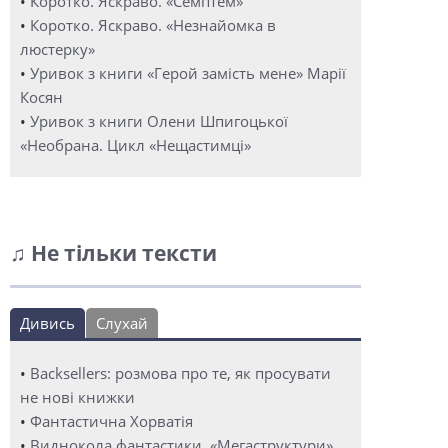
•
Коротко. Яскраво. «Семптем»
•
Коротко. Яскраво. «Незнайомка в
люстерку»
•
Уривок з книги «Герой замість мене» Марії
Косян
•
Уривок з книги Олени Шпигоцької
«Необрана. Цикл «Нещастимці»
♫ Не тільки тексти
Дивись
Слухай
•
Backsellers: розмова про те, як просувати
не нові книжки
•
Фантастична Хорватія
•
Виднокола фантастики. «Мегаструктури»