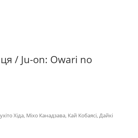
ця / Ju-on: Owari no
хіто Хіда, Міхо Канадзава, Кай Кобаясі, Дайкі