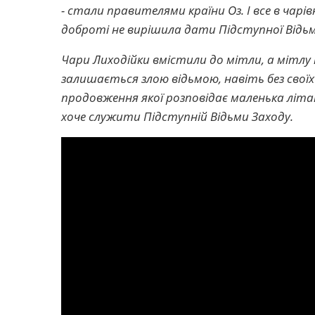
- стали правителями країни Оз. І все в чарів
доброті не вирішила дати Підступної Відь
Чари Лиходійки вмістили до мітли, а мітлу
залишається злою відьмою, навіть без свої
продовження якої розповідає маленька літаю
хоче служити Підступній Відьми Заходу.