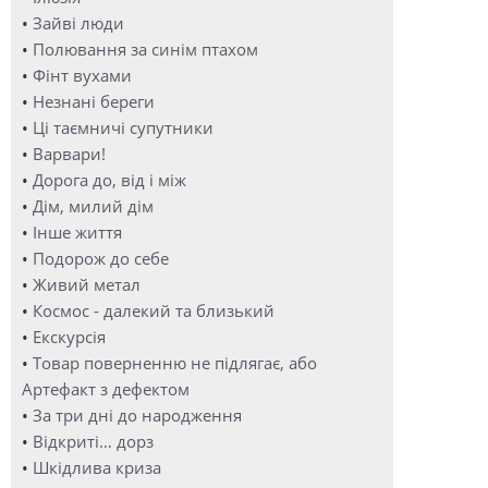
•
Зайві люди
•
Полювання за синім птахом
•
Фінт вухами
•
Незнані береги
•
Ці таємничі супутники
•
Варвари!
•
Дорога до, від і між
•
Дім, милий дім
•
Інше життя
•
Подорож до себе
•
Живий метал
•
Космос - далекий та близький
•
Екскурсія
•
Товар поверненню не підлягає, або
Артефакт з дефектом
•
За три дні до народження
•
Відкриті… дорз
•
Шкідлива криза