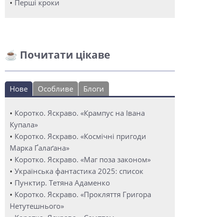
•
Перші кроки
☕ Почитати цікаве
Нове
Особливе
Блоги
•
Коротко. Яскраво. «Крампус на Івана
Купала»
•
Коротко. Яскраво. «Космічні пригоди
Марка Ґалаґана»
•
Коротко. Яскраво. «Маг поза законом»
•
Українська фантастика 2025: список
•
Пунктир. Тетяна Адаменко
•
Коротко. Яскраво. «Прокляття Григора
Нетутешнього»