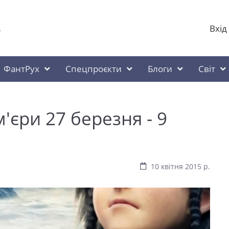
Вхід
у
ФантРух
Спецпроєкти
Блоги
Світ
'єри 27 березня - 9
10 квітня 2015 р.