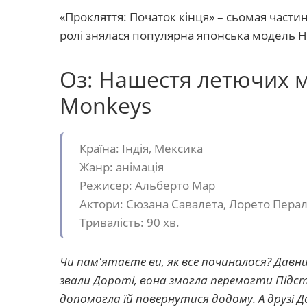
«Прокляття: Початок кінця» – сьомая част
ролі знялася популярна японська модель Но
Оз: Нашестя летючих ма
Monkeys
Країна: Індія, Мексика
Жанр: анімація
Режисер: Альберто Мар
Актори: Сюзана Савалета, Лорето Пераль
Тривалість: 90 хв.
Чи пам'ятаєте ви, як все починалося? Давним
звали Дороті, вона змогла перемогти Підст
допомогла їй повернутися додому. А друзі Д