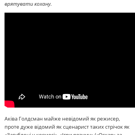
врятувати кохану.
Аківа Голдсман майже невідомий як режисер,
проте дуже відомий як сценарист таких стрічок як
«Загублені у космосі», «Ігри розуму» («Оскар» за