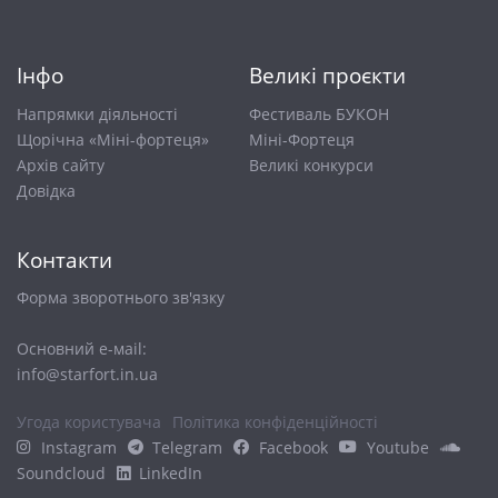
Інфо
Великі проєкти
Напрямки діяльності
Фестиваль БУКОН
Щорічна «Міні-фортеця»
Міні-Фортеця
Архів сайту
Великі конкурси
Довiдка
Контакти
Форма зворотнього зв'язку
Основний е-маіl:
info@starfort.in.ua
Угода користувача
Політика конфіденційності
Instagram
Telegram
Facebook
Youtube
Soundcloud
LinkedIn