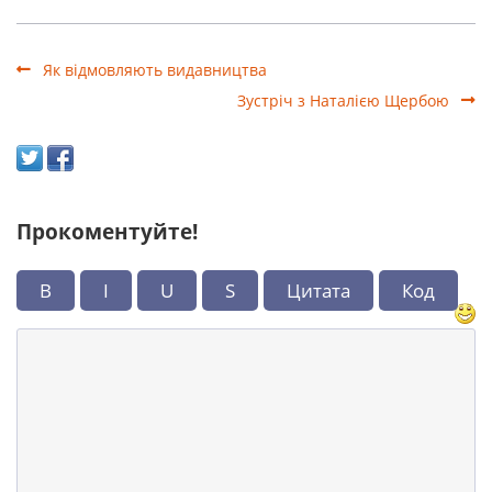
Як відмовляють видавництва
Зустріч з Наталією Щербою
Прокоментуйте!
B
I
U
S
Цитата
Код