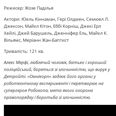
Режисер: Жозе Паділья
Актори: Юель Кіннаман, Гері Олдмен, Семюел Л.
Джексон, Майкл Кітон, Еббі Корніш, Джекі Ерл
Хейлі, Джей Барушель, Дженніфер Ель, Майкл К.
Вільямс, Меріанн Жан-Баптист
Тривалість: 121 хв.
Алекс Мерфі, люблячий чоловік, батько і хороший
поліцейський, бореться зі злочинністю, що вирує у
Детройті. «Омнікорп» задіює його органи у
роботехнічному експерименті і перетворює на
супергероя Робокопа, мета якого охорона
правопорядку і боротьба зі злочинністю.