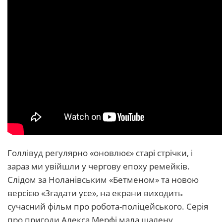
Голлівуд регулярно «оновлює» старі стрічки, і
зараз ми увійшли у чергову епоху ремейків.
Слідом за Ноланівським «Бетменом» та новою
версією «Згадати усе», на екрани виходить
сучасний фільм про робота-поліцейського. Серія
про пригоди Алекса Мерфі мала шалену