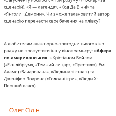
сценарій), «Я — легенда», «Код Да Вінчі» та
«Янголи і Демони». Чи зможе талановитий автор
сценарію перенести своє бачення на плівку?
А любителям авантюрно-пригодницького кіно
раджу не пропустити іншу кінопремьєру:
«Афера
по-американськи»
із Крістіаном Бейлом
(«Еквілібріум», «Темний лицар», «Престиж»), Емі
Адамс («Зачарована», «Людина зі сталі») та
Дженіфер Лоуренс («Голодні ігри», «Люди Х:
Перший клас»).
Олег Сілін