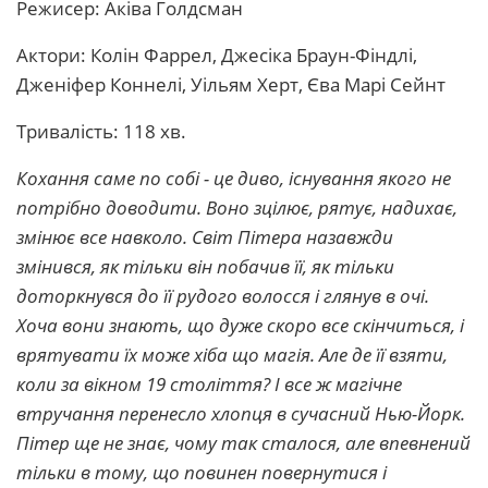
Режисер: Аківа Голдсман
Актори: Колін Фаррел, Джесіка Браун-Фіндлі,
Дженіфер Коннелі, Уільям Херт, Єва Марі Сейнт
Тривалість: 118 хв.
Кохання саме по собі - це диво, існування якого не
потрібно доводити. Воно зцілює, рятує, надихає,
змінює все навколо. Світ Пітера назавжди
змінився, як тільки він побачив її, як тільки
доторкнувся до її рудого волосся і глянув в очі.
Хоча вони знають, що дуже скоро все скінчиться, і
врятувати їх може хіба що магія. Але де її взяти,
коли за вікном 19 століття? І все ж магічне
втручання перенесло хлопця в сучасний Нью-Йорк.
Пітер ще не знає, чому так сталося, але впевнений
тільки в тому, що повинен повернутися і