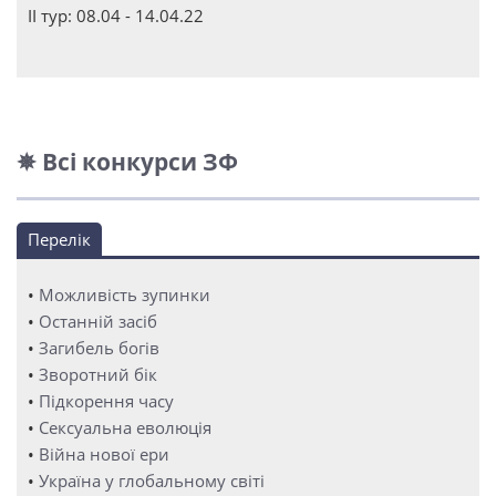
ІІ тур: 08.04 - 14.04.22
✵ Всі конкурси ЗФ
Перелік
•
Можливість зупинки
•
Останній засіб
•
Загибель богів
•
Зворотний бік
•
Підкорення часу
•
Сексуальна еволюція
•
Війна нової ери
•
Україна у глобальному світі