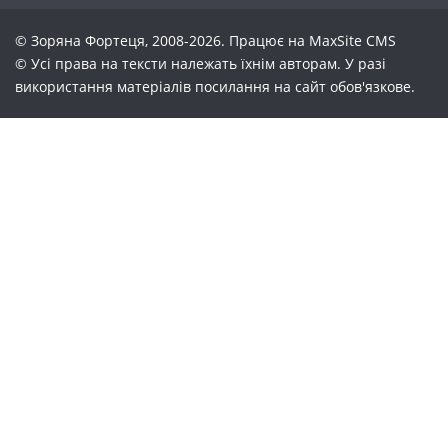
© Зоряна Фортеця, 2008-2026. Працює на
MaxSite CMS
© Усі права на тексти належать їхнім авторам. У разі
використання матеріалів посилання на сайт обов'язкове.