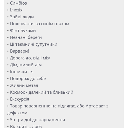
•
Симбіоз
•
Ілюзія
•
Зайві люди
•
Полювання за синім птахом
•
Фінт вухами
•
Незнані береги
•
Ці таємничі супутники
•
Варвари!
•
Дорога до, від і між
•
Дім, милий дім
•
Інше життя
•
Подорож до себе
•
Живий метал
•
Космос - далекий та близький
•
Екскурсія
•
Товар поверненню не підлягає, або Артефакт з
дефектом
•
За три дні до народження
•
Відкриті… дорз