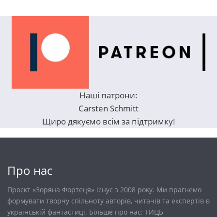
Наші патрони:
Carsten Schmitt
Щиро дякуємо всім за підтримку!
Про нас
Проєкт «Зоряна Фортеця» існує з 2008 року. Ми прагнемо
формувати творчу спільноту авторів, читачів та експертів в
українській фантастиці. Більше про нас:
ТИЦЬ