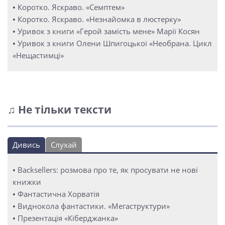
•
Коротко. Яскраво. «Семптем»
•
Коротко. Яскраво. «Незнайомка в люстерку»
•
Уривок з книги «Герой замість мене» Марії Косян
•
Уривок з книги Олени Шпигоцької «Необрана. Цикл
«Нещастимці»
♫ Не тільки тексти
Дивись
Слухай
•
Backsellers: розмова про те, як просувати не нові
книжки
•
Фантастична Хорватія
•
Виднокола фантастики. «Мегаструктури»
•
Презентація «Кіберджанка»