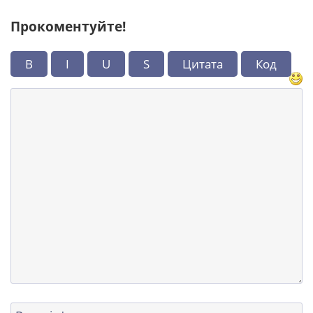
Прокоментуйте!
B
I
U
S
Цитата
Код