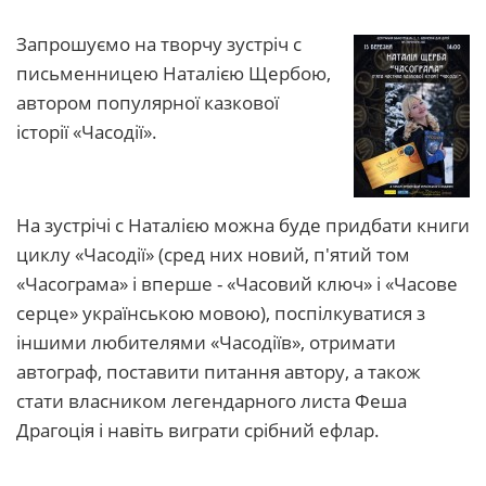
Запрошуємо на творчу зустріч с
письменницею Наталією Щербою,
автором популярної казкової
історії «Часодії».
На зустрічі с Наталією можна буде придбати книги
циклу «Часодії» (сред них новий, п'ятий том
«Часограма» і вперше - «Часовий ключ» і «Часове
серце» українською мовою), поспілкуватися з
іншими любителями «Часодіїв», отримати
автограф, поставити питання автору, а також
стати власником легендарного листа Феша
Драгоція і навіть виграти срібний ефлар.