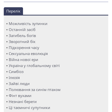
Перелік
•
Можливість зупинки
•
Останній засіб
•
Загибель богів
•
Зворотний бік
•
Підкорення часу
•
Сексуальна еволюція
•
Війна нової ери
•
Україна у глобальному світі
•
Симбіоз
•
Ілюзія
•
Зайві люди
•
Полювання за синім птахом
•
Фінт вухами
•
Незнані береги
•
Ці таємничі супутники