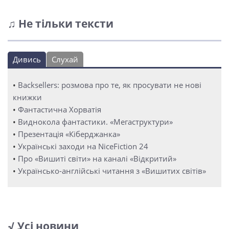
♫ Не тільки тексти
Дивись
Слухай
•
Backsellers: розмова про те, як просувати не нові
книжки
•
Фантастична Хорватія
•
Виднокола фантастики. «Мегаструктури»
•
Презентація «Кіберджанка»
•
Українські заходи на NiceFiction 24
•
Про «Вишиті світи» на каналі «Відкритий»
•
Українсько-англійські читання з «Вишитих світів»
√ Усі новини