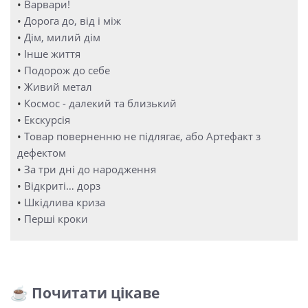
•
Варвари!
•
Дорога до, від і між
•
Дім, милий дім
•
Інше життя
•
Подорож до себе
•
Живий метал
•
Космос - далекий та близький
•
Екскурсія
•
Товар поверненню не підлягає, або Артефакт з
дефектом
•
За три дні до народження
•
Відкриті… дорз
•
Шкідлива криза
•
Перші кроки
☕ Почитати цікаве