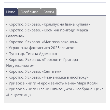
Нове
Особливе
Блоги
•
Коротко. Яскраво. «Крампус на Івана Купала»
•
Коротко. Яскраво. «Космічні пригоди Марка
Ґалаґана»
•
Коротко. Яскраво. «Маг поза законом»
•
Українська фантастика 2025: список
•
Пунктир. Тетяна Адаменко
•
Коротко. Яскраво. «Прокляття Григора
Нетутешнього»
•
Коротко. Яскраво. «Семптем»
•
Коротко. Яскраво. «Незнайомка в люстерку»
•
Уривок з книги «Герой замість мене» Марії Косян
•
Уривок з книги Олени Шпигоцької «Необрана. Цикл
«Нещастимці»