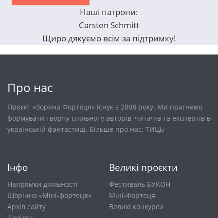
Наші патрони:
Carsten Schmitt
Щиро дякуємо всім за підтримку!
Про нас
Проєкт «Зоряна Фортеця» існує з 2008 року. Ми прагнемо
формувати творчу спільноту авторів, читачів та експертів в
українській фантастиці. Більше про нас:
ТИЦЬ
Інфо
Великі проєкти
Напрямки діяльності
Фестиваль БУКОН
Щорічна «Міні-фортеця»
Міні-Фортеця
Архів сайту
Великі конкурси
Довiдка