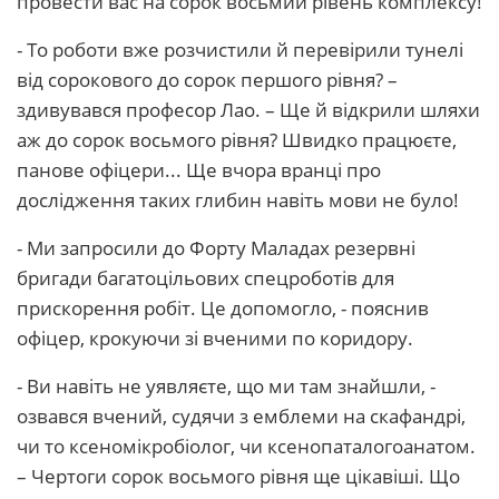
провести вас на сорок восьмий рівень комплексу!
- То роботи вже розчистили й перевірили тунелі
від сорокового до сорок першого рівня? –
здивувався професор Лао. – Ще й відкрили шляхи
аж до сорок восьмого рівня? Швидко працюєте,
панове офіцери... Ще вчора вранці про
дослідження таких глибин навіть мови не було!
- Ми запросили до Форту Маладах резервні
бригади багатоцільових спецроботів для
прискорення робіт. Це допомогло, - пояснив
офіцер, крокуючи зі вченими по коридору.
- Ви навіть не уявляєте, що ми там знайшли, -
озвався вчений, судячи з емблеми на скафандрі,
чи то ксеномікробіолог, чи ксенопаталогоанатом.
– Чертоги сорок восьмого рівня ще цікавіші. Що