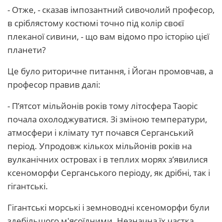
- Отже, - сказав імпозантний сивочолий професор,
в сріблястому костюмі точно під колір своєї
плеканої сивини, - що вам відомо про історію цієї
планети?
Це було риторичне питання, і Йоган промовчав, а
професор правив далі:
- П’ятсот мільйонів років тому літосфера Таоріс
почала охолоджуватися. Зі зміною температури,
атмосфери і клімату тут почався Серганський
період. Упродовж кількох мільйонів років на
вулканічних островах і в теплих морях з’явилися
ксеноморфи Серганського періоду, як дрібні, так і
гігантські.
Гігантські морські і земноводні ксеноморфи були
здебільшого м'ясоїдними. Незначна їх частка