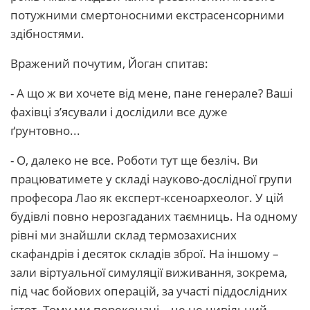
потужними смертоносними екстрасенсорними
здібностями.
Вражений почутим, Йоган спитав:
- А що ж ви хочете від мене, пане генерале? Ваші
фахівці з’ясували і дослідили все дуже
ґрунтовно...
- О, далеко не все. Роботи тут ще безліч. Ви
працюватимете у складі науково-дослідної групи
професора Лао як експерт-ксеноархеолог. У цій
будівлі повно нерозгаданих таємниць. На одному
рівні ми знайшли склад термозахисних
скафандрів і десяток складів зброї. На іншому –
зали віртуальної симуляції виживання, зокрема,
під час бойових операцій, за участі піддослідних
істот. Тому ми переконані – це не цивільний