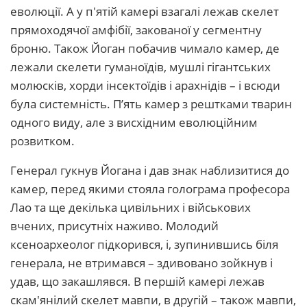
еволюції. А у п'ятій камері взагалі лежав скелет
прямоходячої амфібії, закованої у сегментну
броню. Також Йоган побачив чимало камер, де
лежали скелети гуманоїдів, мушлі гігантських
молюсків, хорди інсектоїдів і арахнідів – і всюди
була системність. П’ять камер з рештками тварин
одного виду, але з висхідним еволюційним
розвитком.
Генерал гукнув Йогана і дав знак наблизитися до
камер, перед якими стояла голограма професора
Лао та ще декілька цивільних і військових
вчених, присутніх наживо. Молодий
ксеноархеолог підкорився, і, зупинившись біля
генерала, не втримався – здивовано зойкнув і
удав, що закашлявся. В першій камері лежав
скам'янілий скелет мавпи, в другій – також мавпи,