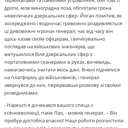
терміналами та панелями управління; їхні товсті
дроти, мов виноградна лоза, обплітали грона
невеличких дзеркальних сфер. Йоган помітив, як
зосереджено і водночас тривожно роздивляється
ці дивовижні «грона» генерал; час від часу він
щось казав своїм офіцерам, і вичікувально
поглядав на військових інженерів, що
метушилися біля дзеркальних сфер з
портативними сканерами в руках, вочевидь,
намагаючись зчитати якісь дані. Вчені піднялися
на платформу до військовиків, і генерал
звернувся до них, перервавши розмову зі своїми
розвідниками.
- Нарешті я дочекався вашого спеца з
ксеноеволюції, пане Лао, - мовив генерал. – Він
прибув достобіса вчасно! Наші роботи розчистили