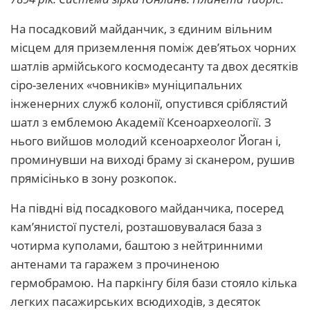
На посадковий майданчик, з єдиним вільним
місцем для приземлення поміж дев’ятьох чорних
шатлів армійського космодесанту та двох десятків
сіро-зелених «човників» муніципальних
інженерних служб колонії, опустився сріблястий
шатл з емблемою Академії Ксеноархеології. З
нього вийшов молодий ксеноархеолог Йоган і,
проминувши на виході браму зі сканером, рушив
прямісінько в зону розкопок.
На півдні від посадкового майданчика, посеред
кам’янистої пустелі, розташовувалася база з
чотирма куполами, баштою з нейтринними
антенами та гаражем з прочиненою
гермобрамою. На паркінгу біля бази стояло кілька
легких пасажирських всюдиходів, з десяток