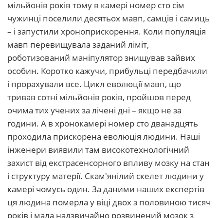
мільйонів років тому в камері номер сто сім
чужинці поселили десятьох мавп, самців і самиць
– і запустили хроноприскорення. Коли популяція
мавп перевищувала заданий ліміт,
роботизований маніпулятор знищував зайвих
особин. Коротко кажучи, прибульці передбачили
і прорахували все. Цикл еволюції мавп, що
тривав сотні мільйонів років, пройшов перед
очима тих учених за лічені дні – якщо не за
години. А в хронокамері номер сто дванадцять
проходила прискорена еволюція людини. Наші
інженери виявили там високотехнологічний
захист від екстрасенсорного впливу мозку на стан
і структуру матерії. Скам'янілий скелет людини у
камері чомусь один. За даними наших експертів
ця людина померла у віці двох з половиною тисяч
років і мала надзвичайно розвинений мозок з