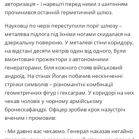
авторизація – і нарешті перед ними з шипінням
прочинився останній герметичний шлюз.
Науковці по черзі переступили поріг шлюзу –
металева підлога під їхніми ногами скидалася на
дзеркальну поверхню. У металеві стіни коридору,
на відстані десяти метрів один від одного, були
вмонтовані прожектори з автономними
генераторами, біля кожного стояв військовий
андроїд. На стінах Йоган побачив нескінченні
стрічки символів – різноманітні комбінації
геометричних фігур і гексаграм. У коридорі на них
чекав чоловік у чорному армійському
бронескафандрі. Офіцер зробив крок назустріч
вченим і промовив:
- Ми давно вас чекаємо. Генерал наказав негайно