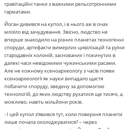
гравітаційні танки з важкими рельсотронними
гарматами.
Йоган дивився на купол, і в нього аж в очах
млоїло від зачудування. Звісно, людство не
вперше знаходило на різних планетах техногенні
споруди, артефакти вимерлих цивілізацій та руїни
стародавніх колоній, заснованих і покинутих в
далекі часи невідомими чужинськими расами.
Але не кожному ксеноархеологу з часів появи
ксеноархеології як науки випадало щастя
побачити споруду, зведену за допомогою
технологій, до яких людству рухатися ще тисячі, а,
можливо, навіть мільйони років.
- І цей купол з’явився тут, коли поверхня планети
лише почала охолоджуватися? – через