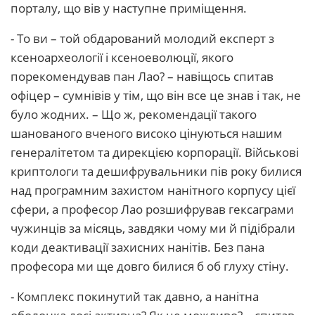
порталу, що вів у наступне приміщення.
- То ви – той обдарований молодий експерт з
ксеноархеології і ксеноеволюції, якого
порекомендував пан Лао? – навіщось спитав
офіцер – сумнівів у тім, що він все це знав і так, не
було жодних. – Що ж, рекомендації такого
шанованого вченого високо цінуються нашим
генералітетом та дирекцією корпорації. Військові
криптологи та дешифрувальники пів року билися
над програмним захистом нанітного корпусу цієї
сфери, а професор Лао розшифрував гексаграми
чужинців за місяць, завдяки чому ми й підібрали
коди деактивації захисних нанітів. Без пана
професора ми ще довго билися б об глуху стіну.
- Комплекс покинутий так давно, а нанітна