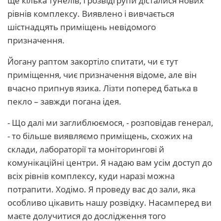
ще кілька тунелів, і розвідгрупи дісталися нових
рівнів комплексу. Виявлено і вивчається
шістнадцять приміщень невідомого
призначення.
Йогану раптом закортіло спитати, чи є тут
приміщення, чиє призначення відоме, але він
вчасно припнув язика. Лізти поперед батька в
пекло – завжди погана ідея.
- Що далі ми заглиблюємося, - розповідав генерал,
- то більше виявляємо приміщень, схожих на
склади, лабораторії та моніторингові й
комунікаційні центри. Я надаю вам усім доступ до
всіх рівнів комплексу, куди наразі можна
потрапити. Ходімо. Я проведу вас до зали, яка
особливо цікавить нашу розвідку. Насамперед ви
маєте долучитися до дослідження того