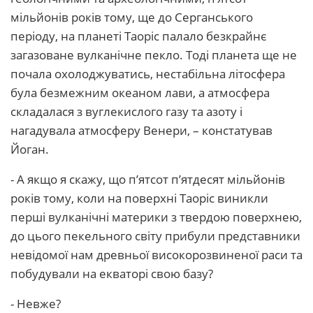
мільйонів років тому, ще до Серганського
періоду, на планеті Таоріс палало безкрайнє
загазоване вулканічне пекло. Тоді планета ще не
почала охолоджуватись, нестабільна літосфера
була безмежним океаном лави, а атмосфера
складалася з вуглекислого газу та азоту і
нагадувала атмосферу Венери, – констатував
Йоган.
- А якщо я скажу, що п’ятсот п’ятдесят мільйонів
років тому, коли на поверхні Таоріс виникли
перші вулканічні материки з твердою поверхнею,
до цього пекельного світу прибули представники
невідомої нам древньої високорозвиненої раси та
побудували на екваторі свою базу?
- Невже?