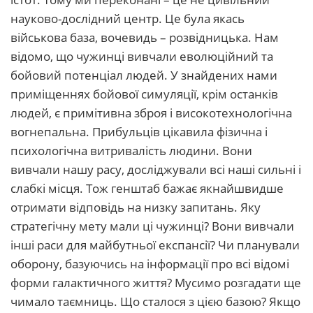
науково-дослідний центр. Це була якась
військова база, вочевидь – розвідницька. Нам
відомо, що чужинці вивчали еволюційний та
бойовий потенціал людей. У знайдених нами
приміщеннях бойової симуляції, крім останків
людей, є примітивна зброя і високотехнологічна
вогнепальна. Прибульців цікавила фізична і
психологічна витривалість людини. Вони
вивчали нашу расу, досліджували всі наші сильні і
слабкі місця. Тож генштаб бажає якнайшвидше
отримати відповідь на низку запитань. Яку
стратегічну мету мали ці чужинці? Вони вивчали
інші раси для майбутньої експансії? Чи планували
оборону, базуючись на інформації про всі відомі
форми галактичного життя? Мусимо розгадати ще
чимало таємниць. Що сталося з цією базою? Якщо