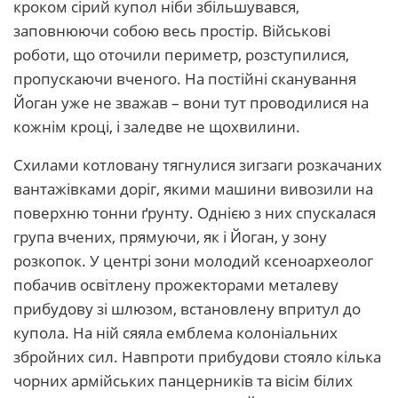
кроком сірий купол ніби збільшувався,
заповнюючи собою весь простір. Військові
роботи, що оточили периметр, розступилися,
пропускаючи вченого. На постійні сканування
Йоган уже не зважав – вони тут проводилися на
кожнім кроці, і заледве не щохвилини.
Схилами котловану тягнулися зигзаги розкачаних
вантажівками доріг, якими машини вивозили на
поверхню тонни ґрунту. Однією з них спускалася
група вчених, прямуючи, як і Йоган, у зону
розкопок. У центрі зони молодий ксеноархеолог
побачив освітлену прожекторами металеву
прибудову зі шлюзом, встановлену впритул до
купола. На ній сяяла емблема колоніальних
збройних сил. Навпроти прибудови стояло кілька
чорних армійських панцерників та вісім білих