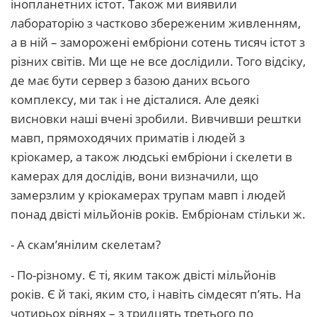
інопланетних істот. Також ми виявили
лабораторію з частково збереженим живленням,
а в ній – заморожені ембріони сотень тисяч істот з
різних світів. Ми ще не все дослідили. Того відсіку,
де має бути сервер з базою даних всього
комплексу, ми так і не дісталися. Але деякі
висновки наші вчені зробили. Вивчивши рештки
мавп, прямоходячих приматів і людей з
кріокамер, а також людські ембріони і скелети в
камерах для дослідів, вони визначили, що
замерзлим у кріокамерах трупам мавп і людей
понад двісті мільйонів років. Ембріонам стільки ж.
- А скам’янілим скелетам?
- По-різному. Є ті, яким також двісті мільйонів
років. Є й такі, яким сто, і навіть сімдесят п’ять. На
чотирьох рівнях – з тридцять третього по