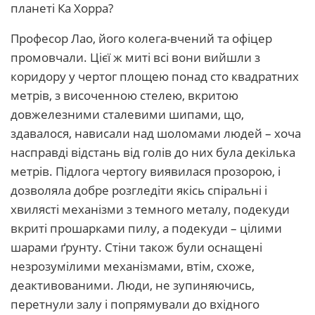
планеті Ка Хорра?
Професор Лао, його колега-вчений та офіцер
промовчали. Цієї ж миті всі вони вийшли з
коридору у чертог площею понад сто квадратних
метрів, з височенною стелею, вкритою
довжелезними сталевими шипами, що,
здавалося, нависали над шоломами людей – хоча
насправді відстань від голів до них була декілька
метрів. Підлога чертогу виявилася прозорою, і
дозволяла добре розгледіти якісь спіральні і
хвилясті механізми з темного металу, подекуди
вкриті прошарками пилу, а подекуди – цілими
шарами ґрунту. Стіни також були оснащені
незрозумілими механізмами, втім, схоже,
деактивованими. Люди, не зупиняючись,
перетнули залу і попрямували до вхідного