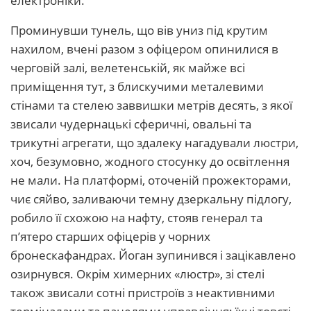
електроніки.
Проминувши тунель, що вів униз під крутим
нахилом, вчені разом з офіцером опинилися в
черговій залі, велетенській, як майже всі
приміщення тут, з блискучими металевими
стінами та стелею заввишки метрів десять, з якої
звисали чудернацькі сферичні, овальні та
трикутні агрегати, що здалеку нагадували люстри,
хоч, безумовно, жодного стосунку до освітлення
не мали. На платформі, оточеній прожекторами,
чиє сяйво, заливаючи темну дзеркальну підлогу,
робило її схожою на нафту, стояв генерал та
п’ятеро старших офіцерів у чорних
бронескафандрах. Йоган зупинився і зацікавлено
озирнувся. Окрім химерних «люстр», зі стелі
також звисали сотні пристроїв з неактивними