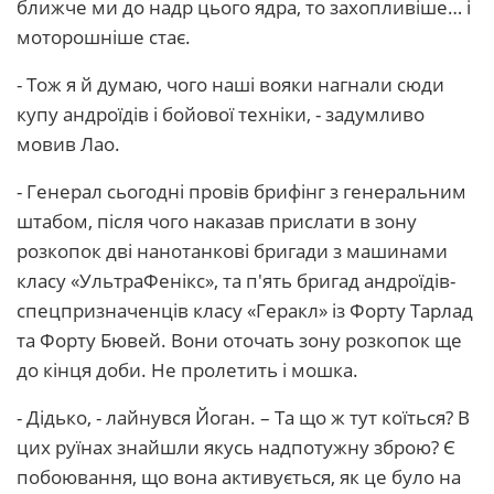
ближче ми до надр цього ядра, то захопливіше… і
моторошніше стає.
- Тож я й думаю, чого наші вояки нагнали сюди
купу андроїдів і бойової техніки, - задумливо
мовив Лао.
- Генерал сьогодні провів брифінг з генеральним
штабом, після чого наказав прислати в зону
розкопок дві нанотанкові бригади з машинами
класу «УльтраФенікс», та п'ять бригад андроїдів-
спецпризначенців класу «Геракл» із Форту Тарлад
та Форту Бювей. Вони оточать зону розкопок ще
до кінця доби. Не пролетить і мошка.
- Дідько, - лайнувся Йоган. – Та що ж тут коїться? В
цих руїнах знайшли якусь надпотужну зброю? Є
побоювання, що вона активується, як це було на