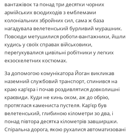
вантажівок та понад три десятки чорних
армійських всюдиходів з емблемами
колоніальних збройних сил, сама ж база
нагадувала велетенський бурливий мурашник.
Повсюди метушилися роботи-вантажники, йшли
кудись у своїх справах військовики,
перегукувалися цивільні робітники у легких
екзоскелетних костюмах.
За допомогою комунікатора Йоган викликав
наземний службовий транспорт, спинився на
краю кар’єра і почав роздивлятися довколишні
краєвиди. Куди не кинь оком, аж до обрію,
протяглася камениста пустеля. Кар’єр був
велетенський, глибиною кілометри зо два, і
понад півтора десятка кілометрів завширшки.
Спіральна дорога, якою рухалися автоматизовані