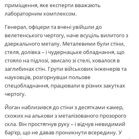
приміщення, яке експерти вважають
лабораторним комплексом.
Генерал, офіцери та вчені увійшли до
велетенського чертогу, наче всуціль вилитого з
дзеркального металу. Металевими були стіни,
стеля, долівка – і чудернацьке обладнання, що
стояло на підлозі, звисало зі стелі, ховалося в
заглибинах стін. Групи військових інженерів та
науковців, розгорнувши польове
спецобладнання, працювали в різних закутках
чертогу.
Йоган наблизився до стіни з десятками камер,
схожих на алькови з металізованого прозорого
скла. Він простягнув руку – і відчув невидимий
бар’єр, що не давав проникнути всередину. У