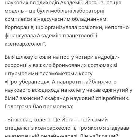
наукових всюдиходів Академії. Йоган знав цю
модель – це були мобільні лабораторні
комплекси з надсучасним обладнанням.
Корпорація, що організувала розкопки, непогано
фінансувала Академію планетології і
ксеноархеології.
Біля шлюзу стояли на посту чотири андроїди-
охоронці у важких броньованих костюмах зі
штурмовими плазмометами класу
«Протуберанець». А навпроти найближчого
наукового всюдихода на колегу чекав одягнутий у
білий захисний скафандр науковий співробітник.
Голограма Лао промовила:
- Вітаю вас, колего. Це Йоган – той самий
спеціаліст з ксеноархеології, про якого я згадував
на вчорашній онлайн-нараді. Він найкращий