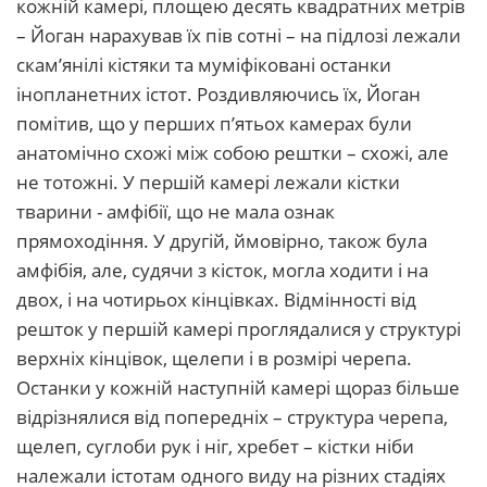
кожній камері, площею десять квадратних метрів
– Йоган нарахував їх пів сотні – на підлозі лежали
скам’янілі кістяки та муміфіковані останки
інопланетних істот. Роздивляючись їх, Йоган
помітив, що у перших п’ятьох камерах були
анатомічно схожі між собою рештки – схожі, але
не тотожні. У першій камері лежали кістки
тварини - амфібії, що не мала ознак
прямоходіння. У другій, ймовірно, також була
амфібія, але, судячи з кісток, могла ходити і на
двох, і на чотирьох кінцівках. Відмінності від
решток у першій камері проглядалися у структурі
верхніх кінцівок, щелепи і в розмірі черепа.
Останки у кожній наступній камері щораз більше
відрізнялися від попередніх – структура черепа,
щелеп, суглоби рук і ніг, хребет – кістки ніби
належали істотам одного виду на різних стадіях