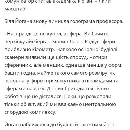
комунікатор спитав академіка Йоган. – Який
масштаб!
Біля Йогана знову виникла голограма професора.
- Насправді це не купол, а сфера. Ви бачите
верхівку айсберга, - мовив Лао. – Радіус сфери
приблизно кілометр. Навколо основної будівлі
сканери виявили ще шість споруд. Чотири
сферичних, але менших, одна ще менша у формі
башти і одна, майже такого самого розміру, як
основна, у формі прямокутника з пірамідами та
сферами на даху. До них бригади технічних
роботів ще не дісталися. Поки що розкопали
тільки об'єкт, який ми вважаємо центральною
спорудою комплексу.
Йоган наближався до будівлі й з кожним його