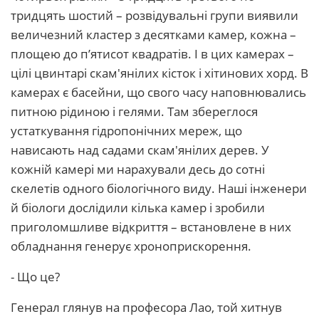
тридцять шостий – розвідувальні групи виявили
величезний кластер з десятками камер, кожна –
площею до п’ятисот квадратів. І в цих камерах –
цілі цвинтарі скам'янілих кісток і хітинових хорд. В
камерах є басейни, що свого часу наповнювались
питною рідиною і гелями. Там збереглося
устаткування гідропонічних мереж, що
нависають над садами скам'янілих дерев. У
кожній камері ми нарахували десь до сотні
скелетів одного біологічного виду. Наші інженери
й біологи дослідили кілька камер і зробили
приголомшливе відкриття – встановлене в них
обладнання генерує хроноприскорення.
- Що це?
Генерал глянув на професора Лао, той хитнув