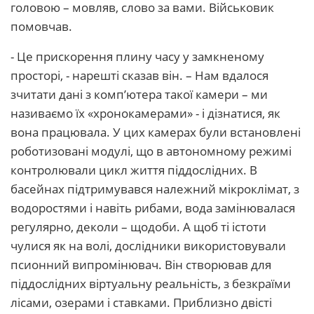
головою – мовляв, слово за вами. Військовик
помовчав.
- Це прискорення плину часу у замкненому
просторі, - нарешті сказав він. – Нам вдалося
зчитати дані з комп’ютера такої камери – ми
називаємо їх «хронокамерами» - і дізнатися, як
вона працювала. У цих камерах були встановлені
роботизовані модулі, що в автономному режимі
контролювали цикл життя піддослідних. В
басейнах підтримувався належний мікроклімат, з
водоростями і навіть рибами, вода замінювалася
регулярно, деколи – щодоби. А щоб ті істоти
чулися як на волі, дослідники використовували
псионний випромінювач. Він створював для
піддослідних віртуальну реальність, з безкраїми
лісами, озерами і ставками. Приблизно двісті