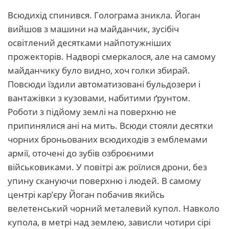
Всюдихід спинився. Голограма зникла. Йоган
вийшов з машини на майданчик, зусібіч
освітлений десятками найпотужніших
прожекторів. Надворі смеркалося, але на самому
майданчику було видно, хоч голки збирай.
Повсюди їздили автоматизовані бульдозери і
вантажівки з кузовами, набитими ґрунтом.
Роботи з підйому землі на поверхню не
припинялися ані на мить. Всюди стояли десятки
чорних броньованих всюдиходів з емблемами
армії, оточені до зубів озброєними
військовиками. У повітрі аж роїлися дрони, без
упину скануючи поверхню і людей. В самому
центрі кар’єру Йоган побачив якийсь
велетенський чорний металевий купол. Навколо
купола, в метрі над землею, зависли чотири сірі