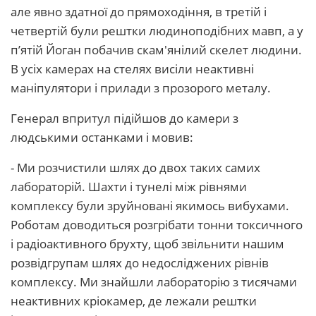
але явно здатної до прямоходіння, в третій і
четвертій були рештки людиноподібних мавп, а у
п’ятій Йоган побачив скам'янілий скелет людини.
В усіх камерах на стелях висіли неактивні
маніпулятори і прилади з прозорого металу.
Генерал впритул підійшов до камери з
людськими останками і мовив:
- Ми розчистили шлях до двох таких самих
лабораторій. Шахти і тунелі між рівнями
комплексу були зруйновані якимось вибухами.
Роботам доводиться розгрібати тонни токсичного
і радіоактивного брухту, щоб звільнити нашим
розвідгрупам шлях до недосліджених рівнів
комплексу. Ми знайшли лабораторію з тисячами
неактивних кріокамер, де лежали рештки