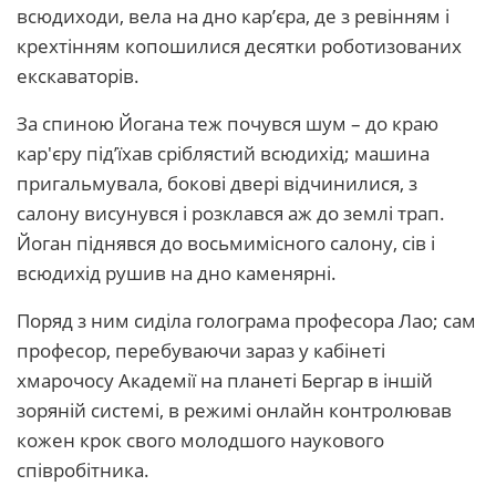
всюдиходи, вела на дно кар’єра, де з ревінням і
крехтінням копошилися десятки роботизованих
екскаваторів.
За спиною Йогана теж почувся шум – до краю
кар'єру під’їхав сріблястий всюдихід; машина
пригальмувала, бокові двері відчинилися, з
салону висунувся і розклався аж до землі трап.
Йоган піднявся до восьмимісного салону, сів і
всюдихід рушив на дно каменярні.
Поряд з ним сиділа голограма професора Лао; сам
професор, перебуваючи зараз у кабінеті
хмарочосу Академії на планеті Бергар в іншій
зоряній системі, в режимі онлайн контролював
кожен крок свого молодшого наукового
співробітника.