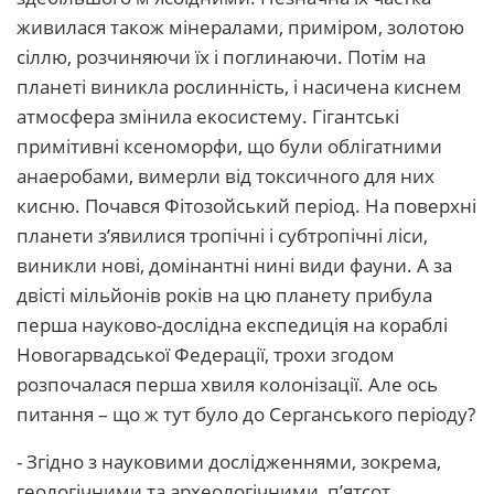
живилася також мінералами, приміром, золотою
сіллю, розчиняючи їх і поглинаючи. Потім на
планеті виникла рослинність, і насичена киснем
атмосфера змінила екосистему. Гігантські
примітивні ксеноморфи, що були облігатними
анаеробами, вимерли від токсичного для них
кисню. Почався Фітозойський період. На поверхні
планети з’явилися тропічні і субтропічні ліси,
виникли нові, домінантні нині види фауни. А за
двісті мільйонів років на цю планету прибула
перша науково-дослідна експедиція на кораблі
Новогарвадської Федерації, трохи згодом
розпочалася перша хвиля колонізації. Але ось
питання – що ж тут було до Серганського періоду?
- Згідно з науковими дослідженнями, зокрема,
геологічними та археологічними, п’ятсот