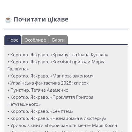
☕ Почитати цікаве
Нове
Особливе
Блоги
•
Коротко. Яскраво. «Крампус на Івана Купала»
•
Коротко. Яскраво. «Космічні пригоди Марка
Ґалаґана»
•
Коротко. Яскраво. «Маг поза законом»
•
Українська фантастика 2025: список
•
Пунктир. Тетяна Адаменко
•
Коротко. Яскраво. «Прокляття Григора
Нетутешнього»
•
Коротко. Яскраво. «Семптем»
•
Коротко. Яскраво. «Незнайомка в люстерку»
•
Уривок з книги «Герой замість мене» Марії Косян