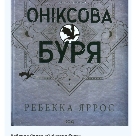
Ребекка Яррос «Оніксова буря»