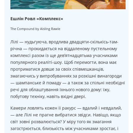
Ешлін Ровл «Комплекс»
The Compound by Aisling Rawle
Лілі — нудьгуюча, вродлива двадцяти-скількісь-там-
річна — прокидається на віддаленому пустельному
комплексі разом із ще дев’ятнадцятьма учасниками
популярного реаліті-шоу. Щоб перемогти, вона має
протриматися довше за своїх співмешканців,
змагаючись у випробуваннях за розкішні винагороди
— шампанське й помаду — а також за спільні необхідні
речі для облаштування їхнього нового дому: їжу,
побутову техніку, навіть вхідні двері.
Камери ловлять кожен її ракурс — вдалий і невдалий,
— але Лілі не прагне вибратися звідси. Навіщо, якщо
світ зовні розвалюється? У міру того як змагання
загострюється, близькість між учасниками зростає, і