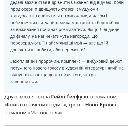
дедалі важче стає відрізнити бажання від відчаю. Коли
продюсери підвищують ставки, змушуючи
конкурсантів опинятися в тривожних, а часом і
небезпечних ситуаціях, межа між грою та боротьбою
за виживання починає розмиватися. Якщо Лілі дійде
до фіналу, на неї чекатимуть нагороди, що
перевершують її найсміливіші мрії — але що їй
доведеться зробити, аби перемогти?
Захопливий і пророчий, Комплекс — вибуховий дебют
потужного нового голосу в художній літературі, який не
відпустить вас ще довго після того, як гра
завершиться.
Друге місце посіла
Гейлі Ґелфузо
із романом
«Книга втрачених годин», третє -
Ніккі Ерлік
із
романом «Макові поля».