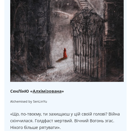
СенЛінЮ «
Алхімізована
»
Alchemised by SenLinYu
«Що, по-твоєму, ти захищаєш у цій своїй голові? Війна
скінчилася. Голдфаст мертвий. Вічний Вогонь згас.
Нікого більше рятувати».