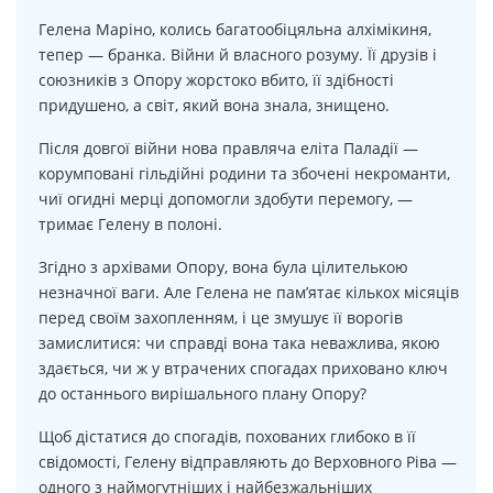
Гелена Маріно, колись багатообіцяльна алхімікиня,
тепер — бранка. Війни й власного розуму. Її друзів і
союзників з Опору жорстоко вбито, її здібності
придушено, а світ, який вона знала, знищено.
Після довгої війни нова правляча еліта Паладії —
корумповані гільдійні родини та збочені некроманти,
чиї огидні мерці допомогли здобути перемогу, —
тримає Гелену в полоні.
Згідно з архівами Опору, вона була цілителькою
незначної ваги. Але Гелена не пам’ятає кількох місяців
перед своїм захопленням, і це змушує її ворогів
замислитися: чи справді вона така неважлива, якою
здається, чи ж у втрачених спогадах приховано ключ
до останнього вирішального плану Опору?
Щоб дістатися до спогадів, похованих глибоко в її
свідомості, Гелену відправляють до Верховного Ріва —
одного з наймогутніших і найбезжальніших