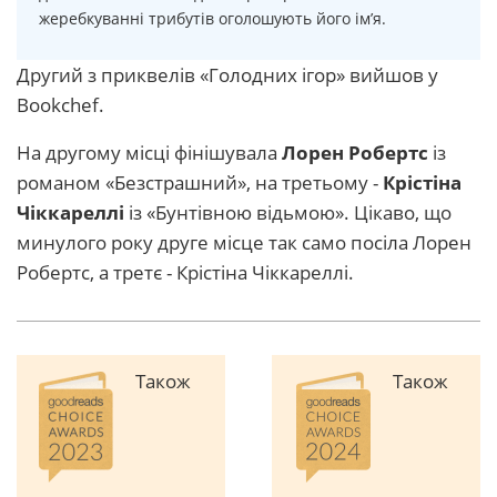
жеребкуванні трибутів оголошують його ім’я.
Другий з приквелів «Голодних ігор» вийшов у
Bookchef.
На другому місці фінішувала
Лорен Робертс
із
романом «Безстрашний», на третьому -
Крістіна
Чіккареллі
із «Бунтівною відьмою». Цікаво, що
минулого року друге місце так само посіла Лорен
Робертс, а третє - Крістіна Чіккареллі.
Також
Також