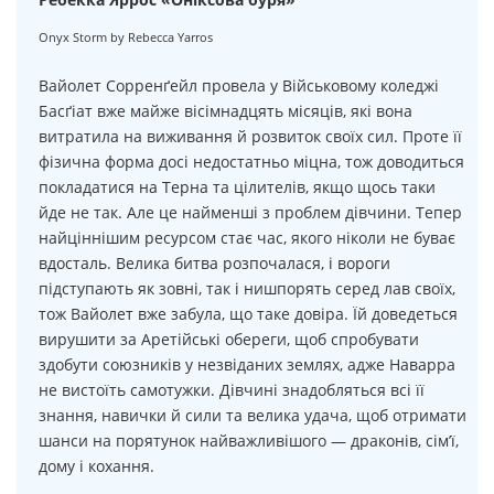
Onyx Storm by Rebecca Yarros
Вайолет Сорренґейл провела у Військовому коледжі
Басґіат вже майже вісімнадцять місяців, які вона
витратила на виживання й розвиток своїх сил. Проте її
фізична форма досі недостатньо міцна, тож доводиться
покладатися на Терна та цілителів, якщо щось таки
йде не так. Але це найменші з проблем дівчини. Тепер
найціннішим ресурсом стає час, якого ніколи не буває
вдосталь. Велика битва розпочалася, і вороги
підступають як зовні, так і нишпорять серед лав своїх,
тож Вайолет вже забула, що таке довіра. Їй доведеться
вирушити за Аретійські обереги, щоб спробувати
здобути союзників у незвіданих землях, адже Наварра
не вистоїть самотужки. Дівчині знадобляться всі її
знання, навички й сили та велика удача, щоб отримати
шанси на порятунок найважливішого — драконів, сім’ї,
дому і кохання.