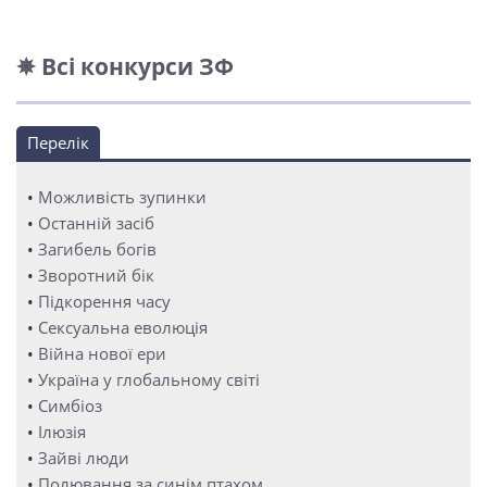
✵ Всі конкурси ЗФ
Перелік
•
Можливість зупинки
•
Останній засіб
•
Загибель богів
•
Зворотний бік
•
Підкорення часу
•
Сексуальна еволюція
•
Війна нової ери
•
Україна у глобальному світі
•
Симбіоз
•
Ілюзія
•
Зайві люди
•
Полювання за синім птахом