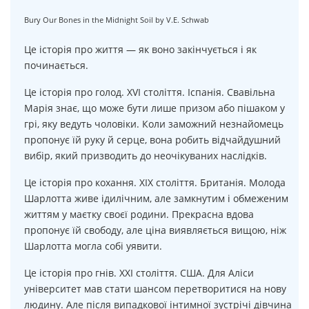
Bury Our Bones in the Midnight Soil by V.E. Schwab
Це історія про життя — як воно закінчується і як
починається.
Це історія про голод. XVI століття. Іспанія. Свавільна
Марія знає, що може бути лише призом або пішаком у
грі, яку ведуть чоловіки. Коли заможний незнайомець
пропонує їй руку й серце, вона робить відчайдушний
вибір, який призводить до неочікуваних наслідків.
Це історія про кохання. XIX століття. Британія. Молода
Шарлотта живе ідилічним, але замкнутим і обмеженим
життям у маєтку своєї родини. Прекрасна вдова
пропонує їй свободу, але ціна виявляється вищою, ніж
Шарлотта могла собі уявити.
Це історія про гнів. XXI століття. США. Для Аліси
університет мав стати шансом перетворитися на нову
людину. Але після випадкової інтимної зустрічі дівчина