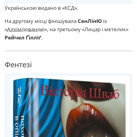
Українською видано в «КСД».
На другому місці фінішувала
СенЛінЮ
із
«
Алхімізованою
», на третьому «Лицар і метелик»
Рейчел Ґілліґ
.
Фентезі