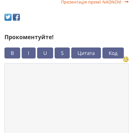
Презентація премії NADNOVI
Прокоментуйте!
B
I
U
S
Цитата
Код