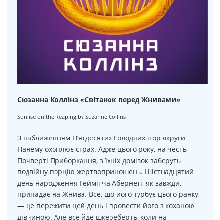
Сюзанна Коллінз «Світанок перед Жнивами»
Sunrise on the Reaping by Suzanne Collins
З наближенням П’ятдесятих Голодних ігор округи
Панему охоплює страх. Адже цього року, на честь
Почверті Приборкання, з їхніх домівок заберуть
подвійну порцію жертвоприношень. Шістнадцятий
день народження Геймітча Абернеті, як завжди,
припадає на Жнива. Все, що його турбує цього ранку,
— це пережити цей день і провести його з коханою
дівчиною. Але все йде шкереберть, коли на