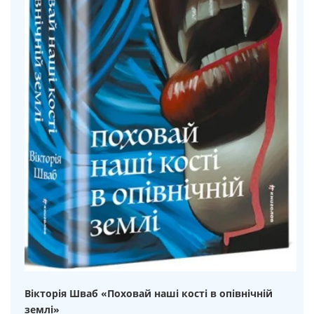
Вікторія Шваб «Поховай наші кості в опівнічній
землі»