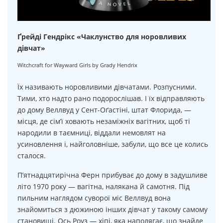
Ґрейді Гендрікс «Чаклунство для норовливих
дівчат»
Witchcraft for Wayward Girls by Grady Hendrix
Їх називають норовливими дівчатами. Розпусними.
Тими, хто надто рано подорослішав. І їх відправляють
до дому Веллвуд у Сент-Оґастіні, штат Флорида, —
місця, де сім’ї ховають незаміжніх вагітних, щоб ті
народили в таємниці, віддали немовлят на
усиновлення і, найголовніше, забули, що все це колись
сталося.
П’ятнадцятирічна Ферн прибуває до дому в задушливе
літо 1970 року — вагітна, налякана й самотня. Під
пильним наглядом суворої міс Веллвуд вона
знайомиться з дюжиною інших дівчат у такому самому
становищі. Ось Роуз — хіпі, яка наполягає, що знайде