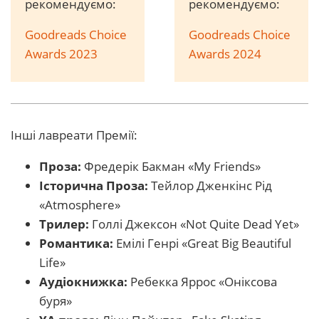
рекомендуємо:
рекомендуємо:
Goodreads Choice
Goodreads Choice
Awards 2023
Awards 2024
Інші лавреати Премії:
Проза:
Фредерік Бакман «My Friends»
Історична Проза:
Тейлор Дженкінс Рід
«Atmosphere»
Трилер:
Голлі Джексон «Not Quite Dead Yet»
Романтика:
Емілі Генрі «Great Big Beautiful
Life»
Аудіокнижка:
Ребекка Яррос «Оніксова
буря»