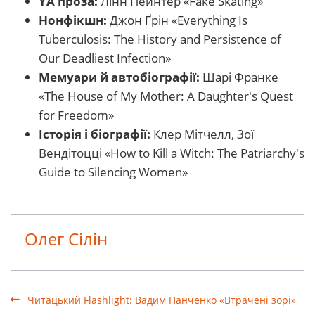
YA проза:
Лінн Пейнтер «Fake Skating»
Нонфікшн:
Джон Ґрін «Everything Is
Tuberculosis: The History and Persistence of
Our Deadliest Infection»
Мемуари й автобіографії:
Шарі Франке
«The House of My Mother: A Daughter's Quest
for Freedom»
Історія і біографії:
Клер Мітчелл, Зої
Вендітоцці «How to Kill a Witch: The Patriarchy's
Guide to Silencing Women»
Олег Сілін
Читацький Flashlight: Вадим Панченко «Втрачені зорі»