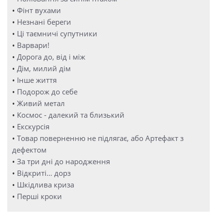
•
Фінт вухами
•
Незнані береги
•
Ці таємничі супутники
•
Варвари!
•
Дорога до, від і між
•
Дім, милий дім
•
Інше життя
•
Подорож до себе
•
Живий метал
•
Космос - далекий та близький
•
Екскурсія
•
Товар поверненню не підлягає, або Артефакт з
дефектом
•
За три дні до народження
•
Відкриті… дорз
•
Шкідлива криза
•
Перші кроки