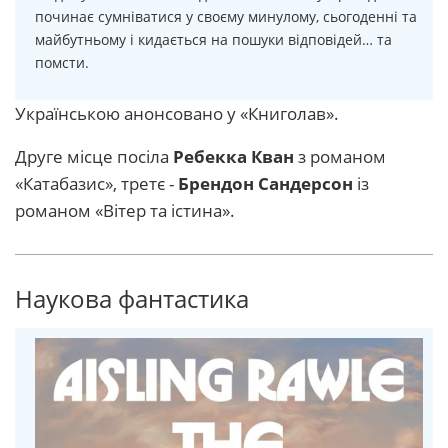
починає сумніватися у своєму минулому, сьогоденні та
майбутньому і кидається на пошуки відповідей… та
помсти.
Українською анонсовано у «Книголав».
Друге місце посіла
Ребекка Кван
з романом
«Катабазис», третє -
Брендон Сандерсон
із
романом «Вітер та істина».
Наукова фантастика