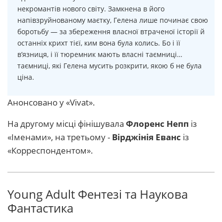
некромантів нового світу. Замкнена в його
напівзруйнованому маєтку, Гелена лише починає свою
боротьбу — за збереження власної втраченої історії й
останніх крихт тієї, ким вона була колись. Бо і її
в’язниця, і її тюремник мають власні таємниці…
таємниці, які Гелена мусить розкрити, якою б не була
ціна.
Анонсовано у «Vivat».
На другому місці фінішувала
Флоренс Непп
із
«Іменами», на третьому -
Вірджінія Еванс
із
«Корреспондентом».
Young Adult Фентезі та Наукова
Фантастика