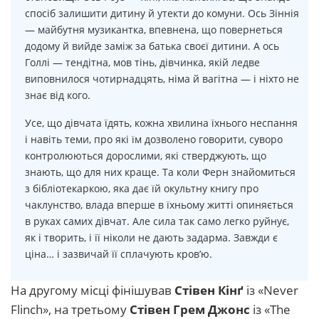
спосіб залишити дитину й утекти до комуни. Ось Зіннія
— майбутня музикантка, впевнена, що повернеться
додому й вийде заміж за батька своєї дитини. А ось
Голлі — тендітна, мов тінь, дівчинка, якій ледве
виповнилося чотирнадцять, німа й вагітна — і ніхто не
знає від кого.
Усе, що дівчата їдять, кожна хвилина їхнього неспання
і навіть теми, про які їм дозволено говорити, суворо
контролюються дорослими, які стверджують, що
знають, що для них краще. Та коли Ферн знайомиться
з бібліотекаркою, яка дає їй окультну книгу про
чаклунство, влада вперше в їхньому житті опиняється
в руках самих дівчат. Але сила так само легко руйнує,
як і творить, і її ніколи не дають задарма. Завжди є
ціна… і зазвичай її сплачують кров’ю.
На другому місці фінішував
Стівен Кінґ
із «Never
Flinch», на третьому
Стівен Грем Джонс
із «The