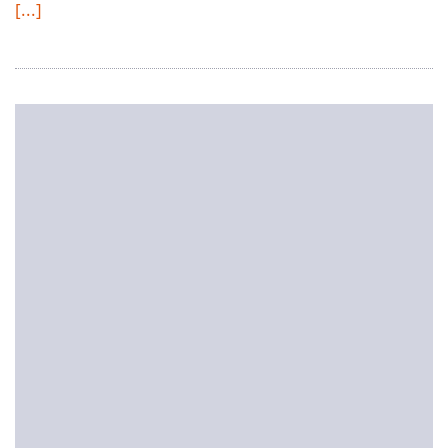
[...]