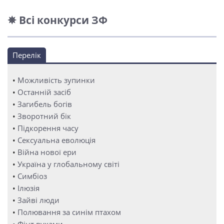
✵ Всі конкурси ЗФ
Перелік
•
Можливість зупинки
•
Останній засіб
•
Загибель богів
•
Зворотний бік
•
Підкорення часу
•
Сексуальна еволюція
•
Війна нової ери
•
Україна у глобальному світі
•
Симбіоз
•
Ілюзія
•
Зайві люди
•
Полювання за синім птахом
•
Фінт вухами