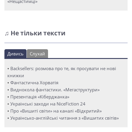
«Нещастимці»
♫ Не тільки тексти
Дивись
Слухай
•
Backsellers: розмова про те, як просувати не нові
книжки
•
Фантастична Хорватія
•
Виднокола фантастики. «Мегаструктури»
•
Презентація «Кіберджанка»
•
Українські заходи на NiceFiction 24
•
Про «Вишиті світи» на каналі «Відкритий»
•
Українсько-англійські читання з «Вишитих світів»