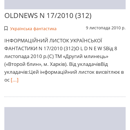
OLDNEWS N 17/2010 (312)
9 листопада 2010 р.
Українська фантастика
ІHФОРМАЦІЙНИЙ ЛИСТОК УКРАЇHСЬКОЇ
ФАHТАСТИКИ N 17/2010 (312)O L D N E W SВід 8
листопада 2010 р.(С) ТМ «Другий млинець»
(«Второй блин», м. Харків). Від укладачівВід
укладачів:Цей інформаційний листок висвітлює в
ос
[...]