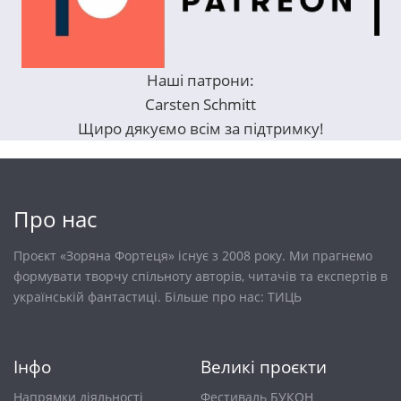
Наші патрони:
Carsten Schmitt
Щиро дякуємо всім за підтримку!
Про нас
Проєкт «Зоряна Фортеця» існує з 2008 року. Ми прагнемо
формувати творчу спільноту авторів, читачів та експертів в
українській фантастиці. Більше про нас:
ТИЦЬ
Інфо
Великі проєкти
Напрямки діяльності
Фестиваль БУКОН