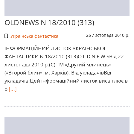
OLDNEWS N 18/2010 (313)
26 листопада 2010 р.
Українська фантастика
ІHФОРМАЦІЙНИЙ ЛИСТОК УКРАЇHСЬКОЇ
ФАHТАСТИКИ N 18/2010 (313)O L D N E W SВід 22
листопада 2010 р.(С) ТМ «Другий млинець»
(«Второй блин», м. Харків). Від укладачівВід
укладачів:Цей інформаційний листок висвітлює в
о
[...]