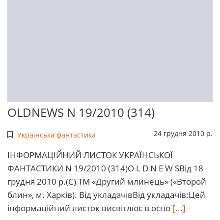
OLDNEWS N 19/2010 (314)
24 грудня 2010 р.
Українська фантастика
ІHФОРМАЦІЙНИЙ ЛИСТОК УКРАЇHСЬКОЇ
ФАHТАСТИКИ N 19/2010 (314)O L D N E W SВід 18
грудня 2010 р.(С) ТМ «Другий млинець» («Второй
блин», м. Харків). Від укладачівВід укладачів:Цей
інформаційний листок висвітлює в осно
[...]