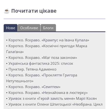
☕ Почитати цікаве
Нове
Особливе
Блоги
•
Коротко. Яскраво. «Крампус на Івана Купала»
•
Коротко. Яскраво. «Космічні пригоди Марка
Ґалаґана»
•
Коротко. Яскраво. «Маг поза законом»
•
Українська фантастика 2025: список
•
Пунктир. Тетяна Адаменко
•
Коротко. Яскраво. «Прокляття Григора
Нетутешнього»
•
Коротко. Яскраво. «Семптем»
•
Коротко. Яскраво. «Незнайомка в люстерку»
•
Уривок з книги «Герой замість мене» Марії Косян
•
Уривок з книги Олени Шпигоцької «Необрана. Цикл