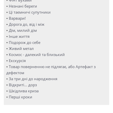
•
Незнані береги
•
Ці таємничі супутники
•
Варвари!
•
Дорога до, від і між
•
Дім, милий дім
•
Інше життя
•
Подорож до себе
•
Живий метал
•
Космос - далекий та близький
•
Екскурсія
•
Товар поверненню не підлягає, або Артефакт з
дефектом
•
За три дні до народження
•
Відкриті… дорз
•
Шкідлива криза
•
Перші кроки