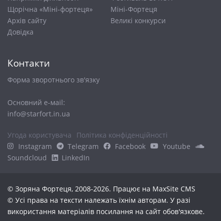
Щорічна «Міні-фортеця»
Міні-Фортеця
Архів сайту
Великі конкурси
Довiдка
Контакти
Форма зворотнього зв'язку
Основний е-маіl:
info@starfort.in.ua
Угода користувача
Політика конфіденційності
Instagram
Telegram
Facebook
Youtube
Soundcloud
LinkedIn
© Зоряна Фортеця, 2008-2026. Працює на
MaxSite CMS
© Усі права на тексти належать їхнім авторам. У разі
використання матеріалів посилання на сайт обов'язкове.