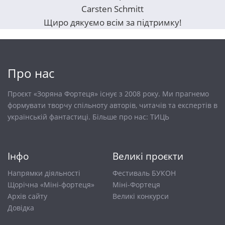
Carsten Schmitt
Щиро дякуємо всім за підтримку!
Про нас
Проєкт «Зоряна Фортеця» існує з 2008 року. Ми прагнемо
формувати творчу спільноту авторів, читачів та експертів в
українській фантастиці. Більше про нас:
ТИЦЬ
Інфо
Великі проєкти
Напрямки діяльності
Фестиваль БУКОН
Щорічна «Міні-фортеця»
Міні-Фортеця
Архів сайту
Великі конкурси
Довiдка