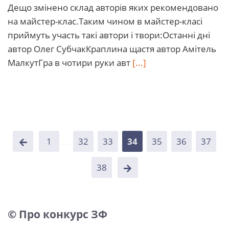
Дещо змінено склад авторів яких рекомендовано
на майстер-клас.Таким чином в майстер-класі
приймуть участь такі автори і твори:Останні дні
автор Олег СубчакКраплина щастя автор Амітель
МалкутГра в чотири руки авт
[...]
1
...
32
33
34
35
36
37
38
© Про конкурс ЗФ