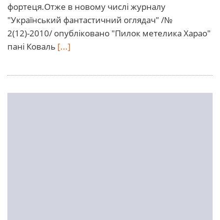
фортеця.Отже в новому числі журналу
"Український фантастичний оглядач" /№
2(12)-2010/ опубліковано "Пилок метелика Харао"
пані Коваль
[...]