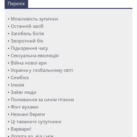
Перелік
•
Можливість зупинки
•
Останній засіб
•
Загибель богів
•
Зворотний бік
•
Підкорення часу
•
Сексуальна еволюція
•
Війна нової ери
•
Україна у глобальному світі
•
Симбіоз
•
Ілюзія
•
Зайві люди
•
Полювання за синім птахом
•
Фінт вухами
•
Незнані береги
•
Ці таємничі супутники
•
Варвари!
•
Дорога до, від і між