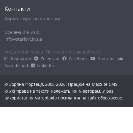
Контакти
Форма зворотнього зв'язку
Основний е-маіl:
info@starfort.in.ua
Угода користувача
Політика конфіденційності
Instagram
Telegram
Facebook
Youtube
Soundcloud
LinkedIn
© Зоряна Фортеця, 2008-2026. Працює на
MaxSite CMS
© Усі права на тексти належать їхнім авторам. У разі
використання матеріалів посилання на сайт обов'язкове.