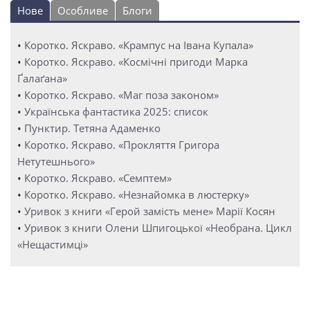
Нове
Особливе
Блоги
•
Коротко. Яскраво. «Крампус на Івана Купала»
•
Коротко. Яскраво. «Космічні пригоди Марка
Ґалаґана»
•
Коротко. Яскраво. «Маг поза законом»
•
Українська фантастика 2025: список
•
Пунктир. Тетяна Адаменко
•
Коротко. Яскраво. «Прокляття Григора
Нетутешнього»
•
Коротко. Яскраво. «Семптем»
•
Коротко. Яскраво. «Незнайомка в люстерку»
•
Уривок з книги «Герой замість мене» Марії Косян
•
Уривок з книги Олени Шпигоцької «Необрана. Цикл
«Нещастимці»