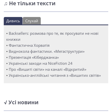
♫ Не тільки тексти
Дивись
Слухай
•
Backsellers: розмова про те, як просувати не нові
книжки
•
Фантастична Хорватія
•
Виднокола фантастики. «Мегаструктури»
•
Презентація «Кіберджанка»
•
Українські заходи на NiceFiction 24
•
Про «Вишиті світи» на каналі «Відкритий»
•
Українсько-англійські читання з «Вишитих світів»
√ Усі новини