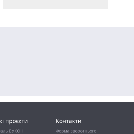
кі проєкти
Контакти
валь БУКОН
Форма зворотнього