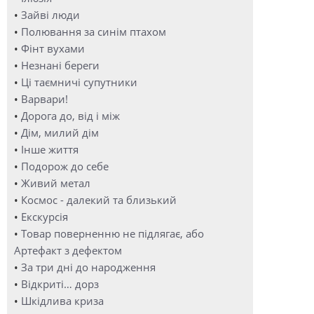
•
Зайві люди
•
Полювання за синім птахом
•
Фінт вухами
•
Незнані береги
•
Ці таємничі супутники
•
Варвари!
•
Дорога до, від і між
•
Дім, милий дім
•
Інше життя
•
Подорож до себе
•
Живий метал
•
Космос - далекий та близький
•
Екскурсія
•
Товар поверненню не підлягає, або
Артефакт з дефектом
•
За три дні до народження
•
Відкриті… дорз
•
Шкідлива криза