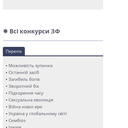
✵ Всі конкурси ЗФ
Перелік
•
Можливість зупинки
•
Останній засіб
•
Загибель богів
•
Зворотний бік
•
Підкорення часу
•
Сексуальна еволюція
•
Війна нової ери
•
Україна у глобальному світі
•
Симбіоз
•
Ілюзія