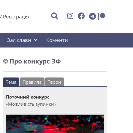
/
Реєстрація
Зал слави
Коменти
© Про конкурс ЗФ
Тема
Правила
Твори
Поточний конкурс
«Можливість зупинки»