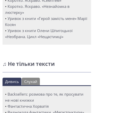
•
Коротко. Яскраво. «Семптем»
•
Коротко. Яскраво. «Незнайомка в
люстерку»
•
Уривок з книги «Герой замість мене» Марії
Косян
•
Уривок з книги Олени Шпигоцької
«Необрана. Цикл «Нещастимці»
♫ Не тільки тексти
Дивись
Слухай
•
Backsellers: розмова про те, як просувати
не нові книжки
•
Фантастична Хорватія
•
Виднокола фантастики. «Мегаструктури»