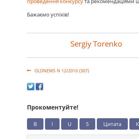
проведення конкурсу
та рекомендаціями 
Бажаємо успіхів!
Sergiy Torenko
OLDNEWS N 12/2010 (307)
Прокоментуйте!
B
I
U
S
Цитата
К