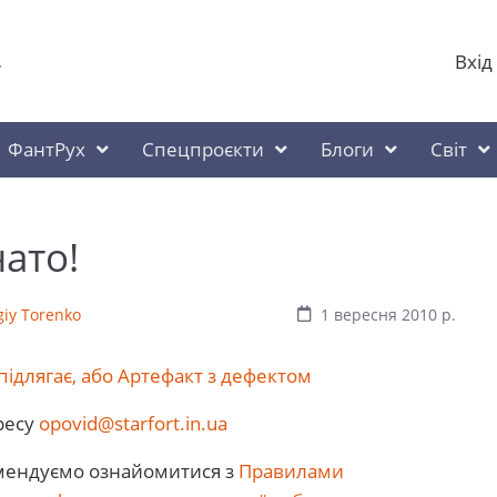
Вхід
у
ФантРух
Спецпроєкти
Блоги
Світ
ато!
giy Torenko
1 вересня 2010 р.
ідлягає, або Артефакт з дефектом
ресу
opovid@starfort.in.ua
комендуємо ознайомитися з
Правилами