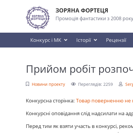
ЗОРЯНА ФОРТЕЦЯ
Промоція фантастики з 2008 рок
Конкурс і МК
Історії
Рецензії
Прийом робіт розпоч
Новини проекту
Переглядів: 2259
Ser
Конкурсна сторінка:
Товар поверненню не п
Конкурсні оповідання слід надсилати на ад
Перед тим як взяти участь в конкурсі, ре