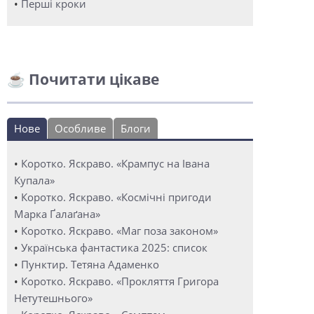
•
Перші кроки
☕ Почитати цікаве
Нове
Особливе
Блоги
•
Коротко. Яскраво. «Крампус на Івана
Купала»
•
Коротко. Яскраво. «Космічні пригоди
Марка Ґалаґана»
•
Коротко. Яскраво. «Маг поза законом»
•
Українська фантастика 2025: список
•
Пунктир. Тетяна Адаменко
•
Коротко. Яскраво. «Прокляття Григора
Нетутешнього»