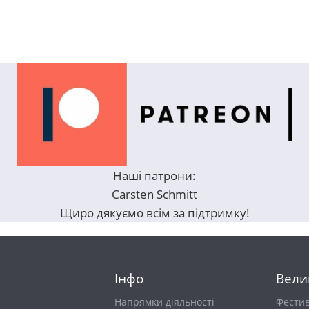
Наші патрони:
Carsten Schmitt
Щиро дякуємо всім за підтримку!
Інфо
Вели
Напрямки діяльності
Фести