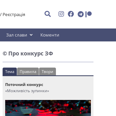
/
Реєстрація
Зал слави
Коменти
© Про конкурс ЗФ
Тема
Правила
Твори
Поточний конкурс
«Можливість зупинки»