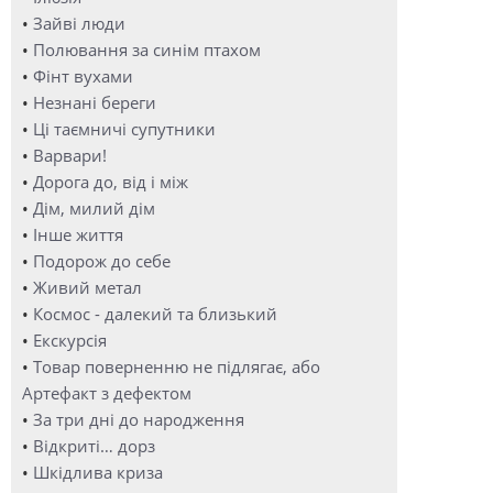
•
Зайві люди
•
Полювання за синім птахом
•
Фінт вухами
•
Незнані береги
•
Ці таємничі супутники
•
Варвари!
•
Дорога до, від і між
•
Дім, милий дім
•
Інше життя
•
Подорож до себе
•
Живий метал
•
Космос - далекий та близький
•
Екскурсія
•
Товар поверненню не підлягає, або
Артефакт з дефектом
•
За три дні до народження
•
Відкриті… дорз
•
Шкідлива криза