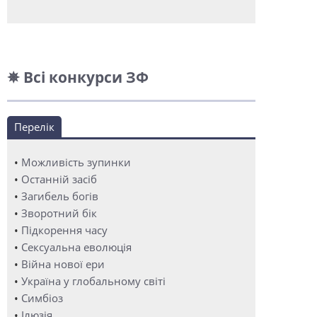
✵ Всі конкурси ЗФ
Перелік
•
Можливість зупинки
•
Останній засіб
•
Загибель богів
•
Зворотний бік
•
Підкорення часу
•
Сексуальна еволюція
•
Війна нової ери
•
Україна у глобальному світі
•
Симбіоз
•
Ілюзія