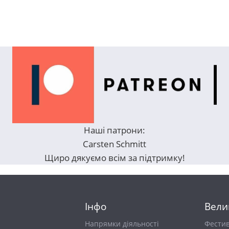
Наші патрони:
Carsten Schmitt
Щиро дякуємо всім за підтримку!
Інфо
Вели
Напрямки діяльності
Фести