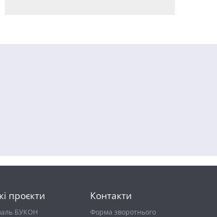
кі проєкти
Контакти
валь БУКОН
Форма зворотнього