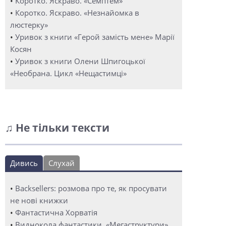
•
Коротко. Яскраво. «Семптем»
•
Коротко. Яскраво. «Незнайомка в
люстерку»
•
Уривок з книги «Герой замість мене» Марії
Косян
•
Уривок з книги Олени Шпигоцької
«Необрана. Цикл «Нещастимці»
♫ Не тільки тексти
Дивись
Слухай
•
Backsellers: розмова про те, як просувати
не нові книжки
•
Фантастична Хорватія
•
Виднокола фантастики. «Мегаструктури»