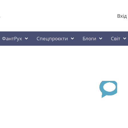
Вхід
у
ФантРух
Спецпроєкти
Блоги
Світ