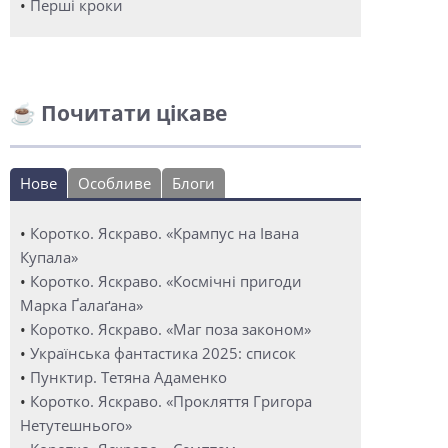
•
Перші кроки
☕ Почитати цікаве
Нове
Особливе
Блоги
•
Коротко. Яскраво. «Крампус на Івана
Купала»
•
Коротко. Яскраво. «Космічні пригоди
Марка Ґалаґана»
•
Коротко. Яскраво. «Маг поза законом»
•
Українська фантастика 2025: список
•
Пунктир. Тетяна Адаменко
•
Коротко. Яскраво. «Прокляття Григора
Нетутешнього»