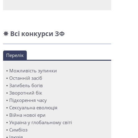
✵ Всі конкурси ЗФ
Перелік
•
Можливість зупинки
•
Останній засіб
•
Загибель богів
•
Зворотний бік
•
Підкорення часу
•
Сексуальна еволюція
•
Війна нової ери
•
Україна у глобальному світі
•
Симбіоз
•
Ілюзія