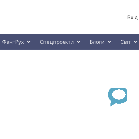
Вхід
у
ФантРух
Спецпроєкти
Блоги
Світ