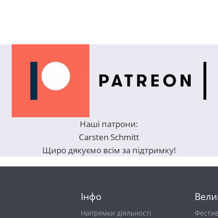
Наші патрони:
Carsten Schmitt
Щиро дякуємо всім за підтримку!
Інфо
Вели
Напрямки діяльності
Фести