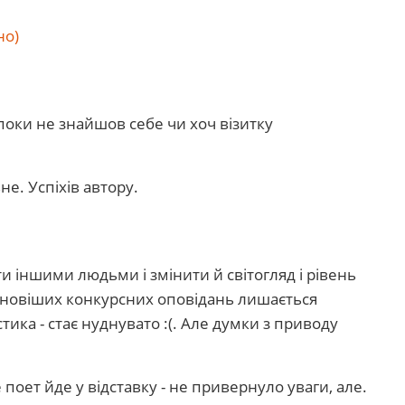
но)
, поки не знайшов себе чи хоч візитку
не. Успіхів автору.
ти іншими людьми і змінити й світогляд і рівень
айновіших конкурсних оповідань лишається
ика - стає нуднувато :(. Але думки з приводу
поет йде у відставку - не привернуло уваги, але.