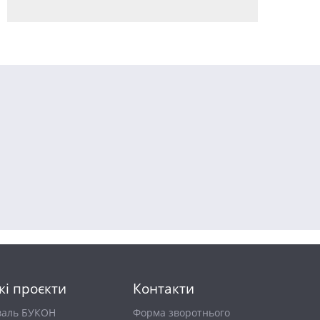
кі проєкти
Контакти
валь БУКОН
Форма зворотнього