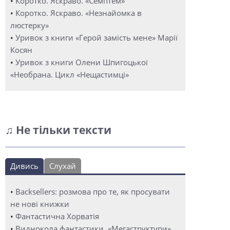
•
Коротко. Яскраво. «Семптем»
•
Коротко. Яскраво. «Незнайомка в
люстерку»
•
Уривок з книги «Герой замість мене» Марії
Косян
•
Уривок з книги Олени Шпигоцької
«Необрана. Цикл «Нещастимці»
♫ Не тільки тексти
Дивись
Слухай
•
Backsellers: розмова про те, як просувати
не нові книжки
•
Фантастична Хорватія
•
Виднокола фантастики. «Мегаструктури»