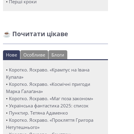
•
Перші кроки
☕ Почитати цікаве
Нове
Особливе
Блоги
•
Коротко. Яскраво. «Крампус на Івана
Купала»
•
Коротко. Яскраво. «Космічні пригоди
Марка Ґалаґана»
•
Коротко. Яскраво. «Маг поза законом»
•
Українська фантастика 2025: список
•
Пунктир. Тетяна Адаменко
•
Коротко. Яскраво. «Прокляття Григора
Нетутешнього»