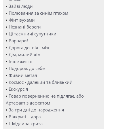
•
Зайві люди
•
Полювання за синім птахом
•
Фінт вухами
•
Незнані береги
•
Ці таємничі супутники
•
Варвари!
•
Дорога до, від і між
•
Дім, милий дім
•
Інше життя
•
Подорож до себе
•
Живий метал
•
Космос - далекий та близький
•
Екскурсія
•
Товар поверненню не підлягає, або
Артефакт з дефектом
•
За три дні до народження
•
Відкриті… дорз
•
Шкідлива криза