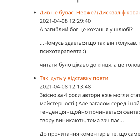
Див не буває. Невже? (Дискваліфікова
2021-04-08 12:29:40
А загиблий бог це кохання у шлюбі?
...Чомусь здається що так він і блукав
психотерапевта :)
читати було цікаво до кінця, а це голов
Так ідуть у відставку поети
2021-04-08 12:13:48
Звісно за 4 роки автори вже могли ста
майстерності.) Але загалом серед і н
тенденція - щойно починається фантаст
твору виникають, тема зачіпає...
До прочитання коментарів те, що саме 