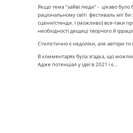
Якщо тема "зайві люди" - цікаво було 
раціональному світі фестиваль міг би 
сцени/стенди. І (можливо) все-таки п
необхідності дещиці творчого й іррац
Стилістично є недоліки, але автори то 
В комментарях була згадка, що можливо
Адже потенціал у ідеї в 2021 і є...