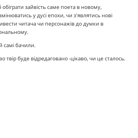
б обіграти зайвість саме поета в новому,
змінюватись у дусі епохи, чи з'являтись нові
ривести читача чи персонажів до думки в
іональному.
й самі бачили.
 твір буде відредаговано -цікаво, чи це сталось.