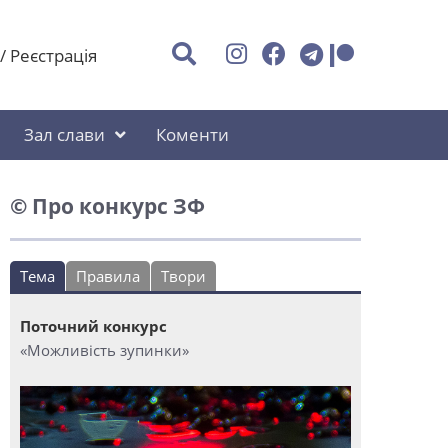
/
Реєстрація
Зал слави
Коменти
© Про конкурс ЗФ
Тема
Правила
Твори
Поточний конкурс
«Можливість зупинки»