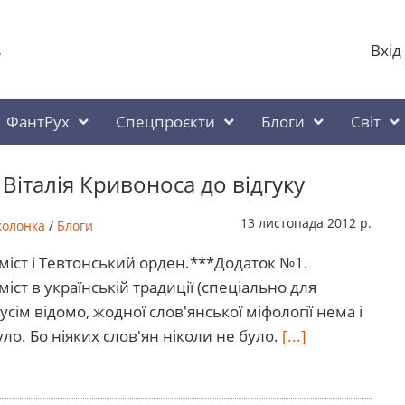
Вхід
у
ФантРух
Спецпроєкти
Блоги
Світ
Віталія Кривоноса до відгуку
13 листопада 2012 р.
колонка
/
Блоги
іст і Тевтонський орден.***Додаток №1.
іст в українській традиції (спеціально для
усім відомо, жодної слов'янської міфології нема і
уло. Бо ніяких слов'ян ніколи не було.
[...]