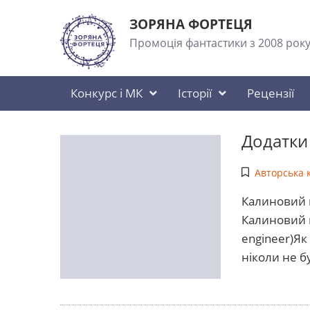
ЗОРЯНА ФОРТЕЦЯ
Промоція фантастики з 2008 рок
Конкурс і МК
Історії
Рецензії
Додатки 
Авторська 
Калиновий м
Калиновий м
engineer)Як 
ніколи не б