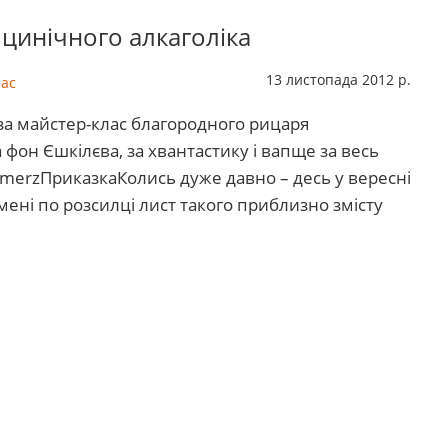
 цинічного алкаголіка
13 листопада 2012 р.
лас
 за майстер-клас благородного рицаря
фон Єшкілєва, за хвантастику і вапще за весь
merzПриказкаКолись дуже давно – десь у вересні
ені по розсилці лист такого приблизно змісту