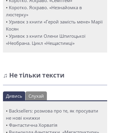
•
Коротко. Яскраво. «Семптем»
•
Коротко. Яскраво. «Незнайомка в
люстерку»
•
Уривок з книги «Герой замість мене» Марії
Косян
•
Уривок з книги Олени Шпигоцької
«Необрана. Цикл «Нещастимці»
♫ Не тільки тексти
Дивись
Слухай
•
Backsellers: розмова про те, як просувати
не нові книжки
•
Фантастична Хорватія
•
Виднокола фантастики. «Мегаструктури»