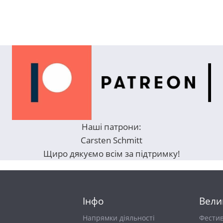
Наші патрони:
Carsten Schmitt
Щиро дякуємо всім за підтримку!
Інфо
Вели
Напрямки діяльності
Фести