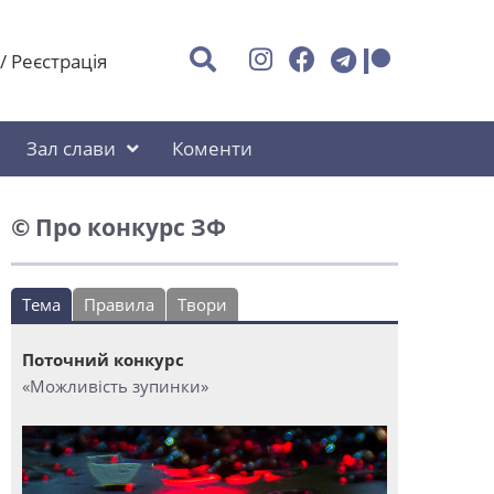
/
Реєстрація
Зал слави
Коменти
© Про конкурс ЗФ
Тема
Правила
Твори
Поточний конкурс
«Можливість зупинки»