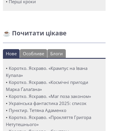
•
Перші кроки
☕ Почитати цікаве
Нове
Особливе
Блоги
•
Коротко. Яскраво. «Крампус на Івана
Купала»
•
Коротко. Яскраво. «Космічні пригоди
Марка Ґалаґана»
•
Коротко. Яскраво. «Маг поза законом»
•
Українська фантастика 2025: список
•
Пунктир. Тетяна Адаменко
•
Коротко. Яскраво. «Прокляття Григора
Нетутешнього»