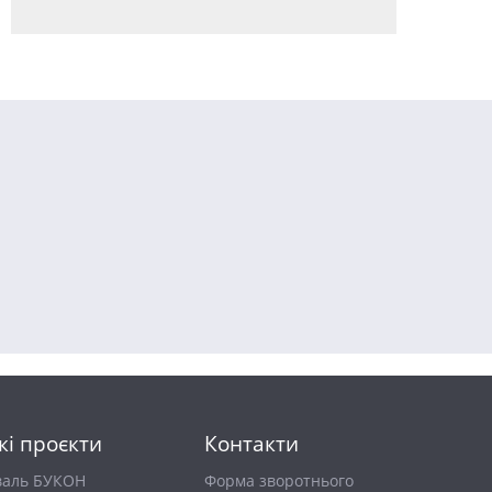
кі проєкти
Контакти
валь БУКОН
Форма зворотнього