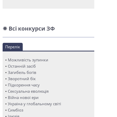
✵ Всі конкурси ЗФ
Перелік
•
Можливість зупинки
•
Останній засіб
•
Загибель богів
•
Зворотний бік
•
Підкорення часу
•
Сексуальна еволюція
•
Війна нової ери
•
Україна у глобальному світі
•
Симбіоз
•
Ілюзія