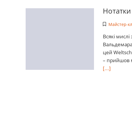
Нотатки
Майстер-к
Всякі мислі
Вальдемара 
цей Weltsch
– прийшов м
[...]