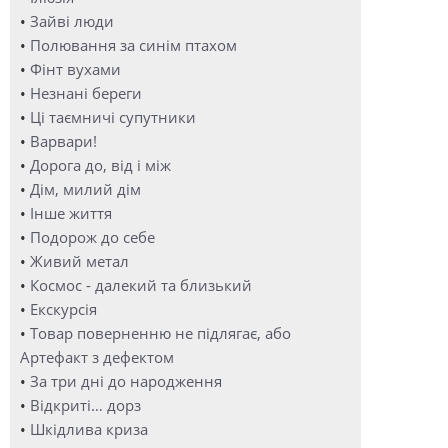
•
Зайві люди
•
Полювання за синім птахом
•
Фінт вухами
•
Незнані береги
•
Ці таємничі супутники
•
Варвари!
•
Дорога до, від і між
•
Дім, милий дім
•
Інше життя
•
Подорож до себе
•
Живий метал
•
Космос - далекий та близький
•
Екскурсія
•
Товар поверненню не підлягає, або
Артефакт з дефектом
•
За три дні до народження
•
Відкриті… дорз
•
Шкідлива криза