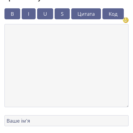
B
I
U
S
Цитата
Код