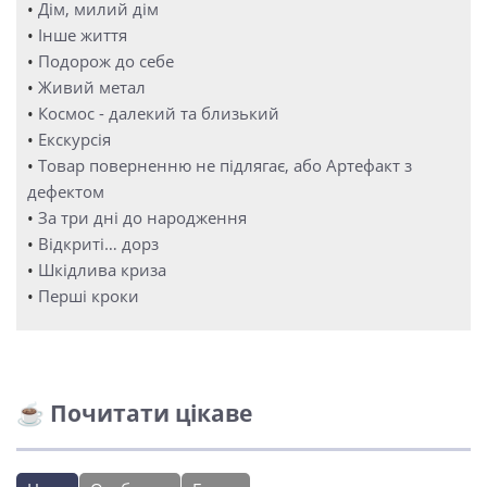
•
Дім, милий дім
•
Інше життя
•
Подорож до себе
•
Живий метал
•
Космос - далекий та близький
•
Екскурсія
•
Товар поверненню не підлягає, або Артефакт з
дефектом
•
За три дні до народження
•
Відкриті… дорз
•
Шкідлива криза
•
Перші кроки
☕ Почитати цікаве