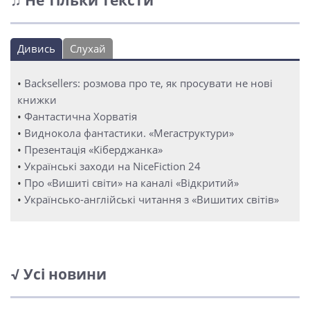
♫ Не тільки тексти
Дивись
Слухай
•
Backsellers: розмова про те, як просувати не нові
книжки
•
Фантастична Хорватія
•
Виднокола фантастики. «Мегаструктури»
•
Презентація «Кіберджанка»
•
Українські заходи на NiceFiction 24
•
Про «Вишиті світи» на каналі «Відкритий»
•
Українсько-англійські читання з «Вишитих світів»
√ Усі новини