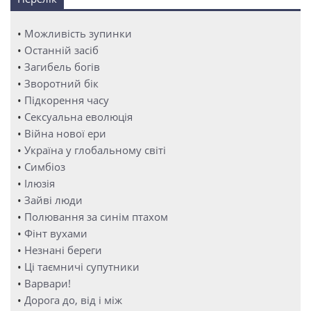
•
Можливість зупинки
•
Останній засіб
•
Загибель богів
•
Зворотний бік
•
Підкорення часу
•
Сексуальна еволюція
•
Війна нової ери
•
Україна у глобальному світі
•
Симбіоз
•
Ілюзія
•
Зайві люди
•
Полювання за синім птахом
•
Фінт вухами
•
Незнані береги
•
Ці таємничі супутники
•
Варвари!
•
Дорога до, від і між