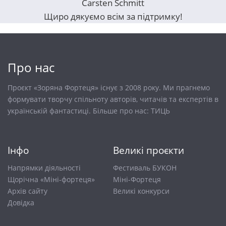
Carsten Schmitt
Щиро дякуємо всім за підтримку!
Про нас
Проєкт «Зоряна Фортеця» існує з 2008 року. Ми прагнемо
формувати творчу спільноту авторів, читачів та експертів в
українській фантастиці. Більше про нас:
ТИЦЬ
Інфо
Великі проєкти
Напрямки діяльності
Фестиваль БУКОН
Щорічна «Міні-фортеця»
Міні-Фортеця
Архів сайту
Великі конкурси
Довiдка