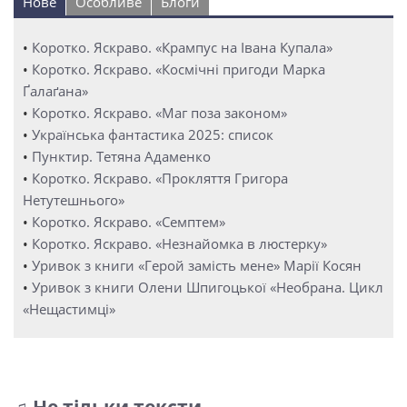
Нове
Особливе
Блоги
•
Коротко. Яскраво. «Крампус на Івана Купала»
•
Коротко. Яскраво. «Космічні пригоди Марка
Ґалаґана»
•
Коротко. Яскраво. «Маг поза законом»
•
Українська фантастика 2025: список
•
Пунктир. Тетяна Адаменко
•
Коротко. Яскраво. «Прокляття Григора
Нетутешнього»
•
Коротко. Яскраво. «Семптем»
•
Коротко. Яскраво. «Незнайомка в люстерку»
•
Уривок з книги «Герой замість мене» Марії Косян
•
Уривок з книги Олени Шпигоцької «Необрана. Цикл
«Нещастимці»