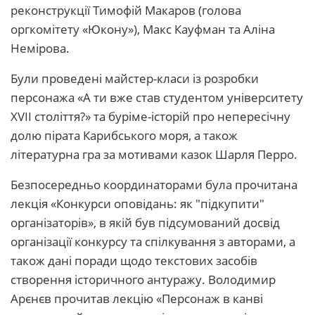
реконструкції Тимофій Макаров (голова
оргкомітету «Юкону»), Макс Кауфман та Аліна
Немірова.
Були проведені майстер-класи із розробки
персонажа «А ти вже став студентом університету
XVII століття?» та буріме-історій про непересічну
долю пірата Карибського моря, а також
літературна гра за мотивами казок Шарля Перро.
Безпосередньо координаторами була прочитана
лекція «Конкурси оповідань: як "підкупити"
організаторів», в якій був підсумований досвід
організації конкурсу та спілкування з авторами, а
також дані поради щодо текстових засобів
створення історичного антуражу. Володимир
Арєнєв прочитав лекцію «Персонаж в канві