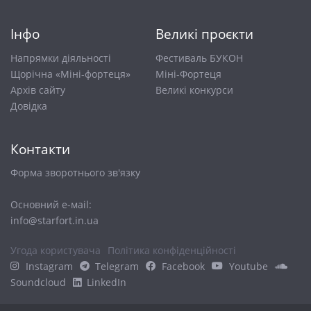
Інфо
Великі проєкти
Напрямки діяльності
Фестиваль БУКОН
Щорічна «Міні-фортеця»
Міні-Фортеця
Архів сайту
Великі конкурси
Довiдка
Контакти
Форма зворотнього зв'язку
Основний е-маіl:
info@starfort.in.ua
Угода користувача
Політика конфіденційності
Instagram
Telegram
Facebook
Youtube
Soundcloud
LinkedIn