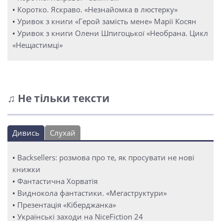
•
Коротко. Яскраво. «Незнайомка в люстерку»
•
Уривок з книги «Герой замість мене» Марії Косян
•
Уривок з книги Олени Шпигоцької «Необрана. Цикл
«Нещастимці»
♫ Не тільки тексти
Дивись
Слухай
•
Backsellers: розмова про те, як просувати не нові
книжки
•
Фантастична Хорватія
•
Виднокола фантастики. «Мегаструктури»
•
Презентація «Кіберджанка»
•
Українські заходи на NiceFiction 24