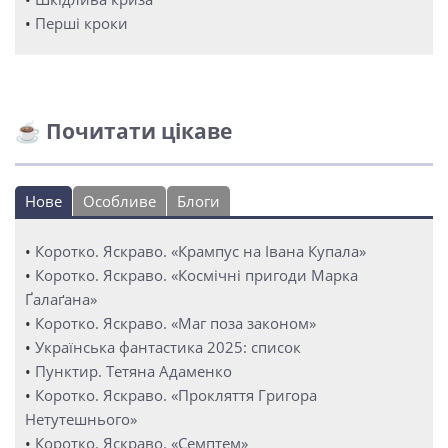
•
Перші кроки
☕ Почитати цікаве
Нове
Особливе
Блоги
•
Коротко. Яскраво. «Крампус на Івана Купала»
•
Коротко. Яскраво. «Космічні пригоди Марка
Ґалаґана»
•
Коротко. Яскраво. «Маг поза законом»
•
Українська фантастика 2025: список
•
Пунктир. Тетяна Адаменко
•
Коротко. Яскраво. «Прокляття Григора
Нетутешнього»
•
Коротко. Яскраво. «Семптем»