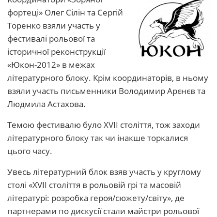
фортеці» Олег Сілін та Сергій
Торенко взяли участь у
фестивалі рольової та
історичної реконструкції
«Юкон-2012» в межах
літературного блоку. Крім координаторів, в ньому
взяли участь письменники Володимир Арєнєв та
Людмила Астахова.
Темою фестивалю було XVII століття, тож заходи
літературного блоку так чи інакше торкалися
цього часу.
Увесь літературний блок взяв участь у круглому
столі «XVII століття в рольовій грі та масовій
літературі: розробка героя/сюжету/світу», де
партнерами по дискусії стали майстри рольової