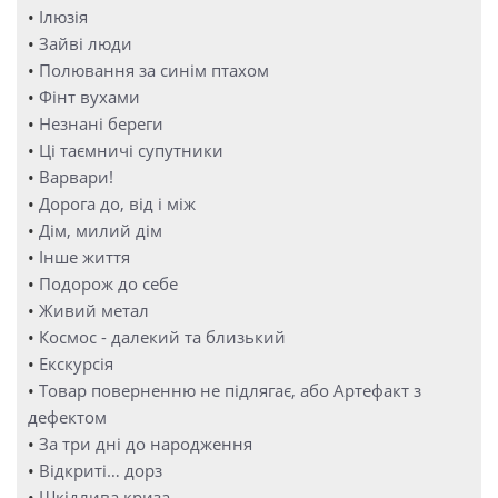
•
Ілюзія
•
Зайві люди
•
Полювання за синім птахом
•
Фінт вухами
•
Незнані береги
•
Ці таємничі супутники
•
Варвари!
•
Дорога до, від і між
•
Дім, милий дім
•
Інше життя
•
Подорож до себе
•
Живий метал
•
Космос - далекий та близький
•
Екскурсія
•
Товар поверненню не підлягає, або Артефакт з
дефектом
•
За три дні до народження
•
Відкриті… дорз
•
Шкідлива криза