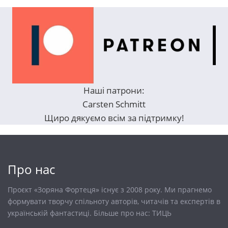
Наші патрони:
Carsten Schmitt
Щиро дякуємо всім за підтримку!
Про нас
Проєкт «Зоряна Фортеця» існує з 2008 року. Ми прагнемо
формувати творчу спільноту авторів, читачів та експертів в
українській фантастиці. Більше про нас:
ТИЦЬ