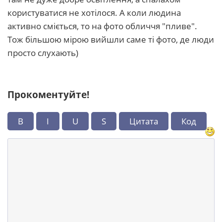
користуватися не хотілося. А коли людина
активно сміється, то на фото обличчя "пливе".
Тож більшою мірою вийшли саме ті фото, де люди
просто слухають)
Прокоментуйте!
B
I
U
S
Цитата
Код