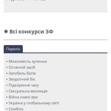
✵ Всі конкурси ЗФ
Перелік
•
Можливість зупинки
•
Останній засіб
•
Загибель богів
•
Зворотний бік
•
Підкорення часу
•
Сексуальна еволюція
•
Війна нової ери
•
Україна у глобальному світі
•
Симбіоз