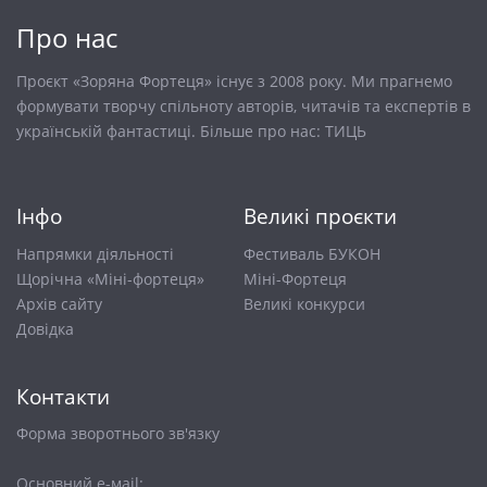
Про нас
Проєкт «Зоряна Фортеця» існує з 2008 року. Ми прагнемо
формувати творчу спільноту авторів, читачів та експертів в
українській фантастиці. Більше про нас:
ТИЦЬ
Інфо
Великі проєкти
Напрямки діяльності
Фестиваль БУКОН
Щорічна «Міні-фортеця»
Міні-Фортеця
Архів сайту
Великі конкурси
Довiдка
Контакти
Форма зворотнього зв'язку
Основний е-маіl: