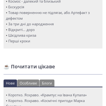
•
Космос - далекий та близький
•
Екскурсія
•
Товар поверненню не підлягає, або Артефакт з
дефектом
•
За три дні до народження
•
Відкриті… дорз
•
Шкідлива криза
•
Перші кроки
☕ Почитати цікаве
Нове
Особливе
Блоги
•
Коротко. Яскраво. «Крампус на Івана Купала»
•
Коротко. Яскраво. «Космічні пригоди Марка