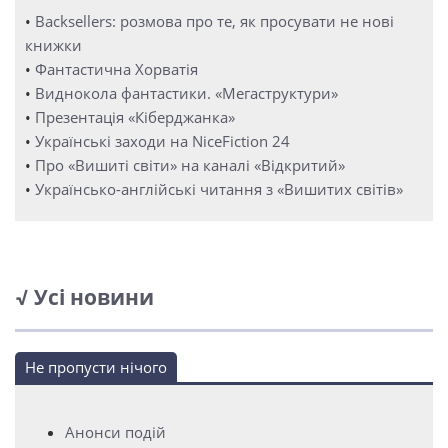
•
Backsellers: розмова про те, як просувати не нові
книжки
•
Фантастична Хорватія
•
Виднокола фантастики. «Мегаструктури»
•
Презентація «Кіберджанка»
•
Українські заходи на NiceFiction 24
•
Про «Вишиті світи» на каналі «Відкритий»
•
Українсько-англійські читання з «Вишитих світів»
√ Усі новини
Не пропусти нічого
Анонси подій