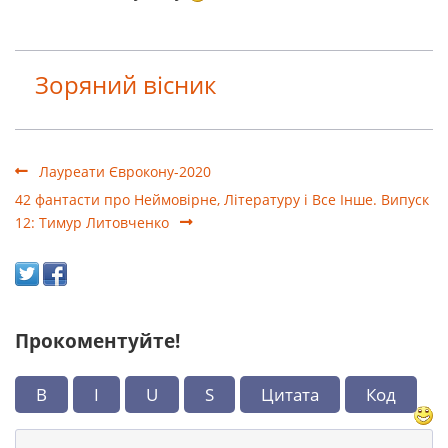
Зоряний вісник
Лауреати Єврокону-2020
42 фантасти про Неймовірне, Літературу і Все Інше. Випуск
12: Тимур Литовченко
Прокоментуйте!
B
I
U
S
Цитата
Код