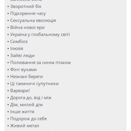
•
Зворотний бік
•
Підкорення часу
•
Сексуальна еволюція
•
Війна нової ери
•
Україна у глобальному світі
•
Симбіоз
•
Ілюзія
•
Зайві люди
•
Полювання за синім птахом
•
Фінт вухами
•
Незнані береги
•
Ці таємничі супутники
•
Варвари!
•
Дорога до, від і між
•
Дім, милий дім
•
Інше життя
•
Подорож до себе
•
Живий метал