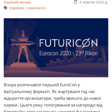
Зоряний вісник
3 жовтня 2020 р.
Єврокон
/
номінанти
Вчора розпочався перший EuroCon у
віртуальному форматі. Як жартували під час
відкриття організатори, треба звикати до нової
норми. Цього року голосування за нагороди від
Європейського конвенту наукової фантастики