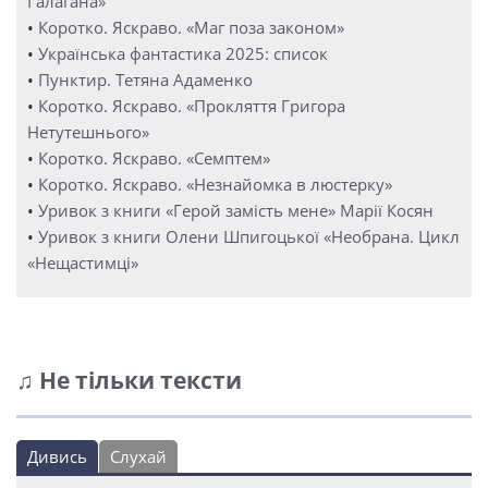
Ґалаґана»
•
Коротко. Яскраво. «Маг поза законом»
•
Українська фантастика 2025: список
•
Пунктир. Тетяна Адаменко
•
Коротко. Яскраво. «Прокляття Григора
Нетутешнього»
•
Коротко. Яскраво. «Семптем»
•
Коротко. Яскраво. «Незнайомка в люстерку»
•
Уривок з книги «Герой замість мене» Марії Косян
•
Уривок з книги Олени Шпигоцької «Необрана. Цикл
«Нещастимці»
♫ Не тільки тексти
Дивись
Слухай