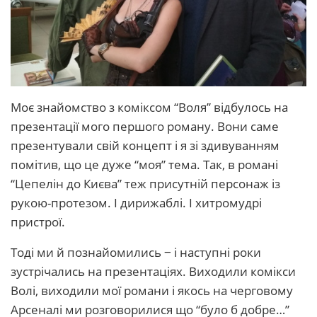
Моє знайомство з коміксом “Воля” відбулось на
презентації мого першого роману. Вони саме
презентували свій концепт і я зі здивуванням
помітив, що це дуже “моя” тема. Так, в романі
“Цепелін до Києва” теж присутній персонаж із
рукою-протезом. І дирижаблі. І хитромудрі
пристрої.
Тоді ми й познайомились ‒ і наступні роки
зустрічались на презентаціях. Виходили комікси
Волі, виходили мої романи і якось на черговому
Арсеналі ми розговорилися що “було б добре…”