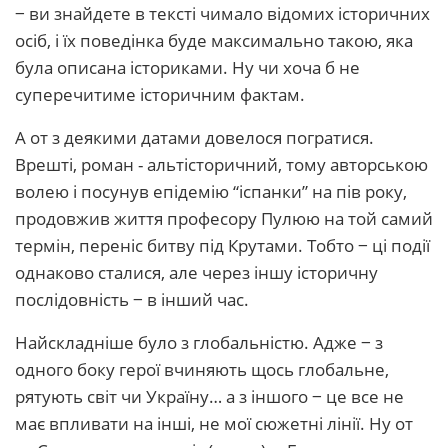
‒ ви знайдете в тексті чимало відомих історичних
осіб, і їх поведінка буде максимально такою, яка
була описана істориками. Ну чи хоча б не
суперечитиме історичним фактам.
А от з деякими датами довелося погратися.
Врешті, роман - альтісторичний, тому авторською
волею і посунув епідемію “іспанки” на пів року,
продовжив життя професору Пулюю на той самий
термін, переніс битву під Крутами. Тобто ‒ ці події
однаково сталися, але через іншу історичну
послідовність ‒ в інший час.
Найскладніше було з глобальністю. Адже ‒ з
одного боку герої вчиняють щось глобальне,
рятують світ чи Україну… а з іншого ‒ це все не
має впливати на інші, не мої сюжетні лінії. Ну от