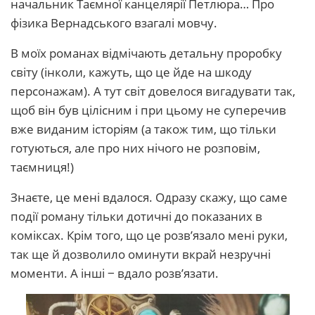
начальник Таємної канцелярії Петлюра… Про
фізика Вернадського взагалі мовчу.
В моїх романах відмічають детальну проробку
світу (інколи, кажуть, що це йде на шкоду
персонажам). А тут світ довелося вигадувати так,
щоб він був цілісним і при цьому не суперечив
вже виданим історіям (а також тим, що тільки
готуються, але про них нічого не розповім,
таємниця!)
Знаєте, це мені вдалося. Одразу скажу, що саме
події роману тільки дотичні до показаних в
коміксах. Крім того, що це розв’язало мені руки,
так ще й дозволило оминути вкрай незручні
моменти. А інші ‒ вдало розв’язати.