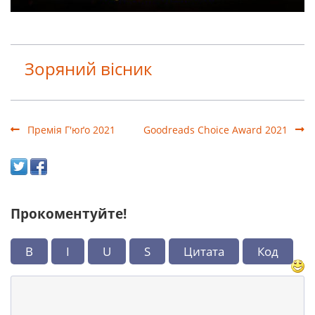
Зоряний вісник
Премія Г'юґо 2021
Goodreads Choice Award 2021
Прокоментуйте!
B
I
U
S
Цитата
Код