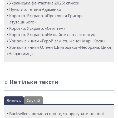
•
Українська фантастика 2025: список
•
Пунктир. Тетяна Адаменко
•
Коротко. Яскраво. «Прокляття Григора
Нетутешнього»
•
Коротко. Яскраво. «Семптем»
•
Коротко. Яскраво. «Незнайомка в люстерку»
•
Уривок з книги «Герой замість мене» Марії Косян
•
Уривок з книги Олени Шпигоцької «Необрана. Цикл
«Нещастимці»
♫ Не тільки тексти
Дивись
Слухай
•
Backsellers: розмова про те, як просувати не нові