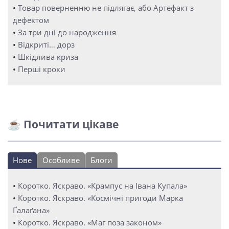
•
Товар поверненню не підлягає, або Артефакт з
дефектом
•
За три дні до народження
•
Відкриті… дорз
•
Шкідлива криза
•
Перші кроки
☕ Почитати цікаве
Нове
Особливе
Блоги
•
Коротко. Яскраво. «Крампус на Івана Купала»
•
Коротко. Яскраво. «Космічні пригоди Марка
Ґалаґана»
•
Коротко. Яскраво. «Маг поза законом»