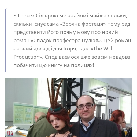
З Ігорем Сіліврою ми знайомі майже стільки,
скільки існує сама «Зоряна фортеця», тому раді
представити його пряму мову про новий
роман «Спадок професора Пулюя». Цей роман
- новий досвід і для Ігоря, і для «The Will
Production». Сподіваємося вже зовсім невдовзі
побачити цю книгу на полицях!