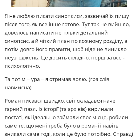
Я не люблю писати синопсиси, зазвичай їх пишу
після того, як все інше готове. Тут так не вийшло,
довелось написати не тільки детальний
синопсис, а й чіткий план по кожному розділу, а
потім довго його правити, щоб ніде не виникло
неузгоджень. Це досить складно, перш за все -
психологічно.
Та потім ‒ ура ‒ я отримав волю. (гра слів
навмисна).
Роман писався швидко, світ складався наче
гарний пазл. Із історії (та архівів) виринали
постаті, які ідеально займали своє місце, робили
саме те, що мені треба було в романі і навіть
зникали саме тоді, коли це було потрібно. Справді