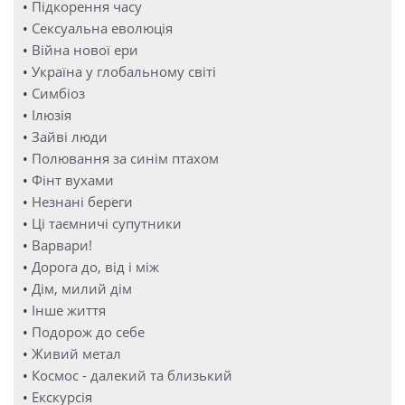
•
Підкорення часу
•
Сексуальна еволюція
•
Війна нової ери
•
Україна у глобальному світі
•
Симбіоз
•
Ілюзія
•
Зайві люди
•
Полювання за синім птахом
•
Фінт вухами
•
Незнані береги
•
Ці таємничі супутники
•
Варвари!
•
Дорога до, від і між
•
Дім, милий дім
•
Інше життя
•
Подорож до себе
•
Живий метал
•
Космос - далекий та близький
•
Екскурсія