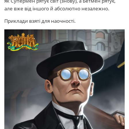
як Супермен рятує світ (знову), а Бетмен рятує,
але вже від іншого й абсолютно незалежно.
Приклади взяті для наочності.