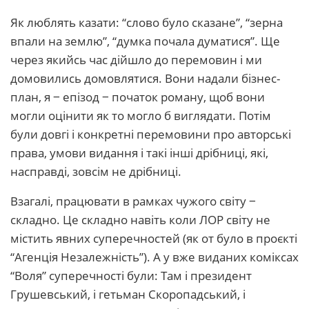
Як люблять казати: “слово було сказане”, “зерна
впали на землю”, “думка почала думатися”. Ще
через якийсь час дійшло до перемовин і ми
домовились домовлятися. Вони надали бізнес-
план, я ‒ епізод ‒ початок роману, щоб вони
могли оцінити як то могло б виглядати. Потім
були довгі і конкретні перемовини про авторські
права, умови видання і такі інші дрібниці, які,
насправді, зовсім не дрібниці.
Взагалі, працювати в рамках чужого світу ‒
складно. Це складно навіть коли ЛОР світу не
містить явних суперечностей (як от було в проєкті
“Агенція Незалежність”). А у вже виданих коміксах
“Воля” суперечності були: Там і президент
Грушевський, і гетьман Скоропадський, і