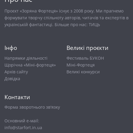
Проєкт «Зоряна Фортеця» існує з 2008 року. Ми прагнемо
формувати творчу спільноту авторів, читачів та експертів в
українській фантастиці. Більше про нас:
ТИЦЬ
Інфо
Великі проєкти
Напрямки діяльності
Фестиваль БУКОН
Щорічна «Міні-фортеця»
Міні-Фортеця
Архів сайту
Великі конкурси
Довiдка
Контакти
Форма зворотнього зв'язку
Основний е-маіl:
info@starfort.in.ua